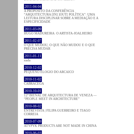
2011-04-04
A PROPÓSITO DA CONFERÊNCIA
“ARQUITECTURA [IN] ]OUT[ POLÍTICA”: UMA
LEITURA DISCIPLINAR SOBRE A MEDIAÇÃO E A
ESPECIFICIDADE
2011-03-09
HUGO MADUREIRA: O ARTISTA-JOALHEIRO
2011-02-07
O QUE MUDOU, O QUE NÃO MUDOU E O QUE
PRECISA MUDAR
2011-01-11
nada
2010-12-02
PEQUENO ELOGIO DO ARCAICO
2010-11-02
CABRACEGA
2010-10-01
12ª BIENAL DE ARQUITECTURA DE VENEZA —
“PEOPLE MEET IN ARCHITECTURE”
2010-08-02
ENTREVISTA | FILIPA GUERREIRO E TIAGO
CORREIA
2010-07-09
ATYPYK PRODUCTS ARE NOT MADE IN CHINA
2010-06-03