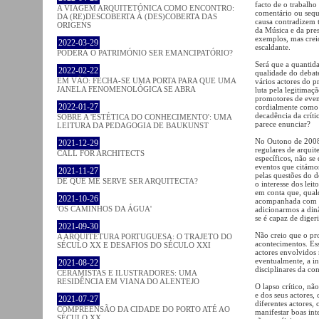
facto de o trabalho
A VIAGEM ARQUITETÓNICA COMO ENCONTRO:
comentário ou sequ
DA (RE)DESCOBERTA À (DES)COBERTA DAS
causa contradizem t
ORIGENS
da Música e da pres
exemplos, mas creio
2022-03-29
escaldante.
PODERÁ O PATRIMÓNIO SER EMANCIPATÓRIO?
Será que a quantid
2022-02-22
qualidade do debate
EM VÃO: FECHA-SE UMA PORTA PARA QUE UMA
vários actores do 
JANELA FENOMENOLÓGICA SE ABRA
luta pela legitimaç
promotores de eve
2022-01-27
cordialmente como 
decadência da críti
SOBRE A 'ESTÉTICA DO CONHECIMENTO': UMA
parece enunciar?
LEITURA DA PEDAGOGIA DE BAUKUNST
No Outono de 2008 e
2021-12-29
regulares de arquit
CALL FOR ARCHITECTS
específicos, não s
eventos que citámos
2021-11-27
pelas questões do d
DE QUE ME SERVE SER ARQUITECTA?
o interesse dos leit
em conta que, qual
2021-10-26
acompanhada com um
'OS CAMINHOS DA ÁGUA'
adicionarmos a dinâ
se é capaz de dige
2021-09-30
Não creio que o pr
A ARQUITETURA PORTUGUESA: O TRAJETO DO
acontecimentos. Es
SÉCULO XX E DESAFIOS DO SÉCULO XXI
actores envolvidos 
eventualmente, a in
2021-08-22
disciplinares da c
CERAMISTAS E ILUSTRADORES: UMA
RESIDÊNCIA EM VIANA DO ALENTEJO
O lapso crítico, nã
e dos seus actores
2021-07-27
diferentes actores,
COMPREENSÃO DA CIDADE DO PORTO ATÉ AO
manifestar boas int
SÉCULO XX