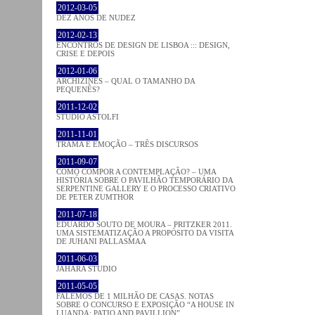
2012-03-05
DEZ ANOS DE NUDEZ
2012-02-13
ENCONTROS DE DESIGN DE LISBOA ::: DESIGN,
CRISE E DEPOIS
2012-01-06
ARCHIZINES – QUAL O TAMANHO DA
PEQUENÊS?
2011-12-02
STUDIO ASTOLFI
2011-11-01
TRAMA E EMOÇÃO – TRÊS DISCURSOS
2011-09-07
COMO COMPOR A CONTEMPLAÇÃO? – UMA
HISTÓRIA SOBRE O PAVILHÃO TEMPORÁRIO DA
SERPENTINE GALLERY E O PROCESSO CRIATIVO
DE PETER ZUMTHOR
2011-07-18
EDUARDO SOUTO DE MOURA – PRITZKER 2011.
UMA SISTEMATIZAÇÃO A PROPÓSITO DA VISITA
DE JUHANI PALLASMAA
2011-06-03
JAHARA STUDIO
2011-05-05
FALEMOS DE 1 MILHÃO DE CASAS. NOTAS
SOBRE O CONCURSO E EXPOSIÇÃO “A HOUSE IN
LUANDA: PATIO AND PAVILLION”