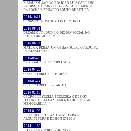
X BIAU EM SÃO PAULO: JOÃO LUÍS CARRILHO
DA GRAÇA À CONVERSA COM PAULO MENDES
DA ROCHA E EDUARDO SOUTO DE MOURA
2016-10-11
CENAS PARA UM NOVO PATRIMÓNIO
2016-08-31
DREAM OUT LOUD E O DESIGN SOCIAL NO
STEDELIJK MUSEUM
2016-06-24
MATÉRIA-PRIMA. UM OLHAR SOBRE O ARQUIVO
DE ÁLVARO SIZA
2016-05-28
NA PEGADA DE LE CORBUSIER
2016-04-29
O EFEITO BREUER – PARTE 2
2016-03-24
O EFEITO BREUER - PARTE 1
2016-02-16
GEORGE BEYLERIAN CELEBRA O DESIGN
ITALIANO COM LANÇAMENTO DE “DESIGN
MEMORABILIA”
2016-01-08
RESOLUÇÕES DE ANO NOVO PARA A
ARQUITETURA E DESIGN EM 2016
2015-11-30
BITTE LEBN. POR FAVOR, VIVE.