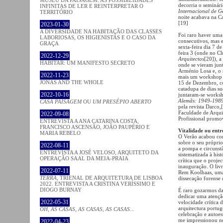
decorria o seminár
INFINITAS DE LER E REINTERPRETAR O
Internacional de G
TERRITÓRIO
noite acabava na C
[19]
2023-01-30
A DIVERSIDADE NA HABITAÇÃO DAS CLASSES
Foi raro haver uma 
LABORIOSAS, OS HIGIENISTAS E O CASO DA
consecutivos, mas 
GRAÇA
sexta-feira dia 7 
feira 3 (onde no Cl
2022-12-29
Arquitectos
[20]), a
HABITAR: UM MANIFESTO SECRETO
onde se vieram junt
Arménio Losa e, o 
2022-11-23
mais um workshop s
JONAS AND THE WHOLE
15 de Dezembro, c
catadupa de dias s
2022-10-16
juntaram-se works
Alemãs: 1949-198
CASA PAISAGEM
OU
UM PRESÉPIO ABERTO
pela revista Darco
Faculdade de Arqui
2022-09-08
Profissional promo
ENTREVISTA A ANA CATARINA COSTA,
FRANCISCO ASCENSÃO, JOÃO PAUPÉRIO E
Vitalidade ou entr
MARIA REBELO
O Verão acabou co
sobre o seu próprio
2022-08-11
a pompa e circunstâ
ENTREVISTA A JOSÉ VELOSO, ARQUITETO DA
sistematizada à his
OPERAÇÃO SAAL DA MEIA-PRAIA
crítica que o proj
inauguração. O livr
2022-07-11
Rem Koolhaas, uma 
TERRA
, TRIENAL DE ARQUITETURA DE LISBOA
dissecação forense
2022. ENTREVISTA A CRISTINA VERÍSSIMO E
DIOGO BURNAY
É raro gozarmos da 
dedicar uma atenção
2022-05-31
velocidade crítica
arquitectura portu
OH, AS CASAS, AS CASAS, AS CASAS...
celebração e autoes
me impressionou nes
2022-04-23