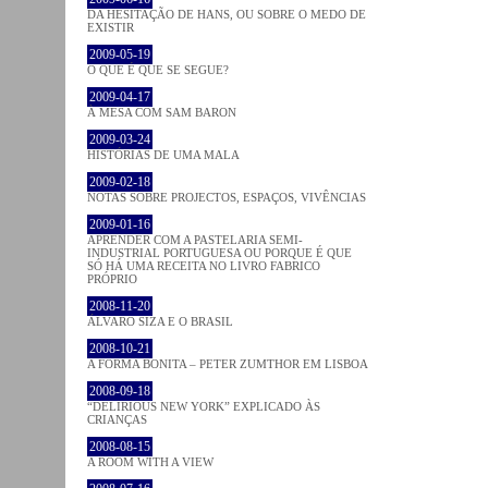
DA HESITAÇÃO DE HANS, OU SOBRE O MEDO DE
EXISTIR
2009-05-19
O QUE É QUE SE SEGUE?
2009-04-17
À MESA COM SAM BARON
2009-03-24
HISTÓRIAS DE UMA MALA
2009-02-18
NOTAS SOBRE PROJECTOS, ESPAÇOS, VIVÊNCIAS
2009-01-16
APRENDER COM A PASTELARIA SEMI-
INDUSTRIAL PORTUGUESA OU PORQUE É QUE
SÓ HÁ UMA RECEITA NO LIVRO FABRICO
PRÓPRIO
2008-11-20
ÁLVARO SIZA E O BRASIL
2008-10-21
A FORMA BONITA – PETER ZUMTHOR EM LISBOA
2008-09-18
“DELIRIOUS NEW YORK” EXPLICADO ÀS
CRIANÇAS
2008-08-15
A ROOM WITH A VIEW