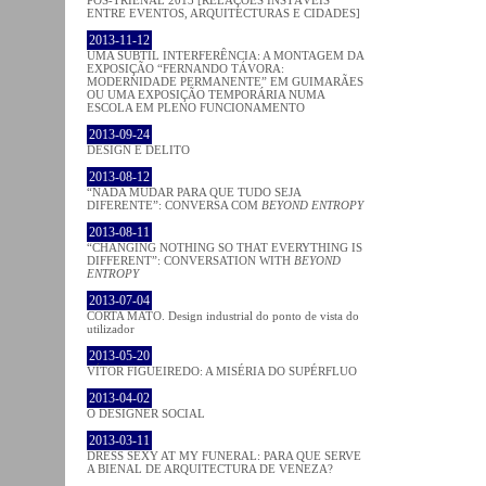
ENTRE EVENTOS, ARQUITECTURAS E CIDADES]
2013-11-12
UMA SUBTIL INTERFERÊNCIA: A MONTAGEM DA
EXPOSIÇÃO “FERNANDO TÁVORA:
MODERNIDADE PERMANENTE” EM GUIMARÃES
OU UMA EXPOSIÇÃO TEMPORÁRIA NUMA
ESCOLA EM PLENO FUNCIONAMENTO
2013-09-24
DESIGN E DELITO
2013-08-12
“NADA MUDAR PARA QUE TUDO SEJA
DIFERENTE”: CONVERSA COM
BEYOND ENTROPY
2013-08-11
“CHANGING NOTHING SO THAT EVERYTHING IS
DIFFERENT”: CONVERSATION WITH
BEYOND
ENTROPY
2013-07-04
CORTA MATO. Design industrial do ponto de vista do
utilizador
2013-05-20
VÍTOR FIGUEIREDO: A MISÉRIA DO SUPÉRFLUO
2013-04-02
O DESIGNER SOCIAL
2013-03-11
DRESS SEXY AT MY FUNERAL: PARA QUE SERVE
A BIENAL DE ARQUITECTURA DE VENEZA?