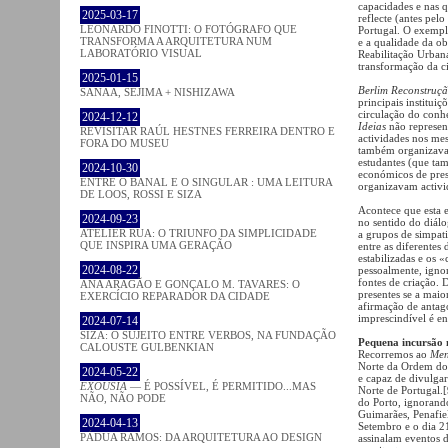
capacidades e nas q
2025-03-17
reflecte (antes pel
LEONARDO FINOTTI: O FOTÓGRAFO QUE
Portugal. O exempl
TRANSFORMA A ARQUITETURA NUM
e a qualidade da ob
LABORATÓRIO VISUAL
Reabilitação Urban
transformação da c
2025-01-15
Berlim Reconstruçã
SANAA, SEJIMA + NISHIZAWA
principais institui
circulação do conh
2024-12-12
Ideias
não represen
REVISITAR RAÚL HESTNES FERREIRA DENTRO E
actividades nos mes
FORA DO MUSEU
também organizava 
estudantes (que ta
2024-10-30
económicos de pres
ENTRE O BANAL E O SINGULAR : UMA LEITURA
organizavam activi
DE LOOS, ROSSI E SIZA
Acontece que esta e
2024-09-23
no sentido do diálo
ATELIER RUA: O TRIUNFO DA SIMPLICIDADE
a grupos de simpat
QUE INSPIRA UMA GERAÇÃO
entre as diferentes 
estabilizadas e os 
2024-08-22
pessoalmente, ignor
fontes de criação. 
ANA ARAGÃO E GONÇALO M. TAVARES: O
presentes se a maio
EXERCÍCIO REPARADOR DA CIDADE
afirmação de antag
imprescindível é en
2024-07-14
SIZA: O SUJEITO ENTRE VERBOS, NA FUNDAÇÃO
Pequena incursão 
CALOUSTE GULBENKIAN
Recorremos ao
Men
Norte da Ordem dos
2024-05-22
e capaz de divulga
EXOUSIA
— É POSSÍVEL, É PERMITIDO...MAS
Norte de Portugal.
NÃO, NÃO PODE
do Porto, ignorand
Guimarães, Penafiel
2024-04-13
Setembro e o dia 21
PÁDUA RAMOS: DA ARQUITETURA AO DESIGN
assinalam eventos d