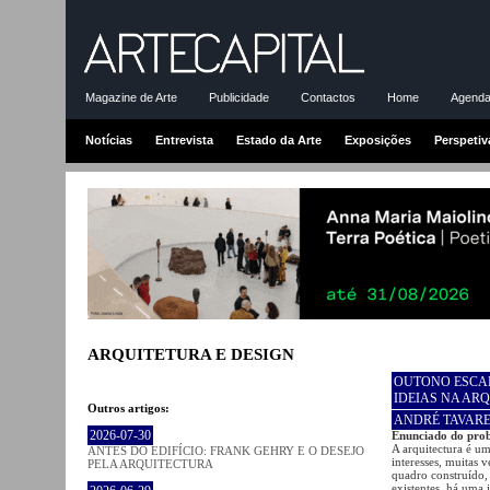
Magazine de Arte
Publicidade
Contactos
Home
Agenda-
Notícias
Entrevista
Estado da Arte
Exposições
Perspetiv
ARQUITETURA E DESIGN
OUTONO ESCAL
IDEIAS NA AR
Outros artigos:
ANDRÉ TAVAR
2026-07-30
Enunciado do pro
A arquitectura é um
ANTES DO EDIFÍCIO: FRANK GEHRY E O DESEJO
interesses, muitas 
PELA ARQUITECTURA
quadro construído, 
existentes, há uma 