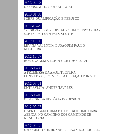
2013-02-08
O CONSUMIDOR EMANCIPADO
2013-01-08
SOBRE-QUALIFICAÇÃO E REBUSCO
2012-10-29
“REGIONALISM REDIVIVUS”: UM OUTRO OLHAR
SOBRE UM TEMA PERSISTENTE
2012-10-08
LEVINA VALENTIM E JOAQUIM PAULO
NOGUEIRA
2012-10-07
HOMENAGEM A ROBIN FIOR (1935-2012)
2012-09-08
A PROMESSA DA ARQUITECTURA.
CONSIDERAÇÕES SOBRE A GERAÇÃO POR VIR
2012-07-01
ENTREVISTA | ANDRÉ TAVARES
2012-06-10
O DESIGN DA HISTÓRIA DO DESIGN
2012-05-07
O SER URBANO: UMA EXPOSIÇÃO COMO OBRA
ABERTA. NO CAMINHO DOS CAMINHOS DE
NUNO PORTAS
2012-04-05
UM OBJECTO DE RONAN E ERWAN BOUROULLEC