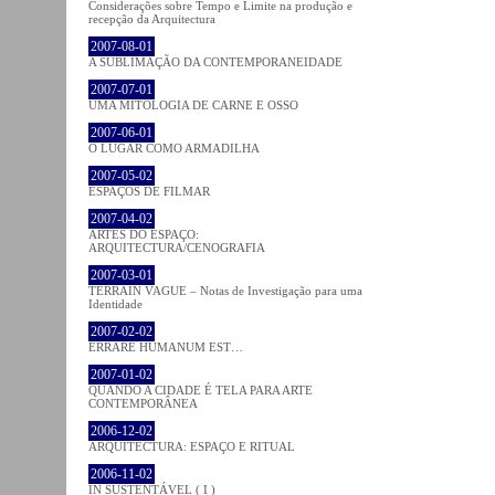
Considerações sobre Tempo e Limite na produção e
recepção da Arquitectura
2007-08-01
A SUBLIMAÇÃO DA CONTEMPORANEIDADE
2007-07-01
UMA MITOLOGIA DE CARNE E OSSO
2007-06-01
O LUGAR COMO ARMADILHA
2007-05-02
ESPAÇOS DE FILMAR
2007-04-02
ARTES DO ESPAÇO:
ARQUITECTURA/CENOGRAFIA
2007-03-01
TERRAIN VAGUE – Notas de Investigação para uma
Identidade
2007-02-02
ERRARE HUMANUM EST…
2007-01-02
QUANDO A CIDADE É TELA PARA ARTE
CONTEMPORÂNEA
2006-12-02
ARQUITECTURA: ESPAÇO E RITUAL
2006-11-02
IN SUSTENTÁVEL ( I )