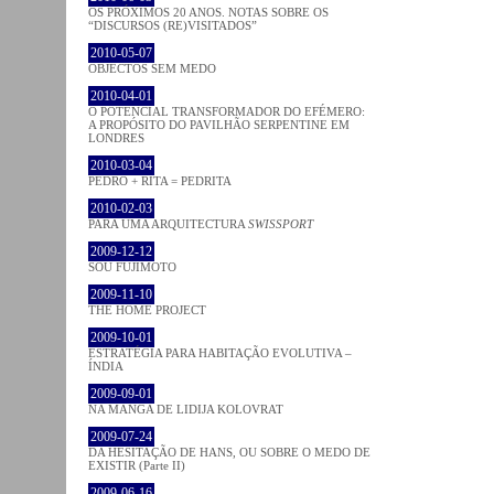
OS PRÓXIMOS 20 ANOS. NOTAS SOBRE OS
“DISCURSOS (RE)VISITADOS”
2010-05-07
OBJECTOS SEM MEDO
2010-04-01
O POTENCIAL TRANSFORMADOR DO EFÉMERO:
A PROPÓSITO DO PAVILHÃO SERPENTINE EM
LONDRES
2010-03-04
PEDRO + RITA = PEDRITA
2010-02-03
PARA UMA ARQUITECTURA
SWISSPORT
2009-12-12
SOU FUJIMOTO
2009-11-10
THE HOME PROJECT
2009-10-01
ESTRATÉGIA PARA HABITAÇÃO EVOLUTIVA –
ÍNDIA
2009-09-01
NA MANGA DE LIDIJA KOLOVRAT
2009-07-24
DA HESITAÇÃO DE HANS, OU SOBRE O MEDO DE
EXISTIR (Parte II)
2009-06-16