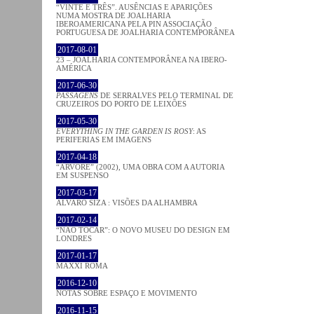
“VINTE E TRÊS”. AUSÊNCIAS E APARIÇÕES
NUMA MOSTRA DE JOALHARIA
IBEROAMERICANA PELA PIN ASSOCIAÇÃO
PORTUGUESA DE JOALHARIA CONTEMPORÂNEA
2017-08-01
23 – JOALHARIA CONTEMPORÂNEA NA IBERO-
AMÉRICA
2017-06-30
PASSAGENS
DE SERRALVES PELO TERMINAL DE
CRUZEIROS DO PORTO DE LEIXÕES
2017-05-30
EVERYTHING IN THE GARDEN IS ROSY
: AS
PERIFERIAS EM IMAGENS
2017-04-18
“ÁRVORE” (2002), UMA OBRA COM A AUTORIA
EM SUSPENSO
2017-03-17
ÁLVARO SIZA : VISÕES DA ALHAMBRA
2017-02-14
“NÃO TOCAR”: O NOVO MUSEU DO DESIGN EM
LONDRES
2017-01-17
MAXXI ROMA
2016-12-10
NOTAS SOBRE ESPAÇO E MOVIMENTO
2016-11-15