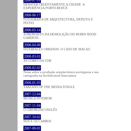
2008-07-16
DEBATER CRIATIVAMENTE A CIDADE: A
EXPERIÊNCIA
PORTO REDUX
2008-06-17
FOTOGRAFIA DE ARQUITECTURA, DEFEITO E
FEITIO
2008-05-14
A PROPÓSITO DA DEMOLIÇÃO DO ROBIN HOOD
GARDENS
2008-04-08
INTERFACES URBANOS: O CASO DE MACAU
2008-03-01
AS CORES DA COR
2008-02-02
Notas sobre a produção arquitectónica portuguesa e sua
cartografia na Architectural Association
2008-01-03
TARZANS OF THE MEDIA JUNGLE
2007-12-04
MÚSICA INTERIOR
2007-11-04
O CIRURGIÃO INGLÊS
2007-10-02
NÓS E OS CARROS
2007-09-01