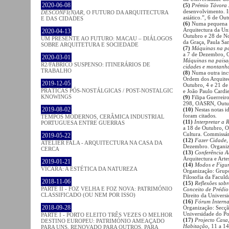
2020-06-08
(5)
Prémio Távora
desenvolvimento. I
DESCONFI(N)AR
, O FUTURO DA ARQUITECTURA
asiático.”, 6 de O
E DAS CIDADES
(6)
Numa pequena i
Arquitectura da Un
2020-04-13
Outubro e 28 de No
UM PRESENTE AO FUTURO: MACAU – DIÁLOGOS
da Graça, Paula San
SOBRE ARQUITETURA E SOCIEDADE
(7)
Máquinas na p
a 7 de Dezembro, O
2020-03-01
Máquinas na paisag
R2/FABRICO SUSPENSO: ITINERÁRIOS DE
cidades e montanh
TRABALHO
(8)
Numa outra incu
Ordem dos Arquitec
2019-12-05
Outubro, 4 e 21 de
PRÁTICAS PÓS-NOSTÁLGICAS / POST-NOSTALGIC
e João Paulo Cardie
KNOWINGS
(9)
Filipa Guerreiro
298, OASRN, Outu
2019-08-02
(10)
Nestas notas i
foram citados.
TEMPOS MODERNOS, CERÂMICA INDUSTRIAL
(11)
Interpretar a 
PORTUGUESA ENTRE GUERRAS
a 18 de Outubro, O
Cultura. Commissár
2019-05-22
(12)
Fazer Cidade
,
ATELIER FALA - ARQUITECTURA NA CASA DA
Dezembro. Organiza
CERCA
(13)
Conferência A
Arquitectura e Arte
2019-01-21
(14)
Modos e Figur
VICARA: A ESTÉTICA DA NATUREZA
Organização: Grupo
Filosofia da Faculd
2018-11-06
(15)
Reflexões sobr
PARTE II - FOZ VELHA E FOZ NOVA: PATRIMÓNIO
Conceito de Prédi
CLASSIFICADO (OU NEM POR ISSO)
Direito da Universi
(16)
Fórum Interna
2018-09-28
Organização: Secçã
Universidade do Po
PARTE I - PORTO ELEITO TRÊS VEZES O MELHOR
(17)
Projecto Casa,
DESTINO EUROPEU: PATRIMÓNIO AMEAÇADO
Habitação
, 11 a 1
PARA UNS, RENOVADO PARA OUTROS. PARA