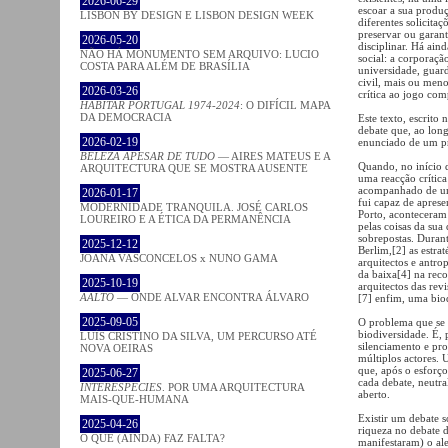
2026-06-29
escoar a sua produç
LISBON BY DESIGN E LISBON DESIGN WEEK
diferentes solicita
preservar ou garant
2026-05-20
disciplinar. Há ain
NÃO HÁ MONUMENTO SEM ARQUIVO: LUCIO
social: a corporaçã
COSTA PARA ALÉM DE BRASÍLIA
universidade, guardi
civil, mais ou meno
2026-03-26
crítica ao jogo com
HABITAR PORTUGAL 1974-2024
: O DIFÍCIL MAPA
DA DEMOCRACIA
Este texto, escrito
debate que, ao lon
2026-02-19
enunciado de um p
BELEZA APESAR DE TUDO
— AIRES MATEUS E A
Quando, no início d
ARQUITECTURA QUE SE MOSTRA AUSENTE
uma reacção crític
acompanhado de um 
2026-01-17
fui capaz de aprese
MODERNIDADE TRANQUILA. JOSÉ CARLOS
Porto, aconteceram
LOUREIRO E A ÉTICA DA PERMANÊNCIA
pelas coisas da sua
sobrepostas. Duran
2025-12-12
Berlim,[2] as estrat
JOANA VASCONCELOS x NUNO GAMA
arquitectos e antro
da baixa[4] na reco
2025-10-19
arquitectos das rev
AALTO
— ONDE ALVAR ENCONTRA ÁLVARO
[7] enfim, uma bio
2025-09-05
O problema que se e
biodiversidade. É, 
LUÍS CRISTINO DA SILVA, UM PERCURSO ATÉ
silenciamento e pr
NOVA OEIRAS
múltiplos actores.
que, após o esforço
2025-06-27
cada debate, neutra
INTERESPECIES
. POR UMA ARQUITECTURA
aberto.
MAIS-QUE-HUMANA
Existir um debate 
2025-04-26
riqueza no debate 
O QUE (AINDA) FAZ FALTA?
manifestaram) o al