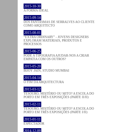
2015-10-30
A FORMA IDEAL
2015-09-14
DOS FANTASMAS DE SERRALVES AO CLIENTE
COMO ARQUITECTO
2015-08-01
“EXTRA ORDINARY” - JOVENS DESIGNERS
EXPLORAM MATERIAIS, PRODUTOS E
PROCESSOS
2015-06-25
PODE A TIPOGRAFIA AJUDAR-NOS A CRIAR
EMPATIA COM OS OUTROS?
2015-05-20
BIJOY JAIN, STUDIO MUMBAI
2015-04-14
O FIM DA ARQUITECTURA
2015-03-12
TESOURO, MISTÉRIO OU MITO? A ESCOLA DO
PORTO EM TRÊS EXPOSIÇÕES (PARTE II/II)
2015-02-11
TESOURO, MISTÉRIO OU MITO? A ESCOLA DO
PORTO EM TRÊS EXPOSIÇÕES (PARTE I/II)
2015-01-11
ESPECTADOR
2014-12-09