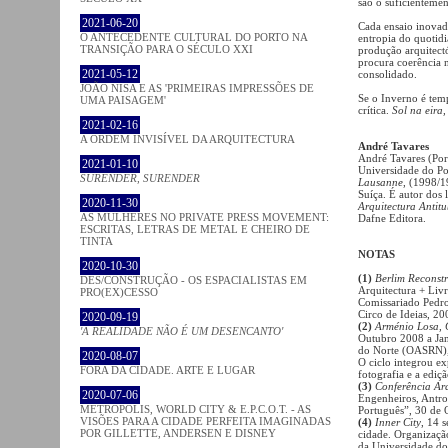
são o suficientemen
2021-06-20
Cada ensaio inovado
O ANTECEDENTE CULTURAL DO PORTO NA
entropia do quotidi
TRANSIÇÃO PARA O SÉCULO XXI
produção arquitect
procura coerência 
2021-05-12
consolidado.
JOÃO NISA E AS 'PRIMEIRAS IMPRESSÕES DE
Se o Inverno é tem
UMA PAISAGEM'
crítica.
Sol na eira
2021-02-16
A ORDEM INVISÍVEL DA ARQUITECTURA
André Tavares
André Tavares (Por
2021-01-10
Universidade do Po
SURENDER, SURENDER
Lausanne
, (1998/1
Suíça. É autor dos 
2020-11-30
Arquitectura Antit
AS MULHERES NO PRIVATE PRESS MOVEMENT:
Dafne Editora.
ESCRITAS, LETRAS DE METAL E CHEIRO DE
TINTA
NOTAS
2020-10-30
(1)
Berlim Reconstr
DES/CONSTRUÇÃO - OS ESPACIALISTAS EM
Arquitectura + Liv
PRO(EX)CESSO
Comissariado Pedro
Circo de Ideias, 20
2020-09-19
(2)
Arménio Losa, 
'A REALIDADE NÃO É UM DESENCANTO'
Outubro 2008 a Jan
do Norte (OASRN),
2020-08-07
O ciclo integrou ex
FORA DA CIDADE. ARTE E LUGAR
fotografia e a ediç
(3)
Conferência Ar
2020-07-06
Engenheiros, Antro
METROPOLIS, WORLD CITY & E.P.C.O.T. - AS
Português”, 30 de 
VISÕES PARA A CIDADE PERFEITA IMAGINADAS
(4)
Inner City
, 14 
POR GILLETTE, ANDERSEN E DISNEY
cidade. Organizaçã
da Universidade do