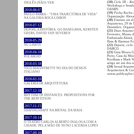
(18)
Ciclo 3R – Reab
INGLÊS (NÃO) VER
Workshops e Sessõe
OASRN.
2018-08-07
(19)
Pecha Kucha 
PAULO PARRA – “UMA TRAJECTÓRIA DE VIDA”
Organização: Alexa
NA GALERIA ROCA LISBON
(20)
Estatuto em di
Arquitectos
, 29 de
2018-07-12
Dezembro. Organiz
DEPOIS, A HISTÓRIA: GO HASEGAWA, KERSTEN
(21)
Duas Arquitec
GEERS, DAVID VAN SEVEREN
Fevereiro, Museu d
Embaixada Alemã, I
2018-05-29
Hain & Hartmut Fr
NU LIMITE
(22)
Depara, ciclo 
DARCO.
2018-04-18
(23)
Guta Moura G
Porto, Casa da Mús
POLAROID
Koolhaas e Mark Wi
artigo ser um dos r
2018-03-18
(24)
Jornal Arquite
VICO MAGISTRETTI NO DIA DO DESIGN
Arquitectura & Cons
ITALIANO
outras publicações
2018-02-10
GALERIA DE ARQUITETURA
2017-12-18
RHYTHM OF DISTANCES: PROPOSITIONS FOR
THE REPETITION
2017-11-15
SHAPINGSHAPE
NA BIENAL DA MAIA
2017-10-14
O TEATRO CARLOS ALBERTO DIALOGA COM A
CIDADE: PELA MÃO DE NUNO LACERDA LOPES
2017-09-10