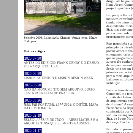
dirigiu até há pou
Hans-Jürgen Commer
projecto que Siza 
Isto porque Hans é 
mais tem contribuí
(muito) de perto no
despontando. Ideias
Siza; mas cujo empe
para o desenvolvim
propriamente os reg
Setembro 2006:
Lisboscópio
; Giardini, Veneza; fonte: Sérgio
Rodrigues.
Essa instituição é a
princípio da décad
potencialmente abr
Outros artigos:
emergentes, cujas a
que na programação
2026-07-30
autores tão conhec
ANTES DO EDIFÍCIO: FRANK GEHRY E O DESEJO
deixa que o reconh
PELA ARQUITECTURA
Senão veja-se: em
primeira vez, o tra
2026-06-29
para o meio arquit
LISBON BY DESIGN E LISBON DESIGN WEEK
Ballmoos ou Bruno 
instituição.
2026-05-20
NÃO HÁ MONUMENTO SEM ARQUIVO: LUCIO
Foi exactamente n
COSTA PARA ALÉM DE BRASÍLIA
Commerell e a jorn
convite da Ordem do
2026-03-26
de arquitectura po
de Portugal
. A exp
HABITAR PORTUGAL 1974-2024
: O DIFÍCIL MAPA
Presidência da Repú
DA DEMOCRACIA
comissariada por R
ser”, no estrangeir
2026-02-19
Siza, de Souto Mou
BELEZA APESAR DE TUDO
— AIRES MATEUS E A
da Graça, Bak Gor
ARQUITECTURA QUE SE MOSTRA AUSENTE
Partindo do pressu
2026-01-17
os circuitos da cri