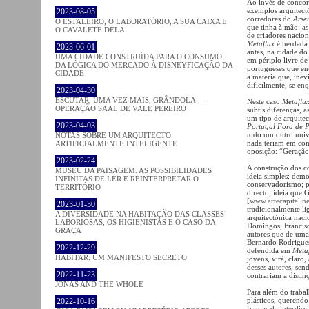
Ao invés de concor
exemplos arquitect
2023-08-05
corredores do
Arse
O ESTALEIRO, O LABORATÓRIO, A SUA CAIXA E
que tinha à mão: as
O CAVALETE DELA
de criadores nacio
Metaflux
é herdada 
2023-06-01
antes, na cidade do
UMA CIDADE CONSTRUÍDA PARA O CONSUMO:
em périplo livre de
DA LÓGICA DO MERCADO À DISNEYFICAÇÃO DA
portugueses que ent
CIDADE
a matéria que, inevi
dificilmente, se en
2023-04-30
ESCUTAR, UMA VEZ MAIS, GRÂNDOLA —
Neste caso
Metaflu
OPERAÇÃO SAAL DE VALE PEREIRO
subtis diferenças, 
um tipo de arquite
2023-04-03
Portugal Fora de P
todo um outro univ
NOTAS SOBRE UM ARQUITECTO
nada teriam em com
ARTIFICIALMENTE INTELIGENTE
oposição: “Geração
2023-02-24
A construção dos 
MUSEU DA PAISAGEM. AS POSSIBILIDADES
ideia simples: demo
INFINITAS DE LER E REINTERPRETAR O
conservadorismo; po
TERRITÓRIO
directo; ideia que 
[
www.artecapital.ne
2023-01-30
tradicionalmente l
A DIVERSIDADE NA HABITAÇÃO DAS CLASSES
arquitectónica nac
LABORIOSAS, OS HIGIENISTAS E O CASO DA
Domingos, Francisc
GRAÇA
autores que de uma
Bernardo Rodrigues
2022-12-29
defendida em
Meta
HABITAR: UM MANIFESTO SECRETO
jovens, virá, claro
desses autores; sen
2022-11-23
contrariam a distin
JONAS AND THE WHOLE
Para além do trabal
plásticos, querendo
2022-10-16
franjas da interdisc