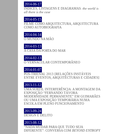
2014-06-17
ÍNDICES, LISTAGENS E DIAGRAMAS:
the world is
all there is the case
2014-05-15
FILME COMO ARQUITECTURA, ARQUITECTURA
COMO AUTOBIOGRAFIA
2014-04-14
O MUNDO NA MÃO
2014-03-13
A CASA DA PORTA DO MAR
2014-02-13
O VERNACULAR CONTEMPORÂNEO
2014-01-07
PÓS-TRIENAL 2013 [RELAÇÕES INSTÁVEIS
ENTRE EVENTOS, ARQUITECTURAS E CIDADES]
2013-11-12
UMA SUBTIL INTERFERÊNCIA: A MONTAGEM DA
EXPOSIÇÃO “FERNANDO TÁVORA:
MODERNIDADE PERMANENTE” EM GUIMARÃES
OU UMA EXPOSIÇÃO TEMPORÁRIA NUMA
ESCOLA EM PLENO FUNCIONAMENTO
2013-09-24
DESIGN E DELITO
2013-08-12
“NADA MUDAR PARA QUE TUDO SEJA
DIFERENTE”: CONVERSA COM
BEYOND ENTROPY