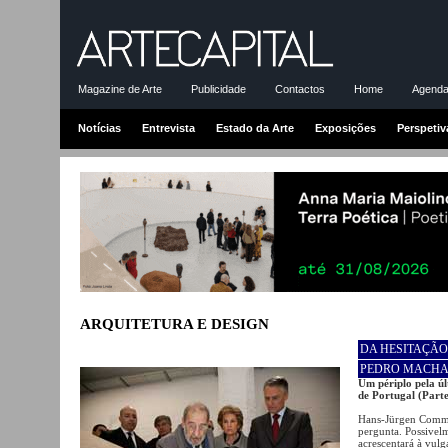
Magazine de Arte
Publicidade
Contactos
Home
Agenda-
Notícias
Entrevista
Estado da Arte
Exposições
Perspetiv
ARQUITETURA E DESIGN
DA HESITAÇÃO
PEDRO MACHA
Um périplo pela úl
de Portugal (Parte 
Hans-Jürgen Comme
pergunta. Possivel
acrescentará à vulg