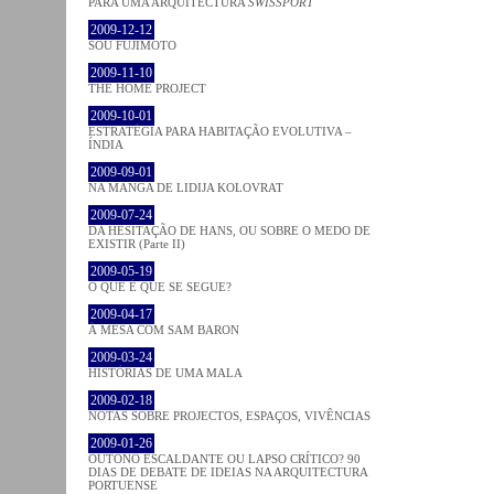
PARA UMA ARQUITECTURA
SWISSPORT
2009-12-12
SOU FUJIMOTO
2009-11-10
THE HOME PROJECT
2009-10-01
ESTRATÉGIA PARA HABITAÇÃO EVOLUTIVA –
ÍNDIA
2009-09-01
NA MANGA DE LIDIJA KOLOVRAT
2009-07-24
DA HESITAÇÃO DE HANS, OU SOBRE O MEDO DE
EXISTIR (Parte II)
2009-05-19
O QUE É QUE SE SEGUE?
2009-04-17
À MESA COM SAM BARON
2009-03-24
HISTÓRIAS DE UMA MALA
2009-02-18
NOTAS SOBRE PROJECTOS, ESPAÇOS, VIVÊNCIAS
2009-01-26
OUTONO ESCALDANTE OU LAPSO CRÍTICO? 90
DIAS DE DEBATE DE IDEIAS NA ARQUITECTURA
PORTUENSE