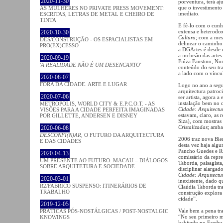
2020-11-30
porventura, terá a
que o investimento n
AS MULHERES NO PRIVATE PRESS MOVEMENT:
imediato.
ESCRITAS, LETRAS DE METAL E CHEIRO DE
TINTA
E fê-lo com o cunh
extensa e heterodo
2020-10-30
Cultura
; com a mesm
DES/CONSTRUÇÃO - OS ESPACIALISTAS EM
delinear o caminho 
PRO(EX)CESSO
a DGArtes é desde e
a inclusão das arte
2020-09-19
Fiúza Faustino, Nu
'A REALIDADE NÃO É UM DESENCANTO'
conteúdo do seu tr
a lado com o víncu
2020-08-07
FORA DA CIDADE. ARTE E LUGAR
Logo no ano a segui
arquitectura patroc
2020-07-06
ser artista, agora a
instalação bem no c
METROPOLIS, WORLD CITY & E.P.C.O.T. - AS
Cidade: Arquitectu
VISÕES PARA A CIDADE PERFEITA IMAGINADAS
estavam, claro, as
POR GILLETTE, ANDERSEN E DISNEY
Siza), com mostras 
Cristalizadas
; amba
2020-06-08
DESCONFI(N)AR
, O FUTURO DA ARQUITECTURA
2006 traz nova Bie
E DAS CIDADES
desta vez haja alg
Pancho Guedes e Ri
2020-04-13
comissário da repre
UM PRESENTE AO FUTURO: MACAU – DIÁLOGOS
Taborda, paisagista
SOBRE ARQUITETURA E SOCIEDADE
disciplinar alargad
Cidade: Arquitectu
2020-03-01
inexistente, dado q
R2/FABRICO SUSPENSO: ITINERÁRIOS DE
Claúdia Taborda t
TRABALHO
construção explora
cidade”.
2019-12-05
Vale bem a pena tra
PRÁTICAS PÓS-NOSTÁLGICAS / POST-NOSTALGIC
“No seu primeiro 
KNOWINGS
habitado no Esedra