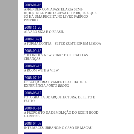
2009-01-16
APRENDER COM A PASTELARIA SEMI-
INDUSTRIAL PORTUGUESA OU PORQUE É QUE
SÓ HÁ UMA RECEITA NO LIVRO FABRICO
PRÓPRIO
2008-11-20
ÁLVARO SIZA E O BRASIL
2008-10-21
A FORMA BONITA – PETER ZUMTHOR EM LISBOA
2008-09-18
“DELIRIOUS NEW YORK” EXPLICADO ÀS
CRIANÇAS
2008-08-15
A ROOM WITH A VIEW
2008-07-16
DEBATER CRIATIVAMENTE A CIDADE: A
EXPERIÊNCIA
PORTO REDUX
2008-06-17
FOTOGRAFIA DE ARQUITECTURA, DEFEITO E
FEITIO
2008-05-14
A PROPÓSITO DA DEMOLIÇÃO DO ROBIN HOOD
GARDENS
2008-04-08
INTERFACES URBANOS: O CASO DE MACAU