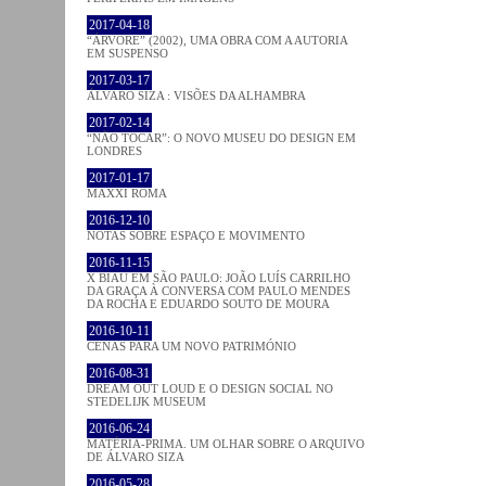
2017-04-18
“ÁRVORE” (2002), UMA OBRA COM A AUTORIA
EM SUSPENSO
2017-03-17
ÁLVARO SIZA : VISÕES DA ALHAMBRA
2017-02-14
“NÃO TOCAR”: O NOVO MUSEU DO DESIGN EM
LONDRES
2017-01-17
MAXXI ROMA
2016-12-10
NOTAS SOBRE ESPAÇO E MOVIMENTO
2016-11-15
X BIAU EM SÃO PAULO: JOÃO LUÍS CARRILHO
DA GRAÇA À CONVERSA COM PAULO MENDES
DA ROCHA E EDUARDO SOUTO DE MOURA
2016-10-11
CENAS PARA UM NOVO PATRIMÓNIO
2016-08-31
DREAM OUT LOUD E O DESIGN SOCIAL NO
STEDELIJK MUSEUM
2016-06-24
MATÉRIA-PRIMA. UM OLHAR SOBRE O ARQUIVO
DE ÁLVARO SIZA
2016-05-28