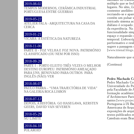
múltiplo que se fec
2019-08-02
lugares. No sítio,
L
TEMPOS MODERNOS, CERÂMICA INDUSTRIAL
contentor anelídeo 
PORTUGUESA ENTRE GUERRAS
recriando-se e apa
contém um pulsar s
2019-05-22
intricado sistema 
ATELIER FALA - ARQUITECTURA NA CASA DA
diáfano é ocupado 
CERCA
da experiência. N
funcionalidade sim
2019-01-21
espaço e expansão
VICARA: A ESTÉTICA DA NATUREZA
temporal.
Lisboscó
performativo e res
2018-11-06
sugere a passagem 
[
www.trienal.blogs
PARTE II - FOZ VELHA E FOZ NOVA: PATRIMÓNIO
CLASSIFICADO (OU NEM POR ISSO)
Naturalmente que 
2018-09-28
(Continua)
PARTE I - PORTO ELEITO TRÊS VEZES O MELHOR
DESTINO EUROPEU: PATRIMÓNIO AMEAÇADO
PARA UNS, RENOVADO PARA OUTROS. PARA
INGLÊS (NÃO) VER
Pedro Machado C
Pedro Machado Cost
2018-08-07
Universidade do Po
PAULO PARRA – “UMA TRAJECTÓRIA DE VIDA”
pela Faculdade de 
NA GALERIA ROCA LISBON
formação académica 
d’Architecture Pari
2018-07-12
santos [
www.project
DEPOIS, A HISTÓRIA: GO HASEGAWA, KERSTEN
Portuguesa à IX Bi
GEERS, DAVID VAN SEVEREN
Americana de Arqui
exposições de arqu
2018-05-29
textos publicados e
Catedrais eram Bra
NU LIMITE
2018-04-18
POLAROID