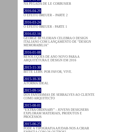
NA PEGADA DE LE CORBUSIER
2016-04-29
O EFEITO BREUER – PARTE 2
2016-03-24
O EFEITO BREUER - PARTE 1
2016-02-16
GEORGE BEYLERIAN CELEBRA O DESIGN
ITALIANO COM LANÇAMENTO DE “DESIGN
MEMORABILIA”
2016-01-08
RESOLUÇÕES DE ANO NOVO PARA A
ARQUITETURA E DESIGN EM 2016
2015-11-30
BITTE LEBN. POR FAVOR, VIVE.
2015-10-30
A FORMA IDEAL
2015-09-14
DOS FANTASMAS DE SERRALVES AO CLIENTE
COMO ARQUITECTO
2015-08-01
“EXTRA ORDINARY” - JOVENS DESIGNERS
EXPLORAM MATERIAIS, PRODUTOS E
PROCESSOS
2015-06-25
PODE A TIPOGRAFIA AJUDAR-NOS A CRIAR
EMPATIA COM OS OUTROS?