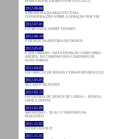
HOMENAGEM A ROBIN FIOR (1935-2012)
2012-09-08
A PROMESSA DA ARQUITECTURA.
CONSIDERAÇÕES SOBRE A GERAÇÃO POR VIR
2012-07-01
ENTREVISTA | ANDRÉ TAVARES
2012-06-10
O DESIGN DA HISTÓRIA DO DESIGN
2012-05-07
O SER URBANO: UMA EXPOSIÇÃO COMO OBRA
ABERTA. NO CAMINHO DOS CAMINHOS DE
NUNO PORTAS
2012-04-05
UM OBJECTO DE RONAN E ERWAN BOUROULLEC
2012-03-05
DEZ ANOS DE NUDEZ
2012-02-13
ENCONTROS DE DESIGN DE LISBOA ::: DESIGN,
CRISE E DEPOIS
2012-01-06
ARCHIZINES – QUAL O TAMANHO DA
PEQUENÊS?
2011-12-02
STUDIO ASTOLFI
2011-11-01