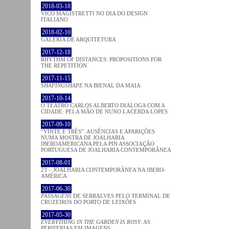
2018-03-18
VICO MAGISTRETTI NO DIA DO DESIGN
ITALIANO
2018-02-10
GALERIA DE ARQUITETURA
2017-12-18
RHYTHM OF DISTANCES: PROPOSITIONS FOR
THE REPETITION
2017-11-15
SHAPINGSHAPE
NA BIENAL DA MAIA
2017-10-14
O TEATRO CARLOS ALBERTO DIALOGA COM A
CIDADE: PELA MÃO DE NUNO LACERDA LOPES
2017-09-10
“VINTE E TRÊS”. AUSÊNCIAS E APARIÇÕES
NUMA MOSTRA DE JOALHARIA
IBEROAMERICANA PELA PIN ASSOCIAÇÃO
PORTUGUESA DE JOALHARIA CONTEMPORÂNEA
2017-08-01
23 – JOALHARIA CONTEMPORÂNEA NA IBERO-
AMÉRICA
2017-06-30
PASSAGENS
DE SERRALVES PELO TERMINAL DE
CRUZEIROS DO PORTO DE LEIXÕES
2017-05-30
EVERYTHING IN THE GARDEN IS ROSY
: AS
PERIFERIAS EM IMAGENS