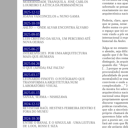
MODERNIDADE TRANQUILA. JOSÉ CARLOS
constatar a sua apa
LOUREIRO E A ÉTICA DA PERMANÊNCIA
sobretudo se pensa
exactamente no me
2025-12-12
arquitectónica nacio
JOANA VASCONCELOS x NUNO GAMA
Poderia, claro, apo
2025-10-19
que se passa, nesse
Aedes
numa co-pro
AALTO
— ONDE ALVAR ENCONTRA ÁLVARO
o espaço que irá oc
vem vindo a pôr em 
2025-09-05
internacional à exp
LUÍS CRISTINO DA SILVA, UM PERCURSO ATÉ
historial da
Aedes
.
NOVA OEIRAS
Julga-se no entanto
2025-06-27
o alemão, seja difíc
INTERESPECIES
. POR UMA ARQUITECTURA
aquilo que é de Si
MAIS-QUE-HUMANA
conhecia) dos restan
distinguir, às arqu
2025-04-26
quando diz: “
Arqui
O QUE (AINDA) FAZ FALTA?
[…] porque se pret
procura[ndo] most
2025-03-17
pluralidade de pos
mostra[ndo]-se ess
LEONARDO FINOTTI: O FOTÓGRAFO QUE
convivem e onde a 
TRANSFORMA A ARQUITETURA NUM
complexidade…” [
LABORATÓRIO VISUAL
da mostra foi selec
arquitectónica naci
2025-01-15
nacional uma depen
SANAA, SEJIMA + NISHIZAWA
propriamente apost
discurso vagamente
2024-12-12
práticas curadorias
REVISITAR RAÚL HESTNES FERREIRA DENTRO E
que não a sincrónic
FORA DO MUSEU
próprio chamará d
queremos falar sobr
2024-10-30
por a
poesis
ser, co
ENTRE O BANAL E O SINGULAR : UMA LEITURA
fará até com que Ri
DE LOOS, ROSSI E SIZA
por ele próprio del