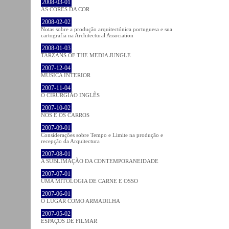
2008-03-01
AS CORES DA COR
2008-02-02
Notas sobre a produção arquitectónica portuguesa e sua
cartografia na Architectural Association
2008-01-03
TARZANS OF THE MEDIA JUNGLE
2007-12-04
MÚSICA INTERIOR
2007-11-04
O CIRURGIÃO INGLÊS
2007-10-02
NÓS E OS CARROS
2007-09-01
Considerações sobre Tempo e Limite na produção e
recepção da Arquitectura
2007-08-01
A SUBLIMAÇÃO DA CONTEMPORANEIDADE
2007-07-01
UMA MITOLOGIA DE CARNE E OSSO
2007-06-01
O LUGAR COMO ARMADILHA
2007-05-02
ESPAÇOS DE FILMAR