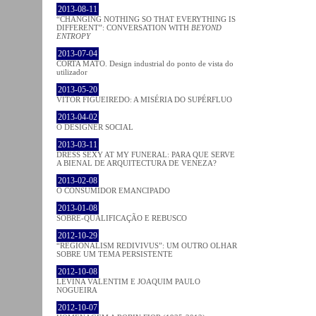
2013-08-11
“CHANGING NOTHING SO THAT EVERYTHING IS
DIFFERENT”: CONVERSATION WITH
BEYOND
ENTROPY
2013-07-04
CORTA MATO. Design industrial do ponto de vista do
utilizador
2013-05-20
VÍTOR FIGUEIREDO: A MISÉRIA DO SUPÉRFLUO
2013-04-02
O DESIGNER SOCIAL
2013-03-11
DRESS SEXY AT MY FUNERAL: PARA QUE SERVE
A BIENAL DE ARQUITECTURA DE VENEZA?
2013-02-08
O CONSUMIDOR EMANCIPADO
2013-01-08
SOBRE-QUALIFICAÇÃO E REBUSCO
2012-10-29
“REGIONALISM REDIVIVUS”: UM OUTRO OLHAR
SOBRE UM TEMA PERSISTENTE
2012-10-08
LEVINA VALENTIM E JOAQUIM PAULO
NOGUEIRA
2012-10-07