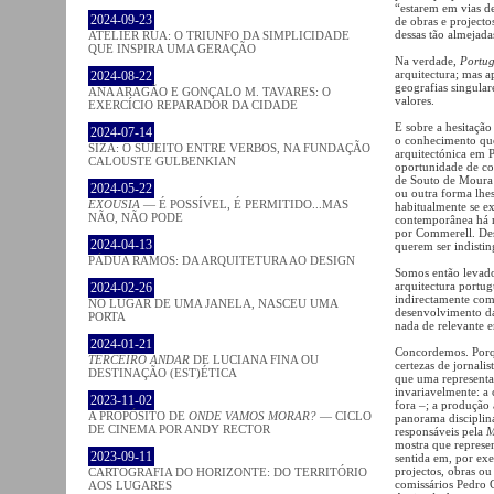
“estarem em vias d
2024-09-23
de obras e projecto
dessas tão almejada
ATELIER RUA: O TRIUNFO DA SIMPLICIDADE
QUE INSPIRA UMA GERAÇÃO
Na verdade,
Portug
arquitectura; mas a
2024-08-22
geografias singula
ANA ARAGÃO E GONÇALO M. TAVARES: O
valores.
EXERCÍCIO REPARADOR DA CIDADE
E sobre a hesitaçã
2024-07-14
o conhecimento que
SIZA: O SUJEITO ENTRE VERBOS, NA FUNDAÇÃO
arquitectónica em P
CALOUSTE GULBENKIAN
oportunidade de con
de Souto de Moura 
2024-05-22
ou outra forma lhe
EXOUSIA
— É POSSÍVEL, É PERMITIDO...MAS
habitualmente se ex
NÃO, NÃO PODE
contemporânea há re
por Commerell. Des
2024-04-13
querem ser indistin
PÁDUA RAMOS: DA ARQUITETURA AO DESIGN
Somos então levado
arquitectura portu
2024-02-26
indirectamente com
NO LUGAR DE UMA JANELA, NASCEU UMA
desenvolvimento da
PORTA
nada de relevante e
2024-01-21
Concordemos. Porqu
TERCEIRO ANDAR
DE LUCIANA FINA OU
certezas de jornal
DESTINAÇÃO (EST)ÉTICA
que uma representaç
invariavelmente: a 
2023-11-02
fora –; a produção 
A PROPÓSITO DE
ONDE VAMOS MORAR?
— CICLO
panorama disciplina
DE CINEMA POR ANDY RECTOR
responsáveis pela
M
mostra que represe
2023-09-11
sentida em, por exe
projectos, obras ou
CARTOGRAFIA DO HORIZONTE: DO TERRITÓRIO
comissários Pedro 
AOS LUGARES