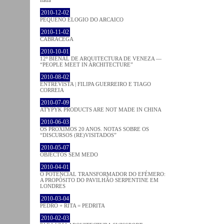
2010-12-02
PEQUENO ELOGIO DO ARCAICO
2010-11-02
CABRACEGA
2010-10-01
12ª BIENAL DE ARQUITECTURA DE VENEZA —
“PEOPLE MEET IN ARCHITECTURE”
2010-08-02
ENTREVISTA | FILIPA GUERREIRO E TIAGO
CORREIA
2010-07-09
ATYPYK PRODUCTS ARE NOT MADE IN CHINA
2010-06-03
OS PRÓXIMOS 20 ANOS. NOTAS SOBRE OS
“DISCURSOS (RE)VISITADOS”
2010-05-07
OBJECTOS SEM MEDO
2010-04-01
O POTENCIAL TRANSFORMADOR DO EFÉMERO:
A PROPÓSITO DO PAVILHÃO SERPENTINE EM
LONDRES
2010-03-04
PEDRO + RITA = PEDRITA
2010-02-03