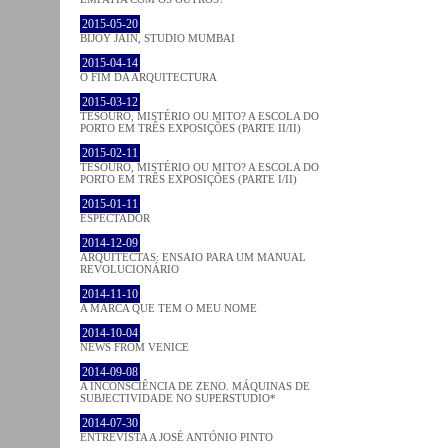
2015-05-20
BIJOY JAIN, STUDIO MUMBAI
2015-04-14
O FIM DA ARQUITECTURA
2015-03-12
TESOURO, MISTÉRIO OU MITO? A ESCOLA DO
PORTO EM TRÊS EXPOSIÇÕES (PARTE II/II)
2015-02-11
TESOURO, MISTÉRIO OU MITO? A ESCOLA DO
PORTO EM TRÊS EXPOSIÇÕES (PARTE I/II)
2015-01-11
ESPECTADOR
2014-12-09
ARQUITECTAS: ENSAIO PARA UM MANUAL
REVOLUCIONÁRIO
2014-11-10
A MARCA QUE TEM O MEU NOME
2014-10-04
NEWS FROM VENICE
2014-09-08
A INCONSCIÊNCIA DE ZENO. MÁQUINAS DE
SUBJECTIVIDADE NO SUPERSTUDIO*
2014-07-30
ENTREVISTA A JOSÉ ANTÓNIO PINTO