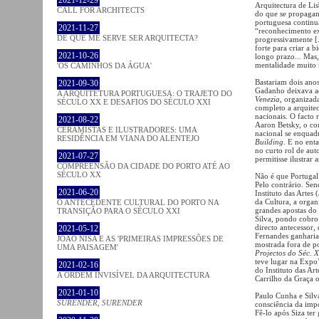
Arquitectura de Lis
CALL FOR ARCHITECTS
do que se propagand
portuguesa continua
2021-11-27
“reconhecimento ex
DE QUE ME SERVE SER ARQUITECTA?
progressivamente [.
forte para criar a 
2021-10-26
longo prazo... Mas,
mentalidade muito 
'OS CAMINHOS DA ÁGUA'
Bastariam dois ano
2021-09-30
Gadanho deixava ad
A ARQUITETURA PORTUGUESA: O TRAJETO DO
Venezia
, organizad
SÉCULO XX E DESAFIOS DO SÉCULO XXI
completo a arquite
nacionais. O facto 
2021-08-22
Aaron Betsky, o com
CERAMISTAS E ILUSTRADORES: UMA
nacional se enquad
RESIDÊNCIA EM VIANA DO ALENTEJO
Building
. E no ent
no curto rol de au
2021-07-27
permitisse ilustrar a
COMPREENSÃO DA CIDADE DO PORTO ATÉ AO
SÉCULO XX
Não é que Portugal
Pelo contrário. Sen
2021-06-20
Instituto das Artes
da Cultura, a organ
O ANTECEDENTE CULTURAL DO PORTO NA
grandes apostas do
TRANSIÇÃO PARA O SÉCULO XXI
Silva, pondo cobro 
directo antecessor,
2021-05-12
Fernandes ganharia 
JOÃO NISA E AS 'PRIMEIRAS IMPRESSÕES DE
mostrada fora de po
UMA PAISAGEM'
Projectos do Séc. 
teve lugar na Expo
2021-02-16
do Instituto das Ar
A ORDEM INVISÍVEL DA ARQUITECTURA
Carrilho da Graça 
2021-01-10
Paulo Cunha e Silva
SURENDER, SURENDER
consciência da impo
Fê-lo após Siza te