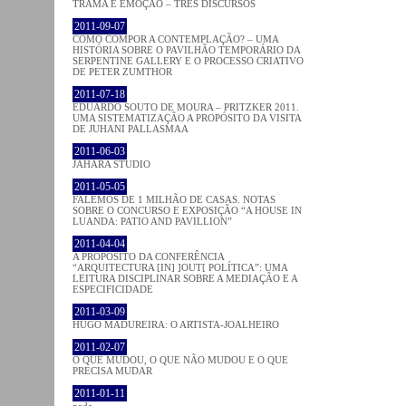
TRAMA E EMOÇÃO – TRÊS DISCURSOS
2011-09-07
COMO COMPOR A CONTEMPLAÇÃO? – UMA
HISTÓRIA SOBRE O PAVILHÃO TEMPORÁRIO DA
SERPENTINE GALLERY E O PROCESSO CRIATIVO
DE PETER ZUMTHOR
2011-07-18
EDUARDO SOUTO DE MOURA – PRITZKER 2011.
UMA SISTEMATIZAÇÃO A PROPÓSITO DA VISITA
DE JUHANI PALLASMAA
2011-06-03
JAHARA STUDIO
2011-05-05
FALEMOS DE 1 MILHÃO DE CASAS. NOTAS
SOBRE O CONCURSO E EXPOSIÇÃO “A HOUSE IN
LUANDA: PATIO AND PAVILLION”
2011-04-04
A PROPÓSITO DA CONFERÊNCIA
“ARQUITECTURA [IN] ]OUT[ POLÍTICA”: UMA
LEITURA DISCIPLINAR SOBRE A MEDIAÇÃO E A
ESPECIFICIDADE
2011-03-09
HUGO MADUREIRA: O ARTISTA-JOALHEIRO
2011-02-07
O QUE MUDOU, O QUE NÃO MUDOU E O QUE
PRECISA MUDAR
2011-01-11
nada