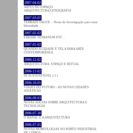
2007-04-02
ARTES DO ESPAÇO:
ARQUITECTURA/CENOGRAFIA
2007-03-01
TERRAIN VAGUE – Notas de Investigação para uma
Identidade
2007-02-02
ERRARE HUMANUM EST…
2007-01-02
QUANDO A CIDADE É TELA PARA ARTE
CONTEMPORÂNEA
2006-12-02
ARQUITECTURA: ESPAÇO E RITUAL
2006-11-02
IN SUSTENTÁVEL ( I )
2006-10-01
VISÕES DO FUTURO - AS NOVAS CIDADES
ASIÁTICAS
2006-09-03
NOTAS SOLTAS SOBRE ARQUITECTURA E
TECNOLOGIA
2006-07-30
O BANAL E A ARQUITECTURA
2006-07-01
NOVAS MORFOLOGIAS NO PORTO INDUSTRIAL
DE LISBOA