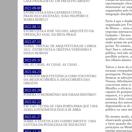
CASA PAISAGEM
OU
UM PRESÉPIO ABERTO
representação ofici
demonstrar ser uma 
2022-09-08
organizados pelo Ins
ENTREVISTA A ANA CATARINA COSTA,
integração discipli
FRANCISCO ASCENSÃO, JOÃO PAUPÉRIO E
MARIA REBELO
Facto é que a distâ
organizada por Fors
2022-08-11
de Moura –, seria a
ENTREVISTA A JOSÉ VELOSO, ARQUITETO DA
respostas internaci
OPERAÇÃO SAAL DA MEIA-PRAIA
Gadanho / Tavares P
qualquer obra const
2022-07-11
então postas em prá
portas. No entanto
TERRA
, TRIENAL DE ARQUITETURA DE LISBOA
Sant’Ana e, sobretu
2022. ENTREVISTA A CRISTINA VERÍSSIMO E
pública, terá tido 
DIOGO BURNAY
pavilhão próprio, a
dos olhares atentos 
2022-05-31
OH, AS CASAS, AS CASAS, AS CASAS...
Talvez o facto da e
escassas consequênc
2022-04-23
portuguesa. Porque 
A VIAGEM ARQUITETÓNICA COMO ENCONTRO:
destacar as selecçõe
DA (RE)DESCOBERTA À (DES)COBERTA DAS
Veneza; dificilment
ORIGENS
concorrem entre si
Metaflux
a eficácia
2022-03-29
capazes de granjear
PODERÁ O PATRIMÓNIO SER EMANCIPATÓRIO?
esquecer, é o princ
natureza. Pelo contr
2022-02-22
presença dos autor
dispensando-se de 
EM VÃO: FECHA-SE UMA PORTA PARA QUE UMA
público ou uma sim
JANELA FENOMENOLÓGICA SE ABRA
Do mesmo modo, a 
2022-01-27
observando grandes
SOBRE A 'ESTÉTICA DO CONHECIMENTO': UMA
o facto quando diz
LEITURA DA PEDAGOGIA DE BAUKUNST
participou na Metaf
estrelas internacio
2021-12-29