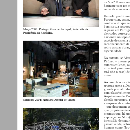
de Siza? Poucos n
hesitante com um e
rumo da conversa q
Hans-Jürgen Commer
Porque citar, assim
contrário do que se 
bem na sua respost
Março 2009:
Portugal Fora de Portugal
; fonte: site da
se passa em Portuga
Presidência da República.
elencados correspon
nacionais no topo 
espécie de sistema 
reconhecimento de 
sobre as suas obras
especialidade.
No entanto, se Alex
Público
– tivesse,
autores chilenos, o
no actual panorama
terá sido o caso) d
outro.
Ao contrário de ci
revistas como a
Do
grande probabilidad
com plausível entu
Arquitectura de Ve
alemão percorreu, n
Setembro 2004:
Metaflux
; Arsenal de Veneza
a surpresa de conta
– que despontam 
que propriamente a
mesmos que, há um 
exposição na
Store
imensidão de segui
passam ainda, sobre
homens como Nobu