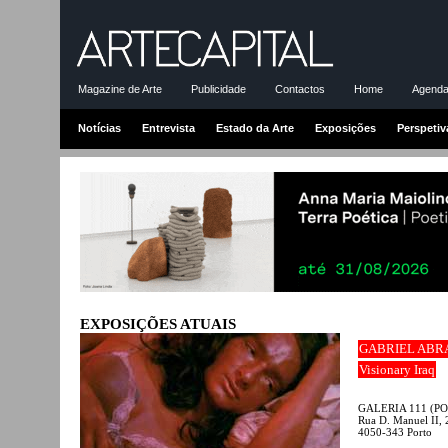
Magazine de Arte
Publicidade
Contactos
Home
Agenda-
Notícias
Entrevista
Estado da Arte
Exposições
Perspetiv
EXPOSIÇÕES ATUAIS
GABRIEL ABR
Visionary Iraq
GALERIA 111 (P
Rua D. Manuel II, 
4050-343 Porto