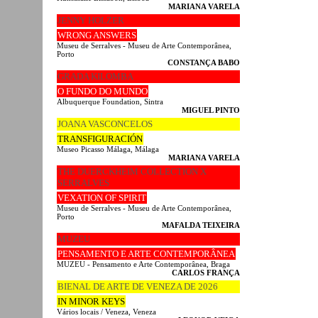
MARIANA VARELA
JENNY HOLZER
WRONG ANSWERS
Museu de Serralves - Museu de Arte Contemporânea,
Porto
CONSTANÇA BABO
GRADA KILOMBA
O FUNDO DO MUNDO
Albuquerque Foundation, Sintra
MIGUEL PINTO
JOANA VASCONCELOS
TRANSFIGURACIÓN
Museo Picasso Málaga, Málaga
MARIANA VARELA
THE DUERCKHEIM COLLECTION X
SERRALVES
VEXATION OF SPIRIT
Museu de Serralves - Museu de Arte Contemporânea,
Porto
MAFALDA TEIXEIRA
MUZEU
PENSAMENTO E ARTE CONTEMPORÂNEA
MUZEU - Pensamento e Arte Contemporânea, Braga
CARLOS FRANÇA
BIENAL DE ARTE DE VENEZA DE 2026
IN MINOR KEYS
Vários locais / Veneza, Veneza