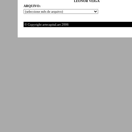
LEONOR VEIGA
ARQUIVO:
© Copyright artecapital.art 2006