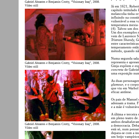
Gabriel Abrantes e Benjamin Crotty, “Visionary Iraq”, 2008.
Vídeo still
Já em 1621, Robert
capítulo intitulado
melancolia tinha or
influindo na consti
vulnerável a essa v
temperatura mexia 
(4). Talvez um dos
Um dos exemplos ma
vem de Laurence Ste
Tristram Shandy, G
entre característic
temperamento estão
método, quando não
Numa segunda sala
representa e apres
Gabriel Abrantes e Benjamin Crotty, “Visionary Iraq”, 2008.
Ginja expõem e exp
Vídeo still
concreta
de Gabriel
uma exposição numa
As duas personagen
glamour
, e o corp
que viu em Warhol
eficaz antítese.
Os pais de Manuel 
adensam a trama. Fi
e a mãe é vulneráve
A última e terceira
em pleno teatro de
ambos desabafavam 
Gabriel Abrantes e Benjamin Crotty, “Visionary Iraq”, 2008.
a democracia. Deba
Vídeo still
está só, num pensa
depara-se com a in
um beijo vampírico