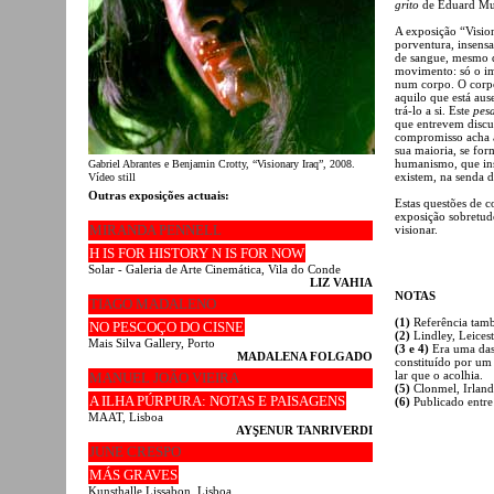
grito
de Eduard Mu
A exposição “Vision
porventura, insensa
de sangue, mesmo 
movimento: só o im
num corpo. O corpo
aquilo que está aus
trá-lo a si. Este
pes
que entrevem discur
compromisso acha a 
sua maioria, se fo
humanismo, que ins
Gabriel Abrantes e Benjamin Crotty, “Visionary Iraq”, 2008.
existem, na senda 
Vídeo still
Outras exposições actuais:
Estas questões de 
exposição sobretud
MIRANDA PENNELL
visionar.
H IS FOR HISTORY N IS FOR NOW
Solar - Galeria de Arte Cinemática, Vila do Conde
LIZ VAHIA
NOTAS
TIAGO MADALENO
(1)
Referência tamb
NO PESCOÇO DO CISNE
(2)
Lindley, Leices
Mais Silva Gallery, Porto
(3 e 4)
Era uma das 
MADALENA FOLGADO
constituído por u
lar que o acolhia.
MANUEL JOÃO VIEIRA
(5)
Clonmel, Irland
A ILHA PÚRPURA: NOTAS E PAISAGENS
(6)
Publicado entre
MAAT, Lisboa
AYŞENUR TANRIVERDI
JUNE CRESPO
MÁS GRAVES
Kunsthalle Lissabon, Lisboa