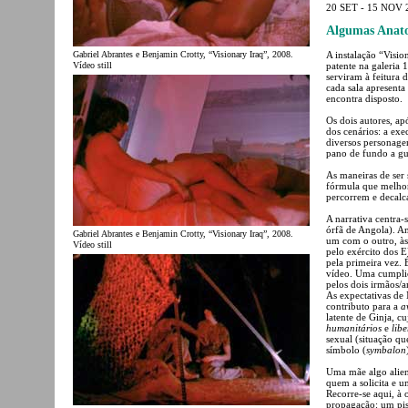
20 SET - 15 NOV 
Algumas Anat
Gabriel Abrantes e Benjamin Crotty, “Visionary Iraq”, 2008.
A instalação “Visi
Vídeo still
patente na galeria 
serviram à feitura 
cada sala apresenta
encontra disposto.
Os dois autores, ap
dos cenários: a ex
diversos personage
pano de fundo a gu
As maneiras de ser 
fórmula que melhor
percorrem e decalc
A narrativa centra
órfã de Angola). A
Gabriel Abrantes e Benjamin Crotty, “Visionary Iraq”, 2008.
um com o outro, às
Vídeo still
pelo exército dos 
pela primeira vez. 
vídeo. Uma cumpli
pelos dois irmãos/
As expectativas de
contributo para a
a
latente de Ginja, c
humanitários
e
lib
sexual (situação q
símbolo (
symbalon
Uma mãe algo alien
quem a solicita e u
Recorre-se aqui, à 
propagação: um pisc