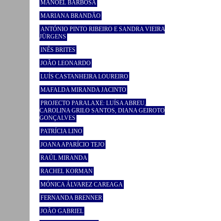
MANOEL BARBOSA
MARIANA BRANDÃO
ANTÓNIO PINTO RIBEIRO E SANDRA VIEIRA
JÜRGENS
INÊS BRITES
JOÃO LEONARDO
LUÍS CASTANHEIRA LOUREIRO
MAFALDA MIRANDA JACINTO
PROJECTO PARALAXE: LUÍSA ABREU,
CAROLINA GRILO SANTOS, DIANA GEIROTO
GONÇALVES
PATRÍCIA LINO
JOANA APARÍCIO TEJO
RAÚL MIRANDA
RACHEL KORMAN
MÓNICA ÁLVAREZ CAREAGA
FERNANDA BRENNER
JOÃO GABRIEL