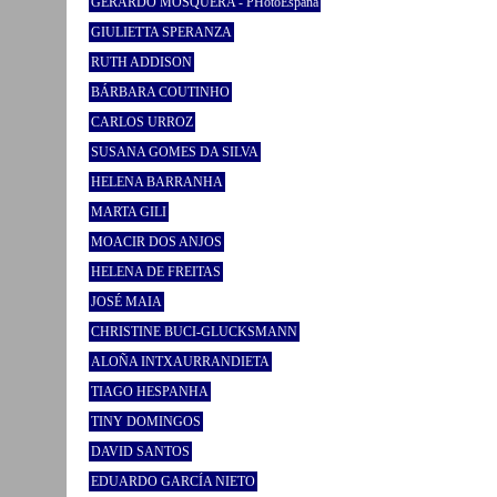
GERARDO MOSQUERA - PHotoEspaña
GIULIETTA SPERANZA
RUTH ADDISON
BÁRBARA COUTINHO
CARLOS URROZ
SUSANA GOMES DA SILVA
HELENA BARRANHA
MARTA GILI
MOACIR DOS ANJOS
HELENA DE FREITAS
JOSÉ MAIA
CHRISTINE BUCI-GLUCKSMANN
ALOÑA INTXAURRANDIETA
TIAGO HESPANHA
TINY DOMINGOS
DAVID SANTOS
EDUARDO GARCÍA NIETO