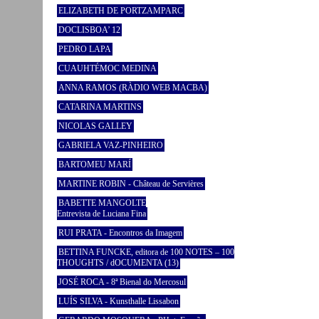
ELIZABETH DE PORTZAMPARC
DOCLISBOA’ 12
PEDRO LAPA
CUAUHTÉMOC MEDINA
ANNA RAMOS (RÀDIO WEB MACBA)
CATARINA MARTINS
NICOLAS GALLEY
GABRIELA VAZ-PINHEIRO
BARTOMEU MARÍ
MARTINE ROBIN - Château de Servières
BABETTE MANGOLTE
Entrevista de Luciana Fina
RUI PRATA - Encontros da Imagem
BETTINA FUNCKE, editora de 100 NOTES – 100
THOUGHTS / dOCUMENTA (13)
JOSÉ ROCA - 8ª Bienal do Mercosul
LUÍS SILVA - Kunsthalle Lissabon