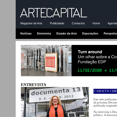
Magazine de Arte
Publicidade
Contactos
Home
Agenda-
Notícias
Entrevista
Estado da Arte
Exposições
Perspetiv
ENTREVISTA
CAROLYN CHR
Este mês publicamos
da próxima Docume
publicada origina
Na entrevista à
Deu
público. A director