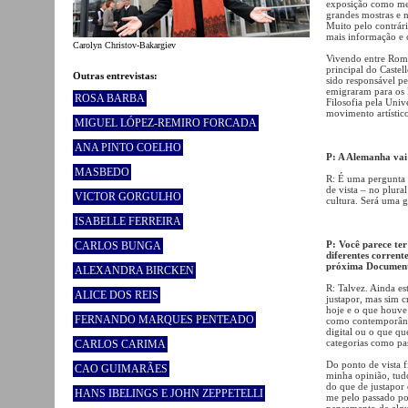
exposição como mero
grandes mostras e 
Muito pelo contrári
mais informação e 
Carolyn Christov-Bakargiev
Vivendo entre Roma
principal do Castel
Outras entrevistas:
sido responsável pe
emigraram para os 
ROSA BARBA
Filosofia pela Univ
movimento artístico
MIGUEL LÓPEZ-REMIRO FORCADA
ANA PINTO COELHO
P: A Alemanha vai
MASBEDO
R: É uma pergunta 
de vista – no plura
VICTOR GORGULHO
cultura. Será uma 
ISABELLE FERREIRA
P: Você parece ter
CARLOS BUNGA
diferentes corrente
próxima Documen
ALEXANDRA BIRCKEN
R: Talvez. Ainda es
ALICE DOS REIS
justapor, mas sim c
hoje e o que houve
FERNANDO MARQUES PENTEADO
como contemporâne
digital ou o que q
categorias como pas
CARLOS CARIMA
Do ponto de vista f
CAO GUIMARÃES
minha opinião, tudo
do que de justapor 
HANS IBELINGS E JOHN ZEPPETELLI
me pelo passado por
pensamento de algu