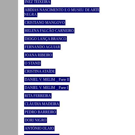
INEZ TEIXEIRA
ABDIAS NASCIMENTO E O MUSEU DE ARTE
NEGRA
CRISTIANO MANGOVO
HELENA FALCÃO CARNEIRO
DIOGO LANÇA BRANCO
FERNANDO AGUIAR
JOANA RIBEIRO
O STAND
CRISTINA ATAÍDE
DANIEL V. MELIM _ Parte II
DANIEL V. MELIM _ Parte I
RITA FERREIRA
CLÁUDIA MADEIRA
PEDRO BARREIRO
DORI NIGRO
ANTÓNIO OLAIO