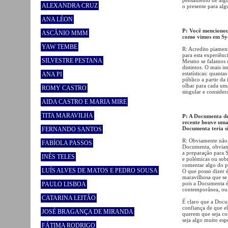
ALEXANDRA CRUZ
o presente para alg
ANA LÉON
P: Você mencionou
ASCÂNIO MMM
como vimos em Sy
YAW TEMBE
R: Acredito piament
para esta experiênc
SILVESTRE PESTANA
Mesmo se falamos d
distintos. O mais 
estatísticas: quant
ANA PI
público a partir da
olhar para cada um
ROMY CASTRO
singular e consider
AIDA CASTRO E MARIA MIRE
TITA MARAVILHA
P: A Documenta de
recente houve uma 
Documenta teria sid
FERNANDO SANTOS
R: Obviamente não 
FABÍOLA PASSOS
Documenta, obviame
a preparação para S
INÊS TELES
e polémicas ou sob
comentar algo do p
LUÍS ALVES DE MATOS E PEDRO SOUSA
O que posso dizer é
maravilhosa que se 
pois a Documenta é,
PAULO LISBOA
contemporânea, ou s
CATARINA LEITÃO
É claro que a Docum
confiança de que el
JOSÉ BRAGANÇA DE MIRANDA
querem que seja com
seja algo muito espe
FÁTIMA RODRIGO