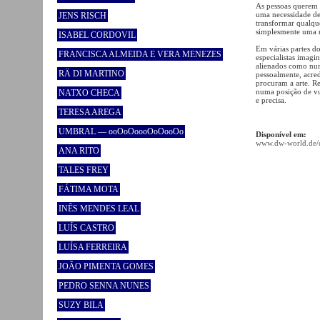
As pessoas querem 
uma necessidade de
JENS RISCH
transformar qualque
simplesmente uma 
ISABEL CORDOVIL
Em várias partes d
FRANCISCA ALMEIDA E VERA MENEZES
especialistas imagi
alienados como n
RÄ DI MARTINO
pessoalmente, acred
procuram a arte. Re
numa posição de vu
NATXO CHECA
e precisa.
TERESA AREGA
UMBRAL — ooOoOoooOoOooOo
Disponível em:
www.dw-world.de/d
ANA RITO
TALES FREY
FÁTIMA MOTA
INÊS MENDES LEAL
LUÍS CASTRO
LUÍSA FERREIRA
JOÃO PIMENTA GOMES
PEDRO SENNA NUNES
SUZY BILA