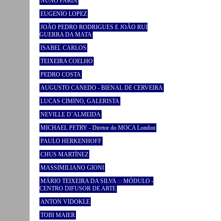
NUNO FARIA
EUGENIO LOPEZ
JOÃO PEDRO RODRIGUES E JOÃO RUI
GUERRA DA MATA
ISABEL CARLOS
TEIXEIRA COELHO
PEDRO COSTA
AUGUSTO CANEDO - BIENAL DE CERVEIRA
LUCAS CIMINO, GALERISTA
NEVILLE D’ALMEIDA
MICHAEL PETRY - Diretor do MOCA London
PAULO HERKENHOFF
CHUS MARTÍNEZ
MASSIMILIANO GIONI
MÁRIO TEIXEIRA DA SILVA ::: MÓDULO -
CENTRO DIFUSOR DE ARTE
ANTON VIDOKLE
TOBI MAIER