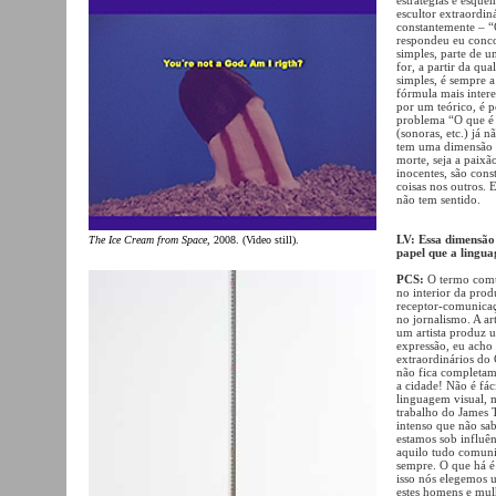
escultor extraordin
constantemente – “
respondeu eu concor
simples, parte de u
for, a partir da qu
simples, é sempre a
fórmula mais intere
por um teórico, é 
problema “O que é a
(sonoras, etc.) já 
tem uma dimensão p
morte, seja a paixão
inocentes, são cons
coisas nos outros. E
não tem sentido.
LV: Essa dimensão
The Ice Cream from Space
, 2008. (Video still).
papel que a lingua
PCS:
O termo comu
no interior da prod
receptor-comunicaçã
no jornalismo. A ar
um artista produz 
expressão, eu acho
extraordinários do
não fica completam
a cidade! Não é fác
linguagem visual, 
trabalho do James 
intenso que não s
estamos sob influê
aquilo tudo comuni
sempre. O que há é 
isso nós elegemos
estes homens e mul