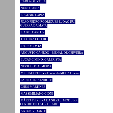
CARLA OLIVEIRA
NUNO FARIA
EUGENIO LOPEZ
JOÃO PEDRO RODRIGUES E JOÃO RUI
GUERRA DA MATA
ISABEL CARLOS
TEIXEIRA COELHO
PEDRO COSTA
AUGUSTO CANEDO - BIENAL DE CERVEIRA
LUCAS CIMINO, GALERISTA
NEVILLE D’ALMEIDA
MICHAEL PETRY - Diretor do MOCA London
PAULO HERKENHOFF
CHUS MARTÍNEZ
MASSIMILIANO GIONI
MÁRIO TEIXEIRA DA SILVA ::: MÓDULO -
CENTRO DIFUSOR DE ARTE
ANTON VIDOKLE