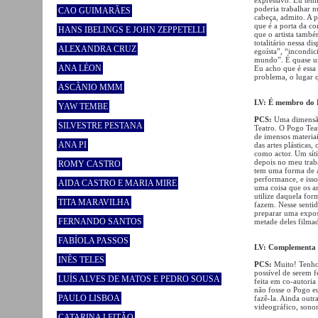
poderia trabalhar 
CAO GUIMARÃES
cabeça, admito. A p
que é a porta da co
HANS IBELINGS E JOHN ZEPPETELLI
que o artista tamb
totalitário nessa d
ALEXANDRA CRUZ
egoísta”, “incondi
mundo”. É quase um
ANA LÉON
Eu acho que é essa 
problema, o lugar q
ASCÂNIO MMM
LV: É membro do P
YAW TEMBE
PCS:
Uma dimensão 
SILVESTRE PESTANA
Teatro. O Pogo Tea
de imensos materiai
ANA PI
das artes plásticas
como actor. Um síti
depois no meu trab
ROMY CASTRO
tem uma forma de ac
performance, e isso
AIDA CASTRO E MARIA MIRE
uma coisa que os ar
utilize daquela fo
TITA MARAVILHA
fazem. Nesse sentid
preparar uma exposi
FERNANDO SANTOS
metade deles filmad
FABÍOLA PASSOS
LV: Complementa 
INÊS TELES
PCS:
Muito! Tenho 
possível de serem 
LUÍS ALVES DE MATOS E PEDRO SOUSA
feita em co-autori
não fosse o Pogo e
PAULO LISBOA
fazê-la. Ainda outr
videográfico, sonor
CATARINA LEITÃO