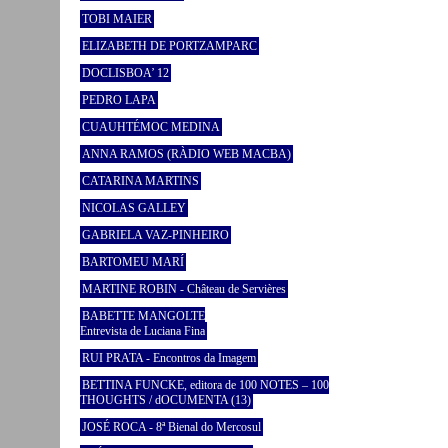
TOBI MAIER
ELIZABETH DE PORTZAMPARC
DOCLISBOA’ 12
PEDRO LAPA
CUAUHTÉMOC MEDINA
ANNA RAMOS (RÀDIO WEB MACBA)
CATARINA MARTINS
NICOLAS GALLEY
GABRIELA VAZ-PINHEIRO
BARTOMEU MARÍ
MARTINE ROBIN - Château de Servières
BABETTE MANGOLTE
Entrevista de Luciana Fina
RUI PRATA - Encontros da Imagem
BETTINA FUNCKE, editora de 100 NOTES – 100
THOUGHTS / dOCUMENTA (13)
JOSÉ ROCA - 8ª Bienal do Mercosul