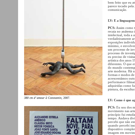
bem feito que eu a
parece tocado pela
comunicação.
LV: E a linguagem
PCS:
Assim como tod
recaia no anátema 
intelectual, toda a 
verdadeiramente art
exposições individ
mínimo, e envolvem
um processo de inv
processo de investig
eu preciso de visit
artística dos anos 
diferentes. O que e
do mundo contempo
arte moderna. Há u
formas e modos de p
acrescentámos outra
performance filmada
adquiridas como fa
pintura, da escultu
380 cm d’ amour à Constantin
, 2007.
LV: Como é que ap
PCS:
Eu sou dos ma
movimento nas artes
princípio fui estud
tempo. Andava divid
percebi que não es
quando percebi iss
dispositivo comple
imagem em moviment