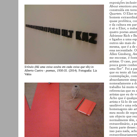
exposições inclusi
About emotions and
construída em torno
Quartets
. O Eliot t
homem extraordinár
quase profética, c
e da cultura em part
é só o Eliot, o trab
quatro poetas ameri
Adrienne Rich e Bo
e ligados a uma es
outros são mais do 
mesma, que é a de r
essa necessidade. 
Allen Ginsberg,
Am
me encostar, é fon
artistas. O caso, p
pouca gente conhece
S/título (Há uma coisa oculta em cada coisa que vês) in
uma flor”. Foi a pa
Alberto Caeiro - poemas, 1930-35.
(2014). Fotografia: Liz
que eu tento ali f
Vahia
contemplação, como 
absurdamente simple
nomeadamente a doi
trabalho há muito 
referencias que eu 
artistas que eu de
Acho que é qualque
artista e fá-lo de 
saudável e uma rela
homenagens são ar
meu modo de repres
um objecto que real
normalmente têm, c
extraordinário, a p
fazem parte desses 
isso para nada, ac
extraordinariament