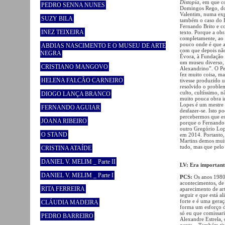
Distopia
, em que c
PEDRO SENNA NUNES
Domingos Rego, do 
Valentim, numa expe
SUZY BILA
também o caso do F
Fernando Brito e c
INEZ TEIXEIRA
texto. Porque a obr
completamente, ao 
pouco onde é que as
ABDIAS NASCIMENTO E O MUSEU DE ARTE
com que depois nã
NEGRA
Évora, à Fundação 
um museu diverso, 
CRISTIANO MANGOVO
Alexandrino”. O Pe
fez muito coisa, ma
HELENA FALCÃO CARNEIRO
tivesse produzido u
resolvido o proble
culto, cultíssimo,
DIOGO LANÇA BRANCO
muito pouca obra in
Lopes é um mestre 
FERNANDO AGUIAR
desfazer-se. Isto p
percebermos que es
JOANA RIBEIRO
porque o Fernando 
outro Gregório Lop
O STAND
em 2014. Portanto, 
Martins demos muit
tudo, mas que pelo
CRISTINA ATAÍDE
DANIEL V. MELIM _ Parte II
LV: Era importante
DANIEL V. MELIM _ Parte I
PCS:
Os anos 1980 
acontecimentos, de 
RITA FERREIRA
aparecimento de art
seguir e que está a
forte e é uma gera
CLÁUDIA MADEIRA
forma um esforço de
só eu que comissari
PEDRO BARREIRO
Alexandre Estrela, 
gente... Também ti