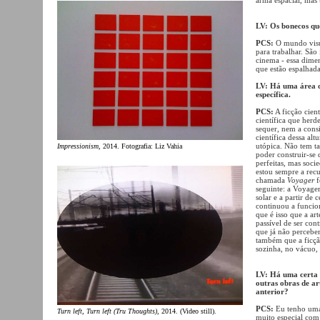
LV: Os bonecos que
PCS:
O mundo visua
para trabalhar. São
cinema - essa dimen
que estão espalhad
LV: Há uma área de
específica.
PCS:
A ficção cient
científica que herd
sequer, nem a cons
científica dessa al
utópica. Não tem ta
Impressionism
, 2014. Fotografia: Liz Vahia
poder construir-se 
perfeitas, mas soci
estou sempre a recu
chamada
Voyager
f
seguinte: a Voyage
solar e a partir de
continuou a funcion
que é isso que a ar
passível de ser con
que já não percebe
também que a ficção
sozinha, no vácuo, 
LV: Há uma certa 
outras obras de ar
anterior?
PCS:
Eu tenho uma 
Turn left, Turn left (Tru Thoughts)
, 2014. (Video still).
muito especial com 