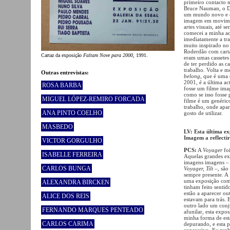
primeiro contacto 
Bruce Nauman, o Da
um mundo novo e c
imagem em moviment
artes visuais, até 
comecei a minha act
imediatamente a tr
muito inspirado no
Roderdão com cartaz
Cartaz da exposição
Faltam Nove para 2000
, 1991.
eram umas cassetes
de ter perdido as c
trabalho. Volta e 
Outras entrevistas:
belong
, que é uma 
2001, é a última ac
ROSA BARBA
fosse um filme ima
como se isso fosse 
MIGUEL LÓPEZ-REMIRO FORCADA
filme é um genéric
trabalho, onde apa
ANA PINTO COELHO
gosto de utilizar.
MASBEDO
LV: Esta última e
Imagem a reflectir
VICTOR GORGULHO
PCS:
A
Voyager
foi
ISABELLE FERREIRA
Aquelas grandes ex
imagens imagens 
CARLOS BUNGA
Voyager, Tilt
–, são 
sempre presente. A
uma exposição com a
ALEXANDRA BIRCKEN
tinham feito senti
estão a aparecer ou
ALICE DOS REIS
estavam para trás.
outro lado um conj
FERNANDO MARQUES PENTEADO
afunilar, esta expo
minha forma de est
CARLOS CARIMA
depurando, e esta 
expressivo. Eu tenh