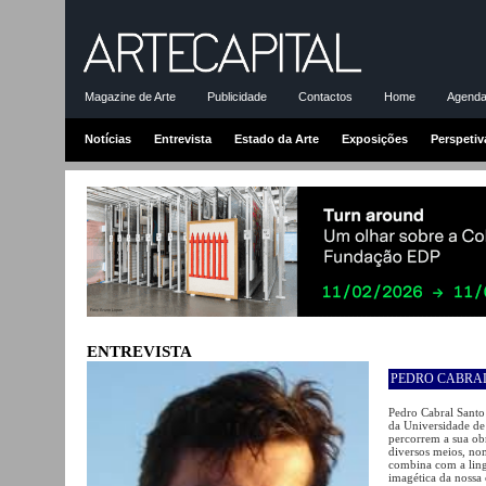
Magazine de Arte
Publicidade
Contactos
Home
Agenda-
Notícias
Entrevista
Estado da Arte
Exposições
Perspetiv
ENTREVISTA
PEDRO CABRA
Pedro Cabral Santo
da Universidade de
percorrem a sua ob
diversos meios, no
combina com a lingu
imagética da nossa 