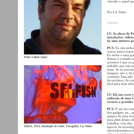
vincado o papel que
Por Liz Vahia
>>>>>>
LV: As obras do Pe
instalações, vídeo
há uma mistura gr
PCS:
Eu não tenho 
outros meios expres
Eu tenho é uma gra
Pedro Cabral Santo
flutuar à vontade e
acontece é que eu p
trabalho que está p
meio. Se eu precis
imagem, isto é, há
contrário.Tem sid
da escultura, do ca
fácil para mim afi
LV: Há um certo e
utilizada de uma 
recurso a grandes 
PCS:
É um dos tema
dos gadgets, etc.,
sempre de uma for
para além desses o
trabalhar com eles.
Selfish
, 2014, Instalação de video. Fotografia: Liz Vahia
aspecto da tecnolog
electrodomésticos 
arma espacial, mas