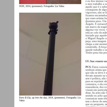
e eu dou imenso va
o meu trabalho a ou
NON
, 2014, (pormenor). Fotografia: Liz Vahia
aquilo que é o subst
conseguem de algum
vigorosos, não se l
ficamos encantados 
que esses artistas f
duzentos anos. Um 
Ângelo. É extraord
um marco da tragéd
alguma vez viveu.
está ao colo da mãe
iniciado por aquel
o Miguel Ângelo co
peça, uma imagem n
chega a este momen
construído. A forç
aquele trabalho e 
Tenho pena das pes
LV: Isso remete-no
PCS:
Estou conscie
nenhum artista que
que não se deve é se
devam assumir na s
arte é política, n
para se exprimir sã
comunica, e ela co
ressonância, dos con
visuais em particul
disse. As artes nã
sentido eu acho que
Ícaro II (Up, up into the sky)
, 2014, (pormenor). Fotografia: Liz
comunicar mais efic
Vahia
tem o dever de es
que eu pergunto, m
estratégias e esque