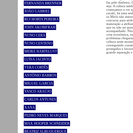
faz pelo dinheiro,
FERNANDA BRENNER
seja. A cultura t
começamos a ver qu
JOÃO GABRIEL
cavalo, há uma sen
os Mirós não intere
RUI HORTA PEREIRA
concurso para atri
maturação a atribu
JOHN AKOMFRAH
que eu não sei que
acompanhado. Nós n
crise económica, e
NUNO CERA
problemas chegaram 
cultura neste mome
NUNO CENTENO
conseguindo constr
protegidos e favor
MEIKE HARTELUST
grande separação e
LUÍSA JACINTO
VERA CORTÊS
ANTÓNIO BARROS
MIGUEL GARCIA
VASCO ARAÚJO
CARLOS ANTUNES
XANA
PEDRO NEVES MARQUES
MAX HOOPER SCHNEIDER
BEATRIZ ALBUQUERQUE