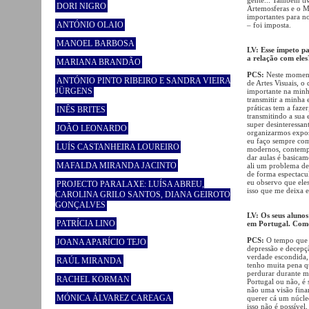
DORI NIGRO
Artemosferas e o M
importantes para no
ANTÓNIO OLAIO
– foi imposta.
MANOEL BARBOSA
LV: Esse ímpeto pa
a relação com eles
MARIANA BRANDÃO
PCS:
Neste momento
ANTÓNIO PINTO RIBEIRO E SANDRA VIEIRA
de Artes Visuais, 
JÜRGENS
importante na minh
transmitir a minha 
práticas tem a faze
INÊS BRITES
transmitindo a sua 
super desinteressan
JOÃO LEONARDO
organizarmos exposi
eu faço sempre com 
LUÍS CASTANHEIRA LOUREIRO
modernos, contempo
dar aulas é basicam
MAFALDA MIRANDA JACINTO
ali um problema de
de forma espectacula
eu observo que eles
PROJECTO PARALAXE: LUÍSA ABREU,
isso que me deixa 
CAROLINA GRILO SANTOS, DIANA GEIROTO
GONÇALVES
LV: Os seus alunos
PATRÍCIA LINO
em Portugal. Como
PCS:
O tempo que e
JOANA APARÍCIO TEJO
depressão e decepç
verdade escondida, 
RAÚL MIRANDA
tenho muita pena qu
perdurar durante m
RACHEL KORMAN
Portugal ou não, é 
não uma visão finan
MÓNICA ÁLVAREZ CAREAGA
querer cá um núcle
isso não é possível