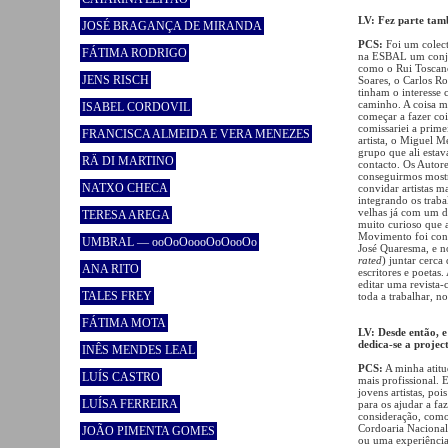
LV: Fez parte ta
JOSÉ BRAGANÇA DE MIRANDA
PCS:
Foi um colect
FÁTIMA RODRIGO
na ESBAL um conjun
como o Rui Toscan
JENS RISCH
Soares, o Carlos R
tinham o interesse
caminho. A coisa ma
ISABEL CORDOVIL
começar a fazer coi
comissariei a prime
FRANCISCA ALMEIDA E VERA MENEZES
artista, o Miguel 
grupo que ali estav
RÄ DI MARTINO
contacto. Os Autor
conseguirmos mostr
NATXO CHECA
convidar artistas m
integrando os traba
velhas já com um d
TERESA AREGA
muito curioso que a
Movimento foi cons
UMBRAL — ooOoOoooOoOooOo
José Quaresma, e n
rated
) juntar cerca 
ANA RITO
escritores e poetas
editar uma revista-
TALES FREY
toda a trabalhar, n
FÁTIMA MOTA
LV: Desde então, e
dedica-se a projec
INÊS MENDES LEAL
PCS:
A minha atitu
LUÍS CASTRO
mais profissional. 
jovens artistas, po
LUÍSA FERREIRA
para os ajudar a fa
consideração, como
Cordoaria Nacional
JOÃO PIMENTA GOMES
ou uma experiência