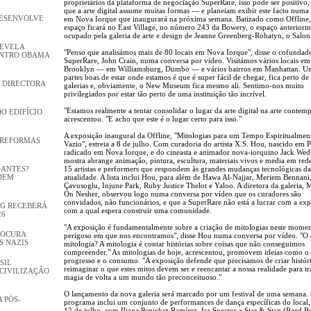
proprietários da plataforma de negociação SuperRare, isso pode ser positivo
que a arte digital assume muitas formas — e planeiam exibir este facto numa 
DESENVOLVE
em Nova Iorque que inaugurará na próxima semana. Batizado como Offline
espaço ficará no East Village, no número 243 da Bowery, o espaço anteriorm
ocupado pela galeria de arte e design de Jeanne Greenberg-Rohatyn, o Salon
REVELA
"Penso que analisámos mais de 80 locais em Nova Iorque", disse o cofundad
ENTRO OBAMA
SuperRare, John Crain, numa conversa por vídeo. Visitámos vários locais em
Brooklyn — em Williamsburg, Dumbo — e vários bairros em Manhattan. U
partes boas de estar onde estamos é que é super fácil de chegar, fica perto de
 DIRECTORA
galerias e, obviamente, o New Museum fica mesmo ali. Sentimo-nos muito
privilegiados por estar tão perto de uma instituição tão incrível.
"Estamos realmente a tentar consolidar o lugar da arte digital na arte contem
DO EDIFÍCIO
acrescentou. "E acho que este é o lugar certo para isso."
A exposição inaugural da Offline, "Mitologias para um Tempo Espiritualmen
 REFORMAS
Vazio", estreia a 8 de julho. Com curadoria do artista X.S. Hou, nascido em 
radicado em Nova Iorque, e do cineasta e animador nova-iorquino Jack Wed
mostra abrange animação, pintura, escultura, materiais vivos e media em red
GANTES?
15 artistas e performers que respondem às grandes mudanças tecnológicas da
DEM
atualidade. A lista inclui Hou, para além de Hawa Al-Najjar, Meriem Bennani,
Çavusoglu, Injune Park, Ruby Justice Thelot e Yaloo. A diretora da galeria, 
On Nesher, observou logo numa conversa por vídeo que os curadores são
convidados, não funcionários, e que a SuperRare não está a lucrar com a exp
GG RECEBERÁ
com a qual espera construir uma comunidade.
26
"A exposição é fundamentalmente sobre a criação de mitologias neste mome
ROCURA
perigoso em que nos encontramos", disse Hou numa conversa por vídeo. "O 
S NAZIS
mitologia? A mitologia é contar histórias sobre coisas que não conseguimos
compreender." As mitologias de hoje, acrescentou, promovem ideias como o
progresso e o consumo. "A exposição defende que precisamos de criar históri
SIL
reimaginar o que estes mitos devem ser e reencantar a nossa realidade para tr
CIVILIZAÇÃO
magia de volta a um mundo tão preconceituoso."
O lançamento da nova galeria será marcado por um festival de uma semana. 
 PÓS-
programa inclui um conjunto de performances de dança específicas do local,
12 de julho, com Iliana Penichet-Ramírez, Isa Spector e Star & Stan (Reed R