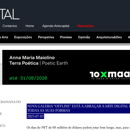
Contactos
Home
Agenda-Artecapital
Newsletter
a Arte
Exposições
Perspetiva
Preview
Opinião
Arquitetura&Des
A
UCRANIANA DO
NOVA GALERIA “OFFLINE” ESTÁ A ABRAÇAR A ARTE DIGITAL
TODAS AS SUAS FORMAS
DE
2025-07-03
ICO
Os dias do NFT de 69 milhões de dólares podem estar bem longe, mas, para 