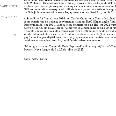
Kate Williams). Uma performance entrelaça movimento e exibição digital pa
a intersecção da energia corporal e da lógica da máquina; a outra retrata um l
S ARTÍSTICOS
NFT como um ritual coreografado. Há ainda um painel com artistas da expo
dia 9 de julho e outro sobre arte e IA, apresentado pela Seed A.I., no dia 10 
O “AVEDON”
A SuperRare foi fundada em 2018 por Charles Crain, John Crain e Jonathan 
como plataforma de trading; converteram-na numa DAO (Organização Aut
Descentralizada) em 2021. Lançou o seu primeiro pop-up IRL em 2022 num
bairro de SoHo, em Nova Iorque. A empresa já vendeu mais de 51.000 obras 
e ostenta um volume total de negócios superior a 328 milhões de dólares. A 
venda individual até à data foi de 7 milhões de dólares para "Right-click and
guy", uma imagem digital do artista xcopy, que é também o artista com maior
de bilheteira até à data, com 65,8 milhões de dólares em vendas.
“Mitologias para um Tempo de Vazio Espiritual" está em exposição na Offlin
Bowery, Nova Iorque, de 8 a 25 de julho de 2025.
Fonte: Artnet News