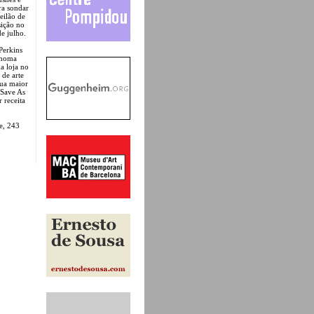
ra sondar
eilão de
sição no
de julho.
Perkins
ónoma
a loja no
de arte
sua maior
 Save As
 receita
e, 243