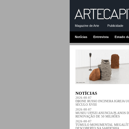
Magazine de Arte
Publicidade
Notícias
Entrevista
Estado d
NOTÍCIAS
2026-08-07
DRONE RUSSO INCINERA IGREJA 
SÉCULO XVIII
2026-08-07
MUSEU UFFIZI ANUNCIA PLANOS 
RENOVAÇÃO DE 50 MILHÕES
2026-08-07
TÚMULO MONUMENTAL MEGALÍT
DESCOBERTO NA SARDENHA