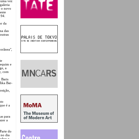
, uma vez
galeria
, o novo
ente
 94.
or da
ma das
 outras
porânea",
te
Pequim e
ge, a
e, com
 Baris
Mika Bar-
osição,
nto
que é a
as para
azer a
Parte do
 no dia
ushes e