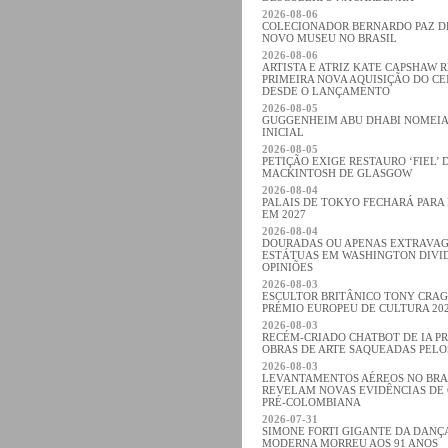
2026-08-06
COLECIONADOR BERNARDO PAZ 
NOVO MUSEU NO BRASIL
2026-08-06
ARTISTA E ATRIZ KATE CAPSHAW 
PRIMEIRA NOVA AQUISIÇÃO DO C
DESDE O LANÇAMENTO
2026-08-05
GUGGENHEIM ABU DHABI NOMEIA
INICIAL
2026-08-05
PETIÇÃO EXIGE RESTAURO ‘FIEL’ 
MACKINTOSH DE GLASGOW
2026-08-04
PALAIS DE TOKYO FECHARÁ PARA
EM 2027
2026-08-04
DOURADAS OU APENAS EXTRAVA
ESTÁTUAS EM WASHINGTON DIVI
OPINIÕES
2026-08-03
ESCULTOR BRITÂNICO TONY CRA
PRÉMIO EUROPEU DE CULTURA 20
2026-08-03
RECÉM-CRIADO CHATBOT DE IA P
OBRAS DE ARTE SAQUEADAS PELO
2026-08-03
LEVANTAMENTOS AÉREOS NO BRA
REVELAM NOVAS EVIDÊNCIAS DE 
PRÉ-COLOMBIANA
2026-07-31
SIMONE FORTI GIGANTE DA DANÇA
MODERNA MORREU AOS 91 ANOS