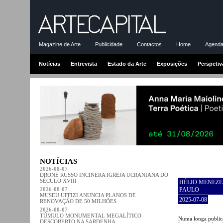
Magazine de Arte
Publicidade
Contactos
Home
Agenda-
Notícias
Entrevista
Estado da Arte
Exposições
Perspetiv
NOTÍCIAS
2026-08-07
DRONE RUSSO INCINERA IGREJA UCRANIANA DO
SÉCULO XVIII
HÉLIO MENEZE
2026-08-07
PAULO
MUSEU UFFIZI ANUNCIA PLANOS DE
2025-07-08
RENOVAÇÃO DE 50 MILHÕES
2026-08-07
TÚMULO MONUMENTAL MEGALÍTICO
Numa longa publica
DESCOBERTO NA SARDENHA