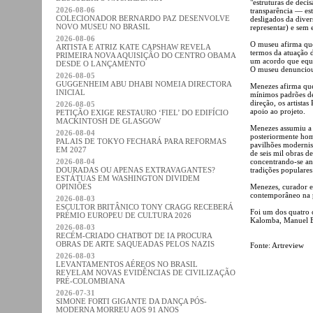
"estruturas de deci
2026-08-06
transparência — es
COLECIONADOR BERNARDO PAZ DESENVOLVE
desligados da diver
NOVO MUSEU NO BRASIL
representar) e sem
2026-08-06
O museu afirma que
ARTISTA E ATRIZ KATE CAPSHAW REVELA
termos da atuação d
PRIMEIRA NOVA AQUISIÇÃO DO CENTRO OBAMA
um acordo que equil
DESDE O LANÇAMENTO
O museu denunciou a
2026-08-05
GUGGENHEIM ABU DHABI NOMEIA DIRECTORA
Menezes afirma que
INICIAL
mínimos padrões de
direção, os artista
2026-08-05
apoio ao projeto.
PETIÇÃO EXIGE RESTAURO ‘FIEL’ DO EDIFÍCIO
MACKINTOSH DE GLASGOW
Menezes assumiu a 
2026-08-04
posteriormente hom
PALAIS DE TOKYO FECHARÁ PARA REFORMAS
pavilhões modernis
EM 2027
de seis mil obras d
2026-08-04
concentrando-se ant
DOURADAS OU APENAS EXTRAVAGANTES?
tradições populares 
ESTÁTUAS EM WASHINGTON DIVIDEM
OPINIÕES
Menezes, curador e
contemporâneo na 
2026-08-03
ESCULTOR BRITÂNICO TONY CRAGG RECEBERÁ
Foi um dos quatro 
PRÉMIO EUROPEU DE CULTURA 2026
Kalomba, Manuel Bo
2026-08-03
RECÉM-CRIADO CHATBOT DE IA PROCURA
OBRAS DE ARTE SAQUEADAS PELOS NAZIS
Fonte: Artreview
2026-08-03
LEVANTAMENTOS AÉREOS NO BRASIL
REVELAM NOVAS EVIDÊNCIAS DE CIVILIZAÇÃO
PRÉ-COLOMBIANA
2026-07-31
SIMONE FORTI GIGANTE DA DANÇA PÓS-
MODERNA MORREU AOS 91 ANOS