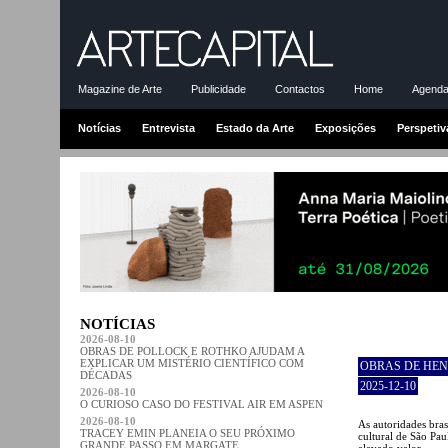
Magazine de Arte
Publicidade
Contactos
Home
Agenda-
Notícias
Entrevista
Estado da Arte
Exposições
Perspetiv
NOTÍCIAS
2026-08-10
OBRAS DE POLLOCK E ROTHKO AJUDAM A
EXPLICAR UM MISTÉRIO CIENTÍFICO COM
OBRAS DE HEN
DÉCADAS
2025-12-10
2026-08-10
O CURIOSO CASO DO FESTIVAL AIR EM ASPEN
2026-08-10
As autoridades bras
TRACEY EMIN PLANEIA O SEU PRÓXIMO
cultural de São Pa
GRANDE PASSO EM MARGATE
elevado valor.