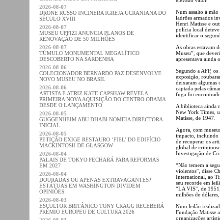
2026-08-07
Num assalto à mão 
DRONE RUSSO INCINERA IGREJA UCRANIANA DO
ladrões armados in
SÉCULO XVIII
Henri Matisse e out
2026-08-07
polícia local detev
MUSEU UFFIZI ANUNCIA PLANOS DE
identificar o segun
RENOVAÇÃO DE 50 MILHÕES
2026-08-07
As obras estavam d
TÚMULO MONUMENTAL MEGALÍTICO
Museu”, que deveri
DESCOBERTO NA SARDENHA
apresentava ainda
2026-08-06
Segundo a AFP, os 
COLECIONADOR BERNARDO PAZ DESENVOLVE
exposição, roubara
NOVO MUSEU NO BRASIL
deixaram algumas o
2026-08-06
captada pelas câma
ARTISTA E ATRIZ KATE CAPSHAW REVELA
fuga foi encontrad
PRIMEIRA NOVA AQUISIÇÃO DO CENTRO OBAMA
DESDE O LANÇAMENTO
A biblioteca ainda
New York Times, um
2026-08-05
Matisse, de 1947.
GUGGENHEIM ABU DHABI NOMEIA DIRECTORA
INICIAL
Agora, com museus 
2026-08-05
impacto, incluindo
PETIÇÃO EXIGE RESTAURO ‘FIEL’ DO EDIFÍCIO
de recuperar os art
MACKINTOSH DE GLASGOW
global de criminoso
Investigação de Cri
2026-08-04
PALAIS DE TOKYO FECHARÁ PARA REFORMAS
“Não temem a segura
EM 2027
violentos”, disse 
2026-08-04
International, ao T
DOURADAS OU APENAS EXTRAVAGANTES?
seu recorde em lei
ESTÁTUAS EM WASHINGTON DIVIDEM
“LA VIS”, de 1951,
OPINIÕES
milhões de dólares,
2026-08-03
ESCULTOR BRITÂNICO TONY CRAGG RECEBERÁ
Num leilão realiza
PRÉMIO EUROPEU DE CULTURA 2026
Fundação Matisse ar
organizações artíst
2026-08-03