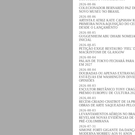
2026-08-06
COLECIONADOR BERNARDO PAZ 
NOVO MUSEU NO BRASIL
2026-08-06
ARTISTA E ATRIZ KATE CAPSHAW 
PRIMEIRA NOVA AQUISIÇÃO DO C
DESDE O LANÇAMENTO
2026-08-05
GUGGENHEIM ABU DHABI NOMEIA
INICIAL
2026-08-05
PETIÇÃO EXIGE RESTAURO ‘FIEL’ 
MACKINTOSH DE GLASGOW
2026-08-04
PALAIS DE TOKYO FECHARÁ PARA
EM 2027
2026-08-04
DOURADAS OU APENAS EXTRAVA
ESTÁTUAS EM WASHINGTON DIVI
OPINIÕES
2026-08-03
ESCULTOR BRITÂNICO TONY CRA
PRÉMIO EUROPEU DE CULTURA 20
2026-08-03
RECÉM-CRIADO CHATBOT DE IA P
OBRAS DE ARTE SAQUEADAS PELO
2026-08-03
LEVANTAMENTOS AÉREOS NO BRA
REVELAM NOVAS EVIDÊNCIAS DE 
PRÉ-COLOMBIANA
2026-07-31
SIMONE FORTI GIGANTE DA DANÇA
MODERNA MORREU AOS 91 ANOS