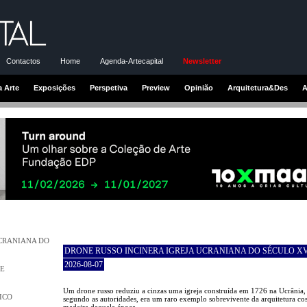
Contactos
Home
Agenda-Artecapital
Newsletter
a Arte
Exposições
Perspetiva
Preview
Opinião
Arquitetura&Des
A
UCRANIANA DO
DRONE RUSSO INCINERA IGREJA UCRANIANA DO SÉCULO XV
2026-08-07
DE
Um drone russo reduziu a cinzas uma igreja construída em 1726 na Ucrânia,
ICO
segundo as autoridades, era um raro exemplo sobrevivente da arquitetura co
madeira daquela época.