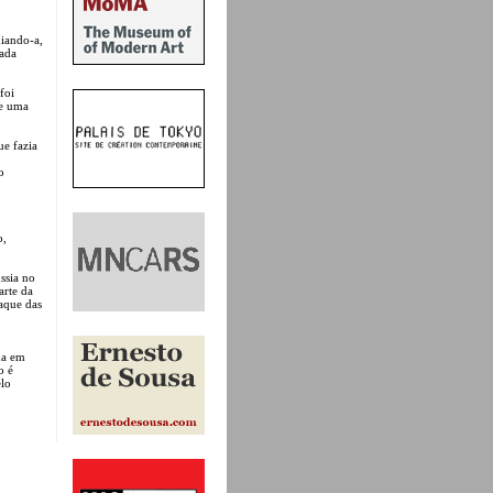
diando-a,
nada
foi
de uma
ue fazia
o
o,
ssia no
arte da
taque das
da em
o é
lo