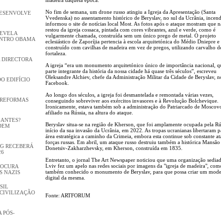
No fim de semana, um drone russo atingiu a Igreja da Apresentação (Santa
DESENVOLVE
Vvedenska) no assentamento histórico de Beryslav, no sul da Ucrânia, incen
informou o site de notícias local Most. As fotos após o ataque mostram que 
restou da igreja cossaca, pintada com cores vibrantes, azul e verde, como é
REVELA
vulgarmente chamada, construída sem um único prego de metal. O projeto
ENTRO OBAMA
eclesiástico de Zaporíjia pertencia à escola arquitetónica do Médio Dniepre e 
construído com cavilhas de madeira em vez de pregos, utilizando carvalho 
fortaleza.
 DIRECTORA
A igreja “era um monumento arquitetónico único de importância nacional, q
parte integrante da história da nossa cidade há quase três séculos”, escreveu
Oleksandre Alchiev, chefe da Administração Militar da Cidade de Beryslav, n
DO EDIFÍCIO
Facebook.
Ao longo dos séculos, a igreja foi desmantelada e remontada várias vezes,
 REFORMAS
conseguindo sobreviver aos exércitos invasores e à Revolução Bolchevique.
Ironicamente, estava também sob a administração do Patriarcado de Moscov
afiliado na Rússia, na altura do ataque.
GANTES?
Beryslav situa-se na região de Kherson, que foi amplamente ocupada pela Rú
DEM
início da sua invasão da Ucrânia, em 2022. As tropas ucranianas libertaram p
área estratégica a caminho da Crimeia, embora esta continue sob constante a
forças russas. Em abril, um ataque russo destruiu também a histórica Mansão
GG RECEBERÁ
Donetsiv-Zakharzhevsky, em Kherson, construída em 1835.
26
Entretanto, o jornal The Art Newspaper noticiou que uma organização sedia
Lviv fez um apelo nas redes sociais por imagens da "igreja de madeira", com
ROCURA
também conhecido o monumento de Beryslav, para que possa criar um mode
S NAZIS
digital da mesma.
SIL
CIVILIZAÇÃO
Fonte: ARTFORUM
 PÓS-