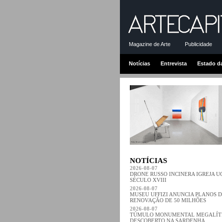
Magazine de Arte
Publicidade
Notícias
Entrevista
Estado d
NOTÍCIAS
2026-08-07
DRONE RUSSO INCINERA IGREJA 
SÉCULO XVIII
2026-08-07
MUSEU UFFIZI ANUNCIA PLANOS 
RENOVAÇÃO DE 50 MILHÕES
2026-08-07
TÚMULO MONUMENTAL MEGALÍT
DESCOBERTO NA SARDENHA