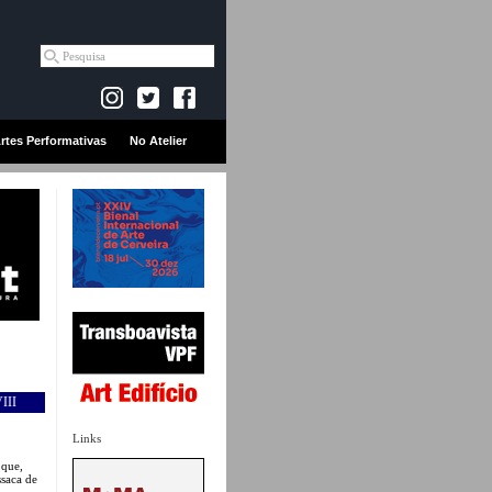
rtes Performativas
No Atelier
III
Links
 que,
ssaca de