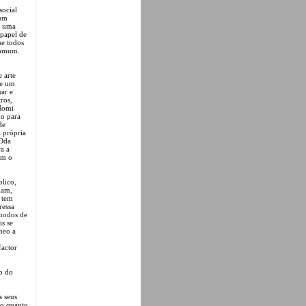
social
 um
e uma
 papel de
ue todos
comum.
e arte
 e um
uar e
ros,
 Homi
no para
de
a própria
 Oda
ra a
om o
blico,
iam,
, tem
ressa
 modos de
is se
neo a
factor
to do
s seus
co quanto