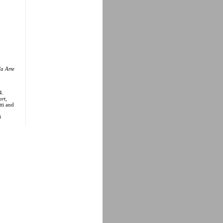
a Arte
4.
rt,
ti and
i