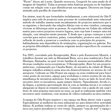
“Picnic” durou até à noite. Quando escureceu, Gongrich fez uma sessão de s
imagens de Istambul. Todas as pessoas tinha histórias pessoais ou de familiare
contar em relação com o que identificavam nas imagens. Decorreu um longo
animado pela partilha de experiências.
Em síntese, mais do que formulados isoladamente, a arte relacional do Oda P
implica uma rede de projectos num processo de continuidade inter-relacional
método de trabalho assenta neste encadeamento de projectos anteriores que 
os seguintes, e derivando das relações diárias com os seus vizinhos, comung
viverem as diferenças entre as pessoas. As experiências em Galata são utiliz
matriz para outros projectos noutros lugares, mas cuja base é sempre uma mi
situação, com situações muito pessoais. E desde que o grupo começou a rece
convites para outros contextos, países, comunidades, promove uma cuidados
reflexão de modo a preservar a coerência com os princípios do projecto,
habitualmente sem dependência de instituições, organizações ou galerias. Por
as próprias dificuldades económicas originam modos específicos de construir
os projectos.
Em 2003, convidado pelo
Kunstprojekte_Riem
e pelo Kunstverein Munich, 
trabalhou durante um mês na Messestadt Riem, nova área residencial a Este 
Munique, Alemanha, na qual vivem famílias de sessenta nacionalidades difer
diversas condições socio-económicas. O
Kunstprojekte_Riem
foi um projecto
ambicioso, comissariado por Claudia Butter, de iniciativa da cidade de Muni
integrar trabalhos artísticos nessa área em desenvolvimento no terreno do ve
aeroporto. Cederam ao Oda Projesi um espaço na zona residencial para func
como ponto de encontro, espaço para workshops e outros eventos de um dia,
semelhança de iniciativas anteriores. Este espaço ficava ao lado do local ofici
encontro entre os moradores, quase sempre deserto. Naturalmente, devido à 
da língua, a primeira aproximação deu-se com as famílias turcas e os contact
alargaram-se depois às restantes pessoas. Contaram com a ajuda de um casal 
dono de uma pequena mercearia na zona, na qual se realizaram também vári
encontros entre residentes, com mostras de vídeos realizados na área residenc
A equipa do Oda Projesi manteve o seu espaço em Riem aberto vinte e quatro
Especialmente as mulheres da zona utilizaram-no para desenvolver actividad
diárias. Aí podiam realizar-se cortes de cabelo, jantares ou apresentações de c
turca aos outros moradores (e vice-versa). Enquanto “casa de arte” o espaço 