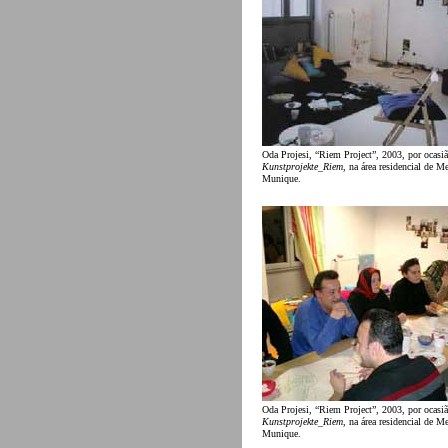
Oda Projesi, “Riem Project”, 2003, por ocasiã
Kunstprojekte_Riem
, na área residencial de M
Munique.
Oda Projesi, “Riem Project”, 2003, por ocasiã
Kunstprojekte_Riem
, na área residencial de M
Munique.