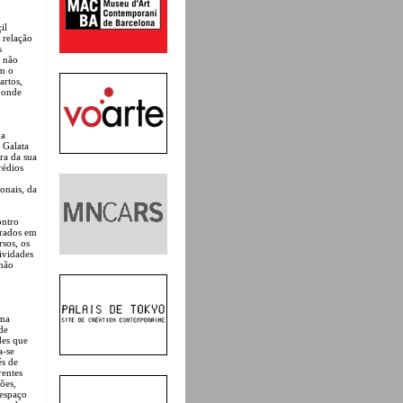
il
 relação
s
a não
am o
artos,
 onde
da
 Galata
ra da sua
rédios
onais, da
ontro
erados em
rsos, os
tividades
 não
uma
de
des que
a-se
és de
rentes
ões,
 espaço