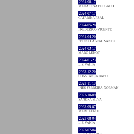
2024-08-17
MADALENA FOLGADO
2024-07-17
CATARINA REAL
2024-05-28
FREDERICO VICENTE
2024-04-20
PEDRO CABRAL SANTO
2024-03-17
MARC LENOT
2024-01-23
LIZ VAHIA
2023-12-20
CONSTANÇA BABO
2023-11-13
INÊS FERREIRA-NORMAN
2023-10-09
SANDRA SILVA
2023-09-07
MARC LENOT
2023-08-04
LIZ VAHIA
2023-07-04