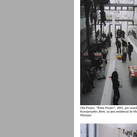
Oda Projesi, “Riem Project”, 2003, por ocasiã
Kunstprojekte_Riem
, na área residencial de M
Munique.