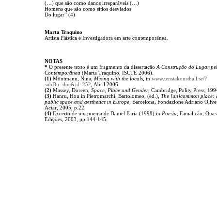
(…) que são como danos irreparáveis (…)
Homens que são como sítios desviados
Do lugar” (4)
Marta Traquino
Artista Plástica e Investigadora em arte contemporânea.
NOTAS
*
O presente texto é um fragmento da dissertação
A Construção do Lugar pel
Contemporânea
(Marta Traquino, ISCTE 2006).
(1)
Möntmann, Nina,
Mixing with the locals
, in
www.tenstakonsthall.se/?
subDir=doc&id=252
, Abril 2006.
(2)
Massey, Doreen,
Space, Place and Gender
, Cambridge, Polity Press, 199
(3)
Hanru, Hou in Pietromarchi, Bartolomeo, (ed.),
The [un]common place: a
public space and aesthetics in Europe
, Barcelona, Fondazione Adriano Olivet
Actar, 2005, p.22.
(4)
Excerto de um poema de Daniel Faria (1998) in
Poesia
, Famalicão, Quas
Edições, 2003, pp.144-145.