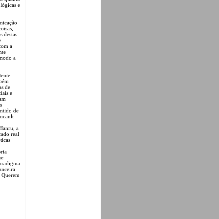
ológicas e
unicação
oisas,
s destas
e
 com a
nte
e modo a
tente
mbém
as de
iais e
zam
s
entido de
ucault
 Hanru, a
cado real
ticas
pria
ue
 paradigma
anceira
a. Querem