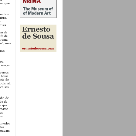
 em que
um dos
irro.
)
tista
bum de
vés de
ra uma
te”, uma
suas
zou
rianças
versos
 fosse
eio de
ois, ali
 coisas
unho de
ade de
ou que
rnasse
as
os
interior
das
estavam