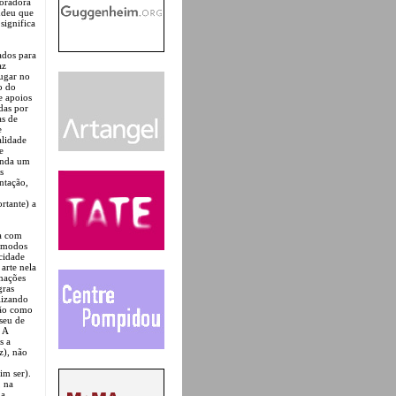
moradora
ondeu que
significa
ados para
az
lugar no
o do
e apoios
idas por
as de
e
alidade
e
inda um
s
ntação,
rtante) a
ta com
e modos
cidade
arte nela
rmações
gras
lizando
são como
seu de
 A
s a
z), não
im ser).
, na
 a