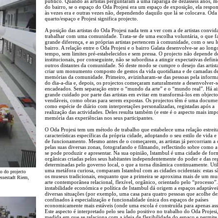
público. Quando as artistas perguntaram a uma rapariga de dezasseis anos, 
do bairro, se o espaço do Oda Projesi era um espaço de exposição, ela resp
às vezes era e outras vezes não, dependendo daquilo que lá se colocava. Oda 
quarto/espaço e Projesi significa projecto.
A posição das artistas do Oda Projesi nada tem a ver com a de artistas convid
trabalhar com uma comunidade. Trata-se de uma escolha voluntária, o que f
grande diferença, e as próprias artistas pertencem à comunidade, com o seu 
bairro. A relação entre o Oda Projesi e o bairro Galata desenvolve-se ao long
tempo, sem limites pré-estabelecidos e sem pressa. O projecto não depende d
institucionais, por conseguinte, não se subordina a atingir expectativas defin
outros distantes da comunidade. Só deste modo se cumpre o desejo das artist
criar um monumento composto de gestos da vida quotidiana e de camadas d
memórias da comunidade. Primeiro, avizinharam-se das pessoas pela inform
do dia-a-dia e, depois, os projectos começaram naturalmente a desenvolver-s
encadeados. Sem separação entre o “mundo da arte” e o “mundo real”. Há a
grande cuidado por parte das artistas em evitar em transformá-los em objecto
vendáveis, como obras para serem expostas. Os projectos têm é uma docume
como espécie de diário com interpretações personalizadas, registadas após a
realização das actividades. Deles resulta também (e este é o aspecto mais impo
memória das experiências nos seus participantes.
O Oda Projesi tem um método de trabalho que estabelece uma relação estrei
características específicas da própria cidade, adoptando o seu estilo de vida 
de funcionamento. Mesmo antes de o começarem, as artistas já percorriam a 
pelas suas diversas zonas, fotografando e filmando, reflectindo sobre como a 
se pode produzir e apresentar. Na sua opinião, Istambul é uma cidade de fo
orgânicas criadas pelos seus habitantes independentemente do poder e das re
determinadas pelo governo local, o que a torna dinâmica continuamente. Uti
uma metáfora curiosa, comparam Istambul com as cidades ocidentais: estas 
o do projecto
os museus tradicionais, enquanto que a primeira se aproxima mais de um mu
essestadt Riem,
arte contemporânea relacional, flexível, orgânico, orientado pelo “processo”.
instabilidade económica e política de Istambul dá origem a espaços adaptávei
diversas situações (por exemplo, uma casa para quatro pessoas que acolhe de
confinados à especialização e funcionalidade única dos espaços de países
economicamente mais estáveis (onde uma escola é construída para apenas ass
Este aspecto é interpretado pelo seu lado positivo no trabalho do Oda Projesi
medida em que se relaciona com a ideia de flexibilidade do espaço e permite