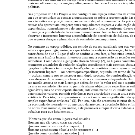
mais se cultivarem aproximações, ultrapassando barreiras físicas, sociais, ide
políticas.
Nas propostas do Oda Projesi a arte configura um espaço autónomo de com
em que se convidam as pessoas a questionarem-se sobre a representação das c
em alternativa à exposição mais passiva incutida pelos mass-media. As prática
artistas não apresentam imagens; antes enquadramentos para a viabilização d
experiências, nomeadamente a do encontro face-a-face, o confronto directo
diferença, a pluralidade de faces num mesmo bairro. Não se trata de merame
observar e interpretar. Interessa a possibilidade de ocorrência de diálogo, d
que se possa abraçar a pluralidade da sociedade contemporânea.
No contexto do espaço público, em sentido de espaço partilhado por esta ver
artística que previligia, assim, as capacidades de audição e interacção, há ta
consciência de que o Lugar já não se confina a uma área, a fronteiras limitad
apenas uma história interna. Intersecta uma ampla constelação de relações soc
simbólicas. Como define a geógrafa Doreen Massey (2), os lugares concreti
momentos articulados de redes de relações específicas e mais extensas. As sua
ligações implicam a imbrincação local/global, e os artistas quando ajem no s
(re)construir lugares — ou heterotopias específicas, segundo um termo de Fo
— acabam sempre por se inscrever num duplo processo de translocalização e
relocalização. Aí, e como proclama o crítico e comissário independente Hou
sua missão associa-se mais à crença e defesa de que “o valor real ou o signifi
da arte na sociedade não está no permitir alguns objectos ou experiências esté
agradáveis, mas no criar espiritualmente, intelectualmente ou culturalmente
determinados valores; permitir referências para a sociedade avaliar a sua pró
existência. Para isto, o compromisso artístico é muito mais significativo do q
simples experiências artísticas.” (3). Por isso, não são artistas no interior do
da economia de mercado — do mercado da arte com a circulação física e fin
de obras. Essa missão é, em síntese, a de promover e requalificar a cidadani
trabalhar para que haja menos…
“Homens que são como lugares mal situados
Homens que são como casas saqueadas
Que são como sítios fora dos mapas (…)
Homens agitados sem bússola onde repousem (…)
Que são como caminhos barricados (…)