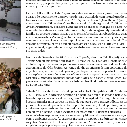
consciência, por parte das pessoas, do seu poder transformador do ambiente
vivem, privado ou público.
Entre 2000 e 2002, o Oda Projesi convidou vários artistas a passar um dia n
quartos do apartamento desenvolvendo uma actividade com moradores do ba
Das várias realizadas no âmbito de “A Day in the Room” (Um Dia no Quarto
destacamos três. “Slide Show”, realizado no dia 30 de Agosto de 2000 pela ar
Aydan Murtezaoglu, consistiu numa mostra de slides às crianças do bairro. O
conjunto de slides era constituído por dois tipos de imagens: algumas do ál
família da artista e outras tiradas por si e transformadas em obras de arte atra
intervenções subtis. As imagens funcionavam como um ponto de partida pa
conversa com as crianças sobre o que leva um trabalho a ser considerado “ar
vez que a fronteira entre os trabalhos da artista e a sua vida diária era quase
o do projecto
imperceptível, sugerindo às crianças estabelecerem relações também com as 
essestadt Riem,
próprias vidas.
No dia 9 de Setembro de 2000, a artista Özge Açikkol (do Oda Projesi) reali
“Bring Something From Your House” (Traz Algo da Tua Casa). Pedia-se às c
do bairro que trouxessem algo das suas casas para o quarto central, vazio, do
apartamento do Oda Projesi. Ao longo do dia as crianças foram colocando di
objectos no quarto através da janela (que dá para o pátio do prédio), como se
uma espécie de armazém. Com os vários objectos organizaram um quarto, ch
carpetes, almofadas, pequenas mesas com flores de plástico e brinquedos. Dep
passaram o resto do dia, a comer e a brincar. No final, cada um levou as suas
de novo para casa.
“Picnic” foi a actividade realizada pelo artista Erik Gongrich no dia 10 de J
2001. Desta vez, o projecto acontecia no pátio do prédio, inspirado pela cid
Istambul que é, aos olhos do artista, uma “cidade-picnic”. Gongrich constat
bastava estender uma carpete no chão da rua para que o espaço público se to
privado. O chão do pátio foi coberto por diversas carpetes de plástico, como 
usadas no espaço urbano de Istambul para diversos efeitos, e convidaram-se 
habitantes do bairro. Todos levaram alguma comida. Também pelas suas
características arquitectónicas, de repente o pátio transformava-se em espaço 
o do projecto
com o ambiente criado. As crianças tiravam os sapatos para brincar em cima 
essestadt Riem,
carpetes. Pessoas de fora também participaram. Na sua maior parte, as mães 
no pátio, os pais participavam pelas janelas das casas.