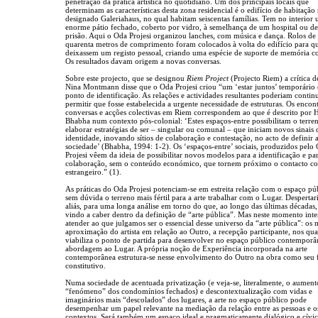
penetração da prática artística no quotidiano. Um dos principais locais que
determinam as características desta zona residencial é o edifício de habitação 
designado Galeriahaus, no qual habitam seiscentas famílias. Tem no interior
enorme pátio fechado, coberto por vidro, à semelhança de um hospital ou d
prisão. Aqui o Oda Projesi organizou lanches, com música e dança. Rolos de
quarenta metros de comprimento foram colocados à volta do edifício para q
deixassem um registo pessoal, criando uma espécie de suporte de memória 
Os resultados davam origem a novas conversas.
Sobre este projecto, que se designou
Riem Project
(Projecto Riem) a crítica d
Nina Montmann disse que o Oda Projesi criou “um ‘estar juntos’ temporário
ponto de identificação. As relações e actividades resultantes poderiam contin
permitir que fosse estabelecida a urgente necessidade de estruturas. Os encont
conversas e acções colectivas em Riem correspondem ao que é descrito por
Bhabha num contexto pós-colonial: ‘Estes espaços-entre possibilitam o terre
elaborar estratégias de ser – singular ou comunal – que iniciam novos sinais 
identidade, inovando sítios de colaboração e contestação, no acto de definir 
sociedade’ (Bhabha, 1994: 1-2). Os ‘espaços-entre’ sociais, produzidos pelo
Projesi vêem da ideia de possibilitar novos modelos para a identificação e pa
colaboração, sem o conteúdo económico, que tornem próximo o contacto c
estrangeiro.” (1).
As práticas do Oda Projesi potenciam-se em estreita relação com o espaço pú
sem dúvida o terreno mais fértil para a arte trabalhar com o Lugar. Despertar
aliás, para uma longa análise em torno do que, ao longo das últimas décadas
vindo a caber dentro da definição de “arte pública”. Mas neste momento inte
atender ao que julgamos ser o essencial desse universo da “arte pública”: os
aproximação do artista em relação ao Outro, a recepção participante, nos qua
viabiliza o ponto de partida para desenvolver no espaço público contemporâ
abordagem ao Lugar. A própria noção de Experiência incorporada na arte
contemporânea estrutura-se nesse envolvimento do Outro na obra como seu 
constitutivo.
Numa sociedade de acentuada privatização (e veja-se, literalmente, o aumen
“fenómeno” dos condomínios fechados) e descontextualização com vidas e
imaginários mais “descolados” dos lugares, a arte no espaço público pode
desempenhar um papel relevante na mediação da relação entre as pessoas e o
contextos. Será também um espaço ideal e pragmaticamente dialógico e cívi