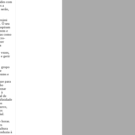
lides com
s a
 serão,
rojesi
. O seu
inspiram
arem e
adas como
cro-
ber
a
 vezes,
 e gerir
o grupo
de
entes e
que para
lho
ionar
 à
al de
afinidade
os
turco,
os
ial.
 horas.
es
ultura
induzia à