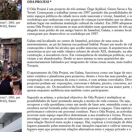
ODA PROJESI *
O Oda Projesi é um projecto de três artistas: Özge Açikkol, Günes Savas e Seç
Yersel. Começaram a trabalhar juntas em 1997 partindo das possibilidades de
entre espaços públicos da cidade turca onde nasceram e vivem, Istambul, e o
workshops que realizavam com grupos de crianças (actividades que na altur
icnic”, 2001, por
tinham lugar em nenhuma instituição cultural da cidade). Em 2000 adoptar
0-02), Bairro
nome Oda Projesi e iniciaram as suas actividades num apartamento de três qu
alugado num prédio de um antigo bairro de Istambul, Galata, o mesmo local
começaram por desenvolver os workshops em 1997.
Galata está localizado no centro de Istambul, próximo de uma zona de
entretenimento, ao pé da famosa rua pedonal Istiklal. Possui um modo de vi
cosmopolita e desde há séculos que acolhe minorias sociais. A arquitectura de
caracteriza-se por um estilo clássico urbano de século XIX, destinado, na altu
construção, a moradores ricos. Em consequência de mudanças políticas, os p
viriam a ser abandonados. Desde os anos setenta os seus quarteirões são
maioritariamente habitados por imigrantes de várias zonas rurais, mais tradici
Turquia.
O apartamento do Oda Projesi, em Galata, funcionou como um lugar de enc
entre vizinhos e plataforma para projectos, dentro e fora das suas paredes, g
cooperação com as pessoas da zona e outras, e com artistas convidados. Dive
projectos podiam ser: exposições, conversas e debates, picnics, concertos, ac
com crianças, etc. Os moradores do bairro envolviam-se na sua maior parte,
apenas enquanto audiência mas também como participantes.
Segundo as artistas, o principal objectivo do Oda Projesi é multiplicar as
icnic”, 2001, por
possibilidades de fazer prestando atenção a modos de vida comuns. Ou seja,
0-02), Bairro
recuperar a vida quotidiana como um modo de fazer arte, entendida como 
escultura social formada pelas relações entre pessoas e espaços. Uma espécie 
performance colectiva em processo contínuo. Para o Oda Projesi, as activida
ocorrem num espaço específico determinam a sua existência e forma. Procur
investigar como as pessoas se relacionam com os espaços e os utilizam, atrav
uma relação flexível entre acção e espaço. Daí, explorar a (re)criação de dife
lugares passando pelas maneiras de usar situações espaciais e cultivar interacç
lugares esses que promovem relações alternativas entre o espaço privado e o