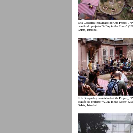
Erik Gongrich (convidado do Oda Projesi), “P
ocasião do projecto “A Day in the Room” (200
Galata, Istambul.
Erik Gongrich (convidado do Oda Projesi), “P
ocasião do projecto “A Day in the Room” (200
Galata, Istambul.