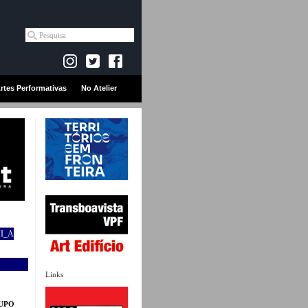
rtes Performativas
No Atelier
I_A
Links
RUPO