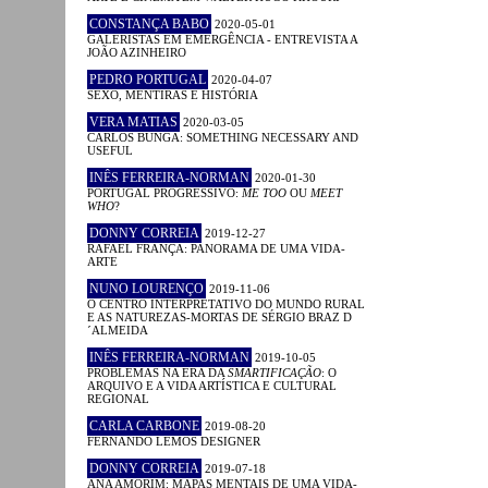
CONSTANÇA BABO
2020-05-01
GALERISTAS EM EMERGÊNCIA - ENTREVISTA A
JOÃO AZINHEIRO
PEDRO PORTUGAL
2020-04-07
SEXO, MENTIRAS E HISTÓRIA
VERA MATIAS
2020-03-05
CARLOS BUNGA: SOMETHING NECESSARY AND
USEFUL
INÊS FERREIRA-NORMAN
2020-01-30
PORTUGAL PROGRESSIVO:
ME TOO
OU
MEET
WHO
?
DONNY CORREIA
2019-12-27
RAFAEL FRANÇA: PANORAMA DE UMA VIDA-
ARTE
NUNO LOURENÇO
2019-11-06
O CENTRO INTERPRETATIVO DO MUNDO RURAL
E AS NATUREZAS-MORTAS DE SÉRGIO BRAZ D
´ALMEIDA
INÊS FERREIRA-NORMAN
2019-10-05
PROBLEMAS NA ERA DA
SMARTIFICAÇÃO
: O
ARQUIVO E A VIDA ARTÍSTICA E CULTURAL
REGIONAL
CARLA CARBONE
2019-08-20
FERNANDO LEMOS DESIGNER
DONNY CORREIA
2019-07-18
ANA AMORIM: MAPAS MENTAIS DE UMA VIDA-