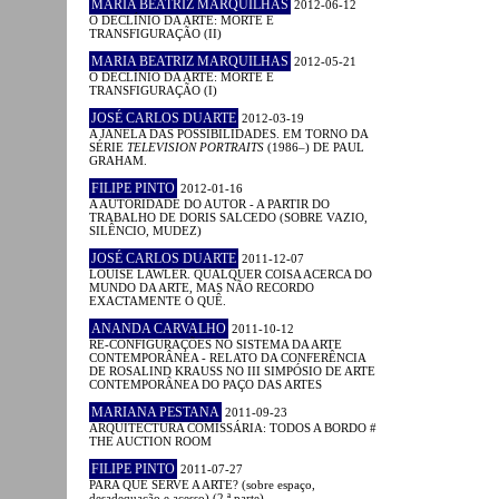
MARIA BEATRIZ MARQUILHAS
2012-06-12
O DECLÍNIO DA ARTE: MORTE E
TRANSFIGURAÇÃO (II)
MARIA BEATRIZ MARQUILHAS
2012-05-21
O DECLÍNIO DA ARTE: MORTE E
TRANSFIGURAÇÃO (I)
JOSÉ CARLOS DUARTE
2012-03-19
A JANELA DAS POSSIBILIDADES. EM TORNO DA
SÉRIE
TELEVISION PORTRAITS
(1986–) DE PAUL
GRAHAM.
FILIPE PINTO
2012-01-16
A AUTORIDADE DO AUTOR - A PARTIR DO
TRABALHO DE DORIS SALCEDO (SOBRE VAZIO,
SILÊNCIO, MUDEZ)
JOSÉ CARLOS DUARTE
2011-12-07
LOUISE LAWLER. QUALQUER COISA ACERCA DO
MUNDO DA ARTE, MAS NÃO RECORDO
EXACTAMENTE O QUÊ.
ANANDA CARVALHO
2011-10-12
RE-CONFIGURAÇÕES NO SISTEMA DA ARTE
CONTEMPORÂNEA - RELATO DA CONFERÊNCIA
DE ROSALIND KRAUSS NO III SIMPÓSIO DE ARTE
CONTEMPORÂNEA DO PAÇO DAS ARTES
MARIANA PESTANA
2011-09-23
ARQUITECTURA COMISSÁRIA: TODOS A BORDO #
THE AUCTION ROOM
FILIPE PINTO
2011-07-27
PARA QUE SERVE A ARTE? (sobre espaço,
desadequação e acesso) (2.ª parte)