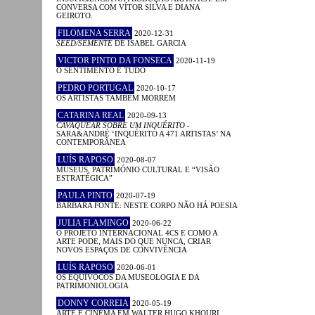
CONVERSA COM VÍTOR SILVA E DIANA
GEIROTO.
FILOMENA SERRA
2020-12-31
SEED/SEMENTE
DE ISABEL GARCIA
VICTOR PINTO DA FONSECA
2020-11-19
O SENTIMENTO É TUDO
PEDRO PORTUGAL
2020-10-17
OS ARTISTAS TAMBÉM MORREM
CATARINA REAL
2020-09-13
CAVAQUEAR SOBRE UM INQUÉRITO
-
SARA&ANDRÉ ‘INQUÉRITO A 471 ARTISTAS’ NA
CONTEMPORÂNEA
LUÍS RAPOSO
2020-08-07
MUSEUS, PATRIMÓNIO CULTURAL E “VISÃO
ESTRATÉGICA”
PAULA PINTO
2020-07-19
BÁRBARA FONTE: NESTE CORPO NÃO HÁ POESIA
JULIA FLAMINGO
2020-06-22
O PROJETO INTERNACIONAL 4CS E COMO A
ARTE PODE, MAIS DO QUE NUNCA, CRIAR
NOVOS ESPAÇOS DE CONVIVÊNCIA
LUÍS RAPOSO
2020-06-01
OS EQUÍVOCOS DA MUSEOLOGIA E DA
PATRIMONIOLOGIA
DONNY CORREIA
2020-05-19
ARTE E CINEMA EM WALTER HUGO KHOURI