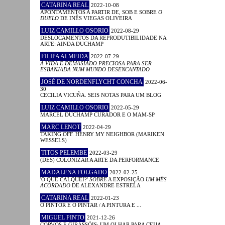
CATARINA REAL
2022-10-08
APONTAMENTOS A PARTIR DE, SOB E SOBRE
O
DUELO
DE INÊS VIEGAS OLIVEIRA
LUIZ CAMILLO OSORIO
2022-08-29
DESLOCAMENTOS DA REPRODUTIBILIDADE NA
ARTE: AINDA DUCHAMP
FILIPA ALMEIDA
2022-07-29
A VIDA É DEMASIADO PRECIOSA PARA SER
ESBANJADA NUM MUNDO DESENCANTADO
JOSÉ DE NORDENFLYCHT CONCHA
2022-06-
30
CECILIA VICUÑA. SEIS NOTAS PARA UM BLOG
LUIZ CAMILLO OSORIO
2022-05-29
MARCEL DUCHAMP CURADOR E O MAM-SP
MARC LENOT
2022-04-29
TAKING OFF. HENRY MY NEIGHBOR (MARIKEN
WESSELS)
TITOS PELEMBE
2022-03-29
(DES) COLONIZAR A ARTE DA PERFORMANCE
MADALENA FOLGADO
2022-02-25
'O QUE CALQUEI?'
SOBRE
A EXPOSIÇÃO
UM MÊS
ACORDADO
DE ALEXANDRE ESTRELA
CATARINA REAL
2022-01-23
O PINTOR E O PINTAR / A PINTURA E ...
MIGUEL PINTO
2021-12-26
CORVOS E GIRASSÓIS: UM OLHAR PARA CEIJA