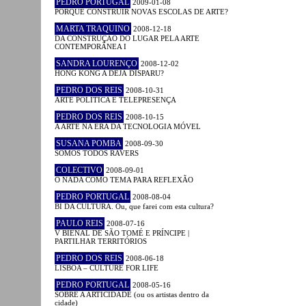
PEDRO PORTUGAL
2009-01-08
PORQUÊ CONSTRUIR NOVAS ESCOLAS DE ARTE?
MARTA TRAQUINO
2008-12-18
DA CONSTRUÇÃO DO LUGAR PELA ARTE
CONTEMPORÂNEA I
SANDRA LOURENÇO
2008-12-02
HONG KONG A DÉJÀ DISPARU?
PEDRO DOS REIS
2008-10-31
ARTE POLÍTICA E TELEPRESENÇA
PEDRO DOS REIS
2008-10-15
A ARTE NA ERA DA TECNOLOGIA MÓVEL
SUSANA POMBA
2008-09-30
SOMOS TODOS RAVERS
COLECTIVO
2008-09-01
O NADA COMO TEMA PARA REFLEXÃO
PEDRO PORTUGAL
2008-08-04
BI DA CULTURA. Ou, que farei com esta cultura?
PAULO REIS
2008-07-16
V BIENAL DE SÃO TOMÉ E PRÍNCIPE |
PARTILHAR TERRITÓRIOS
PEDRO DOS REIS
2008-06-18
LISBOA – CULTURE FOR LIFE
PEDRO PORTUGAL
2008-05-16
SOBRE A ARTICIDADE (ou os artistas dentro da
cidade)