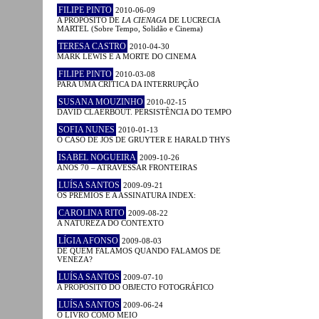
FILIPE PINTO
2010-06-09
A PROPÓSITO DE
LA CIENAGA
DE LUCRECIA
MARTEL (Sobre Tempo, Solidão e Cinema)
TERESA CASTRO
2010-04-30
MARK LEWIS E A MORTE DO CINEMA
FILIPE PINTO
2010-03-08
PARA UMA CRÍTICA DA INTERRUPÇÃO
SUSANA MOUZINHO
2010-02-15
DAVID CLAERBOUT. PERSISTÊNCIA DO TEMPO
SOFIA NUNES
2010-01-13
O CASO DE JOS DE GRUYTER E HARALD THYS
ISABEL NOGUEIRA
2009-10-26
ANOS 70 – ATRAVESSAR FRONTEIRAS
LUÍSA SANTOS
2009-09-21
OS PRÉMIOS E A ASSINATURA INDEX:
CAROLINA RITO
2009-08-22
A NATUREZA DO CONTEXTO
LÍGIA AFONSO
2009-08-03
DE QUEM FALAMOS QUANDO FALAMOS DE
VENEZA?
LUÍSA SANTOS
2009-07-10
A PROPÓSITO DO OBJECTO FOTOGRÁFICO
LUÍSA SANTOS
2009-06-24
O LIVRO COMO MEIO