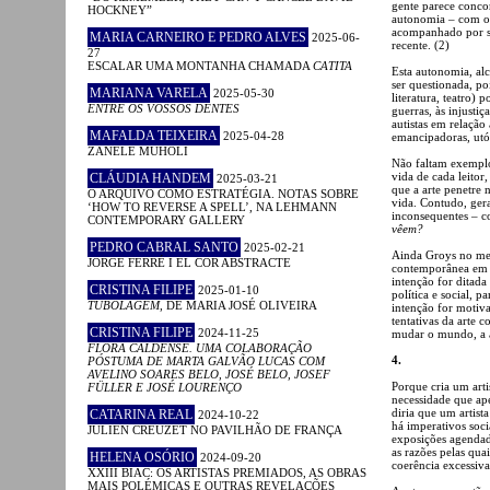
gente parece concor
HOCKNEY”
autonomia – com ou
acompanhado por se
MARIA CARNEIRO E PEDRO ALVES
2025-06-
recente. (2)
27
ESCALAR UMA MONTANHA CHAMADA
CATITA
Esta autonomia, al
ser questionada, po
MARIANA VARELA
2025-05-30
literatura, teatro) 
ENTRE OS VOSSOS DENTES
guerras, às injusti
autistas em relaçã
MAFALDA TEIXEIRA
2025-04-28
emancipadoras, utóp
ZANELE MUHOLI
Não faltam exemplos
vida de cada leitor
CLÁUDIA HANDEM
2025-03-21
que a arte penetre 
O ARQUIVO COMO ESTRATÉGIA. NOTAS SOBRE
vida. Contudo, gera
‘HOW TO REVERSE A SPELL’, NA LEHMANN
inconsequentes – c
CONTEMPORARY GALLERY
vêem?
PEDRO CABRAL SANTO
2025-02-21
Ainda Groys no mes
JORGE FERRÉ I EL COR ABSTRACTE
contemporânea em tr
intenção for ditad
CRISTINA FILIPE
2025-01-10
política e social, 
TUBOLAGEM
, DE MARIA JOSÉ OLIVEIRA
intenção for motiva
tentativas da arte 
CRISTINA FILIPE
2024-11-25
mudar o mundo, a a
FLORA CALDENSE. UMA COLABORAÇÃO
4.
PÓSTUMA DE MARTA GALVÃO LUCAS COM
AVELINO SOARES BELO, JOSÉ BELO, JOSEF
Porque cria um art
FÜLLER E JOSÉ LOURENÇO
necessidade que ap
diria que um artist
CATARINA REAL
2024-10-22
há imperativos soci
JULIEN CREUZET NO PAVILHÃO DE FRANÇA
exposições agendada
as razões pelas qua
HELENA OSÓRIO
2024-09-20
coerência excessiva
XXIII BIAC: OS ARTISTAS PREMIADOS, AS OBRAS
MAIS POLÉMICAS E OUTRAS REVELAÇÕES