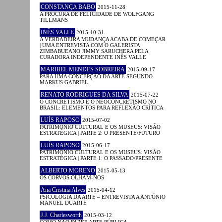
CONSTANÇA BABO
2015-11-28
A PROCURA DE FELICIDADE DE WOLFGANG
TILLMANS
INÊS VALLE
2015-10-31
A VERDADEIRA MUDANÇA ACABA DE COMEÇAR
| UMA ENTREVISTA COM O GALERISTA
ZIMBABUEANO JIMMY SARUCHERA PELA
CURADORA INDEPENDENTE INÊS VALLE
MARIBEL MENDES SOBREIRA
2015-09-17
PARA UMA CONCEPÇÃO DA ARTE SEGUNDO
MARKUS GABRIEL
RENATO RODRIGUES DA SILVA
2015-07-22
O CONCRETISMO E O NEOCONCRETISMO NO
BRASIL: ELEMENTOS PARA REFLEXÃO CRÍTICA
LUÍS RAPOSO
2015-07-02
PATRIMÓNIO CULTURAL E OS MUSEUS: VISÃO
ESTRATÉGICA | PARTE 2: O PRESENTE/FUTURO
LUÍS RAPOSO
2015-06-17
PATRIMÓNIO CULTURAL E OS MUSEUS: VISÃO
ESTRATÉGICA | PARTE 1: O PASSADO/PRESENTE
ALBERTO MORENO
2015-05-13
OS CORVOS OLHAM-NOS
Ana Cristina Alves
2015-04-12
PSICOLOGIA DA ARTE – ENTREVISTA A ANTÓNIO
MANUEL DUARTE
J.J. Charlesworth
2015-03-12
COMO NÃO FAZER ARTE PÚBLICA