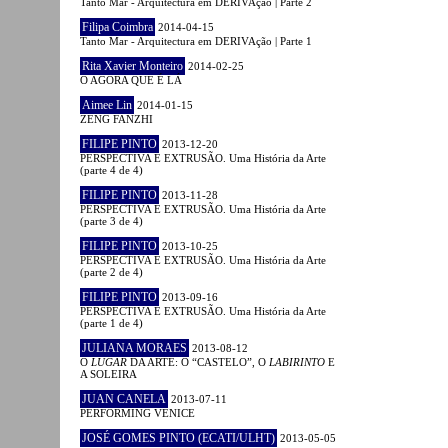
Tanto Mar - Arquitectura em DERIVAção | Parte 2
Filipa Coimbra
2014-04-15
Tanto Mar - Arquitectura em DERIVAção | Parte 1
Rita Xavier Monteiro
2014-02-25
O AGORA QUE É LÁ
Aimee Lin
2014-01-15
ZENG FANZHI
FILIPE PINTO
2013-12-20
PERSPECTIVA E EXTRUSÃO. Uma História da Arte
(parte 4 de 4)
FILIPE PINTO
2013-11-28
PERSPECTIVA E EXTRUSÃO. Uma História da Arte
(parte 3 de 4)
FILIPE PINTO
2013-10-25
PERSPECTIVA E EXTRUSÃO. Uma História da Arte
(parte 2 de 4)
FILIPE PINTO
2013-09-16
PERSPECTIVA E EXTRUSÃO. Uma História da Arte
(parte 1 de 4)
JULIANA MORAES
2013-08-12
O
LUGAR
DA ARTE: O “CASTELO”, O
LABIRINTO
E
A SOLEIRA
JUAN CANELA
2013-07-11
PERFORMING VENICE
JOSÉ GOMES PINTO (ECATI/ULHT)
2013-05-05