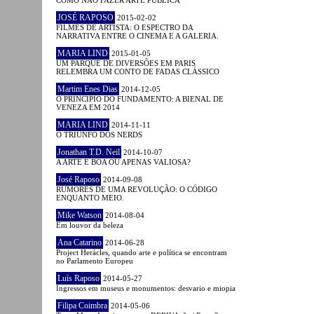
JOSÉ RAPOSO
2015-02-02
FILMES DE ARTISTA: O ESPECTRO DA
NARRATIVA ENTRE O CINEMA E A GALERIA.
MARIA LIND
2015-01-05
UM PARQUE DE DIVERSÕES EM PARIS
RELEMBRA UM CONTO DE FADAS CLÁSSICO
Martim Enes Dias
2014-12-05
O PRINCÍPIO DO FUNDAMENTO: A BIENAL DE
VENEZA EM 2014
MARIA LIND
2014-11-11
O TRIUNFO DOS NERDS
Jonathan T.D. Neil
2014-10-07
A ARTE É BOA OU APENAS VALIOSA?
José Raposo
2014-09-08
RUMORES DE UMA REVOLUÇÃO: O CÓDIGO
ENQUANTO MEIO.
Mike Watson
2014-08-04
Em louvor da beleza
Ana Catarino
2014-06-28
Project Herácles, quando arte e política se encontram
no Parlamento Europeu
Luís Raposo
2014-05-27
Ingressos em museus e monumentos: desvario e miopia
Filipa Coimbra
2014-05-06