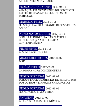
ARTE E INTERACTIVIDADE
PEDRO CABRAL SANTO
2013-04-11
A IMAGEM EM MOVIMENTO NO CONTEXTO
ESPECÍFICO DAS ARTES PLÁSTICAS EM
PORTUGAL
MARCELO FELIX
2013-01-08
O ESPAÇO E A ORLA. 50 ANOS DE ‘OS VERDES
ANOS’
NUNO MATOS DUARTE
2012-12-11
SOBRE A PERTINÊNCIA DAS PRÁTICAS
CONCEPTUAIS NA FOTOGRAFIA
CONTEMPORÂNEA
FILIPE PINTO
2012-11-05
ASSEMBLAGE TROCKEL
MIGUEL RODRIGUES
2012-10-07
BIRD
JOSÉ BÁRTOLO
2012-09-21
CHEGOU A HORA DOS DESIGNERS
PEDRO PORTUGAL
2012-09-07
PORQUE É QUE OS ARTISTAS DIZEM MAL UNS
DOS OUTROS + L’AFFAIRE VASCONCELOS
PEDRO PORTUGAL
2012-08-06
NO PRINCÍPIO ERA A VERBA
ANA SENA
2012-07-09
AS ARTES E A CRISE ECONÓMICA