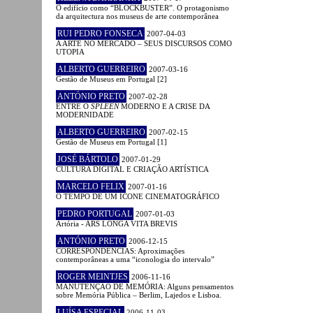
O edifício como “BLOCKBUSTER”. O protagonismo
da arquitectura nos museus de arte contemporânea
RUI PEDRO FONSECA
2007-04-03
A ARTE NO MERCADO – SEUS DISCURSOS COMO
UTOPIA
ALBERTO GUERREIRO
2007-03-16
Gestão de Museus em Portugal [2]
ANTÓNIO PRETO
2007-02-28
ENTRE O
SPLEEN
MODERNO E A CRISE DA
MODERNIDADE
ALBERTO GUERREIRO
2007-02-15
Gestão de Museus em Portugal [1]
JOSÉ BÁRTOLO
2007-01-29
CULTURA DIGITAL E CRIAÇÃO ARTÍSTICA
MARCELO FELIX
2007-01-16
O TEMPO DE UM ÍCONE CINEMATOGRÁFICO
PEDRO PORTUGAL
2007-01-03
Artória - ARS LONGA VITA BREVIS
ANTÓNIO PRETO
2006-12-15
CORRESPONDÊNCIAS: Aproximações
contemporâneas a uma “iconologia do intervalo”
ROGER MEINTJES
2006-11-16
MANUTENÇÃO DE MEMÓRIA: Alguns pensamentos
sobre Memória Pública – Berlim, Lajedos e Lisboa.
LUÍSA ESPECIAL
2006-11-03