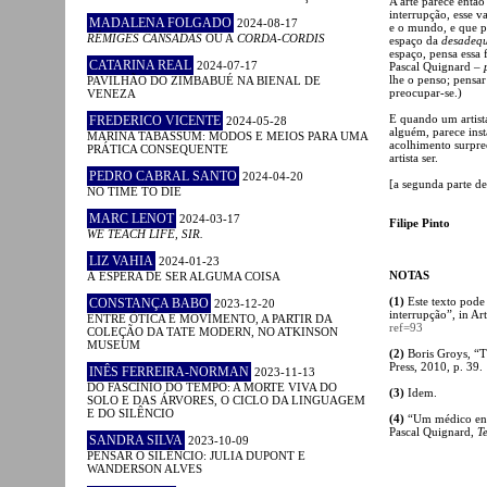
A arte parece então
interrupção, esse va
MADALENA FOLGADO
2024-08-17
e o mundo, e que po
RÉMIGES CANSADAS
OU A
CORDA-CORDIS
espaço da
desadeq
espaço, pensa essa 
CATARINA REAL
2024-07-17
Pascal Quignard –
lhe o penso; pensar
PAVILHÃO DO ZIMBABUÉ NA BIENAL DE
preocupar-se.)
VENEZA
E quando um artista
FREDERICO VICENTE
2024-05-28
alguém, parece inst
MARINA TABASSUM: MODOS E MEIOS PARA UMA
acolhimento surpree
PRÁTICA CONSEQUENTE
artista ser.
PEDRO CABRAL SANTO
2024-04-20
[a segunda parte de
NO TIME TO DIE
MARC LENOT
2024-03-17
Filipe Pinto
WE TEACH LIFE, SIR.
LIZ VAHIA
2024-01-23
NOTAS
À ESPERA DE SER ALGUMA COISA
(1)
Este texto pode
CONSTANÇA BABO
2023-12-20
interrupção”, in Ar
ENTRE ÓTICA E MOVIMENTO, A PARTIR DA
ref=93
COLEÇÃO DA TATE MODERN, NO ATKINSON
MUSEUM
(2)
Boris Groys, “T
Press, 2010, p. 39.
INÊS FERREIRA-NORMAN
2023-11-13
DO FASCÍNIO DO TEMPO: A MORTE VIVA DO
(3)
Idem.
SOLO E DAS ÁRVORES, O CICLO DA LINGUAGEM
E DO SILÊNCIO
(4)
“Um médico enro
Pascal Quignard,
T
SANDRA SILVA
2023-10-09
PENSAR O SILÊNCIO: JULIA DUPONT E
WANDERSON ALVES