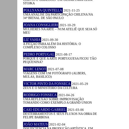
STOJKA
POLLYANA QUINTELLA
2021-11-25
UMA ANÁLISE DA PARTICIPAÇÃO CHILENA NA
34ª BIENAL DE SÃO PAULO
JOANA CONSIGLIERI
2021-10-29
MULHERES NA ARTE – NUM ATELIÊ QUE SEJA SÓ
MEU
LIZ VAHIA
2021-09-30
A FICÇÃO PARA ALÉM DA HISTÓRIA: O
COMPLEXO COLOSSO
PEDRO PORTUGAL
2021-08-17
PORQUE É QUE A ARTE PORTUGUESA FICOU TÃO
PEQUENINA?
MARC LENOT
2021-07-08
VIAGENS COM UM FOTÓGRAFO (ALBERS,
MULAS, BASILICO)
VICTOR PINTO DA FONSECA
2021-05-29
ZEUS E O MINISTÉRIO DA CULTURA
RODRIGO FONSECA
2021-04-26
UMA REFLEXÃO SOBRE IMPROVISAÇÃO
TOMANDO COMO EXEMPLO A GRAND UNION
CAIO EDUARDO GABRIEL
2021-03-06
DESTERRAMENTOS E SEUS FLUXOS NA OBRA DE
FELIPE BARBOSA
JOÃO MATEUS
2021-02-04
INSUFICIÊNCIA NA PRODUÇÃO ARTÍSTICA. EM