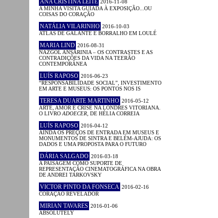
ANA CRISTINA LEITE
2016-11-08
A MINHA VISITA GUIADA À EXPOSIÇÃO...OU
COISAS DO CORAÇÃO
NATÁLIA VILARINHO
2016-10-03
ATLAS DE GALANTE E BORRALHO EM LOULÉ
MARIA LIND
2016-08-31
NAZGOL ANSARINIA – OS CONTRASTES E AS
CONTRADIÇÕES DA VIDA NA TEERÃO
CONTEMPORÂNEA
LUÍS RAPOSO
2016-06-23
“RESPONSABILIDADE SOCIAL”, INVESTIMENTO
EM ARTE E MUSEUS: OS PONTOS NOS IS
TERESA DUARTE MARTINHO
2016-05-12
ARTE, AMOR E CRISE NA LONDRES VITORIANA.
O LIVRO
ADOECER
, DE HÉLIA CORREIA
LUÍS RAPOSO
2016-04-12
AINDA OS PREÇOS DE ENTRADA EM MUSEUS E
MONUMENTOS DE SINTRA E BELÉM-AJUDA: OS
DADOS E UMA PROPOSTA PARA O FUTURO
DÁRIA SALGADO
2016-03-18
A PAISAGEM COMO SUPORTE DE
REPRESENTAÇÃO CINEMATOGRÁFICA NA OBRA
DE ANDREI TARKOVSKY
VICTOR PINTO DA FONSECA
2016-02-16
CORAÇÃO REVELADOR
MIRIAN TAVARES
2016-01-06
ABSOLUTELY