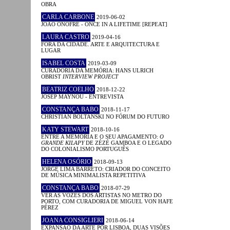
OBRA
CARLA CARBONE
2019-06-02
JOÃO ONOFRE - ONCE IN A LIFETIME [REPEAT]
LAURA CASTRO
2019-04-16
FORA DA CIDADE. ARTE E ARQUITECTURA E
LUGAR
ISABEL COSTA
2019-03-09
CURADORIA DA MEMÓRIA: HANS ULRICH
OBRIST
INTERVIEW PROJECT
BEATRIZ COELHO
2018-12-22
JOSEP MAYNOU - ENTREVISTA
CONSTANÇA BABO
2018-11-17
CHRISTIAN BOLTANSKI NO FÓRUM DO FUTURO
KATY STEWART
2018-10-16
ENTRE A MEMÓRIA E O SEU APAGAMENTO:
O
GRANDE KILAPY
DE ZÉZÉ GAMBOA E O LEGADO
DO COLONIALISMO PORTUGUÊS
HELENA OSÓRIO
2018-09-13
JORGE LIMA BARRETO: CRIADOR DO CONCEITO
DE MÚSICA MINIMALISTA REPETITIVA
CONSTANÇA BABO
2018-07-29
VER AS VOZES DOS ARTISTAS NO METRO DO
PORTO, COM CURADORIA DE MIGUEL VON HAFE
PÉREZ
JOANA CONSIGLIERI
2018-06-14
EXPANSÃO DA ARTE POR LISBOA, DUAS VISÕES