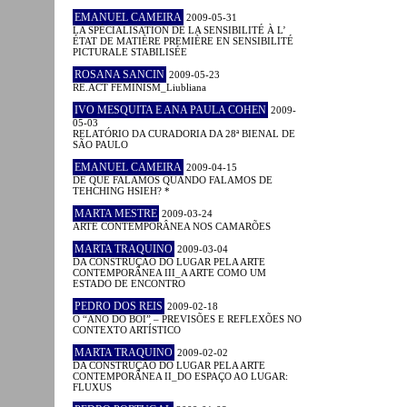
EMANUEL CAMEIRA
2009-05-31
LA SPÉCIALISATION DE LA SENSIBILITÉ À L’
ÉTAT DE MATIÈRE PREMIÈRE EN SENSIBILITÉ
PICTURALE STABILISÉE
ROSANA SANCIN
2009-05-23
RE.ACT FEMINISM_Liubliana
IVO MESQUITA E ANA PAULA COHEN
2009-
05-03
RELATÓRIO DA CURADORIA DA 28ª BIENAL DE
SÃO PAULO
EMANUEL CAMEIRA
2009-04-15
DE QUE FALAMOS QUANDO FALAMOS DE
TEHCHING HSIEH? *
MARTA MESTRE
2009-03-24
ARTE CONTEMPORÂNEA NOS CAMARÕES
MARTA TRAQUINO
2009-03-04
DA CONSTRUÇÃO DO LUGAR PELA ARTE
CONTEMPORÂNEA III_A ARTE COMO UM
ESTADO DE ENCONTRO
PEDRO DOS REIS
2009-02-18
O “ANO DO BOI” – PREVISÕES E REFLEXÕES NO
CONTEXTO ARTÍSTICO
MARTA TRAQUINO
2009-02-02
DA CONSTRUÇÃO DO LUGAR PELA ARTE
CONTEMPORÂNEA II_DO ESPAÇO AO LUGAR:
FLUXUS