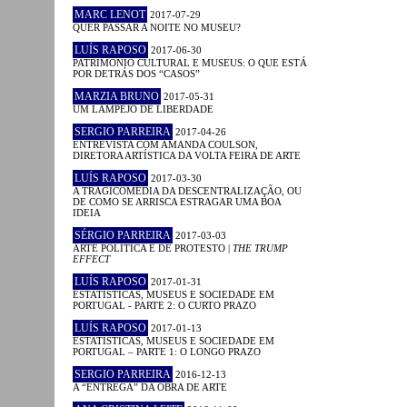
MARC LENOT
2017-07-29
QUER PASSAR A NOITE NO MUSEU?
LUÍS RAPOSO
2017-06-30
PATRIMÓNIO CULTURAL E MUSEUS: O QUE ESTÁ
POR DETRÁS DOS “CASOS”
MARZIA BRUNO
2017-05-31
UM LAMPEJO DE LIBERDADE
SERGIO PARREIRA
2017-04-26
ENTREVISTA COM AMANDA COULSON,
DIRETORA ARTÍSTICA DA VOLTA FEIRA DE ARTE
LUÍS RAPOSO
2017-03-30
A TRAGICOMÉDIA DA DESCENTRALIZAÇÃO, OU
DE COMO SE ARRISCA ESTRAGAR UMA BOA
IDEIA
SÉRGIO PARREIRA
2017-03-03
ARTE POLÍTICA E DE PROTESTO |
THE TRUMP
EFFECT
LUÍS RAPOSO
2017-01-31
ESTATÍSTICAS, MUSEUS E SOCIEDADE EM
PORTUGAL - PARTE 2: O CURTO PRAZO
LUÍS RAPOSO
2017-01-13
ESTATÍSTICAS, MUSEUS E SOCIEDADE EM
PORTUGAL – PARTE 1: O LONGO PRAZO
SERGIO PARREIRA
2016-12-13
A “ENTREGA” DA OBRA DE ARTE