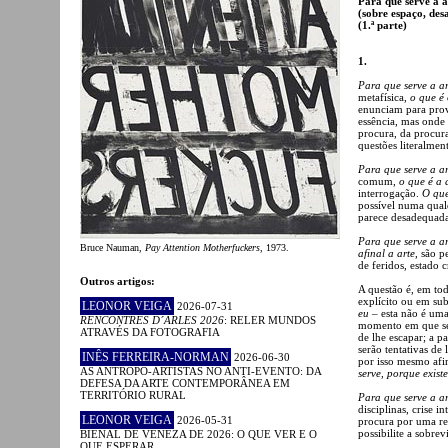
Para que serve a a
(sobre espaço, des
(1.ª parte)
1.
Para que serve a ar
metafísica,
o que é 
enunciam para pro
essência, mas onde 
procura, da procura
questões literalmen
Para que serve a ar
comum,
o que é a 
interrogação.
O que
possível numa qualq
parece desadequada
Para que serve a ar
Bruce Nauman,
Pay Attention Motherfuckers
, 1973.
afinal a arte
, são p
de feridos, estado c
Outros artigos:
A questão é, em tod
explícito ou em su
LEONOR VEIGA
2026-07-31
eu
– esta não é uma 
RENCONTRES D´ARLES 2026
: RELER MUNDOS
momento em que se 
ATRAVÉS DA FOTOGRAFIA
de lhe escapar; a pa
serão tentativas de 
INÊS FERREIRA-NORMAN
2026-06-30
por isso mesmo afin
AS ANTROPO-ARTISTAS NO ANTI-EVENTO: DA
serve, porque exist
DEFESA DA ARTE CONTEMPORÂNEA EM
TERRITÓRIO RURAL
Para que serve a ar
disciplinas, crise 
LEONOR VEIGA
2026-05-31
procura por uma res
possibilite a sobre
BIENAL DE VENEZA DE 2026: O QUE VER E O
QUE ESPERAR