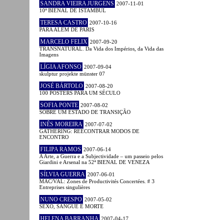
SANDRA VIEIRA JURGENS
2007-11-01
10ª BIENAL DE ISTAMBUL
TERESA CASTRO
2007-10-16
PARA ALÉM DE PARIS
MARCELO FELIX
2007-09-20
TRANSNATURAL. Da Vida dos Impérios, da Vida das
Imagens
LÍGIA AFONSO
2007-09-04
skulptur projekte münster 07
JOSÉ BÁRTOLO
2007-08-20
100 POSTERS PARA UM SÉCULO
SOFIA PONTE
2007-08-02
SOBRE UM ESTADO DE TRANSIÇÃO
INÊS MOREIRA
2007-07-02
GATHERING: REECONTRAR MODOS DE
ENCONTRO
FILIPA RAMOS
2007-06-14
A Arte, a Guerra e a Subjectividade – um passeio pelos
Giardini e Arsenal na 52ª BIENAL DE VENEZA
SÍLVIA GUERRA
2007-06-01
MAC/VAL: Zones de Productivités Concertées. # 3
Entreprises singulières
NUNO CRESPO
2007-05-02
SEXO, SANGUE E MORTE
HELENA BARRANHA
2007-04-17