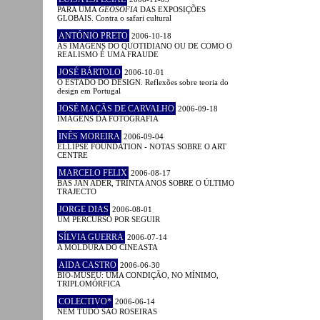
PARA UMA
GEOSOFIA
DAS EXPOSIÇÕES
GLOBAIS. Contra o safari cultural
ANTÓNIO PRETO
2006-10-18
AS IMAGENS DO QUOTIDIANO OU DE COMO O
REALISMO É UMA FRAUDE
JOSÉ BÁRTOLO
2006-10-01
O ESTADO DO DESIGN. Reflexões sobre teoria do
design em Portugal
JOSÉ MAÇÃS DE CARVALHO
2006-09-18
IMAGENS DA FOTOGRAFIA
INÊS MOREIRA
2006-09-04
ELLIPSE FOUNDATION - NOTAS SOBRE O ART
CENTRE
MARCELO FELIX
2006-08-17
BAS JAN ADER, TRINTA ANOS SOBRE O ÚLTIMO
TRAJECTO
JORGE DIAS
2006-08-01
UM PERCURSO POR SEGUIR
SÍLVIA GUERRA
2006-07-14
A MOLDURA DO CINEASTA
AIDA CASTRO
2006-06-30
BIO-MUSEU: UMA CONDIÇÃO, NO MÍNIMO,
TRIPLOMÓRFICA
COLECTIVO*
2006-06-14
NEM TUDO SÃO ROSEIRAS