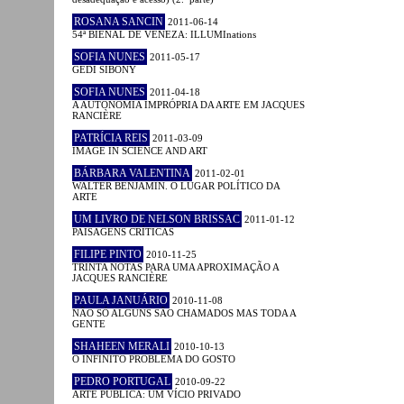
ROSANA SANCIN
2011-06-14
54ª BIENAL DE VENEZA: ILLUMInations
SOFIA NUNES
2011-05-17
GEDI SIBONY
SOFIA NUNES
2011-04-18
A AUTONOMIA IMPRÓPRIA DA ARTE EM JACQUES
RANCIÈRE
PATRÍCIA REIS
2011-03-09
IMAGE IN SCIENCE AND ART
BÁRBARA VALENTINA
2011-02-01
WALTER BENJAMIN. O LUGAR POLÍTICO DA
ARTE
UM LIVRO DE NELSON BRISSAC
2011-01-12
PAISAGENS CRÍTICAS
FILIPE PINTO
2010-11-25
TRINTA NOTAS PARA UMA APROXIMAÇÃO A
JACQUES RANCIÈRE
PAULA JANUÁRIO
2010-11-08
NÃO SÓ ALGUNS SÃO CHAMADOS MAS TODA A
GENTE
SHAHEEN MERALI
2010-10-13
O INFINITO PROBLEMA DO GOSTO
PEDRO PORTUGAL
2010-09-22
ARTE PÚBLICA: UM VÍCIO PRIVADO