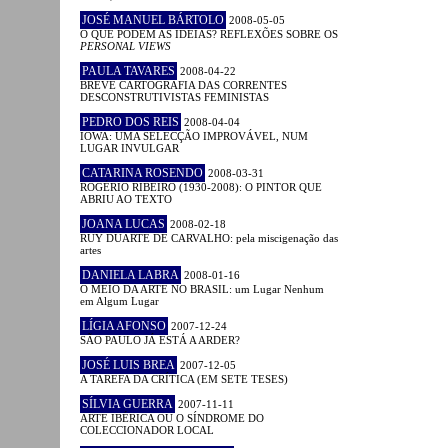
JOSÉ MANUEL BÁRTOLO
2008-05-05
O QUE PODEM AS IDEIAS? REFLEXÕES SOBRE OS
PERSONAL VIEWS
PAULA TAVARES
2008-04-22
BREVE CARTOGRAFIA DAS CORRENTES
DESCONSTRUTIVISTAS FEMINISTAS
PEDRO DOS REIS
2008-04-04
IOWA: UMA SELECÇÃO IMPROVÁVEL, NUM
LUGAR INVULGAR
CATARINA ROSENDO
2008-03-31
ROGÉRIO RIBEIRO (1930-2008): O PINTOR QUE
ABRIU AO TEXTO
JOANA LUCAS
2008-02-18
RUY DUARTE DE CARVALHO: pela miscigenação das
artes
DANIELA LABRA
2008-01-16
O MEIO DA ARTE NO BRASIL: um Lugar Nenhum
em Algum Lugar
LÍGIA AFONSO
2007-12-24
SÃO PAULO JÁ ESTÁ A ARDER?
JOSÉ LUIS BREA
2007-12-05
A TAREFA DA CRÍTICA (EM SETE TESES)
SÍLVIA GUERRA
2007-11-11
ARTE IBÉRICA OU O SÍNDROME DO
COLECCIONADOR LOCAL