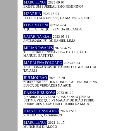
MARC LENOT
2023-09-07
EXISTE UM SURREALISMO FEMININO?
LIZ VAHIA
2023-08-04
DO OURO AOS DEUSES, DA MATÉRIA À ARTE
ELISA MELONI
2023-07-04
AQUELA LUZ QUE VEM DA HOLANDA
CATARINA REAL
2023-05-31
ANGUESÂNGUE
, DE DANIEL LIMA
MIRIAN TAVARES
2023-04-25
TERRITÓRIOS INVISÍVEIS – EXPOSIÇÃO DE
MANUEL BAPTISTA
MADALENA FOLGADO
2023-03-24
AS
ALTER-NATIVAS
DO BAIRRO DO GONÇALO M.
TAVARES
RUI MOURÃO
2023-02-20
“TRANSFAKE”? IDENTIDADE E ALTERIDADE NA
BUSCA DE VERDADES NA ARTE
DASHA BIRUKOVA
2023-01-20
A NARRATIVA VELADA DAS SENSAÇÕES: ‘A
ÚLTIMA VEZ QUE VI MACAU’ DE JOÃO PEDRO
RODRIGUES E JOÃO RUI GUERRA DA MATA
JOANA CONSIGLIERI
2022-12-18
RUI CHAFES,
DESABRIGO
MARC LENOT
2022-11-17
MUNCH EM DIÁLOGO