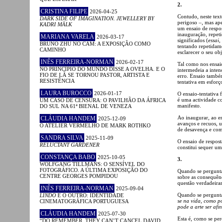
2.
CRISTINA FILIPE
2026-04-25
Contudo, neste text
DARK SIDE OF IMAGINATION. JEWELLERY BY
perigoso –, mas ape
KADRI MÄLK
um ensaio de respos
inauguração, repeti
MARIANA VARELA
2026-03-17
significados (
essai
,
BRUNO ZHU NO CAM: A EXPOSIÇÃO COMO
tentando repetidame
CAMINHO
esclarecer o seu obj
INÊS FERREIRA-NORMAN
2026-02-17
Tal como nos ensaio
NO PRINCÍPIO DO MUNDO DISSE A OVELHA. E O
intermedeia a inten
FIO DE LÃ SE TORNOU PASTOR, ARTISTA E
erro. Ensaio també
RESISTÊNCIA
tentativa em esforço
LAURA BUROCCO
2026-01-17
O ensaio-tentativa 
é uma actividade co
UM CASO DE CENSURA: O PAVILHÃO DA ÁFRICA
manifesto.
DO SUL NA 61ª BIENAL DE VENEZA
Ao inaugurar, ao en
CLÁUDIA HANDEM
2025-12-09
avanços e recuos, u
O ATELIER VERMELHO DE MARK ROTHKO
de desavença e com
SANDRA SILVA
2025-11-09
O ensaio de respost
RELUCTANT GARDENER
constitui sequer um
CONSTANÇA BABO
2025-10-05
3.
WOLFGANG TILLMANS: O SENSÍVEL DO
FOTOGRÁFICO. A ÚLTIMA EXPOSIÇÃO DO
Quando se pergun
CENTRE GEORGES POMPIDOU
sobre as consequênc
questão verdadeiram
INÊS FERREIRA-NORMAN
2025-09-04
Quando se pergun
LINDO
E O OUTRO: IDENTIDADE
se na vida, como p
CINEMATOGRÁFICA PORTUGUESA
pode a arte ser afi
CLÁUDIA HANDEM
2025-07-30
Esta é, como se per
“DO REMEMBER, THEY CAN’T CANCEL DAVID