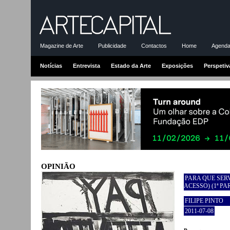
Magazine de Arte
Publicidade
Contactos
Home
Agenda-
Notícias
Entrevista
Estado da Arte
Exposições
Perspetiv
OPINIÃO
PARA QUE SERV
ACESSO) (1ª PA
FILIPE PINTO
2011-07-08