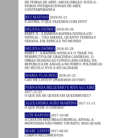
DE FEIRAS DE ARTE: ARCOLISBOA E JUSTLX -
FEIRAS INTERNACIONAIS DE ARTE
CONTEMPORÂNEA
RUI MATOSO
2018-05-12
E AGORA, O QUE FAZEMOS COM ISTO?
HELENA OSÓRIO
2018-03-30
PARTE II - A FAMOSA RAINHA NZINGA (OU
NJINGA) – TÃO AMADA, QUANTO TEMIDA E
ODIADA, EM ÁFRICA E NO MUNDO
HELENA OSÓRIO
2018-02-28
PARTE I - A RAINHA NZINGA E O TRAJE NA
PERSPECTIVA DE GRACINDA CANDEIAS: 21
OBRAS DOADAS AO CONSULADO-GERAL DA
REPÚBLICA DE ANGOLA NO PORTO. POLÉMICAS
DO SÉCULO XVII À ATUALIDADE
MARIA VLACHOU
2018-01-25
CAN WE LISTEN? (PODEMOS OUVIR?)
FERNANDA BELIZÁRIO E RITA ALCAIRE
2017-12-23
O QUE HÁ DE QUEER EM QUEERMUSEU?
ALEXANDRA JOÃO MARTINS
2017-11-11
O QUE PODE O CINEMA?
LUÍS RAPOSO
2017-10-08
A CASA DA HISTÓRIA EUROPEIA: AFINAL A
MONTANHA NÃO PARIU UM RATO, MAS QUASE
MARC LENOT
2017-09-03
CORPOS RECOMPOSTOS