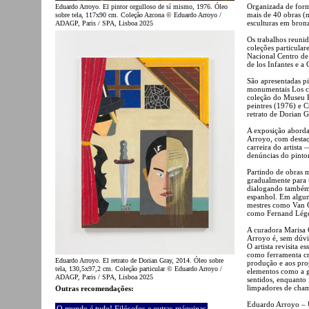
Organizada de form
Eduardo Arroyo. El pintor orgulloso de sí mismo, 1976. Óleo
mais de 40 obras (
sobre tela, 117x90 cm. Coleção Azcona © Eduardo Arroyo /
esculturas em bron
ADAGP, Paris / SPA, Lisboa 2025
Os trabalhos reun
coleções particular
Nacional Centro de
de los Infantes e a
São apresentadas pi
monumentais Los cu
coleção do Museu R
peintres (1976) e C
retrato de Dorian G
A exposição aborda 
Arroyo, com destaqu
carreira do artista
denúncias do pintor
Partindo de obras 
gradualmente para u
dialogando também c
espanhol. Em alguns
mestres como Van G
como Fernand Lége
A curadora Marisa 
Arroyo é, sem dúvid
O artista revisita 
como ferramenta crí
Eduardo Arroyo. El retrato de Dorian Gray, 2014. Óleo sobre
produção e aos prop
tela, 130,5x97,2 cm. Coleção particular © Eduardo Arroyo /
elementos como a 
ADAGP, Paris / SPA, Lisboa 2025
sentidos, enquanto
limpadores de cha
Outras recomendações:
Eduardo Arroyo – U