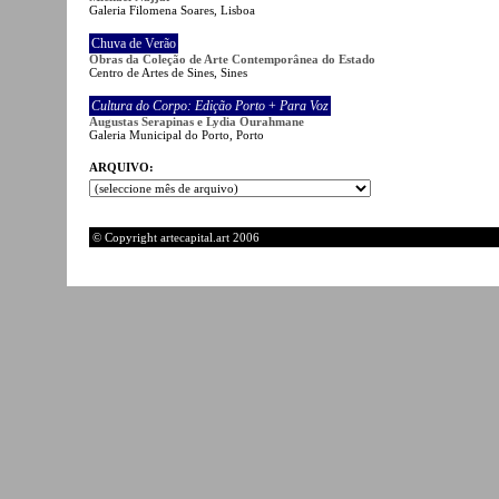
Galeria Filomena Soares, Lisboa
Chuva de Verão
Obras da Coleção de Arte Contemporânea do Estado
Centro de Artes de Sines, Sines
Cultura do Corpo: Edição Porto
+
Para Voz
Augustas Serapinas e Lydia Ourahmane
Galeria Municipal do Porto, Porto
ARQUIVO:
© Copyright artecapital.art 2006