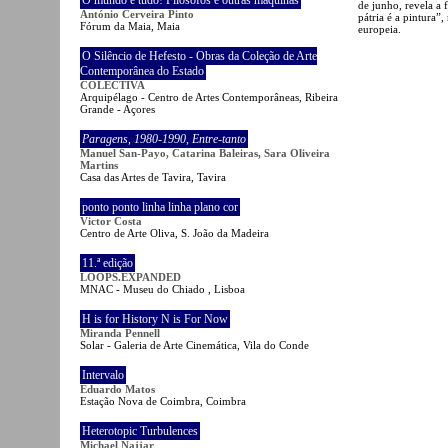
O mundo é tudo! Filósofos e outras máquinas
de junho, revela a 
António Cerveira Pinto
pátria é a pintura
Fórum da Maia, Maia
europeia.
O Silêncio de Hefesto - Obras da Coleção de Arte
Contemporânea do Estado
COLECTIVA
Arquipélago - Centro de Artes Contemporâneas, Ribeira
Grande - Açores
Paragens
,
1980-1990
,
Entre-tanto
Manuel San-Payo, Catarina Baleiras, Sara Oliveira
Martins
Casa das Artes de Tavira, Tavira
ponto ponto linha linha plano cor
Victor Costa
Centro de Arte Oliva, S. João da Madeira
11.ª edição
LOOPS.EXPANDED
MNAC - Museu do Chiado , Lisboa
H is for History N is For Now
Miranda Pennell
Solar - Galeria de Arte Cinemática, Vila do Conde
Intervalo
Eduardo Matos
Estação Nova de Coimbra, Coimbra
Heterotopic Turbulences
Michael Najjar