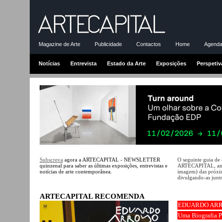
Magazine de Arte
Publicidade
Contactos
Home
Agenda-
Notícias
Entrevista
Estado da Arte
Exposições
Perspetiv
Subscreva
agora a ARTECAPITAL - NEWSLETTER
O seguinte guia de
quinzenal para saber as últimas exposições, entrevistas e
ARTECAPITAL, ante
notícias de arte contemporânea.
imagem) das próxim
divulgando-as junto
ARTECAPITAL RECOMENDA
EDUARDO AR
Uma Biografia P