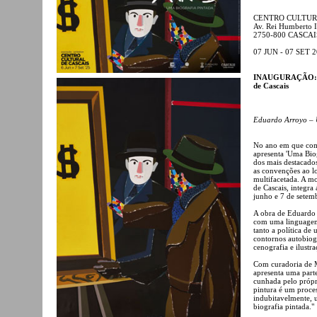
CENTRO CULTUR
Av. Rei Humberto II
2750-800 CASCAI
07 JUN - 07 SET 
INAUGURAÇÃO: sext
de Cascais
Eduardo Arroyo – 
No ano em que come
apresenta 'Uma Bio
dos mais destacado
as convenções ao lo
multifacetada. A m
de Cascais, integra
junho e 7 de setem
A obra de Eduardo
com uma linguagem 
tanto a política de
contornos autobiogr
cenografia e ilustr
Com curadoria de M
apresenta uma part
cunhada pelo própri
pintura é um proces
indubitavelmente, 
biografia pintada."