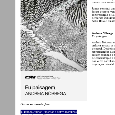
onde o casal se retr
Juntos constituí u
foram desenvolvend
concretização de a
percursos individua
Artur Rosa e, final
Andreia Nóbrega
Eu paisagem
Andreia Nóbrega na
artística ancora-s
de papel. Desdobra
representações da n
caráter contínuo e 
de concentração e a
por vezes partilha
inspiração oriental
Outras recomendações:
O mundo é tudo! Filósofos e outras máquinas