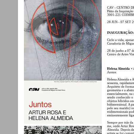
CAV - CENTRO D
Pátio da Inquisição
3001-221 COIMB
28 JUN - 07 SET 
INAUGURAÇÃO: dia
Ciclo a vida, apesar
Curadoria de Migue
28 de junho a 07 d
Centro de Artes Vis
Helena Almeida + 
Juntos
Helena Almeida e Ar
sessenta, rapidamen
Arquiteto de forma
geometria e a abstr
essencialmente, na 
sendo conhecido o p
objetos híbridos o
bidimensional. A pa
pelo seu marido) r
tridimensionais po
eminentemente liga
Sempre por trás da
me, onde Artur Ro
Almeida. Depois de
artista se foi cump