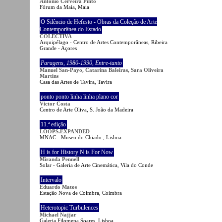
António Cerveira Pinto
Fórum da Maia, Maia
O Silêncio de Hefesto - Obras da Coleção de Arte
Contemporânea do Estado
COLECTIVA
Arquipélago - Centro de Artes Contemporâneas, Ribeira
Grande - Açores
Paragens
,
1980-1990
,
Entre-tanto
Manuel San-Payo, Catarina Baleiras, Sara Oliveira
Martins
Casa das Artes de Tavira, Tavira
ponto ponto linha linha plano cor
Victor Costa
Centro de Arte Oliva, S. João da Madeira
11.ª edição
LOOPS.EXPANDED
MNAC - Museu do Chiado , Lisboa
H is for History N is For Now
Miranda Pennell
Solar - Galeria de Arte Cinemática, Vila do Conde
Intervalo
Eduardo Matos
Estação Nova de Coimbra, Coimbra
Heterotopic Turbulences
Michael Najjar
Galeria Filomena Soares, Lisboa