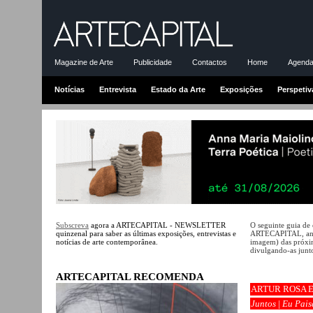
Magazine de Arte
Publicidade
Contactos
Home
Agenda-
Notícias
Entrevista
Estado da Arte
Exposições
Perspetiv
Subscreva
agora a ARTECAPITAL - NEWSLETTER
O seguinte guia de
quinzenal para saber as últimas exposições, entrevistas e
ARTECAPITAL, ante
notícias de arte contemporânea.
imagem) das próxim
divulgando-as junto
ARTECAPITAL RECOMENDA
ARTUR ROSA E
Juntos
|
Eu Pai