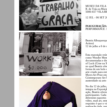
MUSEU DA VILA
R. de Trás-os-Muro
5000-657 VILA R
12 JUL - 06 SET 
INAUGURAÇÃO: 12 
PERFORMANCE: 12 d
Beatriz Albuquerqu
Action)
12 de julho a 6 de 
Esta exposição reún
como Wonder Memor
documentadas e div
of Luck (Crise na 
no qual Beatriz of
forma de um bolo da
arte criado para en
Myers Art Prize em
Contemporary Art 
austeridade na arte 
No dia 12 de julho
integra na Exposiç
ação, Beatriz oferec
participantes. Cad
diferentes suportes 
vídeo, mail art, ent
requisito é que o vi
realização (tela, pa