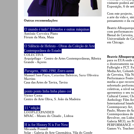
visitante poderá a
Exposição, 6 de se
Com este projecto,
a arte da vida e, s
Outras recomendações:
pensamento e da cu
Beatriz Albuquerque
O mundo é tudo! Filósofos e outras máquinas
com performances e 
António Cerveira Pinto
Bienal de Cerveira
Fórum da Maia, Maia
Universidade de Co
em Chicago.
O Silêncio de Hefesto - Obras da Coleção de Arte
Contemporânea do Estado
COLECTIVA
Beatriz Albuquerq
Arquipélago - Centro de Artes Contemporâneas, Ribeira
para os EUA onde c
Grande - Açores
o doutoramento na 
Fulbright e FCT. F
Paragens
,
1980-1990
,
Entre-tanto
Media Art, Columbi
de Cerveira, Vila 
Manuel San-Payo, Catarina Baleiras, Sara Oliveira
Performance Festiva
Martins
media a que recorre
Casa das Artes de Tavira, Tavira
sobretudo performan
coletivas, a nível n
ponto ponto linha linha plano cor
apresentou o seu t
Victor Costa
Cultural Center; C
Centro de Arte Oliva, S. João da Madeira
Anthology Film A
International Istan
Contemporary Art, 
11.ª edição
Paulo; Museo de A
LOOPS.EXPANDED
Contemporánea de C
MNAC - Museu do Chiado , Lisboa
Revolver, em Lisbo
Galeria MCO, no Po
H is for History N is For Now
PERFORMANCE = beg
Games Vs. Teachers
Miranda Pennell
Solar - Galeria de Arte Cinemática, Vila do Conde