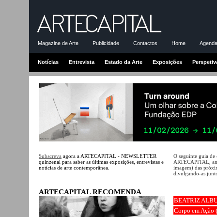
Magazine de Arte
Publicidade
Contactos
Home
Agenda-
Notícias
Entrevista
Estado da Arte
Exposições
Perspetiv
Subscreva
agora a ARTECAPITAL - NEWSLETTER
O seguinte guia de
quinzenal para saber as últimas exposições, entrevistas e
ARTECAPITAL, ante
notícias de arte contemporânea.
imagem) das próxim
divulgando-as junto
ARTECAPITAL RECOMENDA
BEATRIZ ALB
Corpo em Ação (