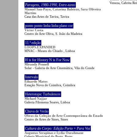
Veneza, Cabrita Rei
Paragens
,
1980-1990
,
Entre-tanto
Manuel San-Payo, Catarina Baleiras, Sara Oliveira
Martins
Casa das Artes de Tavira, Tavira
ponto ponto linha linha plano cor
Victor Costa
Centro de Arte Oliva, S. João da Madeira
11.ª edição
LOOPS.EXPANDED
MNAC - Museu do Chiado , Lisboa
H is for History N is For Now
Miranda Pennell
Solar - Galeria de Arte Cinemática, Vila do Conde
Intervalo
Eduardo Matos
Estação Nova de Coimbra, Coimbra
Heterotopic Turbulences
Michael Najjar
Galeria Filomena Soares, Lisboa
Chuva de Verão
Obras da Coleção de Arte Contemporânea do Estado
Centro de Artes de Sines, Sines
Cultura do Corpo: Edição Porto
+
Para Voz
Augustas Serapinas e Lydia Ourahmane
Galeria Municipal do Porto, Porto