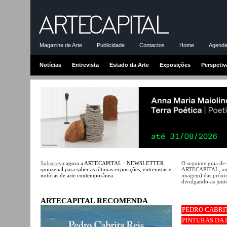
Magazine de Arte
Publicidade
Contactos
Home
Agenda-
Notícias
Entrevista
Estado da Arte
Exposições
Perspetiv
Subscreva
agora a ARTECAPITAL - NEWSLETTER
O seguinte guia de
quinzenal para saber as últimas exposições, entrevistas e
ARTECAPITAL, ante
notícias de arte contemporânea.
imagem) das próxim
divulgando-as junto
ARTECAPITAL RECOMENDA
PEDRO CABRIT
PINTURAS DA 