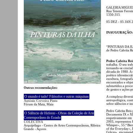
GALERIA MIGUE
Rua Tenente Ferrei
1350-315
05 DEZ - 05 JAN 
INAUGURAÇÃO: 5 
“PINTURAS DA I
de Pedro Cabrita Re
Pedro Cabrita Rei
trabalha. O seu tra
tornando-se crucial
década de 1980. A s
poético idiossincrá
escultura, fotografi
encontrados e objet
submetidos a proces
Outras recomendações:
de gestos e ações p
O mundo é tudo! Filósofos e outras máquinas
A complexa diversi
antropológica, cont
António Cerveira Pinto
sobre silêncios e in
Fórum da Maia, Maia
Pedro Cabrita Reis 
O Silêncio de Hefesto - Obras da Coleção de Arte
Documenta IX e XIV
Contemporânea do Estado
respetivamente em 
2003, representou 
COLECTIVA
Whisper», 55.ª Bien
Arquipélago - Centro de Artes Contemporâneas, Ribeira
of the Everyday», 
Grande - Açores
Grâces», encomenda