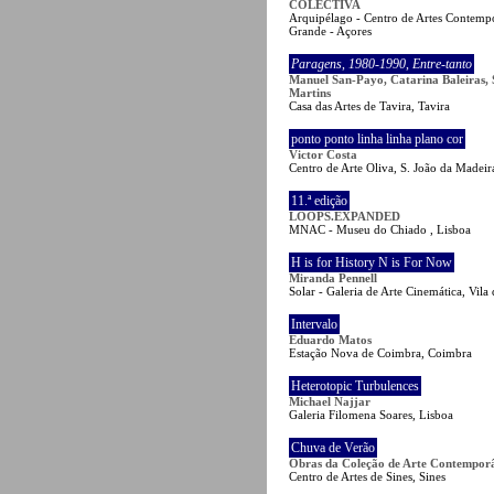
COLECTIVA
Arquipélago - Centro de Artes Contempo
Grande - Açores
Paragens
,
1980-1990
,
Entre-tanto
Manuel San-Payo, Catarina Baleiras, 
Martins
Casa das Artes de Tavira, Tavira
ponto ponto linha linha plano cor
Victor Costa
Centro de Arte Oliva, S. João da Madeir
11.ª edição
LOOPS.EXPANDED
MNAC - Museu do Chiado , Lisboa
H is for History N is For Now
Miranda Pennell
Solar - Galeria de Arte Cinemática, Vil
Intervalo
Eduardo Matos
Estação Nova de Coimbra, Coimbra
Heterotopic Turbulences
Michael Najjar
Galeria Filomena Soares, Lisboa
Chuva de Verão
Obras da Coleção de Arte Contempor
Centro de Artes de Sines, Sines