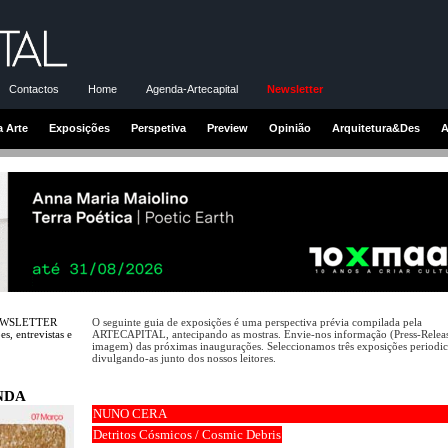
Contactos
Home
Agenda-Artecapital
Newsletter
a Arte
Exposições
Perspetiva
Preview
Opinião
Arquitetura&Des
A
NEWSLETTER
O seguinte guia de exposições é uma perspectiva prévia compilada pela
s, entrevistas e
ARTECAPITAL, antecipando as mostras. Envie-nos informação (Press-Releas
imagem) das próximas inaugurações. Seleccionamos três exposições periodi
divulgando-as junto dos nossos leitores.
NDA
NUNO CERA
Detritos Cósmicos / Cosmic Debris