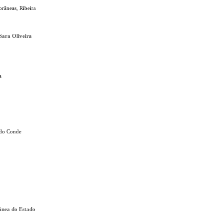
râneas, Ribeira
Sara Oliveira
a
a do Conde
ânea do Estado