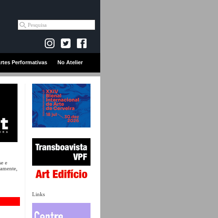
rtes Performativas
No Atelier
e e
camente,
Links