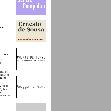
aço
Ao criar
ge
s
ées, de
ográfico
magens
nos 1920
l; Pneu,
ana,
ego surge