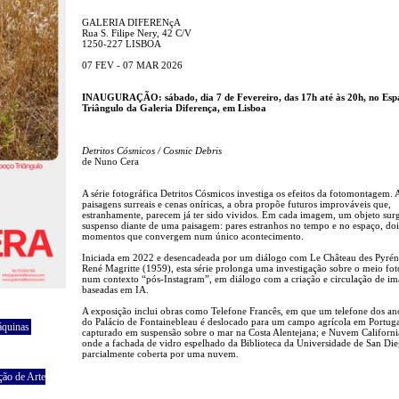
GALERIA DIFERENçA
Rua S. Filipe Nery, 42 C/V
1250-227 LISBOA
07 FEV - 07 MAR 2026
INAUGURAÇÃO: sábado, dia 7 de Fevereiro, das 17h até às 20h, no Esp
Triângulo da Galeria Diferença, em Lisboa
Detritos Cósmicos / Cosmic Debris
de Nuno Cera
A série fotográfica Detritos Cósmicos investiga os efeitos da fotomontagem. 
paisagens surreais e cenas oníricas, a obra propõe futuros improváveis que,
estranhamente, parecem já ter sido vividos. Em cada imagem, um objeto sur
suspenso diante de uma paisagem: pares estranhos no tempo e no espaço, doi
momentos que convergem num único acontecimento.
Iniciada em 2022 e desencadeada por um diálogo com Le Château des Pyrén
René Magritte (1959), esta série prolonga uma investigação sobre o meio fot
num contexto “pós-Instagram”, em diálogo com a criação e circulação de i
baseadas em IA.
A exposição inclui obras como Telefone Francês, em que um telefone dos a
do Palácio de Fontainebleau é deslocado para um campo agrícola em Portuga
áquinas
capturado em suspensão sobre o mar na Costa Alentejana; e Nuvem Californi
onde a fachada de vidro espelhado da Biblioteca da Universidade de San Di
parcialmente coberta por uma nuvem.
ção de Arte