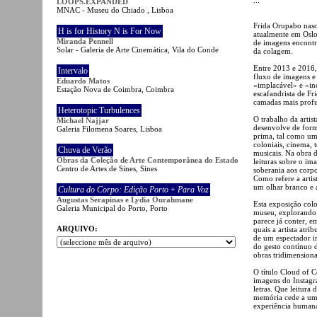
LOOPS.EXPANDED
MNAC - Museu do Chiado , Lisboa
Frida Orupabo nasc
H is for History N is For Now
atualmente em Oslo
Miranda Pennell
de imagens encontra
Solar - Galeria de Arte Cinemática, Vila do Conde
da colagem.
Entre 2013 e 2016
Intervalo
fluxo de imagens e
Eduardo Matos
«implacável» e «inc
Estação Nova de Coimbra, Coimbra
escafandrista de Fr
camadas mais profun
Heterotopic Turbulences
O trabalho da arti
Michael Najjar
desenvolve de form
Galeria Filomena Soares, Lisboa
prima, tal como um
coloniais, cinema, t
Chuva de Verão
musicais. Na obra 
Obras da Coleção de Arte Contemporânea do Estado
leituras sobre o im
Centro de Artes de Sines, Sines
soberania aos corp
Como refere a artis
um olhar branco e 
Cultura do Corpo: Edição Porto
+
Para Voz
Augustas Serapinas e Lydia Ourahmane
Esta exposição colo
Galeria Municipal do Porto, Porto
museu, explorando a
parece já conter, e
ARQUIVO:
quais a artista atr
de um espectador i
do gesto contínuo 
obras tridimensionai
O título Cloud of 
imagens do Instagr
letras. Que leitura
memória cede a um
experiência humana