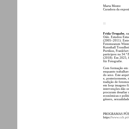
Marta Mestre
Curadora da expos
:::
Frida Orupabo
, n
Oslo. Estudou Estu
(2005–2011). Entre
Fotomuseum Wintert
Kunsthall Trondhei
Portikus, Frankfur
participou na 34.ª
(2018). Em 2025, 
für Fotografie.
Com formação em so
enquanto trabalhav
do sexo. Este arqu
e, posteriormente,
tradição de fotomon
em loop imagens fi
intervenções dão or
procuram desafiar n
económicas e políti
género, sexualidade
PROGRAMAS PÚB
https://
www.ccb.pt/