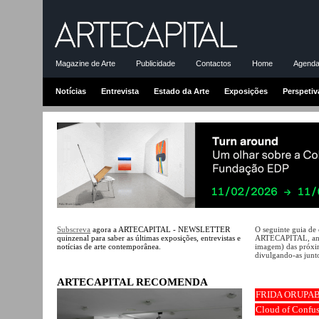
Magazine de Arte
Publicidade
Contactos
Home
Agenda-
Notícias
Entrevista
Estado da Arte
Exposições
Perspetiv
Subscreva
agora a ARTECAPITAL - NEWSLETTER
O seguinte guia de
quinzenal para saber as últimas exposições, entrevistas e
ARTECAPITAL, ante
notícias de arte contemporânea.
imagem) das próxim
divulgando-as junto
ARTECAPITAL RECOMENDA
FRIDA ORUPA
Cloud of Confu