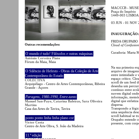
MAC/CCB - MUS
Praça do Império
1449-003 LISBOA
03 JUN - 01 NOV 
INAUGURAÇÃO: 2 
FRIDA ORUPABO
Outras recomendações:
Cloud of Confusion
Curadoria: Marta M
O mundo é tudo! Filósofos e outras máquinas
António Cerveira Pinto
Fórum da Maia, Maia
Na sua primeira exp
O Silêncio de Hefesto - Obras da Coleção de Arte
arquivo de imagens
entre intimidade e 
Contemporânea do Estado
espaço crítico. Cl
COLECTIVA
scroll de um feed 
Arquipélago - Centro de Artes Contemporâneas, Ribeira
desenha um percurs
Grande - Açores
contínuo entre ecrãs
nuvem digital ond
Paragens
,
1980-1990
,
Entre-tanto
informação, memóri
digital que enfatiz
Manuel San-Payo, Catarina Baleiras, Sara Oliveira
dispersa.
Martins
Transpondo a lógic
Casa das Artes de Tavira, Tavira
uma sequência desc
scroll habitual se 
ponto ponto linha linha plano cor
Orupabo entende co
Victor Costa
presente, com corp
Centro de Arte Oliva, S. João da Madeira
11.ª edição
:::