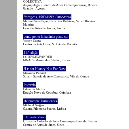
COLECTIVA
Arquipélago - Centro de Artes Contemporâneas, Ribeira
Grande - Açores
Paragens
,
1980-1990
,
Entre-tanto
Manuel San-Payo, Catarina Baleiras, Sara Oliveira
Martins
Casa das Artes de Tavira, Tavira
ponto ponto linha linha plano cor
Victor Costa
Centro de Arte Oliva, S. João da Madeira
11.ª edição
LOOPS.EXPANDED
MNAC - Museu do Chiado , Lisboa
H is for History N is For Now
Miranda Pennell
Solar - Galeria de Arte Cinemática, Vila do Conde
Intervalo
Eduardo Matos
Estação Nova de Coimbra, Coimbra
Heterotopic Turbulences
Michael Najjar
Galeria Filomena Soares, Lisboa
Chuva de Verão
Obras da Coleção de Arte Contemporânea do Estado
Centro de Artes de Sines, Sines