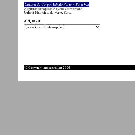
Cultura do Corpo: Edição Porto
+
Para Voz
Augustas Serapinas e Lydia Ourahmane
Galeria Municipal do Porto, Porto
ARQUIVO:
© Copyright artecapital.art 2006