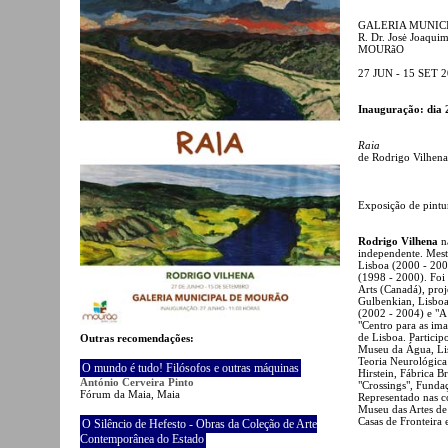
GALERIA MUNIC
R. Dr. Josė Joaqui
MOURãO
27 JUN - 15 SET 
Inauguração: dia 
Raia
de Rodrigo Vilhena
Exposição de pintur
Rodrigo Vilhena
na
independente. Mest
Lisboa (2000 - 2004
(1998 - 2000). Foi
Arts (Canadá), pro
Gulbenkian, Lisboa 
(2002 - 2004) e "A
"Centro para as im
de Lisboa. Particip
Outras recomendações:
Museu da Água, Lis
Teoria Neurológica
O mundo é tudo! Filósofos e outras máquinas
Hirstein, Fábrica B
António Cerveira Pinto
"Crossings", Funda
Fórum da Maia, Maia
Representado nas c
Museu das Artes de 
Casas de Fronteira
O Silêncio de Hefesto - Obras da Coleção de Arte
Contemporânea do Estado