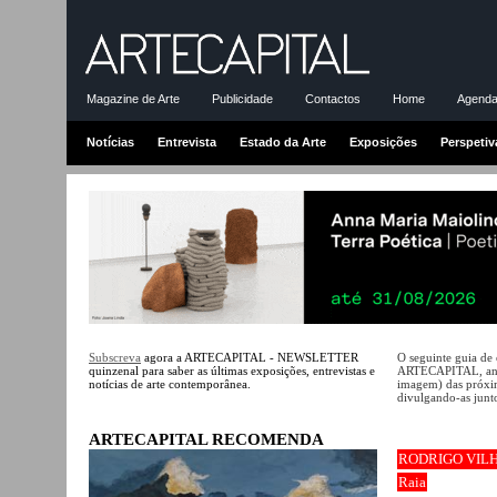
Magazine de Arte
Publicidade
Contactos
Home
Agenda-
Notícias
Entrevista
Estado da Arte
Exposições
Perspetiv
Subscreva
agora a ARTECAPITAL - NEWSLETTER
O seguinte guia de
quinzenal para saber as últimas exposições, entrevistas e
ARTECAPITAL, ante
notícias de arte contemporânea.
imagem) das próxim
divulgando-as junto
ARTECAPITAL RECOMENDA
RODRIGO VIL
Raia