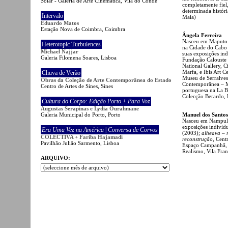
Solar - Galeria de Arte Cinemática, Vila do Conde
completamente fiel,
determinada históri
Intervalo
Maia)
Eduardo Matos
Estação Nova de Coimbra, Coimbra
Ângela Ferreira
Nasceu em Maputo 
Heterotopic Turbulences
na Cidade do Cabo 
Michael Najjar
suas exposições in
Galeria Filomena Soares, Lisboa
Fundação Calouste
National Gallery, 
Marfa, e Ibis Art C
Chuva de Verão
Museu de Serralves
Obras da Coleção de Arte Contemporânea do Estado
Contemporânea – M
Centro de Artes de Sines, Sines
portuguesa na La B
Colecção Berardo, 
Cultura do Corpo: Edição Porto
+
Para Voz
Augustas Serapinas e Lydia Ourahmane
Galeria Municipal do Porto, Porto
Manuel dos Santo
Nasceu em Nampula
exposições individ
Era Uma Vez na América
|
Conversa de Corvos
(2003);
alheava – 
COLECTIVA + Fariba Hajamadi
reconstrução
, Cent
Pavilhão Julião Sarmento, Lisboa
Espaço Campanhã, 
Realismo, Vila Fran
ARQUIVO: