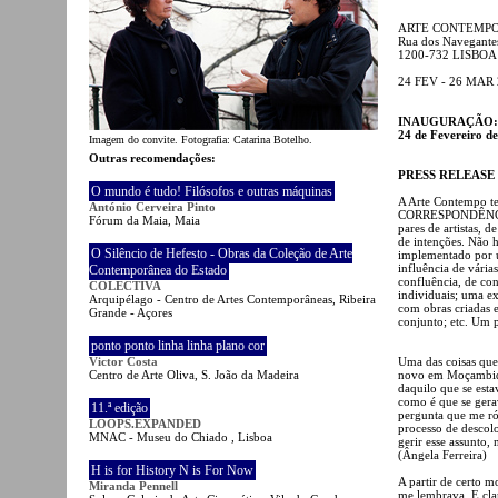
ARTE CONTEMP
Rua dos Navegante
1200-732 LISBOA
24 FEV - 26 MAR
INAUGURAÇÃO:
24 de Fevereiro de
Imagem do convite. Fotografia: Catarina Botelho.
Outras recomendações:
PRESS RELEASE
O mundo é tudo! Filósofos e outras máquinas
A Arte Contempo te
António Cerveira Pinto
CORRESPONDÊNCIA. 
Fórum da Maia, Maia
pares de artistas, d
de intenções. Não 
O Silêncio de Hefesto - Obras da Coleção de Arte
implementado por um
influência de vária
Contemporânea do Estado
confluência, de con
COLECTIVA
individuais; uma e
Arquipélago - Centro de Artes Contemporâneas, Ribeira
com obras criadas 
Grande - Açores
conjunto; etc. Um p
ponto ponto linha linha plano cor
Victor Costa
Uma das coisas que 
Centro de Arte Oliva, S. João da Madeira
novo em Moçambique
daquilo que se esta
como é que se gera
11.ª edição
pergunta que me r
LOOPS.EXPANDED
processo de descol
MNAC - Museu do Chiado , Lisboa
gerir esse assunto,
(Ângela Ferreira)
H is for History N is For Now
A partir de certo m
Miranda Pennell
me lembrava. E clar