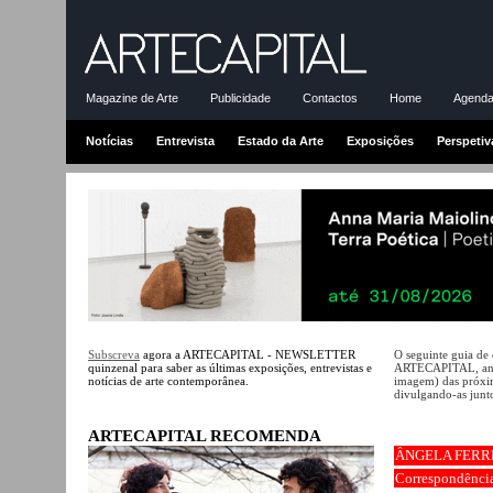
Magazine de Arte
Publicidade
Contactos
Home
Agenda-
Notícias
Entrevista
Estado da Arte
Exposições
Perspetiv
Subscreva
agora a ARTECAPITAL - NEWSLETTER
O seguinte guia de
quinzenal para saber as últimas exposições, entrevistas e
ARTECAPITAL, ante
notícias de arte contemporânea.
imagem) das próxim
divulgando-as junto
ARTECAPITAL RECOMENDA
ÂNGELA FERR
Correspondênci