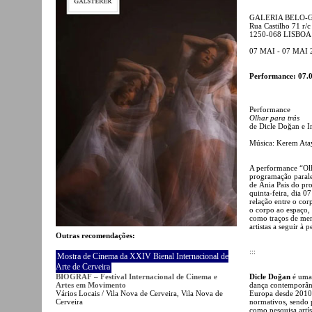
GALERIA BELO-
Rua Castilho 71 r/c
1250-068 LISBOA
07 MAI - 07 MAI 
Performance: 07.0
Performance
Olhar para trás
de Dicle Doğan e I
Música: Kerem Ata
A performance “Olh
programação parale
de Ânia Pais do pr
quinta-feira, dia 
relação entre o co
o corpo ao espaço,
como traços de mem
artistas a seguir à 
Outras recomendações:
:::
Mostra de Cinema da XXIV Bienal Internacional de
Arte de Cerveira
Dicle Doğan
é uma 
BIOGRAF – Festival Internacional de Cinema e
dança contemporâne
Artes em Movimento
Europa desde 2010. 
Vários Locais / Vila Nova de Cerveira, Vila Nova de
normativos, sendo 
Cerveira
como pesquisa artís