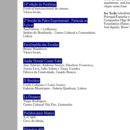
atualmente, está ba
14ª edição do Periferias
clique nesta frase.
Festival internacional de cinema
Vários locais,
Iro Xyda
(ela/dela
Portugal/Espanha e
Companhia Olga Ror
2ª Sessão do Palco Experimental - Partícula no
Foundation (Países 
Açúcar
José Agudo, Roser 
AnaVitória + LaMaison
Jardins do Bombarda - Centro Cultural e Comunitário,
Lisboa
Enciclopédia das Escadas
Bruno Humberto
Vários locais,
Andar Dormir Comer Falar
Ana Trincão, Andresa Soares, Elizabete Francisca,
Joana Levi, Julia Salem e Tiago Gandra
Fábrica da Criatividade, Castelo Branco
O Bestiário
Carla Cabanas e Luísa Santos
Galerias Municipais - Galeria Quadrum, Lisboa
La Distance
Tiago Rodrigues
Centro Cultural Vila Flor, Guimarães
Prefabrication Matters
A+U 669
Circo de Ideias,
Triptykon #04