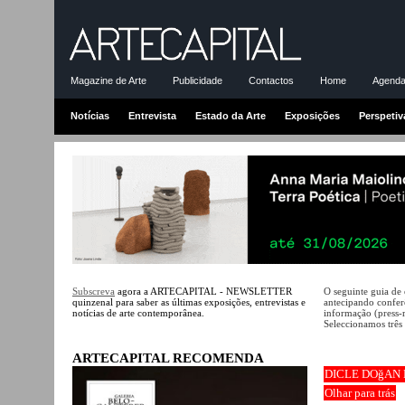
Magazine de Arte
Publicidade
Contactos
Home
Agenda-
Notícias
Entrevista
Estado da Arte
Exposições
Perspetiv
Subscreva
agora a ARTECAPITAL - NEWSLETTER
O seguinte guia de
quinzenal para saber as últimas exposições, entrevistas e
antecipando conferê
notícias de arte contemporânea.
informação (press-
Seleccionamos três 
ARTECAPITAL RECOMENDA
DICLE DOğAN 
Olhar para trás