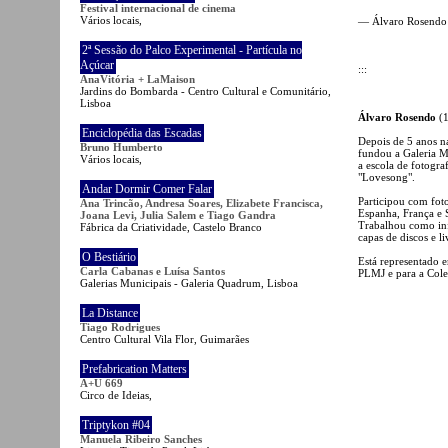
Festival internacional de cinema
Vários locais,
— Álvaro Rosendo
2ª Sessão do Palco Experimental - Partícula no
Açúcar
:::
AnaVitória + LaMaison
Jardins do Bombarda - Centro Cultural e Comunitário,
Lisboa
Álvaro Rosendo
(1
Enciclopédia das Escadas
Depois de 5 anos na
Bruno Humberto
fundou a Galeria M
Vários locais,
a escola de fotogr
"Lovesong".
Andar Dormir Comer Falar
Participou com foto
Ana Trincão, Andresa Soares, Elizabete Francisca,
Espanha, França e 
Joana Levi, Julia Salem e Tiago Gandra
Trabalhou como info
Fábrica da Criatividade, Castelo Branco
capas de discos e li
O Bestiário
Está representado 
Carla Cabanas e Luísa Santos
PLMJ e para a Col
Galerias Municipais - Galeria Quadrum, Lisboa
La Distance
Tiago Rodrigues
Centro Cultural Vila Flor, Guimarães
Prefabrication Matters
A+U 669
Circo de Ideias,
Triptykon #04
Manuela Ribeiro Sanches