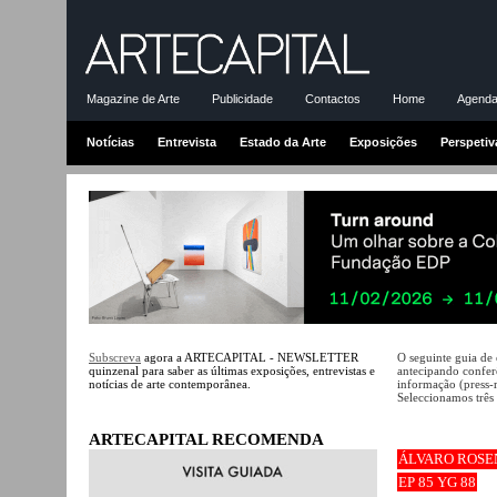
Magazine de Arte
Publicidade
Contactos
Home
Agenda-
Notícias
Entrevista
Estado da Arte
Exposições
Perspetiv
Subscreva
agora a ARTECAPITAL - NEWSLETTER
O seguinte guia de
quinzenal para saber as últimas exposições, entrevistas e
antecipando conferê
notícias de arte contemporânea.
informação (press-
Seleccionamos três 
ARTECAPITAL RECOMENDA
ÁLVARO ROSE
EP 85 YG 88