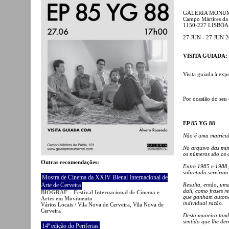
GALERIA MONU
Campo Mártires da 
1150-227 LISBOA
27 JUN - 27 JUN 
VISITA GUIADA: s
Visita guiada à ex
Por ocasião do seu 
EP 85 YG 88
Não é uma matrícul
No arquivo das minh
os números são os a
Outras recomendações:
Entre 1985 e 1988,
sobretudo serviram
Mostra de Cinema da XXIV Bienal Internacional de
Arte de Cerveira
Resulta, então, uma
dali, como frases r
BIOGRAF – Festival Internacional de Cinema e
que ganham autono
Artes em Movimento
individual razão.
Vários Locais / Vila Nova de Cerveira, Vila Nova de
Cerveira
Desta maneira tamb
sentido que lhe de
14ª edição do Periferias