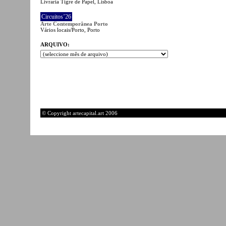
Livraria Tigre de Papel, Lisboa
Circuitos’26
Arte Contemporânea Porto
Vários locais/Porto, Porto
ARQUIVO:
© Copyright artecapital.art 2006