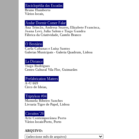
Enciclopédia das Escadas
Bruno Humberto
Vários locais,
Andar Dormir Comer Falar
Ana Trincão, Andresa Soares, Elizabete Francisca,
Joana Levi, Julia Salem e Tiago Gandra
Fábrica da Criatividade, Castelo Branco
O Bestiário
Carla Cabanas e Luísa Santos
Galerias Municipais - Galeria Quadrum, Lisboa
La Distance
Tiago Rodrigues
Centro Cultural Vila Flor, Guimarães
Prefabrication Matters
A+U 669
Circo de Ideias,
Triptykon #04
Manuela Ribeiro Sanches
Livraria Tigre de Papel, Lisboa
Circuitos’26
Arte Contemporânea Porto
Vários locais/Porto, Porto
ARQUIVO: