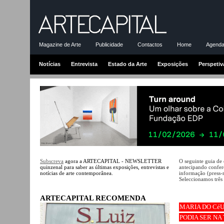
Magazine de Arte
Publicidade
Contactos
Home
Agenda-
Notícias
Entrevista
Estado da Arte
Exposições
Perspetiv
Subscreva
agora a ARTECAPITAL - NEWSLETTER
O seguinte guia de
quinzenal para saber as últimas exposições, entrevistas e
antecipando conferê
notícias de arte contemporânea.
informação (press-
Seleccionamos três 
ARTECAPITAL RECOMENDA
MARIA DO Cé
PODIA SER NA