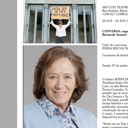
SãO LUIZ TEATR
Rua António Maria
1200-027 LISBOA
29 JUN - 29 JUN 
CONVERSA: segunda
Bernardo Sassetti
Ciclo de conversas
PODIA SER NA T
Curadoria de André
Sessão 29 de junho
O último PODIA S
Teodósio/Teatro Pra
Luiz, na sala Berna
Teresa Coutinho. E
sentido que se enc
do Céu Guerra e Ter
em Portugal, partil
forma literária e c
publicada, encontra
construção de um m
é corpo, é memória, 
disponíveis no próp
“Podia ser na Tate 
teatro contemporân