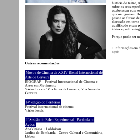
história do teatro,
sobre os seus espetá
estabelecem com os
que não gostam. De 
pessoa os fluxos de
discussão em torno
qualificado e sem p
ideias e pedir autóg
Porque podia ser n
+ informações em ht
aqui/
Outras recomendações:
Mostra de Cinema da XXIV Bienal Internacional de
Arte de Cerveira
BIOGRAF – Festival Internacional de Cinema e
Artes em Movimento
Vários Locais / Vila Nova de Cerveira, Vila Nova de
Cerveira
14ª edição do Periferias
Festival internacional de cinema
Vários locais,
2ª Sessão do Palco Experimental - Partícula no
Açúcar
AnaVitória + LaMaison
Jardins do Bombarda - Centro Cultural e Comunitário,
Lisboa