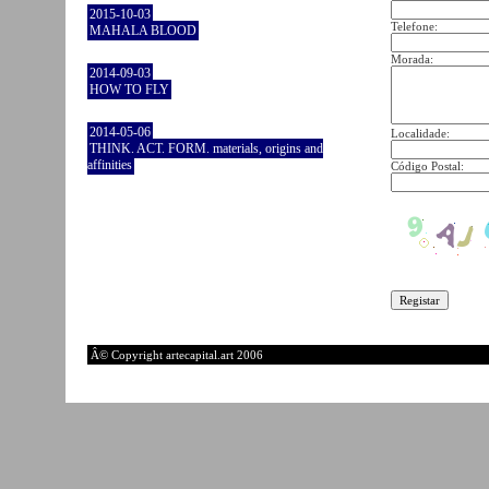
2015-10-03
Telefone:
MAHALA BLOOD
Morada:
2014-09-03
HOW TO FLY
2014-05-06
Localidade:
THINK. ACT. FORM. materials, origins and
affinities
Código Postal:
Â© Copyright artecapital.art 2006