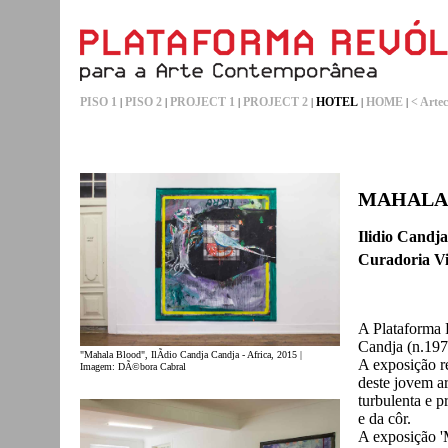
PISO 1
PISO 2
PROJECT 1
PROJECT 2
HOTEL
HOME
< Artec
|
|
|
|
|
|
MAHALA
Ilidio Candj
Curadoria Vi
A Plataforma 
Candja (n.19
"Mahala Blood", IlÃ­dio Candja Candja - Africa, 2015 |
A exposição re
Imagem: DÃ©bora Cabral
deste jovem ar
turbulenta e p
e da côr.
A exposição 'M