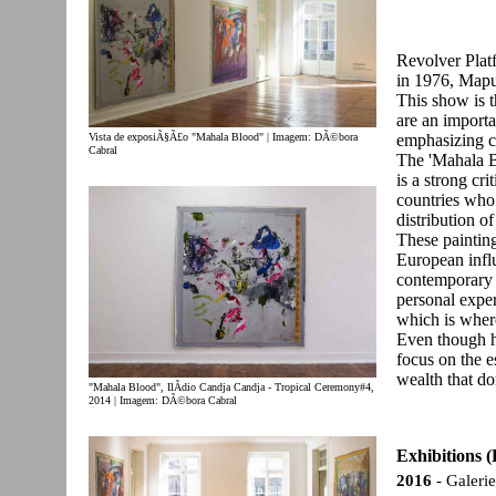
Revolver Plat
in 1976, Map
This show is t
are an importa
Vista de exposiÃ§Ã£o "Mahala Blood" | Imagem: DÃ©bora
emphasizing c
Cabral
The 'Mahala Bl
is a strong cri
countries who
distribution o
These painting
European influe
contemporary 
personal exper
which is where
Even though he
focus on the e
wealth that do
"Mahala Blood", IlÃ­dio Candja Candja - Tropical Ceremony#4,
2014 | Imagem: DÃ©bora Cabral
Exhibitions
(
2016
- Galerie