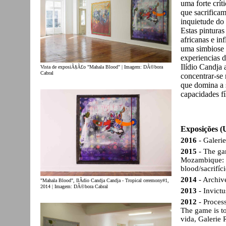
uma forte crít
que sacrifica
inquietude do a
Estas pinturas
africanas e in
uma simbiose 
experiencias 
Ilídio Candja
Vista de exposiÃ§Ã£o "Mahala Blood" | Imagem: DÃ©bora
Cabral
concentrar-se 
que domina a 
capacidades fí
Exposições (U
2016
- Galerie
2015
- The ga
Mozambique: T
blood/sacrifíc
2014
- Archive
"Mahala Blood", IlÃ­dio Candja Candja - Tropical ceremony#1,
2014 | Imagem: DÃ©bora Cabral
2013
- Invict
2012
- Process
The game is t
vida, Galerie