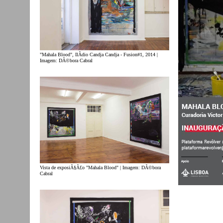
"Mahala Blood", IlÃ­dio Candja Candja - Fusion#1, 2014 |
Imagem: DÃ©bora Cabral
Vista de exposiÃ§Ã£o "Mahala Blood" | Imagem: DÃ©bora
Cabral