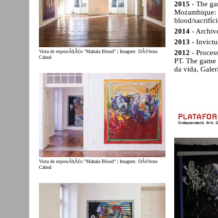
2015
- The ga
Mozambique: T
blood/sacrifíc
2014
- Archive
2013
- Invict
Vista de exposiÃ§Ã£o "Mahala Blood" | Imagem: DÃ©bora
2012
- Process
Cabral
PT. The game 
da vida, Gale
Vista de exposiÃ§Ã£o "Mahala Blood" | Imagem: DÃ©bora
Cabral