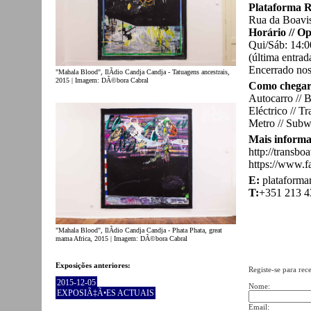
Plataforma R
Rua da Boavis
Horário // O
Qui/Sáb: 14:0
(última entrad
Encerrado nos 
"Mahala Blood", IlÃ­dio Candja Candja - Tatuagens ancestrais,
2015 | Imagem: DÃ©bora Cabral
Como chegar 
Autocarro // 
Eléctrico // T
Metro // Subw
Mais informa
http://transbo
https://www.
E:
plataform
T:
+351 213 4
"Mahala Blood", IlÃ­dio Candja Candja - Phata Phata, great
mama Africa, 2015 | Imagem: DÃ©bora Cabral
Exposições anteriores:
Registe-se para rec
2015-12-05
Nome:
EXPOSIÃ‡Ã•ES ACTUAIS
Email: