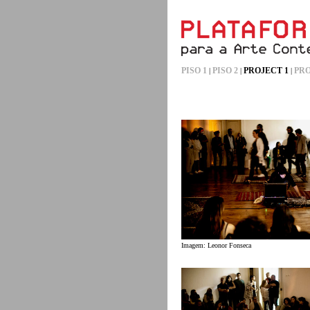
PISO 1
PISO 2
PROJECT 1
PRO
|
|
|
Imagem: Leonor Fonseca