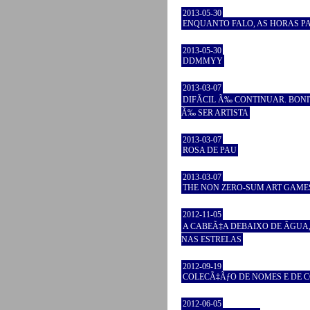
2013-05-30
ENQUANTO FALO, AS HORAS P
2013-05-30
DDMMYY
2013-03-07
DIFÃCIL Ã‰ CONTINUAR. BON
Ã‰ SER ARTISTA
2013-03-07
ROSA DE PAU
2013-03-07
THE NON ZERO-SUM ART GAME
2012-11-05
A CABEÃ‡A DEBAIXO DE ÃGUA
NAS ESTRELAS
2012-09-19
COLECÃ‡ÃƒO DE NOMES E DE C
2012-06-05