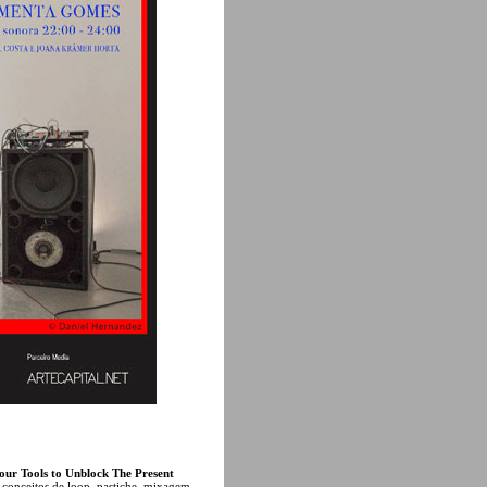
our Tools to Unblock The Present
conceitos de loop, pastiche, mixagem