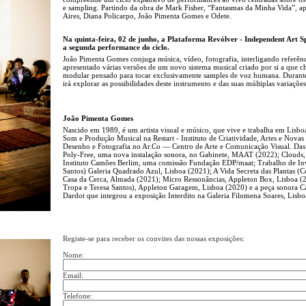
e sampling. Partindo da obra de Mark Fisher, “Fantasmas da Minha Vida”, 
Aires, Diana Policarpo, João Pimenta Gomes e Odete.
Na quinta-feira, 02 de junho, a Plataforma Revólver - Independent Art 
a segunda performance do ciclo.
João Pimenta Gomes conjuga música, vídeo, fotografia, interligando referênci
apresentado várias versões de um novo sistema musical criado por si a que 
modular pensado para tocar exclusivamente samples de voz humana. Durante 
irá explorar as possibilidades deste instrumento e das suas múltiplas variaçõe
João Pimenta Gomes
Nascido em 1989, é um artista visual e músico, que vive e trabalha em Lis
Som e Produção Musical na Restart - Instituto de Criatividade, Artes e Novas
Desenho e Fotografia no Ar.Co — Centro de Arte e Comunicação Visual. Das e
Poly-Free, uma nova instalação sonora, no Gabinete, MAAT (2022); Clouds,
Instituto Camões Berlim, uma comissão Fundação EDP/maat; Trabalho de I
Santos) Galeria Quadrado Azul, Lisboa (2021); A Vida Secreta das Plantas (Co
Casa da Cerca, Almada (2021); Micro Ressonâncias, Appleton Box, Lisboa (
Tropa e Teresa Santos), Appleton Garagem, Lisboa (2020) e a peça sonora Ca
Dardot que integrou a exposição Interdito na Galeria Filomena Soares, Lisb
Registe-se para receber os convites das nossas exposições:
Nome:
Email:
Telefone: