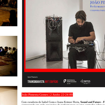
João Pimenta Gomes | 2 Junho 22-24:00
Com curadoria de Isabel Costa e Joana Krämer Horta,
Sound and Future - F
compreende um ciclo expansivo de performances ao vivo centradas sobre os 