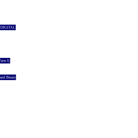
 DIGITAL
te I)
and Binary