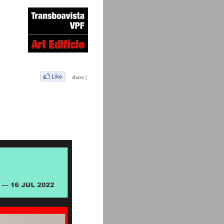
share
|