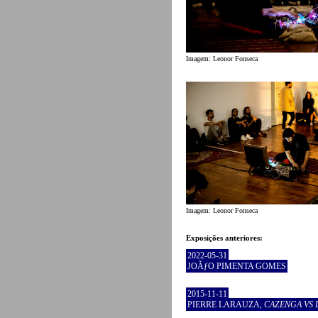
Imagem: Leonor Fonseca
Imagem: Leonor Fonseca
Exposições anteriores:
2022-05-31
JOÃƒO PIMENTA GOMES
2015-11-11
PIERRE LARAUZA,
CAZENGA VS