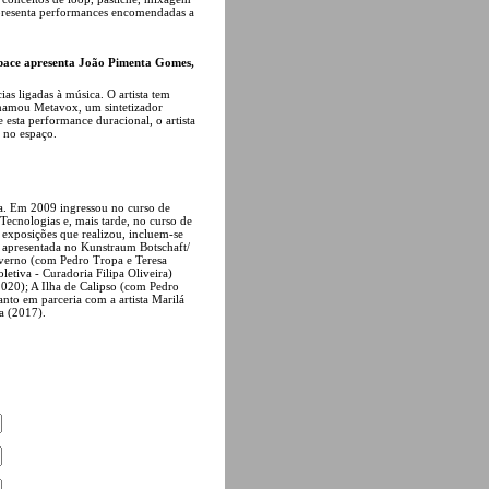
apresenta performances encomendadas a
Space apresenta João Pimenta Gomes,
as ligadas à música. O artista tem
chamou Metavox, um sintetizador
esta performance duracional, o artista
s no espaço.
boa. Em 2009 ingressou no curso de
 Tecnologias e, mais tarde, no curso de
xposições que realizou, incluem-se
 apresentada no Kunstraum Botschaft/
nverno (com Pedro Tropa e Teresa
letiva - Curadoria Filipa Oliveira)
2020); A Ilha de Calipso (com Pedro
nto em parceria com a artista Marilá
oa (2017).