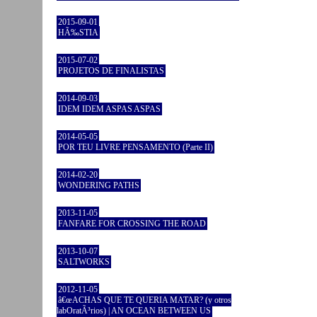
2015-09-01
HÃ‰STIA
2015-07-02
PROJETOS DE FINALISTAS
2014-09-03
IDEM IDEM ASPAS ASPAS
2014-05-05
POR TEU LIVRE PENSAMENTO (Parte II)
2014-02-20
WONDERING PATHS
2013-11-05
FANFARE FOR CROSSING THE ROAD
2013-10-07
SALTWORKS
2012-11-05
â€œACHAS QUE TE QUERIA MATAR? (y otros
labOratÃ³rios) | AN OCEAN BETWEEN US