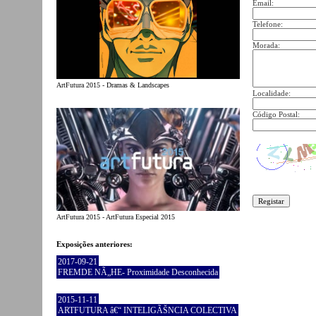
Email:
Telefone:
Morada:
ArtFutura 2015 - Dramas & Landscapes
Localidade:
Código Postal:
ArtFutura 2015 - ArtFutura Especial 2015
Exposições anteriores:
2017-09-21
FREMDE NÃ„HE- Proximidade Desconhecida
2015-11-11
ARTFUTURA â€“ INTELIGÃŠNCIA COLECTIVA