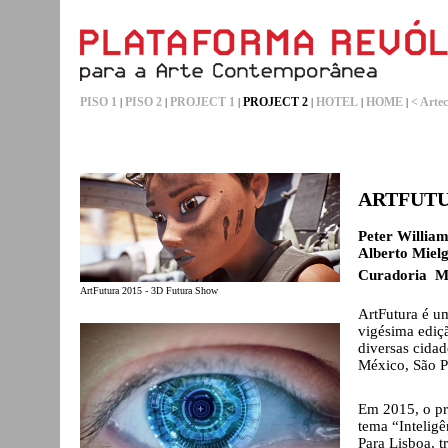
PISO 1
PISO 2
PROJECT 1
PROJECT 2
HOTEL
HOME
< Artec
|
|
|
|
|
|
ARTFUTU
Peter Willia
Alberto Mielg
Curadoria M
ArtFutura 2015 - 3D Futura Show
ArtFutura é um
vigésima ediç
diversas cida
México, São P
Em 2015, o pro
tema “Inteligê
Para Lisboa, 