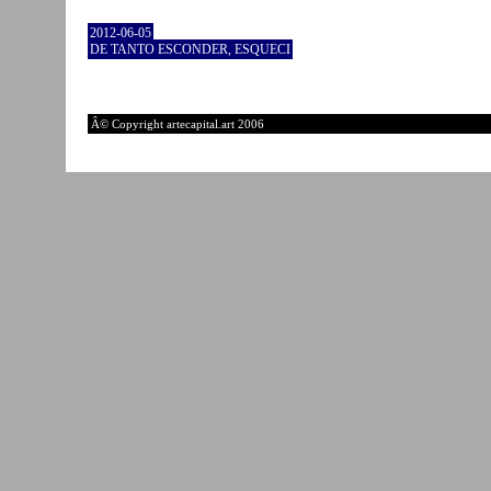
2012-06-05
DE TANTO ESCONDER, ESQUECI
Â© Copyright artecapital.art 2006