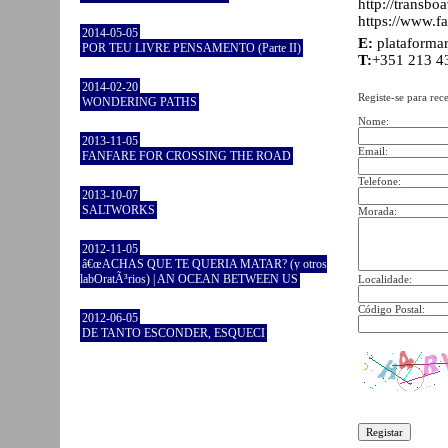
http://transbo
https://www.f
2014-05-05
E:
plataform
POR TEU LIVRE PENSAMENTO (Parte II)
T:
+351 213 4
2014-02-20
Registe-se para rec
WONDERING PATHS
Nome:
2013-11-05
Email:
FANFARE FOR CROSSING THE ROAD
Telefone:
2013-10-07
SALTWORKS
Morada:
2012-11-05
â€œACHAS QUE TE QUERIA MATAR? (y otros
labOratÃ³rios) | AN OCEAN BETWEEN US
Localidade:
Código Postal:
2012-06-05
DE TANTO ESCONDER, ESQUECI