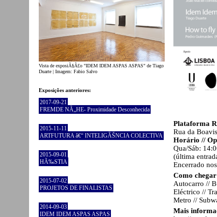
Vista de exposiÃ§Ã£o "IDEM IDEM ASPAS ASPAS" de Tiago
Duarte | Imagem: Fabio Salvo
Exposições anteriores:
2017-09-21
FREMDE NÃ„HE- Proximidade Desconhecida
Plataforma R
2015-11-11
Rua da Boavis
ARTFUTURA â€“ INTELIGÃŠNCIA COLECTIVA
Horário // O
Qua/Sáb: 14:0
2015-09-01
(última entrad
HÃ‰STIA
Encerrado nos 
Como chegar 
2015-07-02
Autocarro // B
PROJETOS DE FINALISTAS
Eléctrico // T
Metro // Subw
2014-09-03
Mais informa
IDEM IDEM ASPAS ASPAS