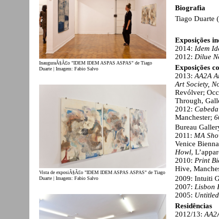
Biografia
Tiago Duarte 
Exposições in
2014:
Idem Id
2012:
Dilue N
InauguraÃ§Ã£o "IDEM IDEM ASPAS ASPAS" de Tiago
Exposições co
Duarte | Imagem: Fabio Salvo
2013:
AA2A Ar
Art Society, N
Revólver; Oc
Through, Gall
2012:
Cabeda
Manchester;
6
Bureau Galler
2011:
MA Sh
Venice Biennal
Howl
, L’appa
2010:
Print Bi
Hive, Manche
Vista de exposiÃ§Ã£o "IDEM IDEM ASPAS ASPAS" de Tiago
2009: Intuiti 
Duarte | Imagem: Fabio Salvo
2007:
Lisbon 
2005:
Untitled
Residências
2012/13:
AA2