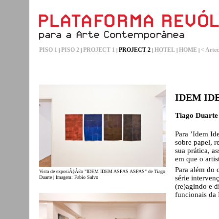
PISO 1
PISO 2
PROJECT 1
PROJECT 2
HOTEL
HOME
< Artec
|
|
|
|
|
|
IDEM ID
Tiago Duarte
Para ’Idem Id
sobre papel, r
sua prática, 
em que o artis
Para além do c
Vista de exposiÃ§Ã£o "IDEM IDEM ASPAS ASPAS" de Tiago
série interven
Duarte | Imagem: Fabio Salvo
(re)agindo e d
funcionais da 