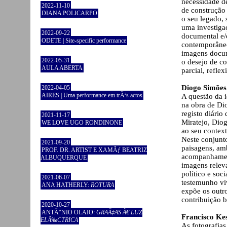
necessidade de
2022-11-10
de construção
DIANA POLICARPO
o seu legado, 
uma investiga
2022-09-22
documental e/o
ODETE | Site-specific performance
contemporâneo
imagens docum
2022-05-31
o desejo de co
AULA ABERTA
parcial, refle
Diogo Simões
2022-04-05
AIRES | Uma performance em trÃªs actos
A questão da 
na obra de Di
registo diário
2021-11-17
Miratejo, Diog
WE LOVE UGO RONDINONE
ao seu context
Neste conjunt
2021-09-20
paisagens, amb
PROF. DR. ARTIST E XAMÃƒ BEATRIZ
acompanhament
ALBUQUERQUE
imagens releva
político e soc
2021-06-07
testemunho viv
ANA HATHERLY:
ROTURA
expõe os outro
contribuição b
2020-10-27
ANTÃ“NIO OLAIO:
GRAÃ‡AS Ã€ LUZ
Francisco Kes
ELÃ‰CTRICA
As fotografias