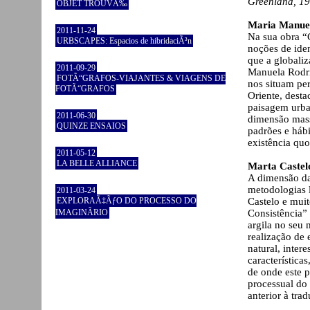
Greenland, 19
OBJET TROUVÃ‰
Maria Manue
2011-11-24
Na sua obra “
URBSCAPES: Espacios de hibridaciÃ³n
noções de iden
que a globaliz
2011-09-29
Manuela Rodri
FOTÃ“GRAFOS-VIAJANTES & VIAGENS DE
nos situam per
FOTÃ“GRAFOS
Oriente, desta
paisagem urba
2011-06-30
dimensão mass
QUINZE ENSAIOS
padrões e háb
existência quo
2011-05-12
LA BELLE ALLIANCE
Marta Castel
A dimensão da
metodologias l
2011-03-24
EXPLORAÃ‡ÃƒO DO PROCESSO DO
Castelo e muit
IMAGINÃRIO
Consistência” 
argila no seu
realização de 
natural, inter
característic
de onde este 
processual do
anterior à tra