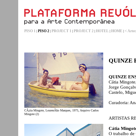
PISO 1
PISO 2
PROJECT 1
PROJECT 2
HOTEL
HOME
< Artec
|
|
|
|
|
|
QUINZE 
QUINZE EN
Cátia Mingote,
Jorge Gonçalv
Castelo, Migu
Curadoria: Ana
CÃ¡tia Mingote, LourenÃ§o Marques, 1975, Arquivo Carlos
Mingote (2)
ARTISTAS R
Cátia Mingot
O trabalho de 