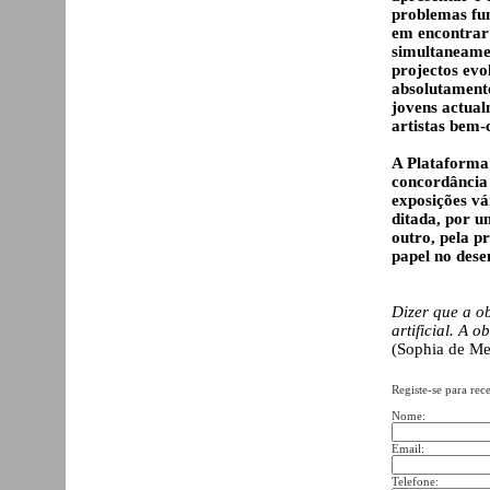
problemas fun
em encontrar 
simultaneamen
projectos evo
absolutamente
jovens actua
artistas bem-
A Plataforma 
concordância 
exposições vá
ditada, por u
outro, pela 
papel no dese
Dizer que a o
artificial. A o
(Sophia de Me
Registe-se para rec
Nome:
Email:
Telefone: