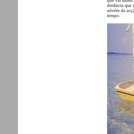
que vai muito
distância que
advém da acçã
tempo.