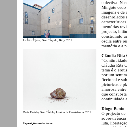
colectiva. Na
Mingote cedo c
imagens e de 
desenrolados e
característica
memórias reviv
projecto, inti
construindo u
JosÃ© JÃºpiter, Sem TÂ¡tulo, Billy, 2011
oscila entre r
memória e a p
Cláudia Rita 
“Continuidade 
Cláudia Rita O
tema é o eroti
por um sentim
ficcional e s
pictóricas e p
amorosa entre 
que consubsta
continuidade e
Diogo Bento
Marta Castelo, Sem TÃ­tulo, Limites da Consistencia, 2011
O projecto de
sobrevivência
luta, libertaç
Exposições anteriores: