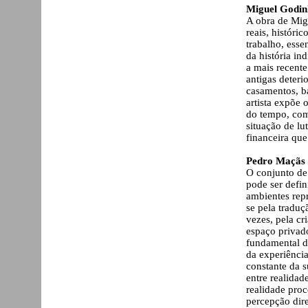
Miguel Godin
A obra de Mig
reais, históric
trabalho, esse
da história in
a mais recente
antigas deteri
casamentos, b
artista expõe 
do tempo, com 
situação de lu
financeira que
Pedro Maçãs
O conjunto de 
pode ser defi
ambientes repr
se pela traduç
vezes, pela cr
espaço privad
fundamental do
da experiênci
constante da s
entre realidad
realidade pro
percepção dir