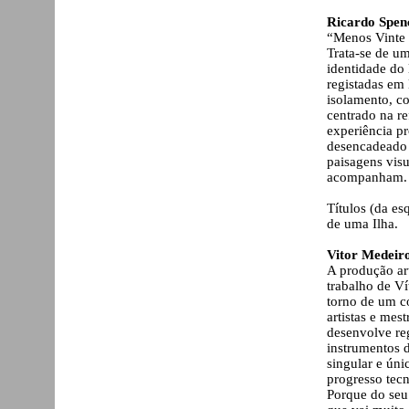
Ricardo Spen
“Menos Vinte e
Trata-se de um
identidade do 
registadas em 
isolamento, c
centrado na r
experiência pr
desencadeado 
paisagens visu
acompanham.
Títulos (da es
de uma Ilha.
Vitor Medeir
A produção ar
trabalho de Ví
torno de um co
artistas e mes
desenvolve reg
instrumentos 
singular e úni
progresso tec
Porque do seu 