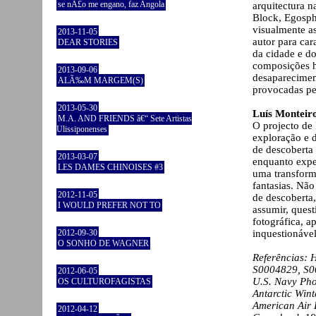
se nÃ£o me engano, faz Angola
arquitectura 
Block, Egosphe
visualmente as
2013-11-05
autor para ca
DEAR STORIES
da cidade e do
composições h
2013-09-06
desaparecimen
ALÃ‰M MARGEM(S)
provocadas pel
2013-05-30
Luís Monteir
M.A. AND FRIENDS â€“ Sete Artistas
O projecto de
Ulissiponenses
exploração e 
de descoberta
2013-03-07
enquanto exper
LES DAMES CHINOISES #3
uma transforma
fantasias. Nã
2012-11-05
de descoberta
I WOULD PREFER NOT TO
assumir, quest
fotográfica, 
2012-09-30
inquestionáve
O SONHO DE WAGNER
Referências: H
S0004829, S0
2012-06-05
U.S. Navy Pho
OS CULTUROFAGISTAS
Antarctic Win
American Air 
2012-04-12