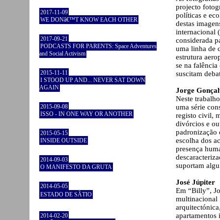
projecto fotog
2017-11-09
políticas e ec
WE DONâ€™T KNOW EACH OTHER
destas imagen
internacional
2017-09-21
considerada p
PODCASTS FOR PARENTS: Space Adventures
uma linha de 
and Social Activism
estrutura aero
se na falênci
2015-11-11
suscitam debat
I STOOD UP AND... NEVER SAT DOWN
AGAIN
Jorge Gonçal
Neste trabalh
2015-09-08
uma série con
ISSO - IN ONE WAY OR ANOTHER
registo civil,
divórcios e ou
padronização 
2015-05-15
escolha dos ac
INSIDE OUTSIDE
presença huma
descaracteriza
2014-09-03
suportam algu
O MANIFESTO DA GRUTA
José Júpiter
2014-05-05
Em “Billy”, J
ESTADO DE SÃTIO
multinacional 
arquitectónic
apartamentos 
2014-02-20