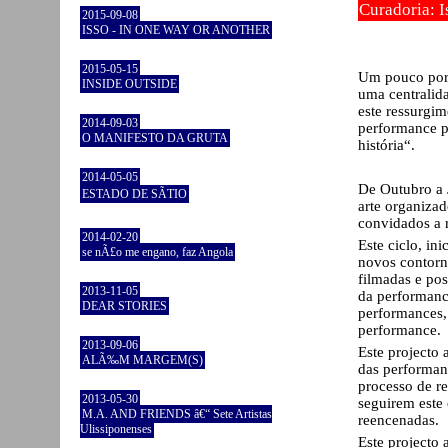
Curadoria: I
2015-09-08
ISSO - IN ONE WAY OR ANOTHER
2015-05-15
Um pouco por 
INSIDE OUTSIDE
uma centralid
este ressurgime
2014-09-03
performance p
O MANIFESTO DA GRUTA
história“.
2014-05-05
De Outubro a 
ESTADO DE SÃTIO
arte organizad
convidados a 
2014-02-20
Este ciclo, in
se nÃ£o me engano, faz Angola
novos contorno
filmadas e pos
2013-11-05
da performance
DEAR STORIES
performances, 
performance.
2013-09-06
Este projecto 
ALÃ‰M MARGEM(S)
das performanc
processo de re
2013-05-30
seguirem este 
M.A. AND FRIENDS â€“ Sete Artistas
reencenadas.
Ulissiponenses
Este projecto 