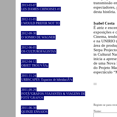
transmissão e
2013-03-07
espectadores,
LES DAMES CHINOISES #3
desta história.
2012-11-05
Isabel Costa
I WOULD PREFER NOT TO
É atriz e ence
exposições e c
2012-09-30
Cinema, tendo
O SONHO DE WAGNER
e na UNIRIO (
área de produç
2012-06-05
Serpa Project
OS CULTUROFAGISTAS
in Cultural N
inicia a apre
2012-04-12
de uma Nova E
OBJET TROUVÃ‰
do Projeto Ma
espectáculo “
2011-11-24
URBSCAPES: Espacios de hibridaciÃ³n
:::
2011-09-29
FOTÃ“GRAFOS-VIAJANTES & VIAGENS DE
FOTÃ“GRAFOS
Registe-se para rec
2011-06-30
Nome:
QUINZE ENSAIOS