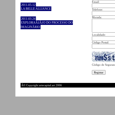
Email:
2011-05-12
LA BELLE ALLIANCE
Telefone:
Morada:
2011-03-24
EXPLORAÃ‡ÃƒO DO PROCESSO DO
IMAGINÃRIO
Localidade:
Código Postal:
Código de Seguran
Â© Copyright artecapital.art 2006