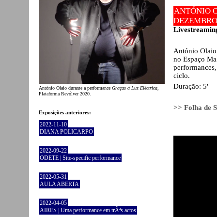
ANTÓNIO 
DEZEMBRO,
Livestreamin
António Olai
no Espaço Ma
performances,
ciclo.
Duração: 5'
António Olaio durante a performance
Graças à Luz Eléctrica
,
Plataforma Revólver 2020.
>> Folha de S
Exposições anteriores:
2022-11-10
DIANA POLICARPO
2022-09-22
ODETE | Site-specific performance
2022-05-31
AULA ABERTA
2022-04-05
AIRES | Uma performance em trÃªs actos