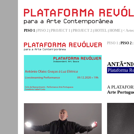
PISO 1
PISO 2
PROJECT 1
PROJECT 2
HOTEL
HOME
< Artec
|
|
|
|
|
|
PISO 1
PISO 2
|
|
ANTÃ“NI
Plataforma R
A PLATAFOR
Arte Portugu