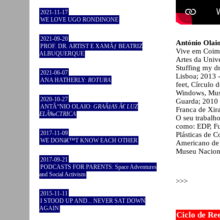
2021-11-17
WE LOVE UGO RONDINONE
2021-09-20
António Olai
PROF. DR. ARTIST E XAMÃƒ BEATRIZ
Vive em Coimbr
ALBUQUERQUE
Artes da Unive
Stuffing my d
2021-06-07
Lisboa; 2013 -
ANA HATHERLY:
ROTURA
feet, Círculo
Windows, Muse
2020-10-27
Guarda; 2010 -
ANTÃ“NIO OLAIO:
GRAÃ‡AS Ã€ LUZ
Franca de Xira
ELÃ‰CTRICA
O seu trabalho 
como: EDP, Fun
2017-11-09
Plásticas de 
WE DONâ€™T KNOW EACH OTHER
Americano de 
Museu Naciona
2017-09-21
PODCASTS FOR PARENTS: Space Adventures
and Social Activism
>>>
2015-11-11
I STOOD UP AND... NEVER SAT DOWN
AGAIN
Ciclo de Re