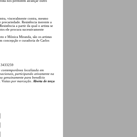
rista nos permitem alcançar outro
ntra, visceralmente contra, mesmo
precariedade. Resistência inerente a
stência a partir da qual o artista se
tos ele procura sucessivamente
nto e Mónica Miranda, são os artistas
com concepção e curadoria de Carlos
213433259
e contemporânea localizada em
rnacionais, participando ativamente na
na genuinamente para benefício
. Visitas por marcação.
Aberta de terça