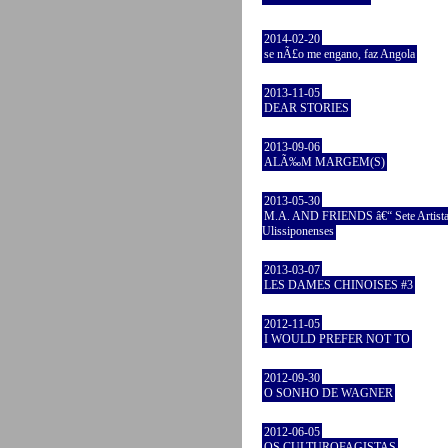
2014-02-20
se nÃ£o me engano, faz Angola
2013-11-05
DEAR STORIES
2013-09-06
ALÃ‰M MARGEM(S)
2013-05-30
M.A. AND FRIENDS â€“ Sete Artist
Ulissiponenses
2013-03-07
LES DAMES CHINOISES #3
2012-11-05
I WOULD PREFER NOT TO
2012-09-30
O SONHO DE WAGNER
2012-06-05
OS CULTUROFAGISTAS