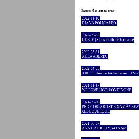
Exposições anteriores:
2022-11-10
DIANA POLICARPO
2022-09-22
ODETE | Site-specific performance
2022-05-31
AULA ABERTA
2022-04-05
AIRES | Uma performance em trÃªs ac
2021-11-17
WE LOVE UGO RONDINONE
2021-09-20
PROF. DR. ARTIST E XAMÃƒ BEA
ALBUQUERQUE
2021-06-07
ANA HATHERLY:
ROTURA