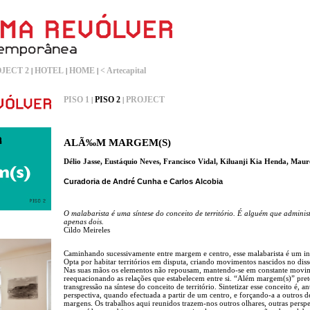
JECT 2
HOTEL
HOME
< Artecapital
|
|
|
PISO 1
PISO 2
PROJECT
|
|
ALÃ‰M MARGEM(S)
Délio Jasse, Eustáquio Neves, Francisco Vidal, Kiluanji Kia Henda, Mau
Curadoria de André Cunha e Carlos Alcobia
O malabarista é uma síntese do conceito de território. É alguém que administ
apenas dois.
Cildo Meireles
Caminhando sucessivamente entre margem e centro, esse malabarista é um i
Opta por habitar territórios em disputa, criando movimentos nascidos no diss
Nas suas mãos os elementos não repousam, mantendo-se em constante mov
reequacionando as relações que estabelecem entre si. “Além margem(s)” pret
transgressão na síntese do conceito de território. Sintetizar esse conceito é, 
perspectiva, quando efectuada a partir de um centro, e forçando-a a outro
margens. Os trabalhos aqui reunidos trazem-nos outros olhares, outras persp