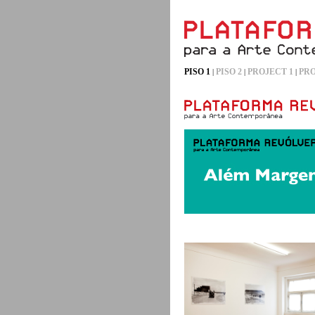
PISO 1
PISO 2
PROJECT 1
PRO
|
|
|