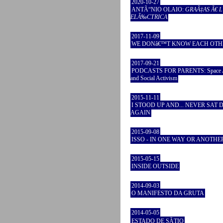
2020-10-27
ANTÃ“NIO OLAIO:
GRAÃ‡AS Ã€ 
ELÃ‰CTRICA
2017-11-09
WE DONâ€™T KNOW EACH OTH
2017-09-21
PODCASTS FOR PARENTS: Space A
and Social Activism
2015-11-11
I STOOD UP AND... NEVER SAT
AGAIN
2015-09-08
ISSO - IN ONE WAY OR ANOTHE
2015-05-15
INSIDE OUTSIDE
2014-09-03
O MANIFESTO DA GRUTA
2014-05-05
ESTADO DE SÃTIO