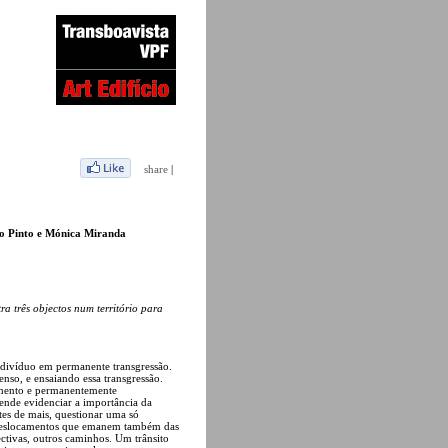
share
|
ro Pinto e Mónica Miranda
ra três objectos num território para
ndivíduo em permanente transgressão.
enso, e ensaiando essa transgressão.
imento e permanentemente
ende evidenciar a importância da
antes de mais, questionar uma só
s deslocamentos que emanem também das
ectivas, outros caminhos. Um trânsito