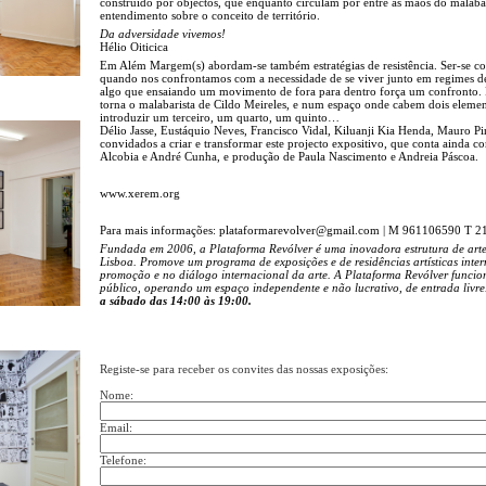
construído por objectos, que enquanto circulam por entre as mãos do malaba
entendimento sobre o conceito de território.
Da adversidade vivemos!
Hélio Oiticica
Em Além Margem(s) abordam-se também estratégias de resistência. Ser-se co
quando nos confrontamos com a necessidade de se viver junto em regimes de 
algo que ensaiando um movimento de fora para dentro força um confronto. Resi
torna o malabarista de Cildo Meireles, e num espaço onde cabem dois elemen
introduzir um terceiro, um quarto, um quinto…
Délio Jasse, Eustáquio Neves, Francisco Vidal, Kiluanji Kia Henda, Mauro Pi
convidados a criar e transformar este projecto expositivo, que conta ainda 
Alcobia e André Cunha, e produção de Paula Nascimento e Andreia Páscoa.
www.xerem.org
Para mais informações: plataformarevolver@gmail.com | M 961106590 T 
Fundada em 2006, a Plataforma Revólver é uma inovadora estrutura de art
Lisboa. Promove um programa de exposições e de residências artísticas inte
promoção e no diálogo internacional da arte.
A Plataforma Revólver funcio
público, operando um espaço independente e não lucrativo, de entrada livre
a sábado das 14:00 às 19:00.
Registe-se para receber os convites das nossas exposições:
Nome:
Email:
Telefone: