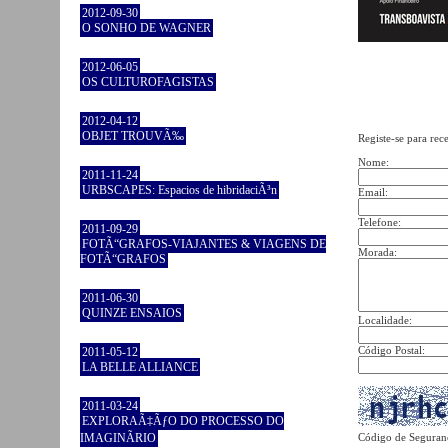
2012-09-30
O SONHO DE WAGNER
2012-06-05
OS CULTUROFAGISTAS
2012-04-12
OBJET TROUVÃ‰
Registe-se para rec
Nome:
2011-11-24
URBSCAPES: Espacios de hibridaciÃ³n
Email:
Telefone:
2011-09-29
FOTÃ“GRAFOS-VIAJANTES & VIAGENS DE
Morada:
FOTÃ“GRAFOS
2011-06-30
QUINZE ENSAIOS
Localidade:
Código Postal:
2011-05-12
LA BELLE ALLIANCE
2011-03-24
EXPLORAÃ‡ÃƒO DO PROCESSO DO
Código de Seguran
IMAGINÃRIO