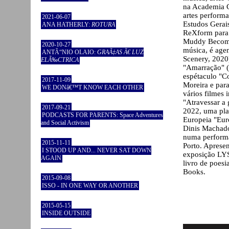
na Academia C
artes perform
2021-06-07
Estudos Gerai
ANA HATHERLY:
ROTURA
ReXform para 
Muddy Becomi
2020-10-27
música, é age
ANTÃ“NIO OLAIO:
GRAÃ‡AS Ã€ LUZ
Scenery, 2020)
ELÃ‰CTRICA
"Amarração" (
espétaculo "C
2017-11-09
Moreira e par
WE DONâ€™T KNOW EACH OTHER
vários filmes 
"Atravessar a
2017-09-21
2022, uma pla
PODCASTS FOR PARENTS: Space Adventures
Europeia "Eur
and Social Activism
Dinis Machado
numa performa
2015-11-11
Porto. Apresen
I STOOD UP AND... NEVER SAT DOWN
exposição LYS
AGAIN
livro de poesi
Books.
2015-09-08
ISSO - IN ONE WAY OR ANOTHER
2015-05-15
INSIDE OUTSIDE