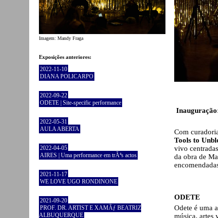
Imagem: Mandy Fraga
Exposições anteriores:
2022-11-10
DIANA POLICARPO
2022-09-22
ODETE | Site-specific performance
Inauguração:
2022-05-31
AULA ABERTA
Com curadoria
Tools to Unbl
vivo centradas
2022-04-05
AIRES | Uma performance em trÃªs actos
da obra de Ma
encomendadas 
2021-11-17
WE LOVE UGO RONDINONE
ODETE
2021-09-20
Odete é uma ar
PROF. DR. ARTIST E XAMÃƒ BEATRIZ
ALBUQUERQUE
música, artes 