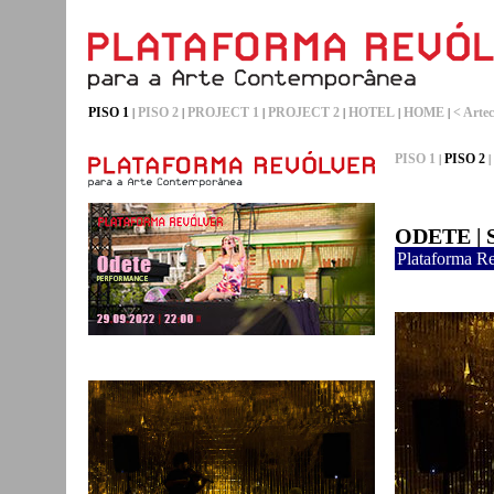
PISO 1
PISO 2
PROJECT 1
PROJECT 2
HOTEL
HOME
< Artec
|
|
|
|
|
|
PISO 1
PISO 2
|
|
ODETE | S
Plataforma R