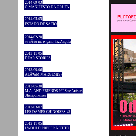
2014-09-03
O MANIFESTO DA GRUTA
2014-05-05
ESTADO DE SÃTIO
2014-02-20
se nÃ£o me engano, faz Angola
2013-11-05
DEAR STORIES
2013-09-06
ALÃ‰M MARGEM(S)
2013-05-30
M.A. AND FRIENDS â€“ Sete Artistas
Ulissiponenses
2013-03-07
LES DAMES CHINOISES #3
2012-11-05
I WOULD PREFER NOT TO