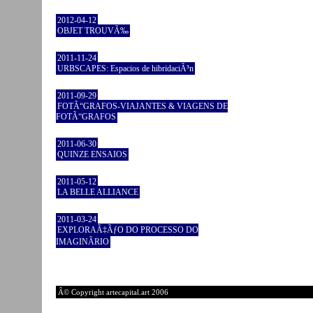
2012-04-12
OBJET TROUVÃ‰
2011-11-24
URBSCAPES: Espacios de hibridaciÃ³n
2011-09-29
FOTÃ“GRAFOS-VIAJANTES & VIAGENS DE
FOTÃ“GRAFOS
2011-06-30
QUINZE ENSAIOS
2011-05-12
LA BELLE ALLIANCE
2011-03-24
EXPLORAÃ‡ÃƒO DO PROCESSO DO
IMAGINÃRIO
Â© Copyright artecapital.art 2006