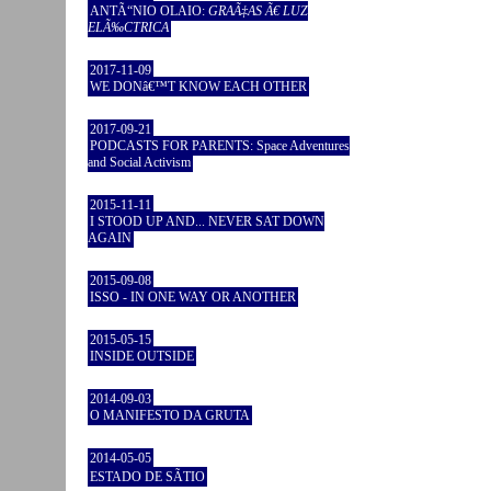
ANTÃ“NIO OLAIO:
GRAÃ‡AS Ã€ LUZ
ELÃ‰CTRICA
2017-11-09
WE DONâ€™T KNOW EACH OTHER
2017-09-21
PODCASTS FOR PARENTS: Space Adventures
and Social Activism
2015-11-11
I STOOD UP AND... NEVER SAT DOWN
AGAIN
2015-09-08
ISSO - IN ONE WAY OR ANOTHER
2015-05-15
INSIDE OUTSIDE
2014-09-03
O MANIFESTO DA GRUTA
2014-05-05
ESTADO DE SÃTIO