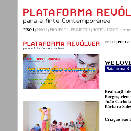
PISO 1
PISO 2
PROJECT 1
PROJECT 2
HOTEL
HOME
< Artec
|
|
|
|
|
|
PISO 1
PISO 2
|
|
WE LOV
Plataforma R
Realização d
Borges; elenc
João Cachola
Bárbara Sale
Criação São 