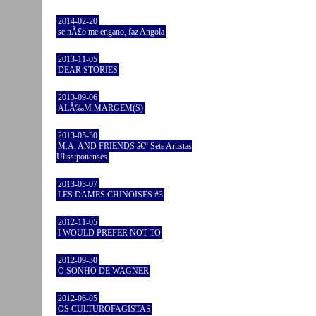
2014-02-20
se nÃ£o me engano, faz Angola
2013-11-05
DEAR STORIES
2013-09-06
ALÃ‰M MARGEM(S)
2013-05-30
M.A. AND FRIENDS â€“ Sete Artistas
Ulissiponenses
2013-03-07
LES DAMES CHINOISES #3
2012-11-05
I WOULD PREFER NOT TO
2012-09-30
O SONHO DE WAGNER
2012-06-05
OS CULTUROFAGISTAS