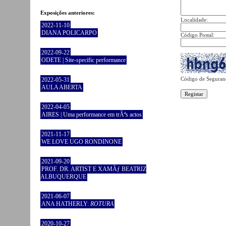
Exposições anteriores:
Localidade:
2022-11-10
DIANA POLICARPO
Código Postal:
2022-09-22
ODETE | Site-specific performance
Código de Seguran
2022-05-31
AULA ABERTA
2022-04-05
AIRES | Uma performance em trÃªs actos
2021-11-17
WE LOVE UGO RONDINONE
2021-09-20
PROF. DR. ARTIST E XAMÃƒ BEATRIZ
ALBUQUERQUE
2021-06-07
ANA HATHERLY:
ROTURA
2020-10-27