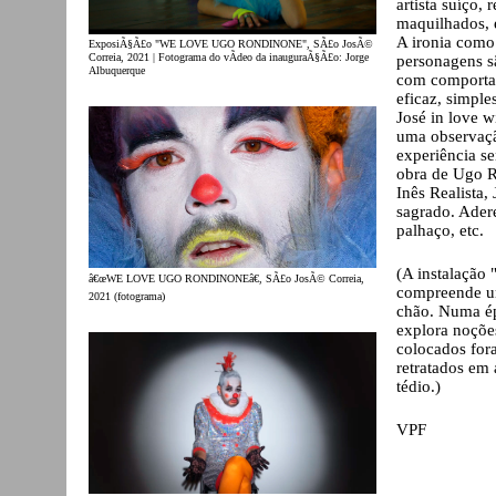
artista suíço,
maquilhados, 
A ironia como 
ExposiÃ§Ã£o "WE LOVE UGO RONDINONE", SÃ£o JosÃ©
Correia, 2021 | Fotograma do vÃ­deo da inauguraÃ§Ã£o: Jorge
personagens s
Albuquerque
com comportam
eficaz, simple
José in love 
uma observaçã
experiência s
obra de Ugo R
Inês Realista
sagrado. Adere
palhaço, etc.
(A instalação
â€œWE LOVE UGO RONDINONEâ€, SÃ£o JosÃ© Correia,
compreende um
2021 (fotograma)
chão. Numa ép
explora noções
colocados for
retratados em 
tédio.)
VPF