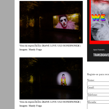
Vista da exposiÃ§Ã£o â€œWE LOVE UGO RONDINONEâ€ |
Imagem: Mandy Fraga
Registe-se para rec
Nome:
Email:
Telefone:
Morada:
Vista da exposiÃ§Ã£o â€œWE LOVE UGO RONDINONEâ€ |
Imagem: Mandy Fraga