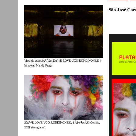
São José
Cor
Vista da exposiÃ§Ã£o â€œWE LOVE UGO RONDINONEâ€ |
Imagem: Mandy Fraga
â€œWE LOVE UGO RONDINONEâ€, SÃ£o JosÃ© Correia,
2021 (fotograma)