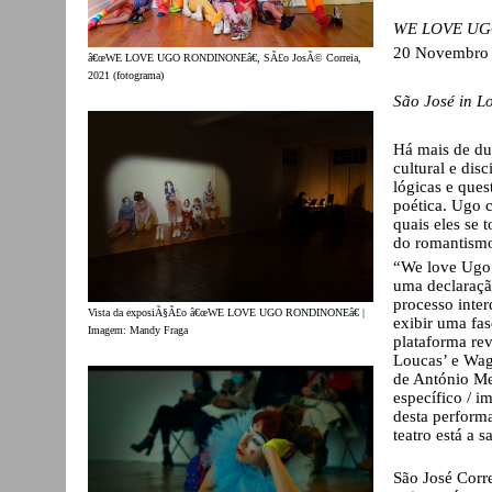
WE LOVE U
20 Novembro 
â€œWE LOVE UGO RONDINONEâ€, SÃ£o JosÃ© Correia,
2021 (fotograma)
São José in L
Há mais de du
cultural e dis
lógicas e que
poética. Ugo c
quais eles se 
do romantism
“We love Ugo 
uma declaraçã
processo inter
Vista da exposiÃ§Ã£o â€œWE LOVE UGO RONDINONEâ€ |
exibir uma fa
Imagem: Mandy Fraga
plataforma rev
Loucas’ e Wag
de António Me
específico / im
desta perform
teatro está a 
São José Corre