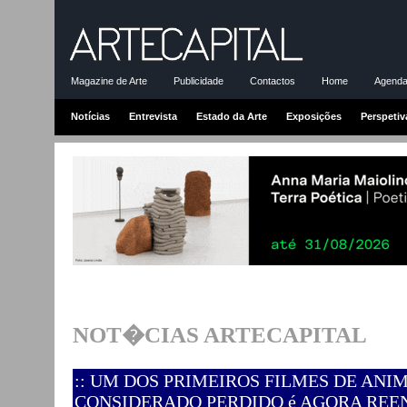
Magazine de Arte
Publicidade
Contactos
Home
Agenda-
Notícias
Entrevista
Estado da Arte
Exposições
Perspetiv
NOT�CIAS ARTECAPITAL
:: UM DOS PRIMEIROS FILMES DE AN
CONSIDERADO PERDIDO é AGORA RE