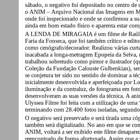
sábado, o negativo foi depositado no centro de
o ANIM – Arquivo Nacional das Imagens em Mov
onde foi inspecionado e onde se confirmou a sua
ainda em bom estado físico e aparenta estar com
A LENDA DE MIRAGAIA é um filme de Raúl Fa
Faria da Fonseca, que foi também crítico e edit
como cenógrafo/decorador. Realizou várias cur
inacabada a longa-metragem Epopeia da Selva,
trabalhou sobretudo como pintor e ilustrador (q
Coleção da Fundação Calouste Gulbenkian), send
se conjetura ter sido no sentido de dominar a téc
inicialmente desenvolvida e aperfeiçoada por Lo
iluminação e da contraluz, de fotograma em foto
desenvolveram as suas versões da técnica. A an
Ulyssea Filme foi feita com a utilização de uma 
terminando com 28.400 fotos isoladas, segundo
O negativo será preservado e será tirada uma c
também será digitalizado. No ano em que se c
ANIM, voltará a ser exibido este filme desapare
reencontrado de forma afortunada. Assim que a s