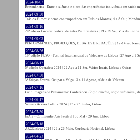
2024-10-07
Ressonâncias - Entre o silêncio e o eco das experiências individuais em saúde 
2024-09-30
Trás-os-Filmes: cinema contemporâneo em Trás-os-Montes | 4 e 5 Out, Mondi
2024-09-16
20ª edição Circular Festival de Artes Performativas | 19 a 29 Set, Vila do Conde
2024-09-03
PERFORMANCES, PROJECÇÕES, DEBATES E REDAÇÕES | 12-14 set, Rampa
2024-08-26
16ª edição FUSO - Festival Internacional de Videoarte de Lisboa | 27 Ago a 1 Se
2024-08-12
5ª edição Operafest 2024 | 22 Ago a 11 Set, Vários locais, Lisboa e Oeiras
2024-07-30
3ª Edição Festival Ocupar a Velga | 3 a 11 Agosto, Aldeia de Valezim
2024-07-16
Ciclo Imagens de Pensamento: Conferência
Corpo rebelde, corpo vulnerável
, d
2024-06-17
Semana Acesso Cultura 2024 | 17 a 23 Junho, Lisboa
2024-05-30
InArt – Community Arts Festival | 30 Mai - 29 Jun, Lisboa
2024-05-18
ARCOlisboa 2024 | 23 a 26 Maio, Cordoaria Nacional, Lisboa
2024-04-23