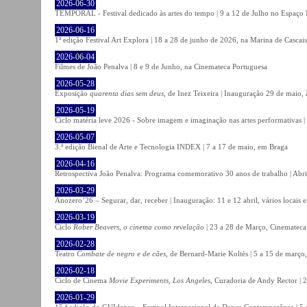
2026-06-30
TEMPORAL - Festival dedicado às artes do tempo | 9 a 12 de Julho no Espaço
2026-06-16
1ª edição Festival Art Explora | 18 a 28 de junho de 2026, na Marina de Cascais
2026-06-04
Filmes de João Penalva | 8 e 9 de Junho, na Cinemateca Portuguesa
2026-05-28
Exposição
quarenta dias sem deus
, de Inez Teixeira | Inauguração 29 de maio
2026-05-19
Ciclo matéria leve 2026 - Sobre imagem e imaginação nas artes performativas |
2026-05-07
3.ª edição Bienal de Arte e Tecnologia INDEX | 7 a 17 de maio, em Braga
2026-04-16
Retrospectiva João Penalva: Programa comemorativo 30 anos de trabalho | Abri
2026-03-29
Anozero’26 – Segurar, dar, receber | Inauguração: 11 e 12 abril, vários locais
2026-03-19
Ciclo
Rober Beavers, o cinema como revelação
| 23 a 28 de Março, Cinemateca
2026-02-28
Teatro
Combate de negro e de cães
, de Bernard-Marie Koltès | 5 a 15 de março,
2026-02-18
Ciclo de Cinema
Movie Experiments, Los Angeles
, Curadoria de Andy Rector | 2
2026-01-29
15.ª edição do GUIdance – Festival Internacional de Dança Contemporânea | 5 