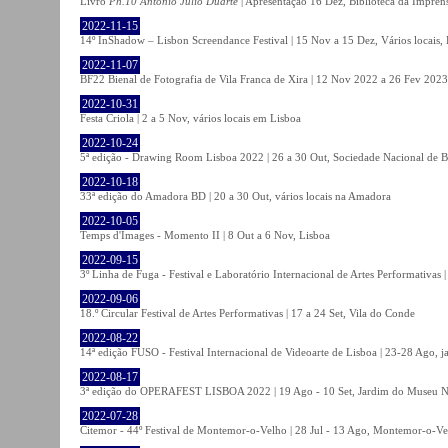
Livro
Ph.10 António Júlio Duarte
| Apresentação 16 Dez, Biblioteca da Impren
2022-11-15
14º InShadow – Lisbon Screendance Festival | 15 Nov a 15 Dez, Vários locais,
2022-11-07
BF22 Bienal de Fotografia de Vila Franca de Xira | 12 Nov 2022 a 26 Fev 2023, 
2022-10-31
Festa Criola | 2 a 5 Nov, vários locais em Lisboa
2022-10-24
5ª edição - Drawing Room Lisboa 2022 | 26 a 30 Out, Sociedade Nacional de Be
2022-10-18
33ª edição do Amadora BD | 20 a 30 Out, vários locais na Amadora
2022-10-05
Temps d'Images - Momento II | 8 Out a 6 Nov, Lisboa
2022-09-15
3º Linha de Fuga - Festival e Laboratório Internacional de Artes Performativas 
2022-09-06
18.º Circular Festival de Artes Performativas | 17 a 24 Set, Vila do Conde
2022-08-22
14ª edição FUSO - Festival Internacional de Videoarte de Lisboa | 23-28 Ago, j
2022-08-17
3ª edição do OPERAFEST LISBOA 2022 | 19 Ago - 10 Set, Jardim do Museu Na
2022-07-28
Citemor - 44º Festival de Montemor-o-Velho | 28 Jul - 13 Ago, Montemor-o-Ve