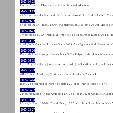
2025-10-03
Festival Materiais Diversos | 3 a 12 Out, Minde & Alcanena
2025-09-19
21.ª edição Circular Festival de Artes Performativas | 20—27 de setembro, Vila
2025-09-03
5.ª edição BoCA – Bienal de Artes Contemporânea | 10 Set a 26 Out, Lisboa e 
2025-08-23
17ª edição do FUSO - Festival Internacional de Videoarte de Lisboa | 26 a 31 d
2025-08-02
6ª edição do Operafest Lisboa e Oeiras 2025 | 7 de Agosto a 16 de Setembro, vá
2025-06-26
Bienal de Arte Contemporânea da Maia 2025 - Fulgor | 3 de julho a 14 setemb
2025-06-03
Ciclo Billy Woodberry | Realizador Convidado | De 3 a 28 de Junho, na Cinema
2025-05-29
ARCOlisboa - 8ª edição | 29 Maio a 1 Junho, Cordoaria Nacional
2025-05-14
Bienal'25 Fotografia do Porto | 15 maio a 29 junho, Vários locais no Porto
2025-05-02
22ª edição Lisbon Art and Antiques Fair | 9 a 17 de maio, na Cordoaria Naciona
2025-04-23
9.ª edição Festival DDD - Dias da Dança | 23 Abr a 4 Mai, Porto, Matosinhos e
2025-03-27