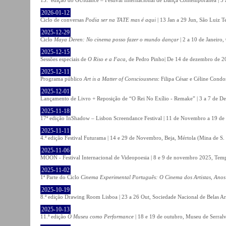
2026-01-12
Ciclo de conversas
Podia ser na TATE mas é aqui
| 13 Jan a 29 Jun, São Luiz T
2025-12-29
Ciclo
Maya Deren: No cinema posso fazer o mundo dançar
| 2 a 10 de Janeiro
2025-12-15
Sessões especiais de
O Riso e a Faca
, de Pedro Pinho| De 14 de dezembro de 20
2025-12-11
Programa público
Art is a Matter of Consciousness
: Filipa César e Céline Cond
2025-12-01
Lançamento de Livro + Reposição de “O Rei No Exílio - Remake” | 3 a 7 de D
2025-11-18
17ª edição InShadow – Lisbon Screendance Festival | 11 de Novembro a 19 de
2025-11-11
4.ª edição Festival Futurama | 14 e 29 de Novembro, Beja, Mértola (Mina de S
2025-11-06
MOON - Festival Internacional de Videopoesia | 8 e 9 de novembro 2025, Temp
2025-11-02
1ª Parte do Ciclo
Cinema Experimental Português: O Cinema dos Artistas, Anos
2025-10-19
8.ª edição Drawing Room Lisboa | 23 a 26 Out, Sociedade Nacional de Belas Ar
2025-10-13
11.ª edição
O Museu como Performance
| 18 e 19 de outubro, Museu de Serral