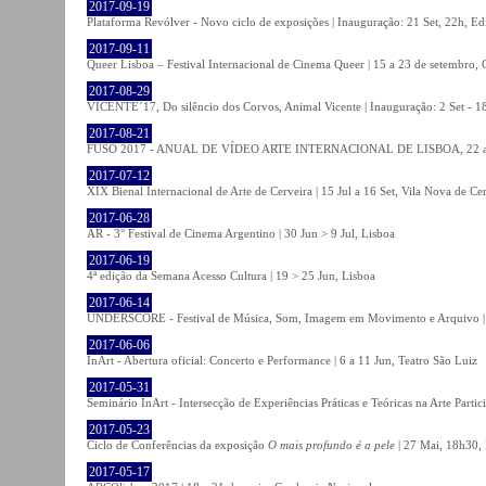
2017-09-19
Plataforma Revólver - Novo ciclo de exposições | Inauguração: 21 Set, 22h, Edi
2017-09-11
Queer Lisboa – Festival Internacional de Cinema Queer | 15 a 23 de setembro,
2017-08-29
VICENTE´17, Do silêncio dos Corvos, Animal Vicente | Inauguração: 2 Set - 
2017-08-21
FUSO 2017 - ANUAL DE VÍDEO ARTE INTERNACIONAL DE LISBOA, 22 a 
2017-07-12
XIX Bienal Internacional de Arte de Cerveira | 15 Jul a 16 Set, Vila Nova de Ce
2017-06-28
AR - 3° Festival de Cinema Argentino | 30 Jun > 9 Jul, Lisboa
2017-06-19
4ª edição da Semana Acesso Cultura | 19 > 25 Jun, Lisboa
2017-06-14
UNDERSCORE - Festival de Música, Som, Imagem em Movimento e Arquivo | 1
2017-06-06
InArt - Abertura oficial: Concerto e Performance | 6 a 11 Jun, Teatro São Luiz
2017-05-31
Seminário InArt - Intersecção de Experiências Práticas e Teóricas na Arte Part
2017-05-23
Ciclo de Conferências da exposição
O mais profundo é a pele
| 27 Mai, 18h30, 
2017-05-17