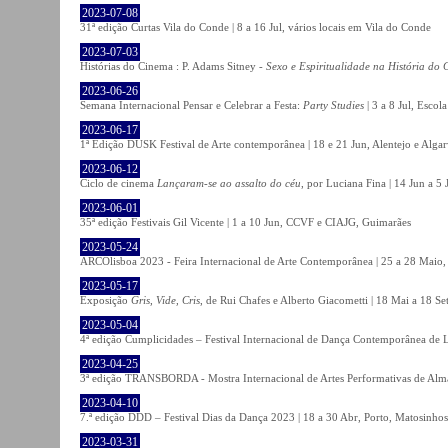
2023-07-08
31ª edição Curtas Vila do Conde | 8 a 16 Jul, vários locais em Vila do Conde
2023-07-03
Histórias do Cinema : P. Adams Sitney -
Sexo e Espiritualidade na História do
2023-06-26
Semana Internacional Pensar e Celebrar a Festa:
Party Studies
| 3 a 8 Jul, Escol
2023-06-17
1ª Edição DUSK Festival de Arte contemporânea | 18 e 21 Jun, Alentejo e Alga
2023-06-12
Ciclo de cinema
Lançaram-se ao assalto do céu
, por Luciana Fina | 14 Jun a 5
2023-06-01
35ª edição Festivais Gil Vicente | 1 a 10 Jun, CCVF e CIAJG, Guimarães
2023-05-24
ARCOlisboa 2023 - Feira Internacional de Arte Contemporânea | 25 a 28 Maio,
2023-05-17
Exposição
Gris, Vide, Cris
, de Rui Chafes e Alberto Giacometti | 18 Mai a 18 S
2023-05-04
4ª edição Cumplicidades – Festival Internacional de Dança Contemporânea de L
2023-04-25
3ª edição TRANSBORDA - Mostra Internacional de Artes Performativas de Alma
2023-04-10
7.ª edição DDD – Festival Dias da Dança 2023 | 18 a 30 Abr, Porto, Matosinhos
2023-03-31