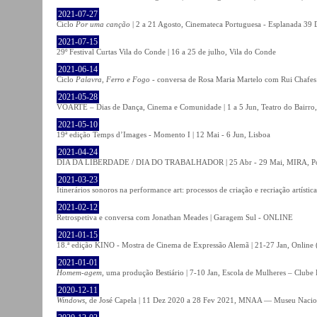
2021-07-27
Ciclo
Por uma canção
| 2 a 21 Agosto, Cinemateca Portuguesa - Esplanada 39 
2021-07-15
29º Festival Curtas Vila do Conde | 16 a 25 de julho, Vila do Conde
2021-06-14
Ciclo
Palavra, Ferro e Fogo
- conversa de Rosa Maria Martelo com Rui Chafes |
2021-05-28
VOARTE – Dias de Dança, Cinema e Comunidade | 1 a 5 Jun, Teatro do Bairro,
2021-05-10
19ª edição Temps d’Images - Momento I | 12 Mai - 6 Jun, Lisboa
2021-04-24
DIA DA LIBERDADE / DIA DO TRABALHADOR | 25 Abr - 29 Mai, MIRA, P
2021-03-23
Itinerários sonoros na performance art: processos de criação e recriação artíst
2021-02-12
Retrospetiva e conversa com Jonathan Meades | Garagem Sul - ONLINE
2021-01-15
18.ª edição KINO - Mostra de Cinema de Expressão Alemã | 21-27 Jan, Online (
2021-01-01
Homem-agem
, uma produção Bestiário | 7-10 Jan, Escola de Mulheres – Clube 
2020-12-11
Windows
, de José Capela | 11 Dez 2020 a 28 Fev 2021, MNAA — Museu Nacion