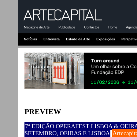
Magazine de Arte
Publicidade
Contactos
Home
Agenda-
Notícias
Entrevista
Estado da Arte
Exposições
Perspetiv
PREVIEW
7ª EDIÇÃO OPERAFEST LISBOA & OEIRAS
SETEMBRO, OEIRAS E LISBOA
Artecapit