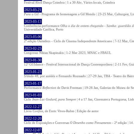
Festival Abril Dança Coimbra | 1 a 30 Abr, Vários locais, Coimbra
2023-03-21
Para o Gil
- Programa de homenagem a Gil Mendo | 23-25 Mar, Culturgest, Li
2023-03-13
Conferência-performance
Olha o dia de ontem chegando - Samba: guardião 
Universidade Católica, Porto
2023-03-06
2ª edição Outsiders – Ciclo de Cinema Independente Americano | 7-12 Mar, C
2023-02-25
Congresso Nikias Skapinakis | 1-2 Mar 2023, MNAC e FBAUL
2023-01-30
12º GUIdance - Festival Internacional de Dança Contemporânea | 2-11 Fev, Gu
2023-01-23
S/título #8
, por auéééu e Fernando Roussado | 27-29 Jan, TBA - Teatro do Bair
2023-01-17
Performance
Reflection
de Davis Freeman | 19-26 Jan, Galerias do Museu de Ser
2023-01-03
Ciclo
Jean-Luc Godard, para Sempre
| 4 a 17 Jan, Cinemateca Portuguesa, Lis
2022-12-27
Livro
Confins
, de Enric Vives-Rubio | Edição de autor
2022-12-20
Ciclo de Exposições e Conversas
O Desenho como Pensamento
- 2ª edição | 14
2022-12-07