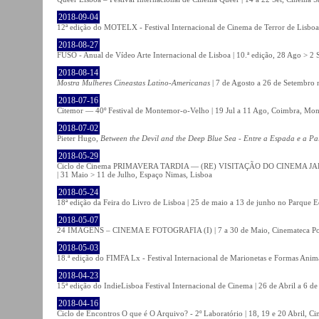
2018-09-04
12ª edição do MOTELX - Festival Internacional de Cinema de Terror de Lisboa 
2018-08-27
FUSO - Anual de Vídeo Arte Internacional de Lisboa | 10.ª edição, 28 Ago > 2 
2018-08-14
Mostra Mulheres Cineastas Latino-Americanas
| 7 de Agosto a 26 de Setembro 
2018-07-16
Citemor — 40º Festival de Montemor-o-Velho | 19 Jul a 11 Ago, Coimbra, Mon
2018-07-02
Pieter Hugo,
Between the Devil and the Deep Blue Sea - Entre a Espada e a Pa
2018-05-29
Ciclo de Cinema PRIMAVERA TARDIA — (RE) VISITAÇÃO DO CINEMA JAPONÊS
| 31 Maio > 11 de Julho, Espaço Nimas, Lisboa
2018-05-24
18ª edição da Feira do Livro de Lisboa | 25 de maio a 13 de junho no Parque 
2018-05-07
24 IMAGENS – CINEMA E FOTOGRAFIA (I) | 7 a 30 de Maio, Cinemateca Po
2018-05-03
18.ª edição do FIMFA Lx - Festival Internacional de Marionetas e Formas Anim
2018-04-23
15ª edição do IndieLisboa Festival Internacional de Cinema | 26 de Abril a 6 d
2018-04-16
Ciclo de Encontros O que é O Arquivo? - 2º Laboratório | 18, 19 e 20 Abril, C