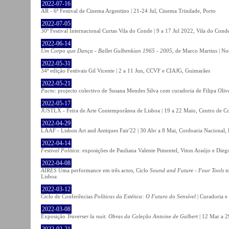
2022-07-16
AR - 6ª Festival de Cinema Argentino | 21-24 Jul, Cinema Trindade, Porto
2022-07-05
30º Festival Internacional Curtas Vila do Conde | 9 a 17 Jul 2022, Vila do Cond
2022-06-14
Um Corpo que Dança - Ballet Gulbenkian 1965 - 2005
, de Marco Martins | No
2022-05-31
34ª edição Festivais Gil Vicente | 2 a 11 Jun, CCVF e CIAJG, Guimarães
2022-05-21
Pacto
: projecto colectivo de Susana Mendes Silva com curadoria de Filipa Oli
2022-05-17
JUSTLX - Feira de Arte Contemporânea de Lisboa | 19 a 22 Maio, Centro de C
2022-04-29
LAAF - Lisbon Art and Antiques Fair'22 | 30 Abr a 8 Mai, Cordoaria Nacional,
2022-04-14
Festival Política
: exposições de Pauliana Valente Pimentel, Viton Araújo e Die
2022-04-08
AIRES
Uma performance em três actos, Ciclo
Sound and Future - Four Tools t
Lisboa
2022-03-12
Ciclo de Conferências
Políticas da Estética: O Futuro do Sensível
| Curadoria e
2022-03-08
Exposição
Traverser la nuit. Obras da Coleção Antoine de Galbert
| 12 Mar a 2
2022-02-21