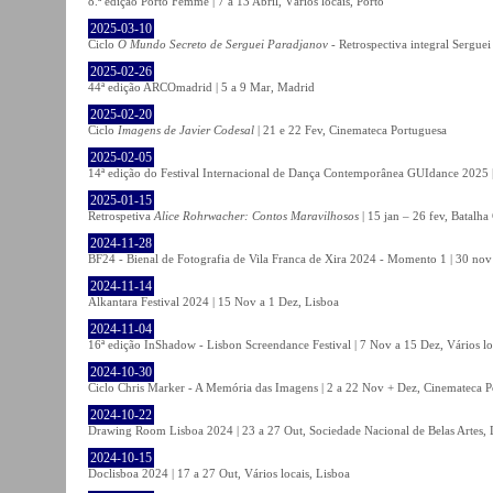
8.ª edição Porto Femme | 7 a 13 Abril, Vários locais, Porto
2025-03-10
Ciclo
O Mundo Secreto de Serguei Paradjanov
- Retrospectiva integral Sergu
2025-02-26
44ª edição ARCOmadrid | 5 a 9 Mar, Madrid
2025-02-20
Ciclo
Imagens de Javier Codesal
| 21 e 22 Fev, Cinemateca Portuguesa
2025-02-05
14ª edição do Festival Internacional de Dança Contemporânea GUIdance 2025 |
2025-01-15
Retrospetiva
Alice Rohrwacher: Contos Maravilhosos
| 15 jan – 26 fev, Batalh
2024-11-28
BF24 - Bienal de Fotografia de Vila Franca de Xira 2024 - Momento 1 | 30 nov 
2024-11-14
Alkantara Festival 2024 | 15 Nov a 1 Dez, Lisboa
2024-11-04
16ª edição InShadow - Lisbon Screendance Festival | 7 Nov a 15 Dez, Vários lo
2024-10-30
Ciclo Chris Marker - A Memória das Imagens | 2 a 22 Nov + Dez, Cinemateca P
2024-10-22
Drawing Room Lisboa 2024 | 23 a 27 Out, Sociedade Nacional de Belas Artes, 
2024-10-15
Doclisboa 2024 | 17 a 27 Out, Vários locais, Lisboa