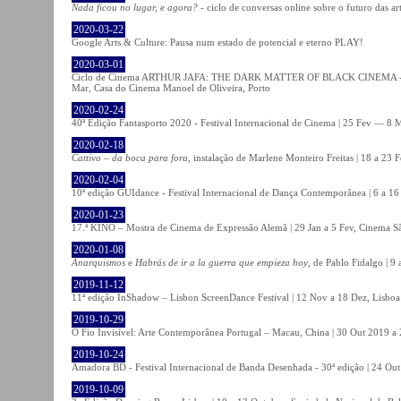
Nada ficou no lugar, e agora?
- ciclo de conversas online sobre o futuro das ar
2020-03-22
Google Arts & Culture: Pausa num estado de potencial e eterno PLAY!
2020-03-01
Ciclo de Cinema ARTHUR JAFA: THE DARK MATTER OF BLACK CINEMA - 
Mar, Casa do Cinema Manoel de Oliveira, Porto
2020-02-24
40ª Edição Fantasporto 2020 - Festival Internacional de Cinema | 25 Fev — 8 M
2020-02-18
Cattivo – da boca para fora
, instalação de Marlene Monteiro Freitas | 18 a 23 
2020-02-04
10ª edição GUIdance - Festival Internacional de Dança Contemporânea | 6 a 16
2020-01-23
17.ª KINO – Mostra de Cinema de Expressão Alemã | 29 Jan a 5 Fev, Cinema Sã
2020-01-08
Anarquismos
e
Habrás de ir a la guerra que empieza hoy
, de Pablo Fidalgo | 9 
2019-11-12
11ª edição InShadow – Lisbon ScreenDance Festival | 12 Nov a 18 Dez, Lisboa
2019-10-29
O Fio Invisível: Arte Contemporânea Portugal – Macau, China | 30 Out 2019 
2019-10-24
Amadora BD - Festival Internacional de Banda Desenhada - 30ª edição | 24 Ou
2019-10-09