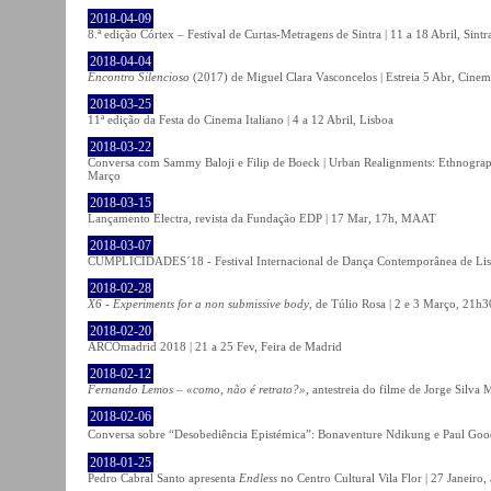
2018-04-09
8.ª edição Córtex – Festival de Curtas-Metragens de Sintra | 11 a 18 Abril, Sintr
2018-04-04
Encontro Silencioso
(2017) de Miguel Clara Vasconcelos | Estreia 5 Abr, Cinem
2018-03-25
11ª edição da Festa do Cinema Italiano | 4 a 12 Abril, Lisboa
2018-03-22
Conversa com Sammy Baloji e Filip de Boeck | Urban Realignments: Ethnographi
Março
2018-03-15
Lançamento Electra, revista da Fundação EDP | 17 Mar, 17h, MAAT
2018-03-07
CUMPLICIDADES´18 - Festival Internacional de Dança Contemporânea de Lisb
2018-02-28
X6 - Experiments for a non submissive body
, de Túlio Rosa | 2 e 3 Março, 21h3
2018-02-20
ARCOmadrid 2018 | 21 a 25 Fev, Feira de Madrid
2018-02-12
Fernando Lemos – «como, não é retrato?»
, antestreia do filme de Jorge Silv
2018-02-06
Conversa sobre “Desobediência Epistémica”: Bonaventure Ndikung e Paul G
2018-01-25
Pedro Cabral Santo apresenta
Endless
no Centro Cultural Vila Flor | 27 Janeiro,