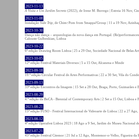
2023-11-13
A Visita e Um Jardim Secreto
(2022), de Irene M. Borrego | Estreia 16 Nov, Ci
2023-11-08
Instalação
Side Trip
, de Chim↑Pom from Smappa!Group | 11 a 19 Nov, Azinhaga
2023-10-30
Dança não dança – arqueologias da nova dança em Portugal. (Re)performances,
Calouste Gulbenkian, Lisboa
2023-10-22
6ª edição Drawing Room Lisboa | 25 a 29 Out, Sociedade Nacional de Belas Art
2023-10-05
12ª edição Festival Materiais Diversos | 5 a 15 Out, Alcanena e Minde
2023-09-18
19.ª edição Circular Festival de Artes Performativas | 22 a 30 Set, Vila do Conde
2023-09-13
33ª edição Encontros da Imagem | 15 Set a 28 Out, Braga, Porto, Guimarães e 
2023-08-29
4.ª edição da BoCA - Biennial of Contemporary Arts | 2 Set a 15 Out, Lisboa e 
2023-08-21
15ª edição FUSO - Festival Internacional de Videoarte de Lisboa | 22 a 27 Ago, 
2023-08-12
4ª edição Operafest Lisboa 2023 | 18 Ago a 9 Set, Jardim do Museu Nacional de
2023-07-21
45ª edição Festival Citemor | 21 Jul a 12 Ago, Montemor-o-Velho, Figueira da