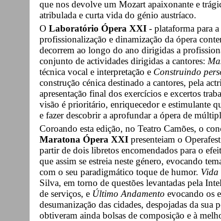
que nos devolve um Mozart apaixonante e trágic
atribulada e curta vida do génio austríaco.
O
Laboratório Ópera XXI
- plataforma para a
profissionalização e dinamização da ópera conte
decorrem ao longo do ano dirigidas a profission
conjunto de actividades dirigidas a cantores:
Mas
técnica vocal e interpretação e
Construindo pers
construção cénica destinado a cantores, pela ac
apresentação final dos exercícios e excertos tr
visão é prioritário, enriquecedor e estimulante 
e fazer descobrir a aprofundar a ópera de múltip
Coroando esta edição, no Teatro Camões, o co
Maratona Ópera XXI
presenteiam o Operafest 
partir de dois libretos encomendados para o efe
que assim se estreia neste género, evocando tema
com o seu paradigmático toque de humor.
Vida 
Silva, em torno de questões levantadas pela Inteli
de serviços, e
Último Andamento
evocando os ef
desumanização das cidades, despojadas da sua
obtiveram ainda bolsas de composição e à melho