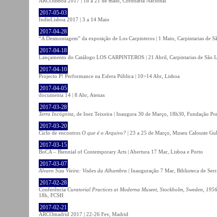
ARCOlisboa 2017 | 18 a 21 de maio, Cordoaria Nacional
2017-05-03
IndieLisboa 2017 | 3 a 14 Maio
2017-04-28
“A Desmontagem” da exposição de Los Carpinteros | 1 Maio, Carpintarias de S
2017-04-18
Lançamento do Catálogo LOS CARPINTEROS | 21 Abril, Carpintarias de São 
2017-04-10
Projecto P! Performance na Esfera Pública | 10>14 Abr, Lisboa
2017-04-05
documenta 14 | 8 Abr, Atenas
2017-03-28
Terra Incógnita
, de Inez Teixeira | Inaugura 30 de Março, 18h30, Fundação P
2017-03-20
Ciclo de encontros
O que é o Arquivo?
| 23 a 25 de Março, Museu Calouste Gu
2017-03-15
BoCA – Biennial of Contemporary Arts | Abertura 17 Mar, Lisboa e Porto
2017-03-07
Álvaro Siza Vieira: Visões da Alhambra
| Inauguração 7 Mar, Biblioteca de Serr
2017-02-28
Conferência
Curatorial Practices at Moderna Museet, Stockholm, Sweden, 1956-
18h, FCSH
2017-02-21
ARCOmadrid 2017 | 22-26 Fev, Madrid