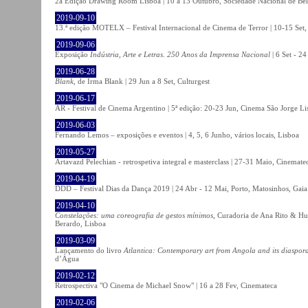
2a Edição Drawing Room Lisboa | 10 a 13 Outubro, Sociedade Nacional de Bel
2019-09-10
13.ª edição MOTELX – Festival Internacional de Cinema de Terror | 10-15 Set,
2019-09-06
Exposição
Indústria, Arte e Letras. 250 Anos da Imprensa Nacional
| 6 Set - 2
2019-06-28
Blank
, de Irma Blank | 29 Jun a 8 Set, Culturgest
2019-06-17
AR - Festival de Cinema Argentino | 5ª edição: 20-23 Jun, Cinema São Jorge Li
2019-06-03
Fernando Lemos – exposições e eventos | 4, 5, 6 Junho, vários locais, Lisboa
2019-05-27
Artavazd Pelechian - retrospetiva integral e masterclass | 27-31 Maio, Cinemat
2019-04-19
DDD – Festival Dias da Dança 2019 | 24 Abr - 12 Mai, Porto, Matosinhos, Gaia
2019-04-10
Constelações: uma coreografia de gestos mínimos
, Curadoria de Ana Rito & Hu
Berardo, Lisboa
2019-03-09
Lançamento do livro
Atlantica: Contemporary art from Angola and its diaspor
d’Água
2019-02-12
Retrospectiva "O Cinema de Michael Snow" | 16 a 28 Fev, Cinemateca
2019-02-06