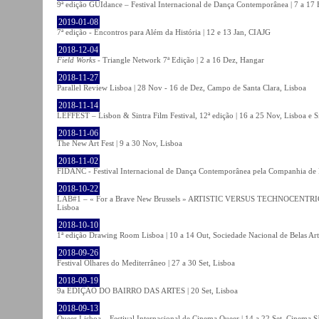
9ª edição GUIdance – Festival Internacional de Dança Contemporânea | 7 a 17
2019-01-08
7ª edição - Encontros para Além da História | 12 e 13 Jan, CIAJG
2018-12-04
Field Works
- Triangle Network 7ª Edição | 2 a 16 Dez, Hangar
2018-11-27
Parallel Review Lisboa | 28 Nov - 16 de Dez, Campo de Santa Clara, Lisboa
2018-11-14
LEFFEST – Lisbon & Sintra Film Festival, 12ª edição | 16 a 25 Nov, Lisboa e S
2018-11-06
The New Art Fest | 9 a 30 Nov, Lisboa
2018-11-02
FIDANC - Festival Internacional de Dança Contemporânea pela Companhia de
2018-10-22
LAB#1 – « For a Brave New Brussels » ARTISTIC VERSUS TECHNOCENTRI
Lisboa
2018-10-10
1ª edição Drawing Room Lisboa | 10 a 14 Out, Sociedade Nacional de Belas Art
2018-09-26
Festival Olhares do Mediterrâneo | 27 a 30 Set, Lisboa
2018-09-19
9a EDIÇÃO DO BAIRRO DAS ARTES | 20 Set, Lisboa
2018-09-13
Queer Lisboa – Festival Internacional de Cinema Queer | 14 a 22 Set, Cinema 