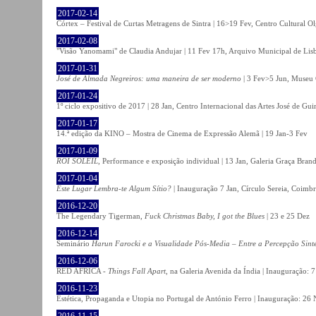
2017-02-14
Córtex – Festival de Curtas Metragens de Sintra | 16>19 Fev, Centro Cultural O
2017-02-08
"Visão Yanomami" de Claudia Andujar | 11 Fev 17h, Arquivo Municipal de Lisb
2017-01-31
José de Almada Negreiros: uma maneira de ser moderno
| 3 Fev>5 Jun, Museu 
2017-01-24
1º ciclo expositivo de 2017 | 28 Jan, Centro Internacional das Artes José de Gu
2017-01-17
14.ª edição da KINO – Mostra de Cinema de Expressão Alemã | 19 Jan-3 Fev
2017-01-09
ROI SOLEIL
, Performance e exposição individual | 13 Jan, Galeria Graça Bran
2017-01-04
Este Lugar Lembra-te Algum Sítio?
| Inauguração 7 Jan, Círculo Sereia, Coimb
2016-12-20
The Legendary Tigerman,
Fuck Christmas Baby, I got the Blues
| 23 e 25 Dez
2016-12-14
Seminário
Harun Farocki e a Visualidade Pós-Media – Entre a Percepção Sinté
2016-12-06
RED AFRICA -
Things Fall Apart
, na Galeria Avenida da Índia | Inauguração:
2016-11-23
Estética, Propaganda e Utopia no Portugal de António Ferro | Inauguração: 26 
2016-11-15