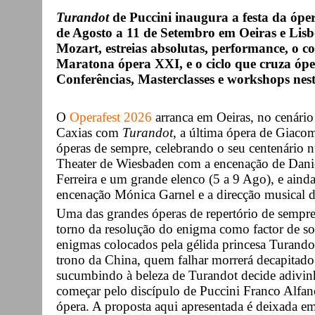
Turandot
de Puccini inaugura a festa da óper
de Agosto a 11 de Setembro em Oeiras e Lis
Mozart, estreias absolutas, performance, o 
Maratona ópera XXI, e o ciclo que cruza ópe
Conferências, Masterclasses e workshops nest
O
Operafest 2026
arranca em Oeiras, no cenári
Caxias com
Turandot
, a última ópera de Giaco
óperas de sempre, celebrando o seu centenário 
Theater de Wiesbaden com a encenação de Danie
Ferreira e um grande elenco (5 a 9 Ago), e aind
encenação Mónica Garnel e a direcção musical 
Uma das grandes óperas de repertório de sempre
torno da resolução do enigma como factor de s
enigmas colocados pela gélida princesa Turandot
trono da China, quem falhar morrerá decapitad
sucumbindo à beleza de Turandot decide adivin
começar pelo discípulo de Puccini Franco Alfano
ópera. A proposta aqui apresentada é deixada em