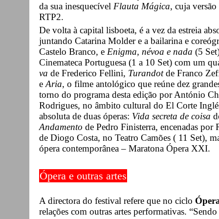
da sua inesquecível
Flauta Mágica
, cuja versã
RTP2.
De volta à capital lisboeta, é a vez da estreia a
juntando Catarina Molder e a bailarina e coreó
Castelo Branco, e
Enigma, névoa e nada
(5 Se
Cinemateca Portuguesa (1 a 10 Set) com um qua
va
de Frederico Fellini,
Turandot
de Franco Zeff
e
Aria
, o filme antológico que reúne dez grand
torno do programa desta edição por António Ch
Rodrigues, no âmbito cultural do El Corte Inglés.
absoluta de duas óperas:
Vida secreta de coisa
de
Andamento
de Pedro Finisterra, encenadas por 
de Diogo Costa, no Teatro Camões ( 11 Set), m
ópera contemporânea – Maratona Ópera XXI.
Ópera e outras artes
A directora do festival refere que no ciclo
Ópera 
relações com outras artes performativas. “Sendo 