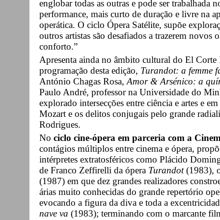
englobar todas as outras e pode ser trabalhada 
performance, mais curto de duração e livre na a
operática. O ciclo Ópera Satélite, supõe explora
outros artistas são desafiados a trazerem novos o
conforto.”
Apresenta ainda no âmbito cultural do El Corte 
programação desta edição,
Turandot: a femme fa
António Chagas Rosa,
Amor & Arsénico: a quím
Paulo André, professor na Universidade do Minh
explorado intersecções entre ciência e artes e em
Mozart e os delitos conjugais pelo grande radial
Rodrigues.
No
ciclo cine-ópera em parceria com a Cine
contágios múltiplos entre cinema e ópera, prop
intérpretes extratosféricos como Plácido Doming
de Franco Zeffirelli da ópera
Turandot
(1983), o
(1987) em que dez grandes realizadores constroem
árias muito conhecidas do grande repertório oper
evocando a figura da diva e toda a excentricidad
nave va
(1983); terminando com o marcante fi