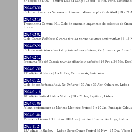
8.ª edição do DDD – Festival Dias da Dança | 23 Abr - 5 Mai, Porto, Matosinho
2024-03-30
Ciclo Sem Censura - Sucessos do Cinema Italiano no pós 25 de Abril | 18 a 21
2024-03-19
Transcinema Comum #01. Ciclo de cinema e lançamento do colectivo de Cine
Lisboa
2024-03-02
Ciclo
Corpos Políticos: O corpo fora da norma nas artes performativas
| 4–16 M
2024-02-20
Ciclo de seminários e Workshop
Intimidades públicas, Performance, performati
2024-02-12
Programa
Não foi Cabral: revendo silêncios e omissões
| 16 Fev a 24 Mai, Escol
2024-01-30
13ª edição GUIdance | 1 a 10 Fev, Vários locais, Guimarães
2024-01-22
Ciclo de conferências
Aqui, No Universo
| 30 Jan a 30 Abr, Culturgest, Lisboa
2024-01-16
18º edição Festival Lisboa Mistura | 20 e 21 Jan, Capitólio, Lisboa
2024-01-09
Idiota
, performance de Marlene Monteiro Freitas | 9 e 10 Jan, Fundação Calou
2024-01-04
Mostra de Cinema IPO Lisboa 100 Anos | 5-7 Jan, Cinema São Jorge, Lisboa
2023-11-24
15.ª edição InShadow – Lisbon ScreenDance Festival | 9 Nov - 15 Dez, Vários l