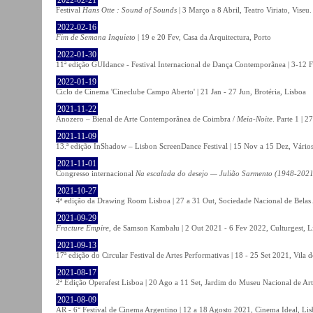
Festival
Hans Otte : Sound of Sounds
| 3 Março a 8 Abril, Teatro Viriato, Viseu.
2022-02-16
Fim de Semana Inquieto
| 19 e 20 Fev, Casa da Arquitectura, Porto
2022-01-30
11ª edição GUIdance - Festival Internacional de Dança Contemporânea | 3-12 Fe
2022-01-19
Ciclo de Cinema 'Cineclube Campo Aberto' | 21 Jan - 27 Jun, Brotéria, Lisboa
2021-11-22
Anozero – Bienal de Arte Contemporânea de Coimbra /
Meia-Noite
. Parte 1 | 
2021-11-09
13.ª edição InShadow – Lisbon ScreenDance Festival | 15 Nov a 15 Dez, Vários
2021-11-01
Congresso internacional
Na escalada do desejo — Julião Sarmento (1948-2021
2021-10-27
4ª edição da Drawing Room Lisboa | 27 a 31 Out, Sociedade Nacional de Belas 
2021-09-29
Fracture Empire
, de Samson Kambalu | 2 Out 2021 - 6 Fev 2022, Culturgest, L
2021-09-13
17ª edição do Circular Festival de Artes Performativas | 18 - 25 Set 2021, Vila
2021-08-17
2ª Edição Operafest Lisboa | 20 Ago a 11 Set, Jardim do Museu Nacional de Art
2021-08-09
AR - 6° Festival de Cinema Argentino | 12 a 18 Agosto 2021, Cinema Ideal, Li