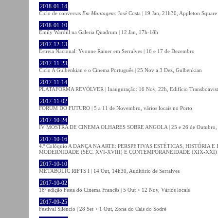
2018-01-14
Ciclo de conversas
Em Montagem
: José Costa | 19 Jan, 21h30, Appleton Square
2018-01-10
Emily Wardill na Galeria Quadrum | 12 Jan, 17h-18h
2017-12-13
Estreia Nacional: Yvonne Rainer em Serralves | 16 e 17 de Dezembro
2017-11-23
Ciclo A Gulbenkian e o Cinema Português | 25 Nov a 3 Dez, Gulbenkian
2017-11-14
PLATAFORMA REVÓLVER | Inauguração: 16 Nov, 22h, Edifício Transboavista
2017-11-02
FÓRUM DO FUTURO | 5 a 11 de Novembro, vários locais no Porto
2017-10-24
IV MOSTRA DE CINEMA OLHARES SOBRE ANGOLA | 25 e 26 de Outubro
2017-10-16
4.º Colóquio A DANÇA NA ARTE: PERSPETIVAS ESTÉTICAS, HISTÓRIA
MODERNIDADE (SÉC. XVI-XVIII) E CONTEMPORANEIDADE (XIX-XXI) | 21 O
2017-10-10
METABOLIC RIFTS I | 14 Out, 14h30, Auditório de Serralves
2017-10-02
18ª edição Festa do Cinema Francês | 5 Out > 12 Nov, Vários locais
2017-09-25
Festival Silêncio | 28 Set > 1 Out, Zona do Cais do Sodré