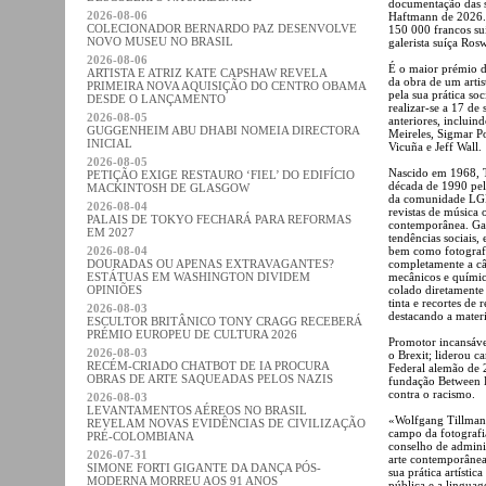
documentação das s
2026-08-06
Haftmann de 2026.
COLECIONADOR BERNARDO PAZ DESENVOLVE
150 000 francos su
NOVO MUSEU NO BRASIL
galerista suíça Ro
2026-08-06
É o maior prémio d
ARTISTA E ATRIZ KATE CAPSHAW REVELA
da obra de um artis
PRIMEIRA NOVA AQUISIÇÃO DO CENTRO OBAMA
pela sua prática s
DESDE O LANÇAMENTO
realizar-se a 17 de
2026-08-05
anteriores, inclui
GUGGENHEIM ABU DHABI NOMEIA DIRECTORA
Meireles, Sigmar P
INICIAL
Vicuña e Jeff Wall.
2026-08-05
Nascido em 1968, T
PETIÇÃO EXIGE RESTAURO ‘FIEL’ DO EDIFÍCIO
década de 1990 pel
MACKINTOSH DE GLASGOW
da comunidade LGB
2026-08-04
revistas de música 
PALAIS DE TOKYO FECHARÁ PARA REFORMAS
contemporânea. Ga
EM 2027
tendências sociais,
2026-08-04
bem como fotografi
DOURADAS OU APENAS EXTRAVAGANTES?
completamente a câ
ESTÁTUAS EM WASHINGTON DIVIDEM
mecânicos e químic
OPINIÕES
colado diretamente 
tinta e recortes de 
2026-08-03
destacando a materi
ESCULTOR BRITÂNICO TONY CRAGG RECEBERÁ
PRÉMIO EUROPEU DE CULTURA 2026
Promotor incansáv
2026-08-03
o Brexit; liderou c
RECÉM-CRIADO CHATBOT DE IA PROCURA
Federal alemão de 
OBRAS DE ARTE SAQUEADAS PELOS NAZIS
fundação Between B
contra o racismo.
2026-08-03
LEVANTAMENTOS AÉREOS NO BRASIL
«Wolfgang Tillmans
REVELAM NOVAS EVIDÊNCIAS DE CIVILIZAÇÃO
campo da fotografi
PRÉ-COLOMBIANA
conselho de admini
2026-07-31
arte contemporâne
SIMONE FORTI GIGANTE DA DANÇA PÓS-
sua prática artísti
MODERNA MORREU AOS 91 ANOS
pública e a lingua