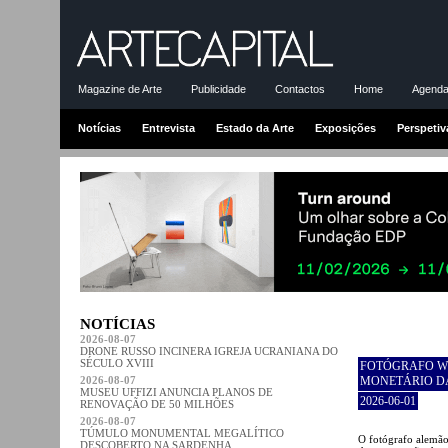
Magazine de Arte
Publicidade
Contactos
Home
Agenda-
Notícias
Entrevista
Estado da Arte
Exposições
Perspetiv
NOTÍCIAS
2026-08-07
DRONE RUSSO INCINERA IGREJA UCRANIANA DO
SÉCULO XVIII
FOTÓGRAFO W
2026-08-07
MONETÁRIO D
MUSEU UFFIZI ANUNCIA PLANOS DE
2026-06-01
RENOVAÇÃO DE 50 MILHÕES
2026-08-07
TÚMULO MONUMENTAL MEGALÍTICO
O fotógrafo alemão
DESCOBERTO NA SARDENHA