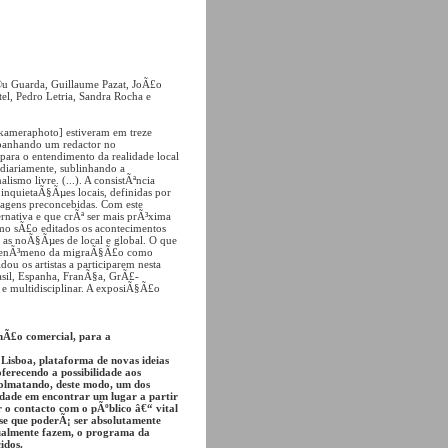
©u Guarda, Guillaume Pazat, JoÃ£o
el, Pedro Letria, Sandra Rocha e
 [kameraphoto] estiveram em treze
mpanhando um redactor no
para o entendimento da realidade local
diariamente, sublinhando a
ismo livre. (...). A consistÃªncia
inquietaÃ§Ãµes locais, definidas por
imagens preconcebidas. Com este
rnativa e que crÃª ser mais prÃ³xima
o sÃ£o editados os acontecimentos
o as noÃ§Ãµes de local e global. O que
 o fenÃ³meno da migraÃ§Ã£o como
ou os artistas a participarem nesta
asil, Espanha, FranÃ§a, GrÃ£-
 e multidisciplinar. A exposiÃ§Ã£o
nÃ£o comercial, para a
Lisboa, plataforma de novas ideias
erecendo a possibilidade aos
 colmatando, deste modo, um dos
ldade em encontrar um lugar a partir
 o contacto com o pÃºblico â€“ vital
sse que poderÃ¡ ser absolutamente
ctualmente fazem, o programa da
idos.