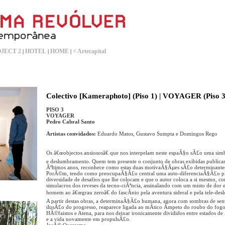
JECT 2
HOTEL
HOME
< Artecapital
|
|
|
Colectivo [Kameraphoto] (Piso 1) | VOYAGER (Piso 3
PISO 3
VOYAGER
Pedro Cabral Santo
Artistas convidados:
Eduardo Matos, Gustavo Sumpta e Domingos Rego
Os â€œobjectos ansiososâ€ que nos interpelam neste espaÃ§o sÃ£o uma simb
e deslumbramento. Quem tem presente o conjunto de obras exibidas publica
Ãºltimos anos, reconhece como estas duas motivaÃ§Ãµes sÃ£o determinante
PorÃ©m, tendo como preocupaÃ§Ã£o central uma auto-diferenciaÃ§Ã£o pl
diversidade de desafios que lhe colocam e que o autor coloca a si mesmo, 
simulacros dos reveses da tecno-ciÃªncia, assinalando com um misto de dor e
homem ao â€œgrau zeroâ€ do fascÃ­nio pela aventura sideral e pela tele-de
A partir destas obras, a determinaÃ§Ã£o humana, agora com sombras de sen
ilusÃ£o do progresso, reaparece ligada ao mÃ­tico Ã­mpeto do roubo do fogo
HÃ©faistos e Atena, para nos deixar ironicamente divididos entre estados
e a vida novamente em propulsÃ£o.