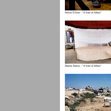
Nelson D'Aires - "A State of Affairs"
Martim Ramos - "A State of Affairs"