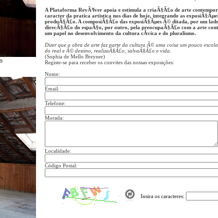
A Plataforma RevÃ³lver apoia e estimula a criaÃ§Ã£o de arte contempo
caracter da pratica artistica nos dias de hoje, integrando as exposiÃ§Ãµe
produÃ§Ã£o. A composiÃ§Ã£o das exposiÃ§Ãµes Ã© ditada, por um lado
direcÃ§Ã£o do espaÃ§o, por outro, pela preocupaÃ§Ã£o com a arte con
um papel no desenvolvimento da cultura cÃ­vica e do pluralismo.
Dizer que a obra de arte faz parte da cultura Ã© uma coisa um pouco escolar e
do real e Ã© destino, realizaÃ§Ã£o, salvaÃ§Ã£o e vida
.
(Sophia de Mello Breyner)
09
Registe-se para receber os convites das nossas exposições:
Nome:
Email:
Telefone:
Morada:
Localidade:
Código Postal:
Insira os caracteres: