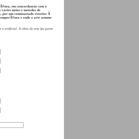
rÃ¢nea, em concordancia com o
s varios meios e metodos de
, por um comissariado exterior Ã
temporÃ¢nea e onde a arte assume
 artificial. A obra de arte faz parte