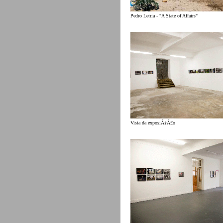
Pedro Letria - "A State of Affairs"
Vista da exposiÃ§Ã£o