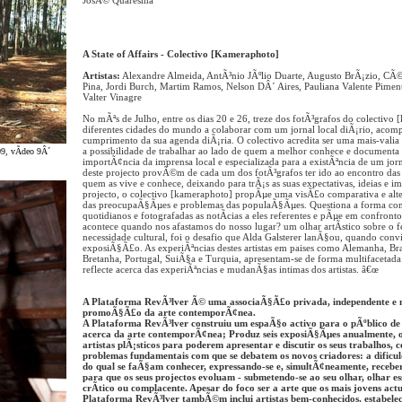
JosÃ© Quaresma
A State of Affairs - Colectivo [Kameraphoto]
Artistas:
Alexandre Almeida, AntÃ³nio JÃºlio Duarte, Augusto BrÃ¡zio, CÃ
Pina, Jordi Burch, Martim Ramos, Nelson DÂ´ Aires, Pauliana Valente Piment
Valter Vinagre
No mÃªs de Julho, entre os dias 20 e 26, treze dos fotÃ³grafos do colectivo
diferentes cidades do mundo a colaborar com um jornal local diÃ¡rio, aco
cumprimento da sua agenda diÃ¡ria. O colectivo acredita ser uma mais-valia 
a possibilidade de trabalhar ao lado de quem a melhor conhece e documenta 
09, vÃ­deo 9Â´
importÃ¢ncia da imprensa local e especializada para a existÃªncia de um jornal
deste projecto provÃ©m de cada um dos fotÃ³grafos ter ido ao encontro das 
quem as vive e conhece, deixando para trÃ¡s as suas expectativas, ideias e 
projecto, o colectivo [kameraphoto] propÃµe uma visÃ£o comparativa e alte
das preocupaÃ§Ãµes e problemas das populaÃ§Ãµes. Questiona a forma com
quotidianos e fotografadas as notÃ­cias a eles referentes e pÃµe em confront
acontece quando nos afastamos do nosso lugar? um olhar artÃ­stico sobre
necessidade cultural, foi o desafio que Alda Galsterer lanÃ§ou, quando convid
exposiÃ§Ã£o. As experiÃªncias destes artistas em paises como Alemanha, Br
Bretanha, Portugal, SuiÃ§a e Turquia, apresentam-se de forma multifacetada
reflecte acerca das experiÃªncias e mudanÃ§as intimas dos artistas. â€œ
A Plataforma RevÃ³lver Ã© uma associaÃ§Ã£o privada, independente e 
promoÃ§Ã£o da arte contemporÃ¢nea.
A Plataforma RevÃ³lver construiu um espaÃ§o activo para o pÃºblico de 
acerca da arte contemporÃ¢nea; Produz seis exposiÃ§Ãµes anualmente, of
artistas plÃ¡sticos para poderem apresentar e discutir os seus trabalhos,
problemas fundamentais com que se debatem os novos criadores: a dificu
do qual se faÃ§am conhecer, expressando-se e, simultÃ¢neamente, receber
para que os seus projectos evoluam - submetendo-se ao seu olhar, olhar e
crÃ­tico ou complacente. Apesar do foco ser a arte que os mais jovens a
Plataforma RevÃ³lver tambÃ©m inclui artistas bem-conhecidos, estabelec