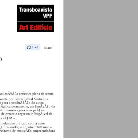
share
|
)
olizaÃ§Ã£o artÃ­stica plena de ironia
mente por Pedro Cabral Santo nos
s para a produÃ§Ã£o do autor.
Ã¡stica permanente, em funÃ§Ã£o da
confronta-nos agora com peÃ§as-
 de prazer o regresso infatigÃ¡vel do
slocaÃ§Ã£o.
tinelas que brincam com a auto-
 ( fire-works) e do saber tÃ©cnico a
 de Ã¢nimo de exaustÃ£o empreendedora