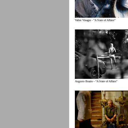
Valter Vinagre - "A State of Affairs"
Augusto Brazio - "A State of Affairs"