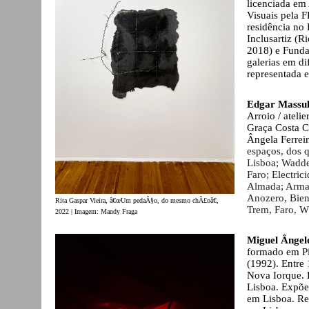
licenciada em
Visuais pela 
residência no
Inclusartiz (R
2018) e Funda
galerias em di
representada e
Edgar Massu
Arroio / atel
Graça Costa C
Ângela Ferrei
espaços, dos 
Lisboa; Wadde
Faro; Electric
Almada; Armaz
Anozero, Bien
Rita Gaspar Vieira, â€œUm pedaÃ§o, do mesmo chÃ£oâ€,
Trem, Faro, W
2022 | Imagem: Mandy Fraga
Miguel Ângel
formado em Pi
(1992). Entre 
Nova Iorque. 
Lisboa. Expõe
em Lisboa. Re