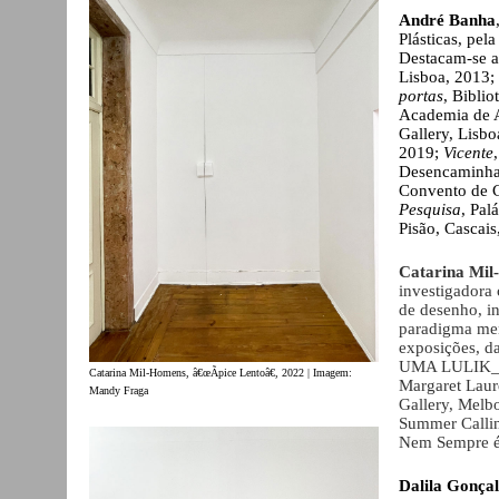
André Banha
Plásticas, pe
Destacam-se a
Lisboa, 2013;
portas
, Bibli
Academia de A
Gallery, Lisbo
2019;
Vicente
Desencaminhar
Convento de C
Pesquisa
, Pal
Pisão, Cascais
Catarina Mi
investigadora 
de desenho, in
paradigma men
exposições, da
UMA LULIK__ ,
Catarina Mil-Homens, â€œÃpice Lentoâ€, 2022 | Imagem:
Margaret Laur
Mandy Fraga
Gallery, Melb
Summer Callin
Nem Sempre é 
Dalila Gonça