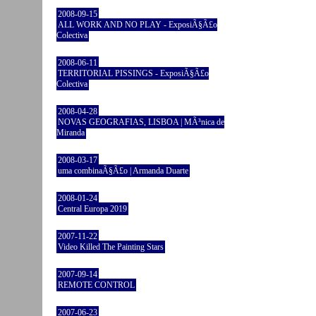
2008-09-15
ALL WORK AND NO PLAY - ExposiÃ§Ã£o
Colectiva
2008-06-11
TERRITORIAL PISSINGS - ExposiÃ§Ã£o
Colectiva
2008-04-28
NOVAS GEOGRAFIAS, LISBOA | MÃ³nica de
Miranda
2008-03-17
uma combinaÃ§Ã£o | Armanda Duarte
2008-01-24
Central Europa 2019
2007-11-22
Video Killed The Painting Stars
2007-09-14
REMOTE CONTROL
2007-06-23