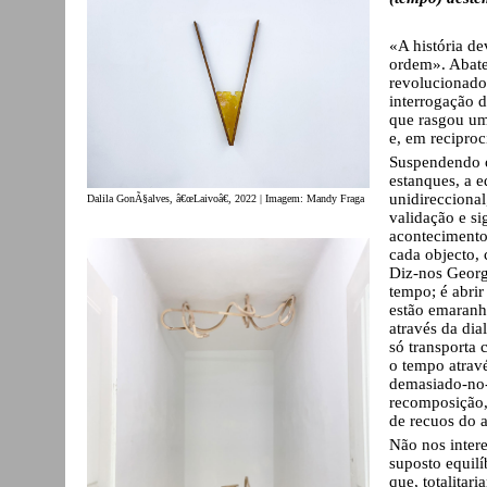
«A história d
ordem». Abate
revolucionado
interrogação 
que rasgou uma
e, em reciproci
Suspendendo o
estanques, a 
unidireccional
Dalila GonÃ§alves, â€œLaivoâ€, 2022 | Imagem: Mandy Fraga
validação e si
acontecimentos
cada objecto,
Diz-nos Georg
tempo; é abrir
estão emaranh
através da dia
só transporta 
o tempo atrav
demasiado-no-
recomposição,
de recuos do a
Não nos inter
suposto equilí
que, totalita