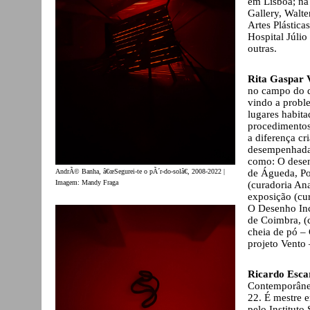
em Lisboa; na
Gallery, Walte
Artes Plástic
Hospital Júli
outras.
Rita Gaspar 
no campo do d
vindo a probl
lugares habita
procedimentos 
a diferença cr
desempenhadas
como: O desen
de Águeda, Po
AndrÃ© Banha, â€œSegurei-te o pÃ´r-do-solâ€, 2008-2022 |
Imagem: Mandy Fraga
(curadoria An
exposição (cu
O Desenho Inc
de Coimbra, (
cheia de pó – 
projeto Vento
Ricardo Esca
Contemporânea
22. É mestre e
pelo Institut