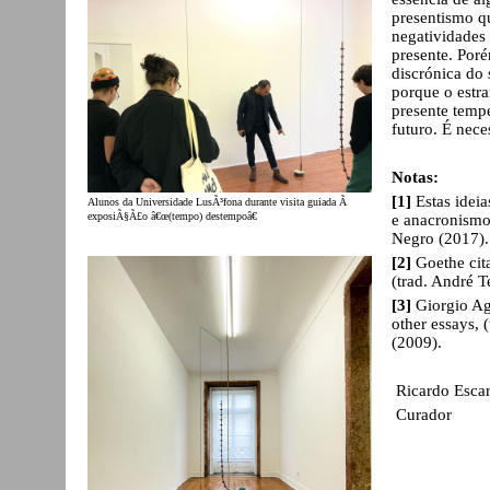
presentismo qu
negatividades 
presente. Poré
discrónica do
porque o estr
presente temp
futuro. É nece
Notas:
[1]
Estas idei
Alunos da Universidade LusÃ³fona durante visita guiada Ã
exposiÃ§Ã£o â€œ(tempo) destempoâ€
e anacronism
Negro (2017).
[2]
Goethe cit
(trad. André T
[3]
Giorgio Ag
other essays, (
(2009).
Ricardo Esca
Curador