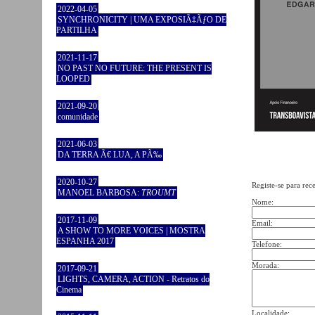
2022-04-05
SYNCHRONICITY | UMA EXPOSIÃ‡ÃƒO DE
PARTILHA
2021-11-17
NO PAST NO FUTURE: THE PRESENT IS
LOOPED
2021-09-20
comunidade
2021-06-03
DA TERRA Ã€ LUA, A PÃ‰
2020-10-27
Registe-se para rec
MANOEL BARBOSA:
TROUMT
Nome:
2017-11-09
Email:
A SHOW TO MORE VOICES | MOSTRA
ESPANHA 2017
Telefone:
Morada:
2017-09-21
LIGHTS, CAMERA, ACTION - Retratos do
Cinema
Localidade: