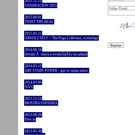
2015-11-11
GENERACION 2015
Código Postal:
2015-09-01
TWIST THE REAL
2015-05-15
ABSOLUTELY + The Pogo Collection_screenings
2014-09-18
Devido Ã chuva a revoluÃ§Ã£o foi adiada
2014-05-15
ART STABS POWER - que se vayan todos!
2014-03-06
NÃ³s
2013-11-14
MOSTRA ESPANHA
2013-09-26
Dive in
2013-05-30