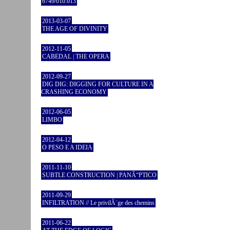
6749/010.013
2013-03-07
THE AGE OF DIVINITY
2012-11-05
CABEDAL | THE OPERA
2012-09-27
DIG DIG: DIGGING FOR CULTURE IN A
CRASHING ECONOMY
2012-06-05
LIMBO
2012-04-12
O PESO E A IDEIA
2011-11-10
SUBTLE CONSTRUCTION | PANÃ“PTICO
2011-09-29
INFILTRATION // Le privilÃ¨ge des chemins
2011-06-22