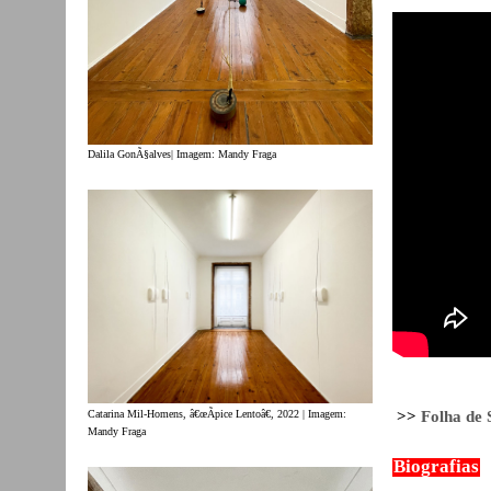
Dalila GonÃ§alves| Imagem: Mandy Fraga
>>
Folha de 
Catarina Mil-Homens, â€œÃpice Lentoâ€, 2022 | Imagem:
Mandy Fraga
Biografias