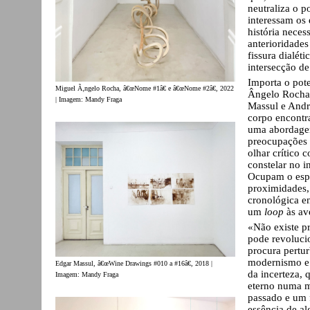
neutraliza o 
interessam os 
história neces
anterioridades
fissura dialét
intersecção de
Importa o pot
Miguel Ã‚ngelo Rocha, â€œNome #1â€ e â€œNome #2â€, 2022
Ângelo Rocha,
| Imagem: Mandy Fraga
Massul e André
corpo encontr
uma abordagem
preocupações e
olhar crítico
constelar no 
Ocupam o espa
proximidades,
cronológica en
um
loop
às av
«Não existe p
pode revoluci
procura pertu
modernismo e 
Edgar Massul, â€œWine Drawings #010 a #16â€, 2018 |
da incerteza,
Imagem: Mandy Fraga
eterno numa m
passado e um f
essência de al