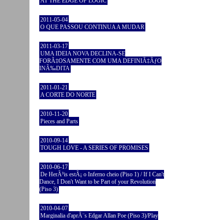
AT THE EDGE OF LOGIC
2011-05-04
O QUE PASSOU CONTINUA A MUDAR
2011-03-17
UMA IDEIA NOVA DECLINA-SE
FORÃ‡OSAMENTE COM UMA DEFINIÃ‡ÃƒO
INÃ‰DITA
2011-01-21
A CORTE DO NORTE
2010-11-20
Pieces and Parts
2010-09-14
TOUGH LOVE - A SERIES OF PROMISES
2010-06-17
De HerÃ³is estÃ¡ o Inferno cheio (Piso 1) / If I Can't
Dance, I Don't Want to be Part of your Revolution
(Piso 3)
2010-04-07
Marginalia d'aprÃ¨s Edgar Allan Poe (Piso 3)/Play