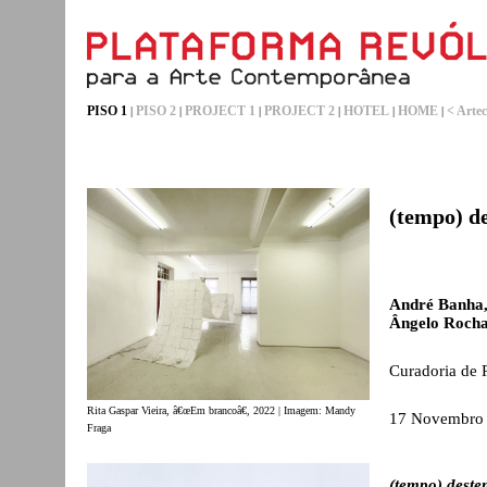
PISO 1
PISO 2
PROJECT 1
PROJECT 2
HOTEL
HOME
< Artec
|
|
|
|
|
|
(tempo) d
André Banha
Ângelo Roch
Curadoria de 
Rita Gaspar Vieira, â€œEm brancoâ€, 2022 | Imagem: Mandy
17 Novembro
Fraga
(tempo) dest