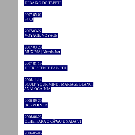
DEBAIXO DO TAPETE
2007-05-02
747.3
2007-03-22
VOYAGE, VOYAGE
2007-03-20
MUXIMA | Alfredo Jaar
2007-01-19
DECRESCENTE FÃ‰RTIL
2006-11-14
SCULP YOUR MIND l MARIAGE BLANC l
ANALOGÃ“NIA
2006-09-26
(RE) VOLVER
2006-06-23
OLHEI PARA O CÃ‰U E NADA VI
2006-05-06