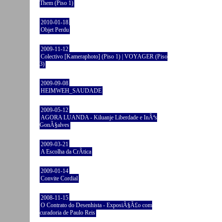
Them (Piso 1)
2010-01-18
Objet Perdu
2009-11-12
Colectivo [Kameraphoto] (Piso 1) | VOYAGER (Piso
3)
2009-09-08
HEIMWEH_SAUDADE
2009-05-12
AGORA LUANDA - Kiluanje Liberdade e InÃªs
GonÃ§alves
2009-03-21
A Escolha da CrÃ­tica
2009-01-14
Convite Cordial
2008-11-15
O Contrato do Desenhista - ExposiÃ§Ã£o com
curadoria de Paulo Reis