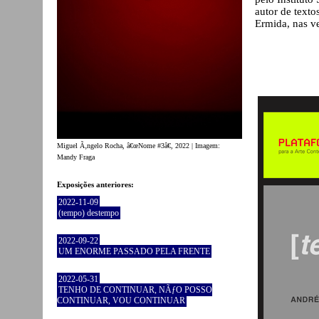
autor de texto
Ermida, nas v
Miguel Ã‚ngelo Rocha, â€œNome #3â€, 2022 | Imagem:
Mandy Fraga
Exposições anteriores:
2022-11-09
(tempo) destempo
2022-09-22
UM ENORME PASSADO PELA FRENTE
2022-05-31
TENHO DE CONTINUAR, NÃƒO POSSO
CONTINUAR, VOU CONTINUAR