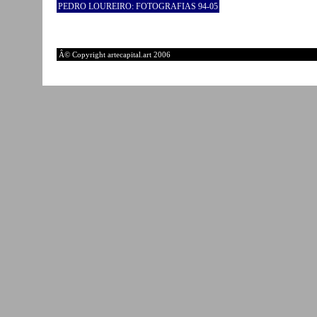
PEDRO LOUREIRO: FOTOGRAFIAS 94-05
Â© Copyright artecapital.art 2006