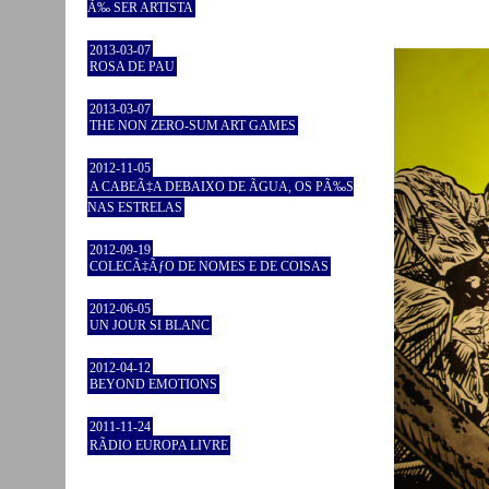
Ã‰ SER ARTISTA
2013-03-07
ROSA DE PAU
2013-03-07
THE NON ZERO-SUM ART GAMES
2012-11-05
A CABEÃ‡A DEBAIXO DE ÃGUA, OS PÃ‰S
NAS ESTRELAS
2012-09-19
COLECÃ‡ÃƒO DE NOMES E DE COISAS
2012-06-05
UN JOUR SI BLANC
2012-04-12
BEYOND EMOTIONS
2011-11-24
RÃDIO EUROPA LIVRE