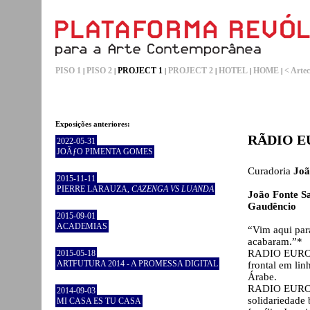
PISO 1
PISO 2
PROJECT 1
PROJECT 2
HOTEL
HOME
< Artec
|
|
|
|
|
|
Exposições anteriores:
RÃDIO 
2022-05-31
JOÃƒO PIMENTA GOMES
Curadoria
Joã
2015-11-11
PIERRE LARAUZA,
CAZENGA VS LUANDA
João Fonte S
Gaudêncio
2015-09-01
ACADEMIAS
“Vim aqui para
acabaram.”*
RADIO EUROPA 
2015-05-18
ARTFUTURA 2014 - A PROMESSA DIGITAL
frontal em lin
Árabe.
RADIO EUROPA
2014-09-03
solidariedade 
MI CASA ES TU CASA