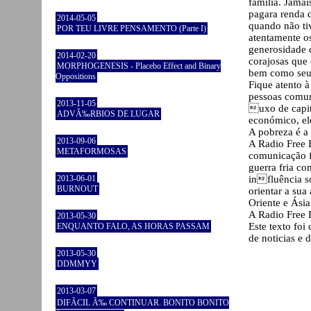
família. Jamai
pagara renda 
2014-05-05
quando não ti
POR TEU LIVRE PENSAMENTO (Parte I)
atentamente o
generosidade 
2014-02-20
corajosas que 
MORPHOGENESIS - Placebo Effect and Binary
bem como seus
Oppositions
Fique atento 
pessoas comun
2013-11-05
uxo de capit
ADVÃ‰RBIOS DE LUGAR
económico, ele
A pobreza é a 
2013-09-06
A Radio Free 
METAFORMOSAS
comunicação f
guerra fria co
2013-06-01
influência s
BURNOUT
orientar a su
Oriente e Ásia
A Radio Free 
2013-05-30
Este texto foi
ENQUANTO FALO, AS HORAS PASSAM
de noticias e
2013-05-30
DDMMYY
2013-03-07
DIFÃCIL Ã‰ CONTINUAR. BONITO BONITO