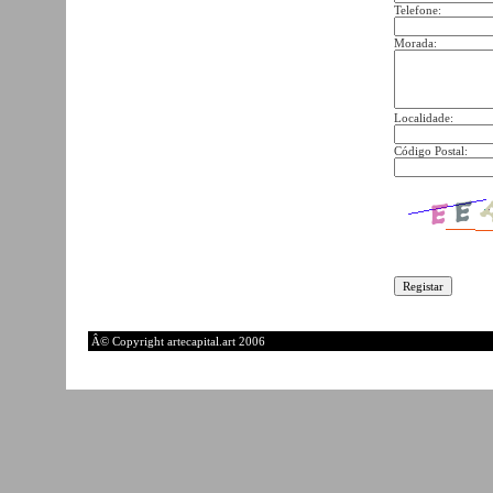
Telefone:
Morada:
Localidade:
Código Postal:
Â© Copyright artecapital.art 2006