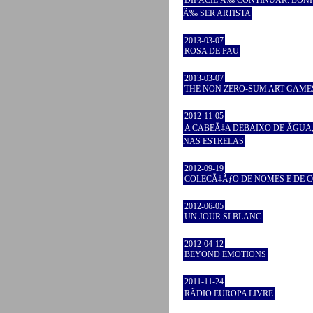
DIFÃCIL Ã‰ CONTINUAR. BON
Ã‰ SER ARTISTA
2013-03-07
ROSA DE PAU
2013-03-07
THE NON ZERO-SUM ART GAME
2012-11-05
A CABEÃ‡A DEBAIXO DE ÃGUA
NAS ESTRELAS
2012-09-19
COLECÃ‡ÃƒO DE NOMES E DE C
2012-06-05
UN JOUR SI BLANC
2012-04-12
BEYOND EMOTIONS
2011-11-24
RÃDIO EUROPA LIVRE