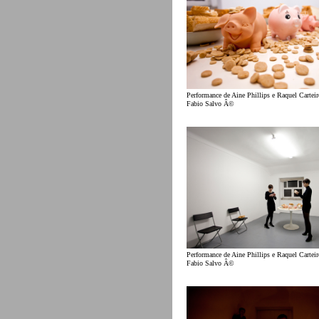
Performance de Aine Phillips e Raquel Cartei
Fabio Salvo Â©
Performance de Aine Phillips e Raquel Cartei
Fabio Salvo Â©