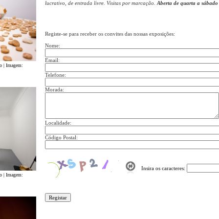
lucrativo, de entrada livre. Visitas por marcação.
Aberta de quarta a sábado
Registe-se para receber os convites das nossas exposições:
Nome:
Email:
ro | Imagem:
Telefone:
Morada:
Localidade:
Código Postal:
Insira os caracteres:
ro | Imagem: