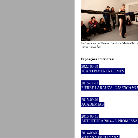
Performance de Eleanor Lawlor e Marisa Teixe
Fabio Salvo Â©
Exposições anteriores:
2022-05-31
JOÃƒO PIMENTA GOMES
2015-11-11
PIERRE LARAUZA,
CAZENGA VS
2015-09-01
ACADEMIAS
2015-05-18
ARTFUTURA 2014 - A PROMESSA
2014-09-03
MI CASA ES TU CASA