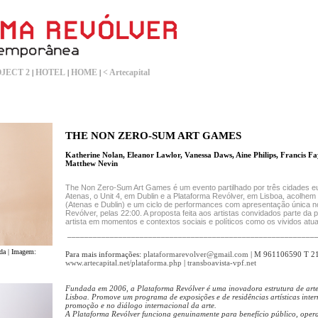
JECT 2
HOTEL
HOME
< Artecapital
|
|
|
THE NON ZERO-SUM ART GAMES
Katherine Nolan, Eleanor Lawlor, Vanessa Daws, Aine Philips, Francis F
Matthew Nevin
The Non Zero-Sum Art Games é um evento partilhado por três cidades eu
Atenas, o Unit 4, em Dublin e a Plataforma Revólver, em Lisboa, acolhe
(Atenas e Dublin) e um ciclo de performances com apresentação única no
Revólver, pelas 22:00. A proposta feita aos artistas convidados parte da 
artista em momentos e contextos sociais e políticos como os vividos atu
__________________________________________________________
da | Imagem:
Para mais informações:
plataformarevolver@gmail.com
| M 961106590 T 
www.artecapital.net/plataforma.php
|
transboavista-vpf.net
Fundada em 2006, a Plataforma Revólver é uma inovadora estrutura de art
Lisboa. Promove um programa de exposições e de residências artísticas inte
promoção e no diálogo internacional da arte.
A Plataforma Revólver funciona genuinamente para benefício público, ope