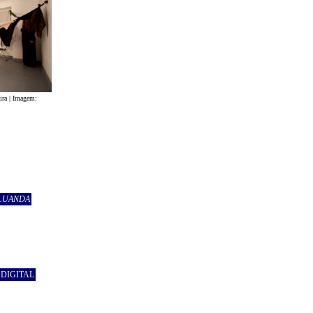
ira | Imagem:
 LUANDA
 DIGITAL