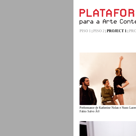
PISO 1
PISO 2
PROJECT 1
PRO
|
|
|
Performance de Katherine Nolan e Nuno Lacer
Fabio Salvo Â©