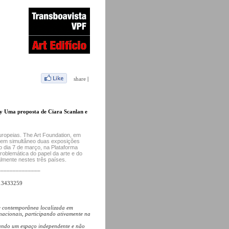
share
|
ay Uma proposta de Ciara Scanlan e
ropeias. The Art Foundation, em
m em simultâneo duas exposições
 dia 7 de março, na Plataforma
problemática do papel da arte e do
almente nestes três países.
______________
213433259
e contemporânea localizada em
rnacionais, participando ativamente na
rando um espaço independente e não