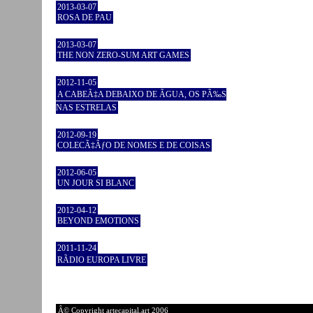
2013-03-07
ROSA DE PAU
2013-03-07
THE NON ZERO-SUM ART GAMES
2012-11-05
A CABEÃ‡A DEBAIXO DE ÃGUA, OS PÃ‰S
NAS ESTRELAS
2012-09-19
COLECÃ‡ÃƒO DE NOMES E DE COISAS
2012-06-05
UN JOUR SI BLANC
2012-04-12
BEYOND EMOTIONS
2011-11-24
RÃDIO EUROPA LIVRE
Â© Copyright artecapital.art 2006