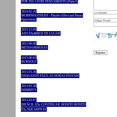
POR TEU LIVRE PENSAMENTO (Parte I)
2014-02-20
Localidade:
MORPHOGENESIS - Placebo Effect and Binary
Oppositions
Código Postal:
2013-11-05
ADVÃ‰RBIOS DE LUGAR
2013-09-06
METAFORMOSAS
2013-06-01
BURNOUT
2013-05-30
ENQUANTO FALO, AS HORAS PASSAM
2013-05-30
DDMMYY
2013-03-07
DIFÃCIL Ã‰ CONTINUAR. BONITO BONITO
Ã‰ SER ARTISTA