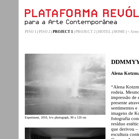
PISO 1
PISO 2
PROJECT 1
PROJECT 2
HOTEL
HOME
< Artec
|
|
|
|
|
|
DDMMY
Alena Kotzm
“Alena Kotzma
rodeia. Mesmo
impressão de 
presente atra
sentimentos e 
imagens de Ko
Experiment, 2010, b/w photograph, 90 x 120 cm
fotografia co
resíduo estéti
que derivou – 
escultura con