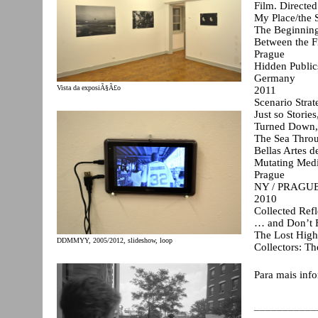
Film. Directed
My Place/the S
The Beginning
Between the F
Prague
Hidden Publics
Germany
Vista da exposiÃ§Ã£o
2011
Scenario Strat
Just so Storie
Turned Down,
The Sea Throu
Bellas Artes d
Mutating Medi
Prague
NY / PRAGUE 
2010
Collected Refl
… and Don’t F
The Lost High
DDMMYY, 2005/2012, slideshow, loop
Collectors: Th
Para mais info
___________