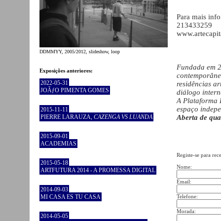
Para mais inf
213433259
www.artecapita
DDMMYY, 2005/2012, slideshow, loop
Fundada em 20
Exposições anteriores:
contemporânea
2022-05-31
residências ar
JOÃƒO PIMENTA GOMES
diálogo intern
A Plataforma 
espaço indepen
2015-11-11
PIERRE LARAUZA,
CAZENGA VS LUANDA
Aberta de qua
2015-09-01
ACADEMIAS
Registe-se para rec
2015-05-18
Nome:
ARTFUTURA 2014 - A PROMESSA DIGITAL
Email:
2014-09-03
MI CASA ES TU CASA
Telefone:
Morada:
2014-05-05