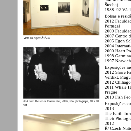
Štecha)
1988–92 Václa
Bolsas e resid
2012 Faculdad
Portugal
2009 Faculdad
2007 Centro d
Vista da exposiÃ§Ã£o
2005 Egon Sch
2004 Internat
2000 Heart Pro
1998 Germinat
1997 Norwich 
Exposições ind
2012 Shore Pat
Verdikt, Pragu
2012 Chiliago
2011 Whale Ha
Prague
2010 Fish Peo
#04 from the series Transmitter, 2006, b/w photograph, 40 x 60
Exposições col
cm
2013
The Earth Tur
Their Photogra
2012
Ř/ Czech Nati