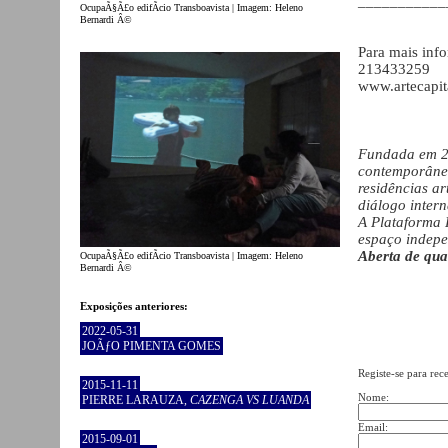
___________
OcupaÃ§Ã£o edifÃ­cio Transboavista | Imagem: Heleno
Bernardi Â©
Para mais inf
213433259
www.artecapita
Fundada em 20
contemporânea
residências ar
diálogo intern
A Plataforma 
espaço indepen
Aberta de qua
OcupaÃ§Ã£o edifÃ­cio Transboavista | Imagem: Heleno
Bernardi Â©
Exposições anteriores:
2022-05-31
JOÃƒO PIMENTA GOMES
Registe-se para rec
2015-11-11
Nome:
PIERRE LARAUZA,
CAZENGA VS LUANDA
Email:
2015-09-01