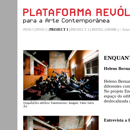
PISO 1
PISO 2
PROJECT 1
PROJECT 2
HOTEL
HOME
< Artec
|
|
|
|
|
|
ENQUANT
Heleno Berna
Heleno Bernar
diferentes con
No projeto Enq
espaço do edif
deslocalizada 
OcupaÃ§Ã£o edifÃ­cio Transboavista | Imagem: Fabio Salvo
Â©
Entrevista a