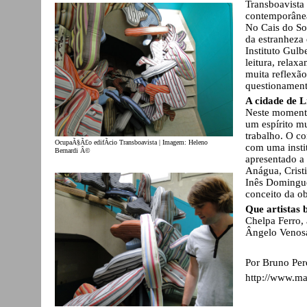
Transboavista 
contemporânea
No Cais do Sod
da estranheza 
Instituto Gulb
leitura, rela
muita reflexã
questionament
A cidade de L
Neste momento
um espírito mu
trabalho. O co
OcupaÃ§Ã£o edifÃ­cio Transboavista | Imagem: Heleno
com uma instit
Bernardi Â©
apresentado a 
Anágua, Cristi
Inês Domingue
conceito da ob
Que artistas 
Chelpa Ferro,
Ângelo Venosa
Por Bruno Per
http://www.ma