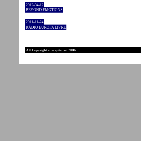
2012-04-12
BEYOND EMOTIONS
2011-11-24
RÃDIO EUROPA LIVRE
Â© Copyright artecapital.art 2006