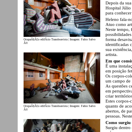
Depois da sua 
Hospital Júlio
para conhecer 
Heleno fala-no
Atuo como arti
Neste tempo, f
possibilidades
forma desavis
OcupaÃ§Ã£o edifÃ­cio Transboavista | Imagem: Fabio Salvo
Â©
identificadas 
sua existênci
artista.
Em que consis
É uma instala
em posição fet
Os corpos-col
um campo de r
As questões ce
em perspectiv
criar territóri
Estes corpos-
quanto de aco
OcupaÃ§Ã£o edifÃ­cio Transboavista | Imagem: Fabio Salvo
Â©
abertos, de p
pessoas. Nest
Como surgiu e
Surgiu dentro 