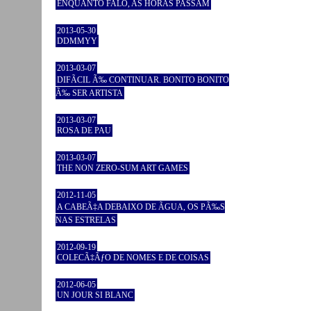
ENQUANTO FALO, AS HORAS PASSAM
2013-05-30
DDMMYY
2013-03-07
DIFÃCIL Ã‰ CONTINUAR. BONITO BONITO
Ã‰ SER ARTISTA
2013-03-07
ROSA DE PAU
2013-03-07
THE NON ZERO-SUM ART GAMES
2012-11-05
A CABEÃ‡A DEBAIXO DE ÃGUA, OS PÃ‰S
NAS ESTRELAS
2012-09-19
COLECÃ‡ÃƒO DE NOMES E DE COISAS
2012-06-05
UN JOUR SI BLANC