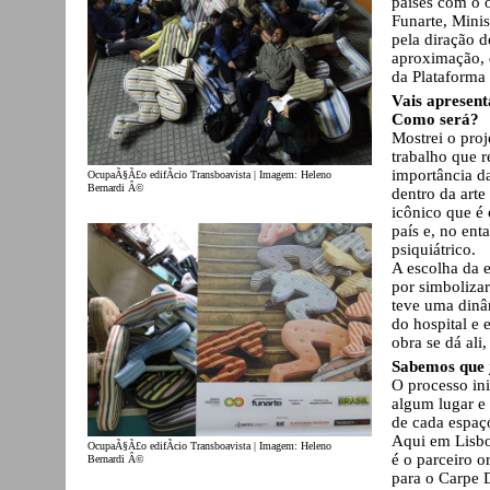
países com o o
Funarte, Minis
pela diração d
aproximação, d
da Plataforma
Vais apresent
Como será?
Mostrei o pro
trabalho que 
importância da
OcupaÃ§Ã£o edifÃ­cio Transboavista | Imagem: Heleno
Bernardi Â©
dentro da arte
icônico que é 
país e, no ent
psiquiátrico.
A escolha da e
por simbolizar
teve uma dinâm
do hospital e 
obra se dá ali,
Sabemos que 
O processo in
algum lugar e
de cada espaço
Aqui em Lisbo
OcupaÃ§Ã£o edifÃ­cio Transboavista | Imagem: Heleno
é o parceiro o
Bernardi Â©
para o Carpe D