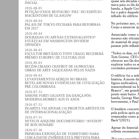
quase seis décadas
INICIAL
meca para os fãs do
2026-08-05
banda, a Apple Cor
PETIÇÃO EXIGE RESTAURO ‘FIEL’ DO EDIFÍCIO
foi o palco daquele
MACKINTOSH DE GLASGOW
telhado do edifício
2026-08-04
No próximo ano, o 
PALAIS DE TOKYO FECHARÁ PARA REFORMAS
Corps a anunciar q
EM 2027
2026-08-04
Anunciado como o ú
DOURADAS OU APENAS EXTRAVAGANTES?
museus não oficiais
ESTÁTUAS EM WASHINGTON DIVIDEM
de material de arqu
OPINIÕES
passear pelo telhado
2026-08-03
“Todos os dias, os 
ESCULTOR BRITÂNICO TONY CRAGG RECEBERÁ
Tom Greene, CEO d
PRÉMIO EUROPEU DE CULTURA 2026
oferecer aos fãs do
2026-08-03
explorar todos os s
RECÉM-CRIADO CHATBOT DE IA PROCURA
corrimãos permane
OBRAS DE ARTE SAQUEADAS PELOS NAZIS
2026-08-03
O edifício foi a s
LEVANTAMENTOS AÉREOS NO BRASIL
história. A morte 
REVELAM NOVAS EVIDÊNCIAS DE CIVILIZAÇÃO
figura unificadora
PRÉ-COLOMBIANA
transcendental na 
Branco”, em grande 
2026-07-31
ponto mais baixo. 
SIMONE FORTI GIGANTE DA DANÇA PÓS-
banda, George Harr
MODERNA MORREU AOS 91 ANOS
brevemente, e Paul
2026-07-31
DGARTES VAI APOIAR 116 PROJETOS ARTÍSTICOS
O lendário concert
DE INTERNACIONALIZAÇÃO
pela polícia após q
restauradas como p
2026-07-31
Back”(2021).
NETFLIX ADQUIRE DOCUMENTÁRIO “AVEDON”
DE RON HOWARD
Apesar do historia
2026-07-30
refletiu recentemen
PRIMEIRA EXPOSIÇÃO DE YOSHITOMO NARA
COM A DAVID ZWIRNER ESTÁ PREVISTA PARA
"Foi uma experiênc