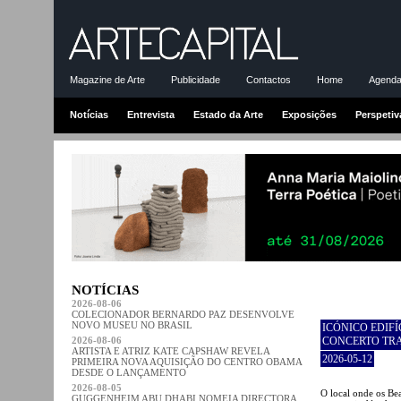
Magazine de Arte
Publicidade
Contactos
Home
Agenda-
Notícias
Entrevista
Estado da Arte
Exposições
Perspetiv
NOTÍCIAS
2026-08-06
COLECIONADOR BERNARDO PAZ DESENVOLVE
NOVO MUSEU NO BRASIL
ICÓNICO EDIF
2026-08-06
CONCERTO TR
ARTISTA E ATRIZ KATE CAPSHAW REVELA
2026-05-12
PRIMEIRA NOVA AQUISIÇÃO DO CENTRO OBAMA
DESDE O LANÇAMENTO
2026-08-05
O local onde os Be
GUGGENHEIM ABU DHABI NOMEIA DIRECTORA