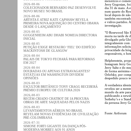
mexericos e coment
2026-08-06
Jerry Gogosian, fo
COLECIONADOR BERNARDO PAZ DESENVOLVE
dia 31 de maio. A e
NOVO MUSEU NO BRASIL
num quarto do Rose
local depois de não
2026-08-06
também encontrados
ARTISTA E ATRIZ KATE CAPSHAW REVELA
e vidros partidos. A
PRIMEIRA NOVA AQUISIÇÃO DO CENTRO OBAMA
investigação.
DESDE O LANÇAMENTO
2026-08-05
"O Rosewood São P
GUGGENHEIM ABU DHABI NOMEIA DIRECTORA
morta na tarde de
INICIAL
divulgado pela Glo
integralmente com 
2026-08-05
informações solicit
PETIÇÃO EXIGE RESTAURO ‘FIEL’ DO EDIFÍCIO
privacidade da hósp
MACKINTOSH DE GLASGOW
responsáveis, o hot
2026-08-04
PALAIS DE TOKYO FECHARÁ PARA REFORMAS
Helphenstein, propr
EM 2027
Instagram Jerry Go
2026-08-04
Jerry Saltz e do me
DOURADAS OU APENAS EXTRAVAGANTES?
de forma anónima 
ESTÁTUAS EM WASHINGTON DIVIDEM
Orlofsky, por comp
OPINIÕES
despedido pouco t
2026-08-03
A verdadeira ident
ESCULTOR BRITÂNICO TONY CRAGG RECEBERÁ
revelou ser a mente
PRÉMIO EUROPEU DE CULTURA 2026
mundo da arte para
2026-08-03
publicando a newsl
RECÉM-CRIADO CHATBOT DE IA PROCURA
Sotheby’s e o Stand
OBRAS DE ARTE SAQUEADAS PELOS NAZIS
da persona Jerry Go
2026-08-03
LEVANTAMENTOS AÉREOS NO BRASIL
Fonte: Artforum
REVELAM NOVAS EVIDÊNCIAS DE CIVILIZAÇÃO
PRÉ-COLOMBIANA
2026-07-31
SIMONE FORTI GIGANTE DA DANÇA PÓS-
MODERNA MORREU AOS 91 ANOS