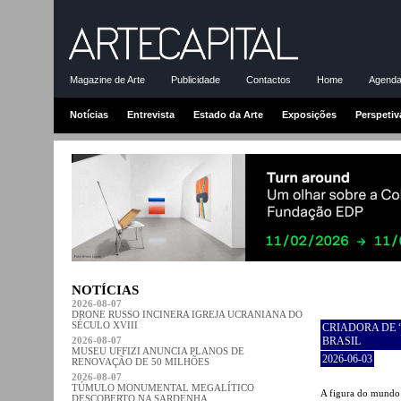
Magazine de Arte
Publicidade
Contactos
Home
Agenda-
Notícias
Entrevista
Estado da Arte
Exposições
Perspetiv
NOTÍCIAS
2026-08-07
DRONE RUSSO INCINERA IGREJA UCRANIANA DO
SÉCULO XVIII
CRIADORA DE 
2026-08-07
BRASIL
MUSEU UFFIZI ANUNCIA PLANOS DE
2026-06-03
RENOVAÇÃO DE 50 MILHÕES
2026-08-07
TÚMULO MONUMENTAL MEGALÍTICO
A figura do mundo 
DESCOBERTO NA SARDENHA