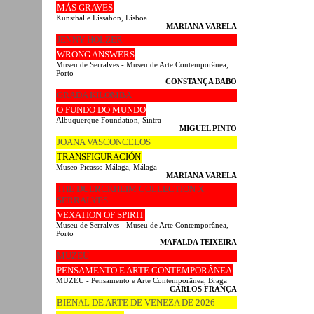
MÁS GRAVES
Kunsthalle Lissabon, Lisboa
MARIANA VARELA
JENNY HOLZER
WRONG ANSWERS
Museu de Serralves - Museu de Arte Contemporânea,
Porto
CONSTANÇA BABO
GRADA KILOMBA
O FUNDO DO MUNDO
Albuquerque Foundation, Sintra
MIGUEL PINTO
JOANA VASCONCELOS
TRANSFIGURACIÓN
Museo Picasso Málaga, Málaga
MARIANA VARELA
THE DUERCKHEIM COLLECTION X
SERRALVES
VEXATION OF SPIRIT
Museu de Serralves - Museu de Arte Contemporânea,
Porto
MAFALDA TEIXEIRA
MUZEU
PENSAMENTO E ARTE CONTEMPORÂNEA
MUZEU - Pensamento e Arte Contemporânea, Braga
CARLOS FRANÇA
BIENAL DE ARTE DE VENEZA DE 2026