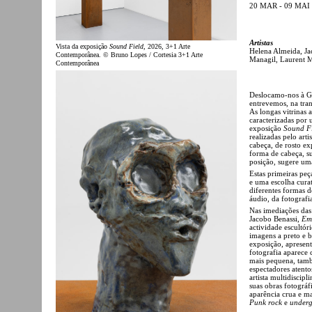
20 MAR - 09 MAI
Artistas
Vista da exposição
Sound Field
, 2026, 3+1 Arte
Helena Almeida, Ja
Contemporânea. © Bruno Lopes / Cortesia 3+1 Arte
Managil, Laurent M
Contemporânea
Deslocamo-nos à Ga
entrevemos, na tran
As longas vitrinas
caracterizadas por 
exposição
Sound F
realizadas pelo art
cabeça, de rosto ex
forma de cabeça, su
posição, sugere uma
Estas primeiras peç
e uma escolha cura
diferentes formas d
áudio, da fotografi
Nas imediações das 
Jacobo Benassi,
Em
actividade escultór
imagens a preto e b
exposição, apresen
fotografia aparec
mais pequena, tamb
espectadores atento
artista multidiscip
suas obras fotográ
aparência crua e m
Punk rock
e
under