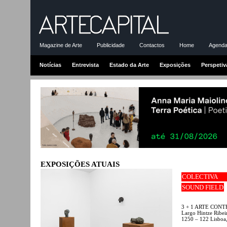
Magazine de Arte
Publicidade
Contactos
Home
Agenda-
Notícias
Entrevista
Estado da Arte
Exposições
Perspetiv
EXPOSIÇÕES ATUAIS
COLECTIVA
SOUND FIELD
3 + 1 ARTE CO
Largo Hintze Ribei
1250 – 122 Lisboa,