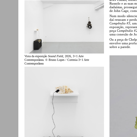
Russolo e as suas 
dadaístas, prosseg
de John Cage, como
Num modo silencios
daí ressoam e perd
Compêndio #3
, um
exposição, represe
peça
Compêndio #
uma conexão de Joã
Ou a peça de Chelp
envolve uma profu
sobre a parede.
Vista da exposição
Sound Field
, 2026, 3+1 Arte
Contemporânea. © Bruno Lopes / Cortesia 3+1 Arte
Contemporânea