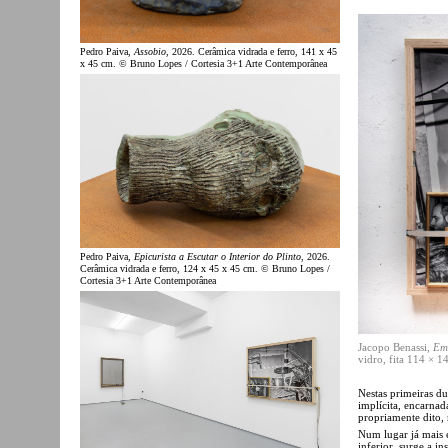
Pedro Paiva,
Assobio
, 2026. Cerâmica vidrada e ferro, 141 x 45
x 45 cm. © Bruno Lopes / Cortesia 3+1 Arte Contemporânea
Pedro Paiva,
Epicurista a Escutar o Interior do Plinto
, 2026.
Cerâmica vidrada e ferro, 124 x 45 x 45 cm. © Bruno Lopes /
Cortesia 3+1 Arte Contemporânea
Jacopo Benassi,
Em
vidro, fita 114 × 
Nestas primeiras d
implícita, encarnad
propriamente dito,
Num lugar já mais e
inferior, surge a in