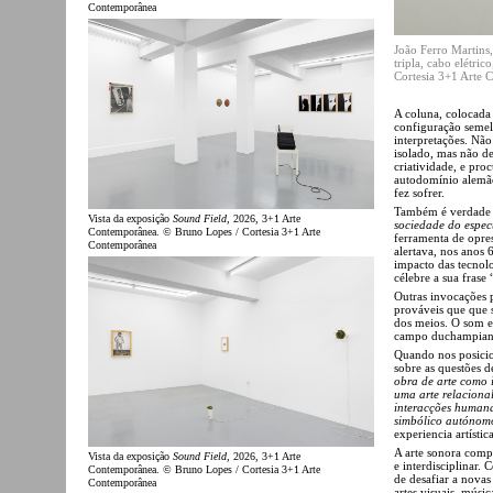
Contemporânea
João Ferro Martins
tripla, cabo elétr
Cortesia 3+1 Arte
A coluna, colocada
configuração semel
interpretações. Não
isolado, mas não de
criatividade, e pro
autodomínio alemã
fez sofrer.
Também é verdade 
Vista da exposição
Sound Field
, 2026, 3+1 Arte
sociedade do espec
Contemporânea. © Bruno Lopes / Cortesia 3+1 Arte
ferramenta de opre
Contemporânea
alertava, nos anos
impacto das tecnolo
célebre a sua frase
Outras invocações p
prováveis que que 
dos meios. O som e
campo duchampian
Quando nos posici
sobre as questões 
obra de arte como i
uma arte relaciona
interacções humana
simbólico autónom
experiencia artística
A arte sonora comp
Vista da exposição
Sound Field
, 2026, 3+1 Arte
e interdisciplinar.
Contemporânea. © Bruno Lopes / Cortesia 3+1 Arte
de desafiar a novas 
Contemporânea
artes visuais, mús