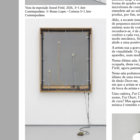
forma de quadro ex
microfones de conta
Vista da exposição
Sound Field
, 2026, 3+1 Arte
estendem até ao sol
Contemporânea. © Bruno Lopes / Cortesia 3+1 Arte
produz, por fim, u
Contemporânea
Alda
, a tocante in
de pequenos microfo
emitem sons de voz
reconhece-se, é da
confere a cada voz
modo mecânico, fio
alude a uma possíve
A artista usa a gra
de visualidade. O 
aparelho, num modo
Numa última sala, h
ocupada, desta ve
Field
, agora patent
Nesta sala podemos 
último de uma irrev
de título
Ouve-me
,
em que a artista se
da boca da artista e
Uma cadeira,
Fat C
nome,
Fat Chair
, 
de cura? Mas agora 
música é remédio e