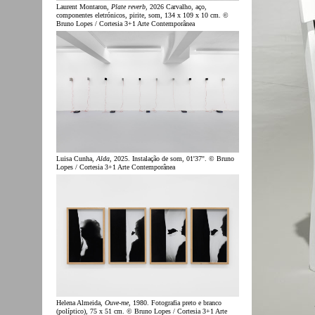
Laurent Montaron,
Plate reverb
, 2026 Carvalho, aço,
componentes eletrónicos, pirite, som, 134 x 109 x 10 cm. ©
Bruno Lopes / Cortesia 3+1 Arte Contemporânea
Luisa Cunha,
Alda
, 2025. Instalação de som, 01'37''. © Bruno
Lopes / Cortesia 3+1 Arte Contemporânea
Helena Almeida,
Ouve-me
, 1980. Fotografia preto e branco
(políptico), 75 x 51 cm. © Bruno Lopes / Cortesia 3+1 Arte