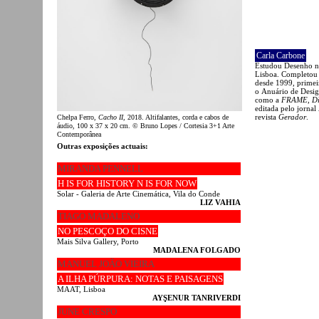
Carla Carbone
Estudou Desenho no
Lisboa. Completou 
desde 1999, prime
o Anuário de Desig
como a
FRAME
,
Di
editada pelo jornal
revista
Gerador
.
Chelpa Ferro,
Cacho II
, 2018. Altifalantes, corda e cabos de
áudio, 100 x 37 x 20 cm. © Bruno Lopes / Cortesia 3+1 Arte
Contemporânea
Outras exposições actuais:
MIRANDA PENNELL
H IS FOR HISTORY N IS FOR NOW
Solar - Galeria de Arte Cinemática, Vila do Conde
LIZ VAHIA
TIAGO MADALENO
NO PESCOÇO DO CISNE
Mais Silva Gallery, Porto
MADALENA FOLGADO
MANUEL JOÃO VIEIRA
A ILHA PÚRPURA: NOTAS E PAISAGENS
MAAT, Lisboa
AYŞENUR TANRIVERDI
JUNE CRESPO