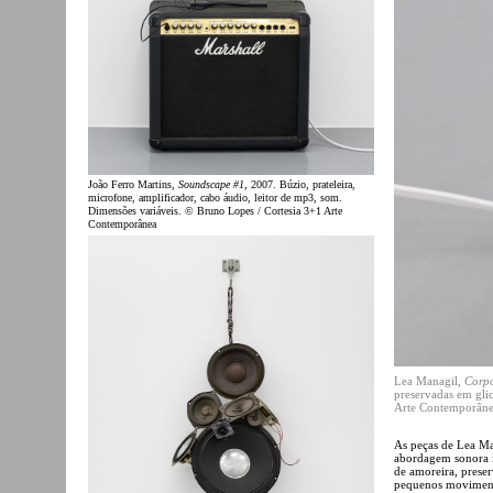
João Ferro Martins,
Soundscape #1
, 2007. Búzio, prateleira,
microfone, amplificador, cabo áudio, leitor de mp3, som.
Dimensões variáveis. © Bruno Lopes / Cortesia 3+1 Arte
Contemporânea
Lea Managil,
Corpo
preservadas em gli
Arte Contemporân
As peças de Lea M
abordagem sonora in
de amoreira, prese
pequenos movimento