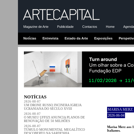
Magazine de Arte
Publicidade
Contactos
Home
Agenda-
Notícias
Entrevista
Estado da Arte
Exposições
Perspetiv
NOTÍCIAS
2026-08-07
UM DRONE RUSSO INCINERA IGREJA
UCRANIANA DO SÉCULO XVIII
MARISA MERZ:
2026-08-07
2026-06-04
O MUSEU UFFIZI ANUNCIA PLANOS DE
RENOVAÇÃO DE 50 MILHÕES
2026-08-07
Marisa Merz aos 1
TÚMULO MONUMENTAL MEGALÍTICO
Italianos.
DESCOBERTO NA SARDENHA