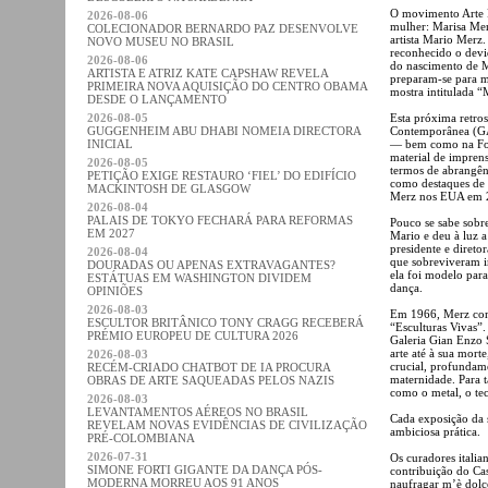
O movimento Arte P
2026-08-06
mulher: Marisa Me
COLECIONADOR BERNARDO PAZ DESENVOLVE
artista Mario Merz
NOVO MUSEU NO BRASIL
reconhecido o devid
2026-08-06
do nascimento de Me
ARTISTA E ATRIZ KATE CAPSHAW REVELA
preparam-se para m
PRIMEIRA NOVA AQUISIÇÃO DO CENTRO OBAMA
mostra intitulada 
DESDE O LANÇAMENTO
2026-08-05
Esta próxima retros
GUGGENHEIM ABU DHABI NOMEIA DIRECTORA
Contemporânea (GA
INICIAL
— bem como na Fond
material de imprens
2026-08-05
termos de abrangên
PETIÇÃO EXIGE RESTAURO ‘FIEL’ DO EDIFÍCIO
como destaques de e
MACKINTOSH DE GLASGOW
Merz nos EUA em 2
2026-08-04
PALAIS DE TOKYO FECHARÁ PARA REFORMAS
Pouco se sabe sobr
EM 2027
Mario e deu à luz a
presidente e diret
2026-08-04
que sobreviveram i
DOURADAS OU APENAS EXTRAVAGANTES?
ela foi modelo para
ESTÁTUAS EM WASHINGTON DIVIDEM
dança.
OPINIÕES
2026-08-03
Em 1966, Merz come
ESCULTOR BRITÂNICO TONY CRAGG RECEBERÁ
“Esculturas Vivas”.
PRÉMIO EUROPEU DE CULTURA 2026
Galeria Gian Enzo 
arte até à sua mor
2026-08-03
crucial, profundame
RECÉM-CRIADO CHATBOT DE IA PROCURA
maternidade. Para t
OBRAS DE ARTE SAQUEADAS PELOS NAZIS
como o metal, o teci
2026-08-03
LEVANTAMENTOS AÉREOS NO BRASIL
Cada exposição da s
REVELAM NOVAS EVIDÊNCIAS DE CIVILIZAÇÃO
ambiciosa prática.
PRÉ-COLOMBIANA
2026-07-31
Os curadores itali
SIMONE FORTI GIGANTE DA DANÇA PÓS-
contribuição do Cas
MODERNA MORREU AOS 91 ANOS
naufragar m’è dolc