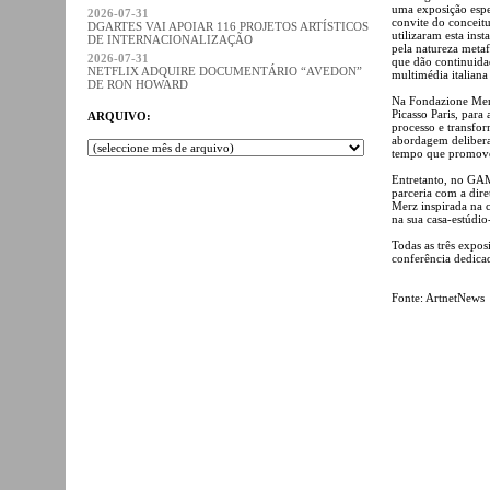
uma exposição espec
2026-07-31
convite do conceit
DGARTES VAI APOIAR 116 PROJETOS ARTÍSTICOS
utilizaram esta ins
DE INTERNACIONALIZAÇÃO
pela natureza meta
2026-07-31
que dão continuidad
NETFLIX ADQUIRE DOCUMENTÁRIO “AVEDON”
multimédia italiana
DE RON HOWARD
Na Fondazione Merz,
Picasso Paris, para
ARQUIVO:
processo e transfo
abordagem delibera
tempo que promove 
Entretanto, no GAM,
parceria com a dir
Merz inspirada na c
na sua casa-estúdio
Todas as três expo
conferência dedicad
Fonte: ArtnetNews