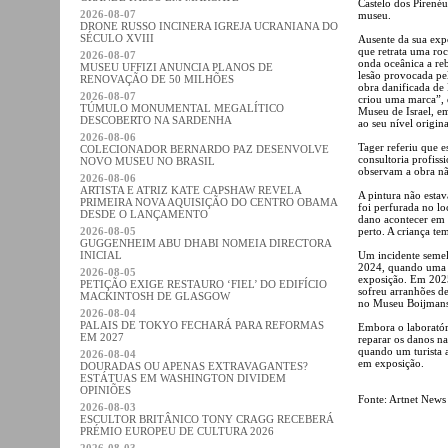
Castelo dos Pirené
2026-08-07
museu.
DRONE RUSSO INCINERA IGREJA UCRANIANA DO
SÉCULO XVIII
Ausente da sua expo
que retrata uma ro
2026-08-07
onda oceânica a reb
MUSEU UFFIZI ANUNCIA PLANOS DE
lesão provocada pel
RENOVAÇÃO DE 50 MILHÕES
obra danificada de 
2026-08-07
criou uma marca”, 
TÚMULO MONUMENTAL MEGALÍTICO
Museu de Israel, em
DESCOBERTO NA SARDENHA
ao seu nível origin
2026-08-06
Tager referiu que e
COLECIONADOR BERNARDO PAZ DESENVOLVE
consultoria profiss
NOVO MUSEU NO BRASIL
observam a obra não
2026-08-06
ARTISTA E ATRIZ KATE CAPSHAW REVELA
A pintura não esta
PRIMEIRA NOVA AQUISIÇÃO DO CENTRO OBAMA
foi perfurada no l
DESDE O LANÇAMENTO
dano acontecer em 
2026-08-05
perto. A criança te
GUGGENHEIM ABU DHABI NOMEIA DIRECTORA
INICIAL
Um incidente semel
2024, quando uma 
2026-08-05
exposição. Em 2025
PETIÇÃO EXIGE RESTAURO ‘FIEL’ DO EDIFÍCIO
sofreu arranhões d
MACKINTOSH DE GLASGOW
no Museu Boijmans
2026-08-04
PALAIS DE TOKYO FECHARÁ PARA REFORMAS
Embora o laboratór
EM 2027
reparar os danos na
quando um turista 
2026-08-04
em exposição.
DOURADAS OU APENAS EXTRAVAGANTES?
ESTÁTUAS EM WASHINGTON DIVIDEM
OPINIÕES
Fonte: Artnet News
2026-08-03
ESCULTOR BRITÂNICO TONY CRAGG RECEBERÁ
PRÉMIO EUROPEU DE CULTURA 2026
2026-08-03