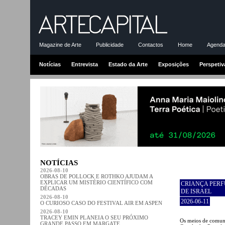
Magazine de Arte
Publicidade
Contactos
Home
Agenda-
Notícias
Entrevista
Estado da Arte
Exposições
Perspetiv
NOTÍCIAS
2026-08-10
OBRAS DE POLLOCK E ROTHKO AJUDAM A
EXPLICAR UM MISTÉRIO CIENTÍFICO COM
CRIANÇA PERF
DÉCADAS
DE ISRAEL
2026-08-10
2026-06-11
O CURIOSO CASO DO FESTIVAL AIR EM ASPEN
2026-08-10
TRACEY EMIN PLANEIA O SEU PRÓXIMO
Os meios de comuni
GRANDE PASSO EM MARGATE