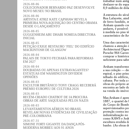
trabalhar num antig
2026-08-06
desfazer-se do esp
COLECIONADOR BERNARDO PAZ DESENVOLVE
8,9 milhões de dóla
NOVO MUSEU NO BRASIL
A estrutura do séc
2026-08-06
Rua Lafayette, aind
ARTISTA E ATRIZ KATE CAPSHAW REVELA
de ferro fundido, 
PRIMEIRA NOVA AQUISIÇÃO DO CENTRO OBAMA
Arsham quando comp
DESDE O LANÇAMENTO
andares, é possível
2026-08-05
à medida no piso té
GUGGENHEIM ABU DHABI NOMEIA DIRECTORA
característico de Ar
INICIAL
Uma das característ
2026-08-05
chamou a atenção d
PETIÇÃO EXIGE RESTAURO ‘FIEL’ DO EDIFÍCIO
Architectural Diges
MACKINTOSH DE GLASGOW
Porsche 964 Carrera
2026-08-04
comprar o históric
PALAIS DE TOKYO FECHARÁ PARA REFORMAS
suficiente para sab
EM 2027
2026-08-04
Arsham transformou
DOURADAS OU APENAS EXTRAVAGANTES?
a sua coleção — de
ESTÁTUAS EM WASHINGTON DIVIDEM
espiral, o piso pri
OPINIÕES
telhado do edifício
cabana. Por toda a
2026-08-03
obras do próprio ar
ESCULTOR BRITÂNICO TONY CRAGG RECEBERÁ
encontra ao lado do
PRÉMIO EUROPEU DE CULTURA 2026
na venda do imóvel
2026-08-03
RECÉM-CRIADO CHATBOT DE IA PROCURA
Mas Arsham é apenas
OBRAS DE ARTE SAQUEADAS PELOS NAZIS
1887, o quartel de
do Corpo de Bombe
2026-08-03
supervisionados po
LEVANTAMENTOS AÉREOS NO BRASIL
proteção contra in
REVELAM NOVAS EVIDÊNCIAS DE CIVILIZAÇÃO
industrialização no
PRÉ-COLOMBIANA
como KAWS e Josh S
2026-07-31
escultura erodida d
SIMONE FORTI GIGANTE DA DANÇA PÓS-
banho. (As obras d
MODERNA MORREU AOS 91 ANOS