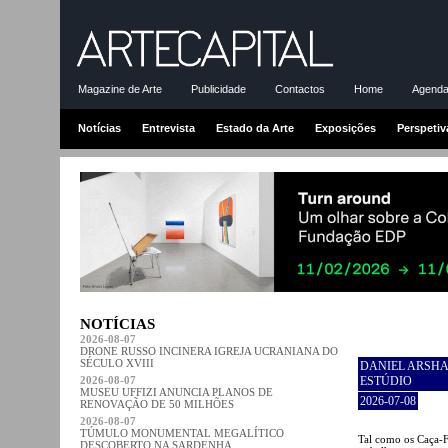
Magazine de Arte
Publicidade
Contactos
Home
Agenda-
Notícias
Entrevista
Estado da Arte
Exposições
Perspetiv
NOTÍCIAS
2026-08-07
DRONE RUSSO INCINERA IGREJA UCRANIANA DO
SÉCULO XVIII
DANIEL ARSHA
2026-08-07
ESTÚDIO
MUSEU UFFIZI ANUNCIA PLANOS DE
2026-07-08
RENOVAÇÃO DE 50 MILHÕES
2026-08-07
TÚMULO MONUMENTAL MEGALÍTICO
Tal como os Caça-F
DESCOBERTO NA SARDENHA