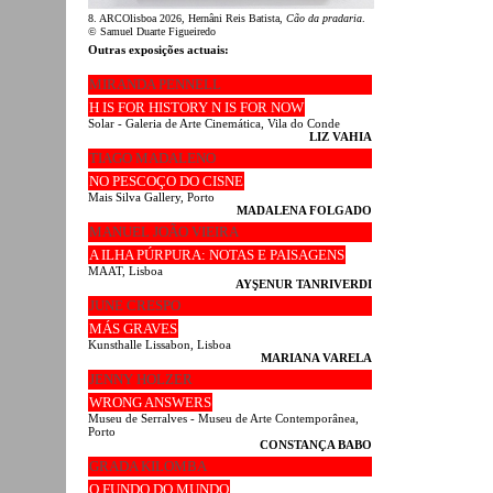
8. ARCOlisboa 2026, Hernâni Reis Batista,
Cão da pradaria
.
© Samuel Duarte Figueiredo
Outras exposições actuais:
MIRANDA PENNELL
H IS FOR HISTORY N IS FOR NOW
Solar - Galeria de Arte Cinemática, Vila do Conde
LIZ VAHIA
TIAGO MADALENO
NO PESCOÇO DO CISNE
Mais Silva Gallery, Porto
MADALENA FOLGADO
MANUEL JOÃO VIEIRA
A ILHA PÚRPURA: NOTAS E PAISAGENS
MAAT, Lisboa
AYŞENUR TANRIVERDI
JUNE CRESPO
MÁS GRAVES
Kunsthalle Lissabon, Lisboa
MARIANA VARELA
JENNY HOLZER
WRONG ANSWERS
Museu de Serralves - Museu de Arte Contemporânea,
Porto
CONSTANÇA BABO
GRADA KILOMBA
O FUNDO DO MUNDO