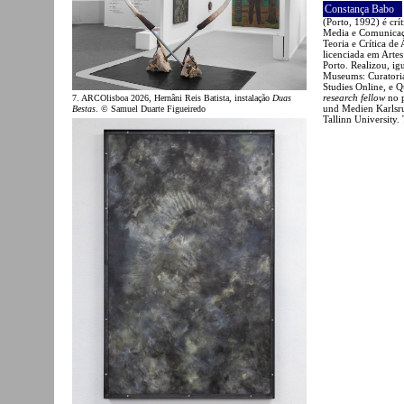
Constança Babo
(Porto, 1992) é cr
Media e Comunicaçã
Teoria e Crítica de
licenciada em Artes
Porto. Realizou, i
Museums: Curatoria
Studies Online, e Q
research fellow
no 
7. ARCOlisboa 2026, Hernâni Reis Batista, instalação
Duas
und Medien Karlsr
Bestas
. © Samuel Duarte Figueiredo
Tallinn University.