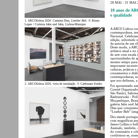
28 MAI - 31 MAI 
10 anos de AR
e qualidade
1. ARCOlisboa 2026: Catarina Dias,
Leather Belt
. © Bruno
Lopes / Cortesia Jahn und Jahn, Lisboa-Munique
A ARCO Lisboa cum
contemporânea, ten
Nacional. Celebrand
edição, sobretudo 
da autoria de um el
Deste modo, a ARCO
artístico atual e n
de arte com escala 
oportunidades de a
mesmo tempo para a 
importante incentiva
culturas, práticas e 
cruzamentos e diálo
contemporâneas, no 
que nos definem, a
2. ARCOlisboa 2026, vista de instalação. © Carbonara Studio
Foi apresentado um 
Comité Organizador
São Paulo), Sabrin
Radziszewski - Poló
Moçambique, Brasil
galeria Jahn und J
Dias que conquisto
“Leather Belt” (img
Dos stands portugu
com magníficas peça
James Collins e bel
Assinalo, também, 
do comissário e crí
confirmou-se, nome