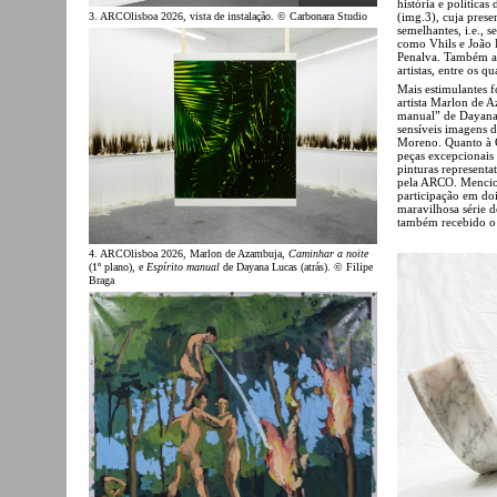
história e política
(img.3), cuja pres
3. ARCOlisboa 2026, vista de instalação. © Carbonara Studio
semelhantes, i.e., s
como Vhils e João 
Penalva. Também a 
artistas, entre os 
Mais estimulantes 
artista Marlon de 
manual” de Dayana 
sensíveis imagens 
Moreno. Quanto à Ga
peças excepcionais
pinturas representa
pela ARCO. Menciono
participação em do
maravilhosa série d
também recebido o
4. ARCOlisboa 2026, Marlon de Azambuja,
Caminhar a noite
(1º plano), e
Espírito manual
de Dayana Lucas (atrás). © Filipe
Braga