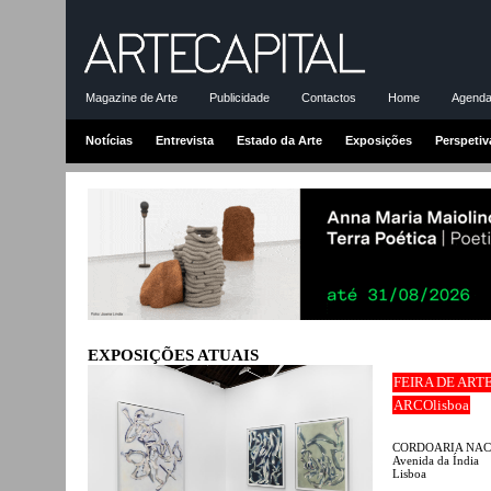
Magazine de Arte
Publicidade
Contactos
Home
Agenda-
Notícias
Entrevista
Estado da Arte
Exposições
Perspetiv
EXPOSIÇÕES ATUAIS
FEIRA DE ART
ARCOlisboa
CORDOARIA NA
Avenida da Índia
Lisboa