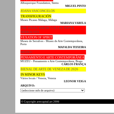
Albuquerque Foundation, Sintra
MIGUEL PINTO
JOANA VASCONCELOS
TRANSFIGURACIÓN
Museo Picasso Málaga, Málaga
MARIANA VARELA
THE DUERCKHEIM COLLECTION X
SERRALVES
VEXATION OF SPIRIT
Museu de Serralves - Museu de Arte Contemporânea,
Porto
MAFALDA TEIXEIRA
MUZEU
PENSAMENTO E ARTE CONTEMPORÂNEA
MUZEU - Pensamento e Arte Contemporânea, Braga
CARLOS FRANÇA
BIENAL DE ARTE DE VENEZA DE 2026
IN MINOR KEYS
Vários locais / Veneza, Veneza
LEONOR VEIGA
ARQUIVO:
© Copyright artecapital.art 2006