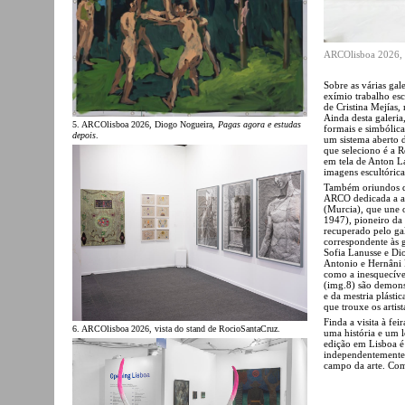
ARCOlisboa 2026, 
Sobre as várias gal
exímio trabalho esc
de Cristina Mejías
Ainda desta galeria
5. ARCOlisboa 2026, Diogo Nogueira,
Pagas agora e estudas
formais e simbólica
depois
.
um sistema aberto d
que seleciono é a 
em tela de Anton L
imagens escultóric
Também oriundos de 
ARCO dedicada a ap
(Murcia), que une o
1947), pioneiro da
recuperado pelo ga
correspondente às g
Sofia Lanusse e Dio
Antonio e Hernâni R
como a inesquecíve
(img.8) são demonst
e da mestria plásti
que trouxe os artis
Finda a visita à fe
6. ARCOlisboa 2026, vista do stand de RocioSantaCruz.
uma história e um 
edição em Lisboa é 
independentemente 
campo da arte. Com