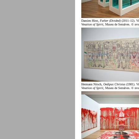
Damien Hirst,
Father (Divided)
(2011–12). Vi
Vexation of Spirit
, Museu de Serralves. © nvs
Hermann Nitsch,
Oedipus Christus
(1981). Vi
Vexation of Spirit
, Museu de Serralves. © nvs