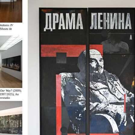
eakness IV
 Museu de
 Our Way?
(2009);
1997/2025); Ao
nvstudio