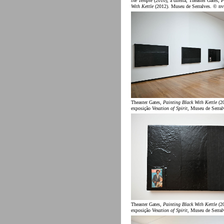
the Temple
(2010); à direita, Theaster Gates,
P
With Kettle
(2012). Museu de Serralves. © nv
Theaster Gates,
Painting Black With Kettle
(20
exposição
Vexation of Spirit
, Museu de Serral
Theaster Gates,
Painting Black With Kettle
(20
exposição
Vexation of Spirit
, Museu de Serral