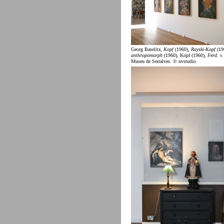
Georg Baselitz,
Kopf
(1960),
Rayski-Kopf
(19
anthropomorph
(1960), Kopf (1960),
Ferd. v.
Museu de Serralves. © nvstudio