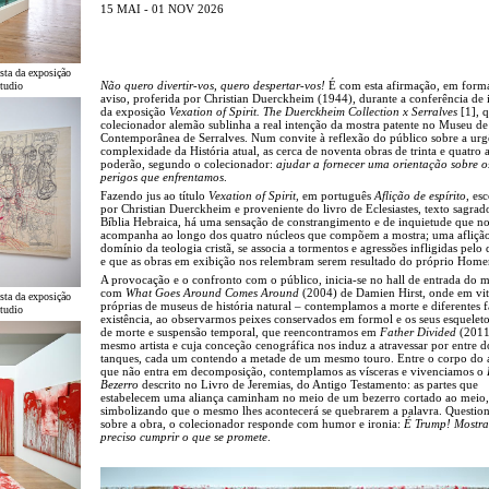
15 MAI - 01 NOV 2026
sta da exposição
Não quero divertir-vos, quero despertar-vos!
É com esta afirmação, em form
tudio
aviso, proferida por Christian Duerckheim (1944), durante a conferência de
da exposição
Vexation of Spirit
. The Duerckheim Collection x Serralves
[1], 
colecionador alemão sublinha a real intenção da mostra patente no Museu de
Contemporânea de Serralves. Num convite à reflexão do público sobre a urg
complexidade da História atual, as cerca de noventa obras de trinta e quatro ar
poderão, segundo o colecionador:
ajudar a fornecer uma orientação sobre os
perigos que enfrentamos
.
Fazendo jus ao título
Vexation of Spirit
, em português
Aflição de espírito
, es
por Christian Duerckheim e proveniente do livro de Eclesiastes, texto sagrad
Bíblia Hebraica, há uma sensação de constrangimento e de inquietude que n
acompanha ao longo dos quatro núcleos que compõem a mostra; uma aflição
domínio da teologia cristã, se associa a tormentos e agressões infligidas pelo
e que as obras em exibição nos relembram serem resultado do próprio Hom
A provocação e o confronto com o público, inicia-se no hall de entrada do 
com
What Goes Around Comes Around
(2004) de Damien Hirst, onde em vit
sta da exposição
próprias de museus de história natural – contemplamos a morte e diferentes f
tudio
existência, ao observarmos peixes conservados em formol e os seus esqueleto
de morte e suspensão temporal, que reencontramos em
Father Divided
(2011
mesmo artista e cuja conceção cenográfica nos induz a atravessar por entre d
tanques, cada um contendo a metade de um mesmo touro. Entre o corpo do 
que não entra em decomposição, contemplamos as vísceras e vivenciamos o
Bezerro
descrito no Livro de Jeremias, do Antigo Testamento: as partes que
estabelecem uma aliança caminham no meio de um bezerro cortado ao meio,
simbolizando que o mesmo lhes acontecerá se quebrarem a palavra. Questio
sobre a obra, o colecionador responde com humor e ironia:
É Trump! Mostra
preciso cumprir o que se promete
.