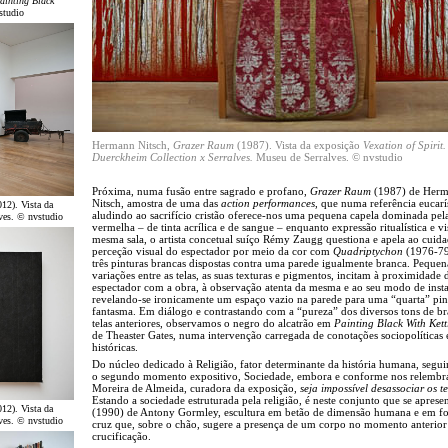
ainting Black
studio
Hermann Nitsch,
Grazer Raum
(1987).
Vista da exposição
Vexation of Spirit
.
Duerckheim Collection x Serralves.
Museu de Serralves. © nvstudio
Próxima, numa fusão entre sagrado e profano,
Grazer Raum
(1987) de Her
Nitsch, amostra de uma das
action performances
, que numa referência eucarís
12). Vista da
aludindo ao sacrifício cristão oferece-nos uma pequena capela dominada pel
ves. © nvstudio
vermelha – de tinta acrílica e de sangue – enquanto expressão ritualística e vi
mesma sala, o artista concetual suíço Rémy Zaugg questiona e apela ao cuida
perceção visual do espectador por meio da cor com
Quadriptychon
(1976-79
três pinturas brancas dispostas contra uma parede igualmente branca. Pequen
variações entre as telas, as suas texturas e pigmentos, incitam à proximidade 
espectador com a obra, à observação atenta da mesma e ao seu modo de insta
revelando-se ironicamente um espaço vazio na parede para uma “quarta” pin
fantasma. Em diálogo e contrastando com a “pureza” dos diversos tons de b
telas anteriores, observamos o negro do alcatrão em
Painting Black With Kett
de Theaster Gates, numa intervenção carregada de conotações sociopolíticas 
históricas.
Do núcleo dedicado à Religião, fator determinante da história humana, segu
o segundo momento expositivo, Sociedade, embora e conforme nos relembr
Moreira de Almeida, curadora da exposição,
seja impossível desassociar os t
Estando a sociedade estruturada pela religião, é neste conjunto que se aprese
12). Vista da
(1990) de Antony Gormley, escultura em betão de dimensão humana e em f
ves. © nvstudio
cruz que, sobre o chão, sugere a presença de um corpo no momento anterior
crucificação.