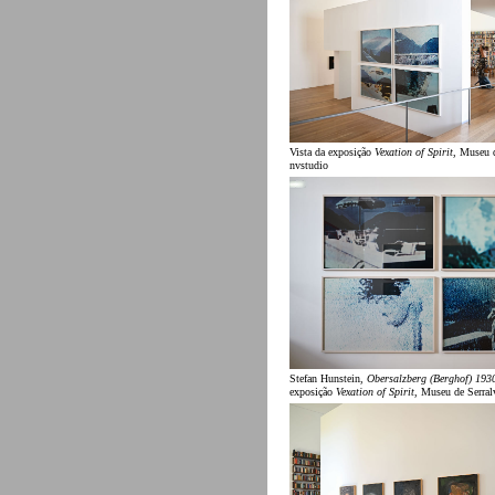
Vista da exposição
Vexation of Spirit
, Museu 
nvstudio
Stefan Hunstein,
Obersalzberg (Berghof) 193
exposição
Vexation of Spirit
, Museu de Serral