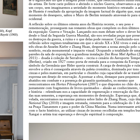
do artista. De forte cariz político e abrindo o núcleo Guerra, observamos a q
um corpo, sem imaginarmos a seriedade do momento histórico retratado: a 
de Hustein é resultado da apropriação da imagem factual de alguém que, nu
momento de desespero, saltou o Muro de Berlim tentando atravessá-lo para o
ocidental.
A reflexão sobre os últimos oitenta anos da História recente, o seu peso e
rememoração, prosseguem nas restantes obras que compõem os dois últimos
60),
Kopf
da exposição: Guerra e Vexação. Lançando-nos num debate sobre o dever his
 Rayski
(1960).
desde o final da Segunda Guerra Mundial, são-nos reveladas peças que prese
os destroços da guerra, a ruína e o que delas pode renascer. Conduzindo-no
reflexão sobre regimes totalitaristas em que o século XX e XXI viveu e está a 
três obras de Anselm Kiefer e Zhang Huan, despertam a nossa atenção pelo c
sombrio, escala monumental e impacto visual. Ocupando a totalidade de uma
paredes da sala de exposições a grandiosa instalação
Dat Rosa Miel Aplbus
(2
2011) – doada à coleção de Serralves – recria o cenário do Aeroporto Tempe
(Berlim), criado em 1927 como porta de entrada para a conquista da Europa
símbolo da Germânia que Hitler queria construir. A carga de destruição e ruí
envolve a obra é conseguida através da paleta cromática, dominada por tons 
cinzas e pelos materiais, em particular o chumbo cuja capacidade de se trans
expressa um desejo de renovação. A pontuar a obra, destaque para pequenos
abatidos em combate e a presença de girassóis queimados, os mesmo que
reencontramos em
Hortus Pilosophorum
(2007) e que dispostos no chão da s
juntamente com fragmentos de livros queimados – alusão ao conhecimento, 
e história – relembram-nos a capacidade de regeneração e renovação da flor 
das suas sementes, a esperança em momentos de destruição. Esperança que, 
velada, encontramos na enorme pintura sobre linho de Zhang Huan, cujo tít
National Day
(2010) e imagem retratada, remetem para a celebração do 1 de
na Praça Tiananmen e para o poder da China Maoísta. Numa interessante art
com o facto histórico, ao utilizar cinzas de incenso recolhidas em templos bu
Xangai o artista traz esperança e devoção espiritual à composição.