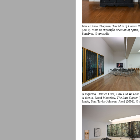
Jake e Dinos Chapman,
The Milk of Human W
(2011). Vista da exposição
Vexation of Spirit
,
Serralves. © nvstudio
À esquerda, Damien Hirst,
How Did We Lose
À direita, Raoef Mamedov,
The Last Supper
(
fundo, Sam Taylor-Johnson,
Pietà
(2001). © 