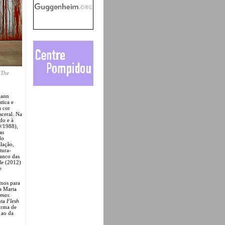
 The
mann
tica e
a cor
sceral. Na
do e à
/1988),
as
do
lação,
tura-
ranco das
le
(2012)
e
imos para
a Marta
emas
.
nta
Flesh
orma de
 ao da