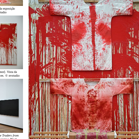
da exposição
tudio
or]. Vista da
ves. © nvstudio
he Traders from