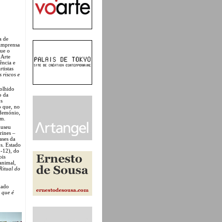
a de
 imprensa
que o
 Arte
ência e
tistas
 riscos e
colhido
o da
os
 que, no
 demónio,
em.
museu
rines –
ases da
s. Estado
-12), do
ois
animal,
Ritual do
nado
 que é