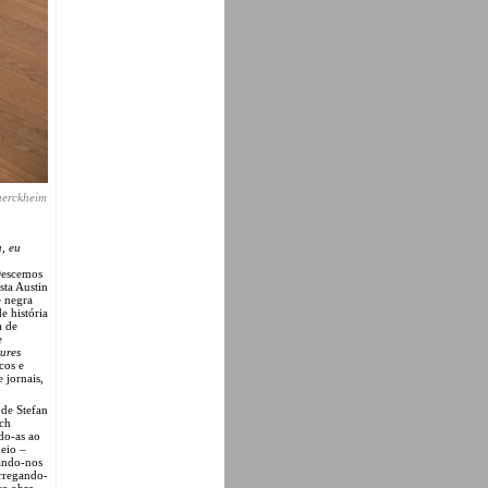
uerckheim
a,
eu
 Descemos
sta Austin
e negra
e história
a de
e
ures
cos e
 jornais,
de Stefan
ich
do-as ao
eio –
vando-nos
arregando-
ra obra