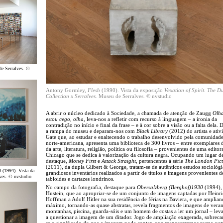
de Serralves. ©
Antony Gormley,
Flesh
(1990).
Vista da exposição
Vexation of Spirit
. The D
Collection x Serralves.
Museu de Serralves. © nvstudio
A abrir o núcleo dedicado à Sociedade, a chamada de atenção de Zaugg
Olh
estou cego, olha,
leva-nos a refletir com recurso à linguagem – a ironia da
contradição no início e final da frase – e à cor sobre a visão ou a falta dela.
a rampa do museu e deparam-nos com
Black Library
(2012) do artista e ativi
Gate que, ao estudar e enaltecendo o trabalho desenvolvido pela comunidad
norte-americana, apresenta uma biblioteca de 300 livros – entre exemplares d
da arte, literatura, religião, política ou filosofia – provenientes de uma editor
Chicago que se dedica à valorização da cultura negra. Ocupando um lugar d
destaque,
Money First
e
Attack Straight
, pertencentes à série
The London Pict
(2011), da dupla Gilbert & George, tratam-se de autênticos estudos sociológi
0
(1994). Vista da
grandiosos inventários realizados a partir de títulos e imagens provenientes de
ves. © nvstudio
tabloides e cartazes londrinos.
No campo da fotografia, destaque para
Obersalzberg (Berghof)1930
(1994), 
Hustein, que ao apropriar-se de um conjunto de imagens captadas por Heinr
Hoffman a Adolf Hitler na sua residência de férias na Baviera, e que amplian
máximo, tornando-as quase abstratas, revela fragmentos de imagens de veran
montanhas, piscina, guarda-sóis e um homem de costas a ler um jornal – le
a questionar a imagem de um ditador. Jogo de ampliação exagerada, sobrec
se o significado do que a imagem pode conter, que reencontramos numa out