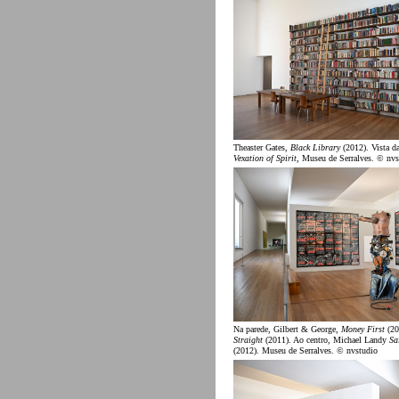
Theaster Gates,
Black Library
(2012). Vista d
Vexation of Spirit
, Museu de Serralves. © nvs
Na parede, Gilbert & George,
Money First
(20
Straight
(2011). Ao centro, Michael Landy
Sa
(2012). Museu de Serralves. © nvstudio