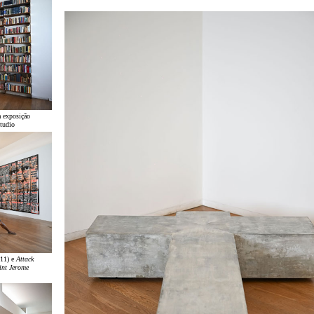
a exposição
tudio
11) e
Attack
int Jerome