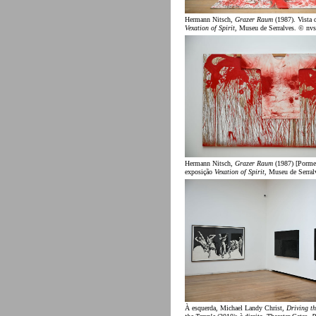
Hermann Nitsch,
Grazer Raum
(1987). Vista 
Vexation of Spirit
, Museu de Serralves. © nvs
Hermann Nitsch,
Grazer Raum
(1987) [Pormen
exposição
Vexation of Spirit
, Museu de Serral
À esquerda, Michael Landy Christ,
Driving t