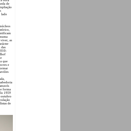
ueda de
ampliação
m
 lado
 núcleos
tórico,
ntificam
s numa
viver, as
arácter
 das
010-
lhof
 e
na que
ocres e
formar
 aviões
ala,
sabedoria
através
de forma
ulo
1959
 outubro
iculação
distas de