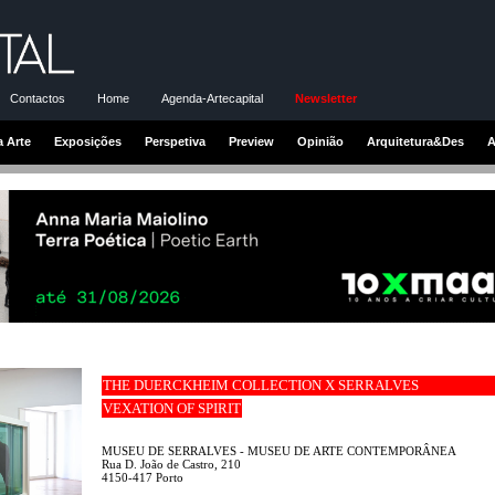
Contactos
Home
Agenda-Artecapital
Newsletter
a Arte
Exposições
Perspetiva
Preview
Opinião
Arquitetura&Des
A
THE DUERCKHEIM COLLECTION X SERRALVES
VEXATION OF SPIRIT
MUSEU DE SERRALVES - MUSEU DE ARTE CONTEMPORÂNEA
Rua D. João de Castro, 210
4150-417 Porto