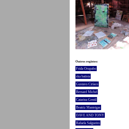
Outros registos:
Frida Orupabo
ska batista
Gustavo Ciríaco
Bernard Michel
Catarina Gentil
Beatriz Manteigas
DAVE AND TONY
Rafaela Salgueiro