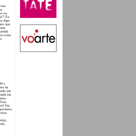
isso
ns
ue eu
da"! Eu
eu digo
laro que
stas
artida
ma coisa.
de
89 e
tes da
ipado em
ntada em
aixa
lvas,
bel Vaz
mporaneo,
tors,
uíça,
sta,