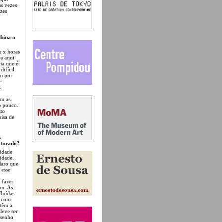
as vezes
ezes
mbina o
e x horas
ra aqui
ia que é
difícil.
do por
e
s
om as
o pouco.
sto
oisa de
s
exturado?
sidade
idade.
claro que
 esse
 fazer
im. As
fluídas
r com
 têm a
deve ser
esenho