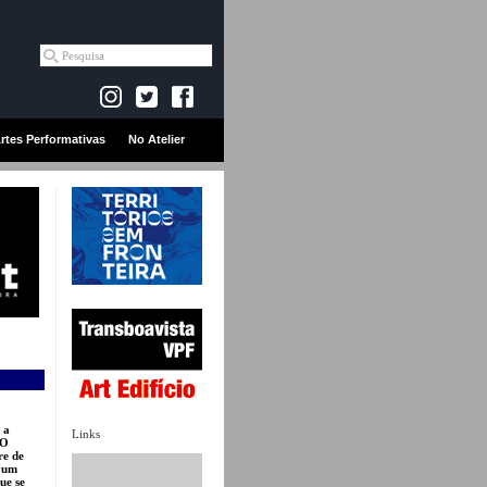
rtes Performativas
No Atelier
 a
Links
 O
re de
a um
ue se