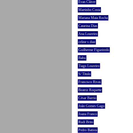
Evan Cláver
Martinho Costa
Mariana Maia Rocha
Catarina Dias
Ana Loureiro
celine s diaz
Guilherme Figueiredo
Babu
Tiago Loureiro
S/ Título
Francisco Rivas
Beatriz Roquette
César Barrio
João Gomes Gago
Joana Franco
Rudi Brito
Pedro Batista