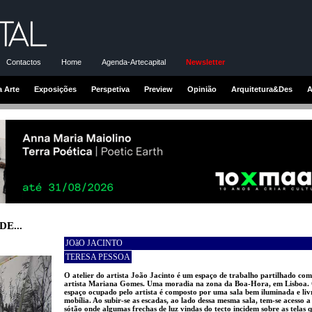
Contactos
Home
Agenda-Artecapital
Newsletter
a Arte
Exposições
Perspetiva
Preview
Opinião
Arquitetura&Des
A
E...
JOãO JACINTO
TERESA PESSOA
O atelier do artista João Jacinto é um espaço de trabalho partilhado com
artista Mariana Gomes. Uma moradia na zona da Boa-Hora, em Lisboa.
espaço ocupado pelo artista é composto por uma sala bem iluminada e liv
mobília. Ao subir-se as escadas, ao lado dessa mesma sala, tem-se acesso 
sótão onde algumas frechas de luz vindas do tecto incidem sobre as telas q