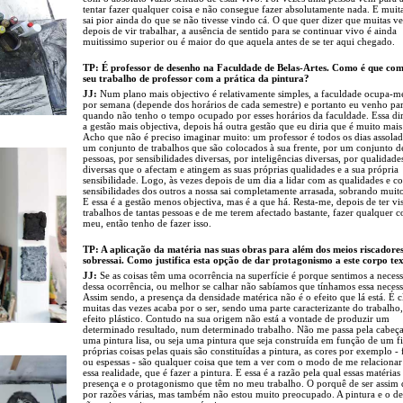
tentar fazer qualquer coisa e não consegue fazer absolutamente nada. E muit
sai pior ainda do que se não tivesse vindo cá. O que quer dizer que muitas v
depois de vir trabalhar, a ausência de sentido para se continuar vivo é ainda
muitissimo superior ou é maior do que aquela antes de se ter aqui chegado.
TP: É professor de desenho na Faculdade de Belas-Artes. Como é que co
seu trabalho de professor com a prática da pintura?
JJ:
Num plano mais objectivo é relativamente simples, a faculdade ocupa-m
por semana (depende dos horários de cada semestre) e portanto eu venho pa
quando não tenho o tempo ocupado por esses horários da faculdade. Essa dir
a gestão mais objectiva, depois há outra gestão que eu diria que é muito mais 
Acho que não é preciso imaginar muito: um professor é todos os dias assola
um conjunto de trabalhos que são colocados à sua frente, por um conjunto d
pessoas, por sensibilidades diversas, por inteligências diversas, por qualidade
diversas que o afectam e atingem as suas próprias qualidades e a sua própria
sensibilidade. Logo, às vezes depois de um dia a lidar com as qualidades e c
sensibilidades dos outros a nossa sai completamente arrasada, sobrando muit
E essa é a gestão menos objectiva, mas é a que há. Resta-me, depois de ter vi
trabalhos de tantas pessoas e de me terem afectado bastante, fazer qualquer c
meu, então tenho de fazer isso.
TP: A aplicação da matéria nas suas obras para além dos meios riscadore
sobressai. Como justifica esta opção de dar protagonismo a este corpo t
JJ:
Se as coisas têm uma ocorrência na superfície é porque sentimos a neces
dessa ocorrência, ou melhor se calhar não sabíamos que tínhamos essa necess
Assim sendo, a presença da densidade matérica não é o efeito que lá está. É 
muitas das vezes acaba por o ser, sendo uma parte caracterizante do trabalho,
efeito plástico. Contudo na sua origem não está a vontade de produzir um
determinado resultado, num determinado trabalho. Não me passa pela cabeça
uma pintura lisa, ou seja uma pintura que seja construída em função de um f
próprias coisas pelas quais são constituídas a pintura, as cores por exemplo - 
ou espessas - são qualquer coisa que tem a ver com o modo de me relaciona
essa realidade, que é fazer a pintura. E essa é a razão pela qual essas matérias
presença e o protagonismo que têm no meu trabalho. O porquê de ser assim 
por razões várias, mas também não estou muito preocupado. A pintura e o d