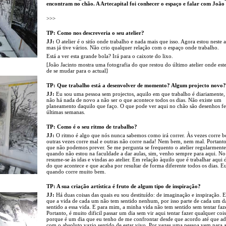
encontram no chão. A Artecapital foi conhecer o espaço e falar com João 
>>>
TP: Como nos descreveria o seu atelier?
JJ:
O atelier é o sitío onde trabalho e nada mais que isso. Agora estou neste at
mas já tive vários. Não crio qualquer relação com o espaço onde trabalho.
Está a ver esta grande bola? Irá para o caixote do lixo.
[João Jacinto mostra uma fotografia do que restou do último atelier onde est
de se mudar para o actual]
TP: Que trabalho está a desenvolver de momento? Algum projecto novo?
JJ:
Eu sou uma pessoa sem projectos, aquilo em que trabalho é diariamente,
não há nada de novo a não ser o que acontece todos os dias. Não existe um
planeamento daquilo que faço. O que pode ver aqui no chão são desenhos fe
últimas semanas.
TP: Como é o seu ritmo de trabalho?
JJ:
O ritmo é algo que nós nunca sabemos como irá correr. Às vezes corre 
outras vezes corre mal e outras não corre nada! Nem bem, nem mal. Portanto
que não podemos prever. Se me pergunta se frequento o atelier regularmente,
quando não estou na faculdade a dar aulas, sim, venho sempre para aqui. No
resume-se às idas e vindas ao atelier. Em relação àquilo que é trabalhar aqui
do que acontece e que acaba por resultar de forma diferente todos os dias. E
quando corre muito bem.
TP: A sua criação artística é fruto de algum tipo de inspiração?
JJ:
Há duas coisas das quais eu sou destituído: de imaginação e inspiração. 
que a vida de cada um não tem sentido nenhum, por isso parte de cada um 
sentido a essa vida. E para mim, a minha vida não tem sentido sem tentar faze
Portanto, é muito dificil passar um dia sem vir aqui tentar fazer qualquer cois
porque é um dia que eu tenho de me confrontar desde que acordo até que 
com o absoluto vazio sentido de estar vivo. Por vezes uma pessoa vem para 