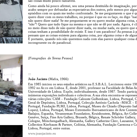
são coisas muito pouco razoáveis.
Como ainda há pouco afirmei, sou uma pessoa destituída de imaginação, por 
acabo sempre por defraudar as expectativas dos outros, pelo menos por algu
episódios com os quais me tenho confrontado. Se me perguntarem o que é q
quero dizer com os meus trabalhos, ou porque é que eu os faço, eu digo "na
não quero dizer nada! Se me perguntarem se eu quero mudar alguma coisa, 
"não"! Quero que tudo fique na mesma e que não se dê por nada. Agora, é c
no meio disso tudo de não querer dizer nada, ou mudar nada, eu quero que e
coisas tenham a possibilidade de existir. E isso é um paradoxo! As pessoas à p
pensam que as coisas existem para alguma coisa, por alguma coisa e de algu
E portanto, quando nós não queremos nada com elas parece qualquer coisa 
incongruente ou de paradoxal.
[Fotografias de Teresa Pessoa]
:::
João Jacinto
(Mafra, 1966)
Em 1985 iniciou os seus estudos artísticos na E.S.B.A.L. Leccionou entre 19
1992 no Ar.co em Lisboa. É, desde 2001, professor na Faculdade de Belas Ar
Universidade de Lisboa. Expõe, individualmente, desde 1987. Tendo partic
inúmeras exposições individuais e colectivas. A sua obra encontra-se represe
várias colecções: CAM – Fundação Calouste Gulbenkian, Lisboa, Portugal, C
Geral de Depósitos, Lisboa, Portugal, Colecção António Cachola –MACE – E
Portugal, Fundação PLMJ, Lisboa, Portugal, Museu do Chiado (Deposito Isa
Lopes), Lisboa, Portugal, Museo Extremeño Iberoamericano de Arte Conte
Badajoz, Espanha, Veranneman Foundation, Kruishoutem, Bélgica, Art Collec
Genève, Suíça, Fine Arts Gallery, Brussels, Bélgica, Renate Schröder Gallery,
Cologne, Mönchengadbach, Alemanha, Gallery Catherine Clerc, Lausanne, S
Collection Kierbaum & Partner, Colónia, Alemanha, Fundação Carmona e Co
Lisboa, Portugal, entre outras.
www.joaojacinto.eu