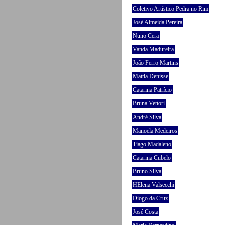
Coletivo Artístico Pedra no Rim
José Almeida Pereira
Nuno Cera
Vanda Madureira
João Ferro Martins
Mattia Denisse
Catarina Patrício
Bruna Vettori
André Silva
Manoela Medeiros
Tiago Madaleno
Catarina Cubelo
Bruno Silva
HElena Valsecchi
Diogo da Cruz
José Costa