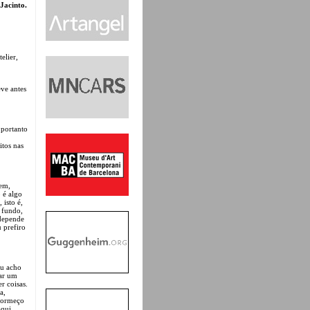
Jacinto.
elier,
eve antes
 portanto
itos nas
bem,
 é algo
 isto é,
 fundo,
 depende
u prefiro
Eu acho
dar um
r coisas.
a,
adormeço
aqui