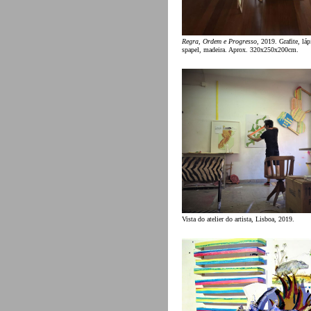
Regra, Ordem e Progresso
, 2019. Grafite, lápi
spapel, madeira. Aprox. 320x250x200cm.
Vista do atelier do artista, Lisboa, 2019.