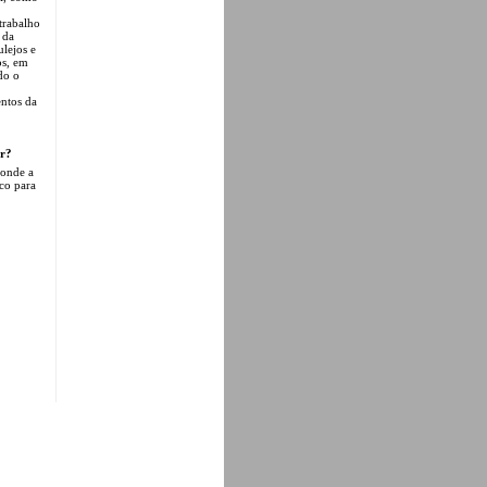
 trabalho
 da
lejos e
os, em
do o
ntos da
ar?
 onde a
co para