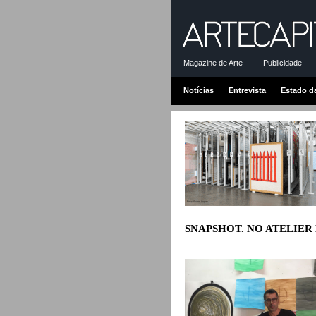
Magazine de Arte
Publicidade
Notícias
Entrevista
Estado d
SNAPSHOT. NO ATELIER D