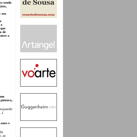
os tendo
isto,
 seu
da
 a
 que
a de
entre o
num
 pintura,
 expandir
...).
 anos e
 da
, as