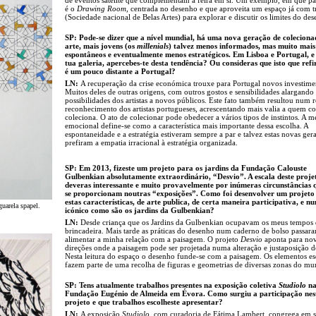
é o
Drawing Room
, centrada no desenho e que aproveita um espaço já com t
(Sociedade nacional de Belas Artes) para explorar e discutir os limites do de
SP: Pode-se dizer que a nível mundial, há uma nova geração de coleciona
arte, mais jovens (os
millenials
) talvez menos informados, mas muito mais
espontâneos e eventualmente menos estratégicos. Em Lisboa e Portugal, e
tua galeria, apercebes-te desta tendência? Ou consideras que isto que refi
é um pouco distante a Portugal?
LN:
A recuperação da crise económica trouxe para Portugal novos investime
Muitos deles de outras origens, com outros gostos e sensibilidades alargando 
possibilidades dos artistas a novos públicos. Este fato também resultou num
reconhecimento dos artistas portugueses, acrescentando mais valia a quem c
coleciona. O ato de colecionar pode obedecer a vários tipos de instintos. A m
emocional define-se como a característica mais importante dessa escolha. A
espontaneidade e a estratégia estiveram sempre a par e talvez estas novas ger
prefiram a empatia irracional à estratégia organizada.
SP: Em 2013, fizeste um projeto para os jardins da Fundação Calouste
Gulbenkian absolutamente extraordinário, “Desvio”. A escala deste proje
deveras interessante e muito provavelmente por inúmeras circunstâncias 
se proporcionam noutras “exposições”. Como foi desenvolver um projet
estas características, de arte publica, de certa maneira participativa, e n
guarela spapel.
icónico como são os jardins da Gulbenkian?
LN:
Desde criança que os Jardins da Gulbenkian ocupavam os meus tempos
brincadeira. Mais tarde as práticas do desenho num caderno de bolso passar
alimentar a minha relação com a paisagem. O projeto
Desvio
aponta para no
direções onde a paisagem pode ser projetada numa alteração e justaposição d
Nesta leitura do espaço o desenho funde-se com a paisagem. Os elementos es
fazem parte de uma recolha de figuras e geometrias de diversas zonas do mu
SP: Tens atualmente trabalhos presentes na exposição coletiva
Studiolo
n
Fundação Eugénio de Almeida em Évora. Como surgiu a participação nes
projeto e que trabalhos escolheste apresentar?
LN:
A exposição
Studiolo
, com curadoria de Fátima Lambert, congrega em 