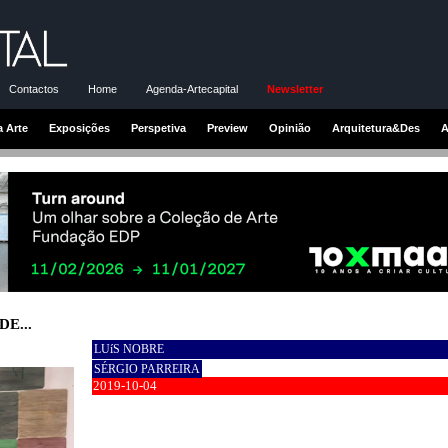
Contactos
Home
Agenda-Artecapital
Newsletter
a Arte
Exposições
Perspetiva
Preview
Opinião
Arquitetura&Des
A
E...
LUíS NOBRE
SÉRGIO PARREIRA
2019-10-04