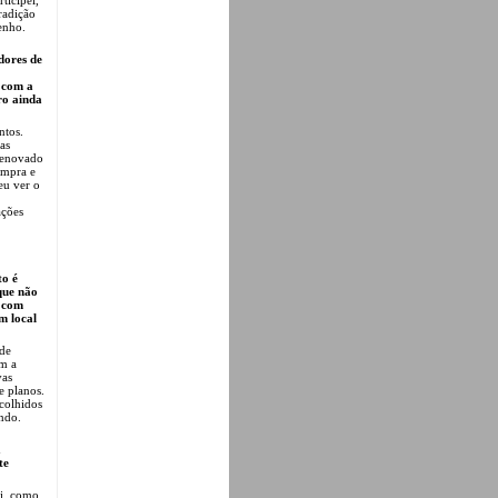
radição
senho.
dores de
 com a
ro ainda
ntos.
as
 renovado
ompra e
eu ver o
ações
to é
que não
o com
um local
 de
am a
vas
e planos.
colhidos
ndo.
a
te
si, como