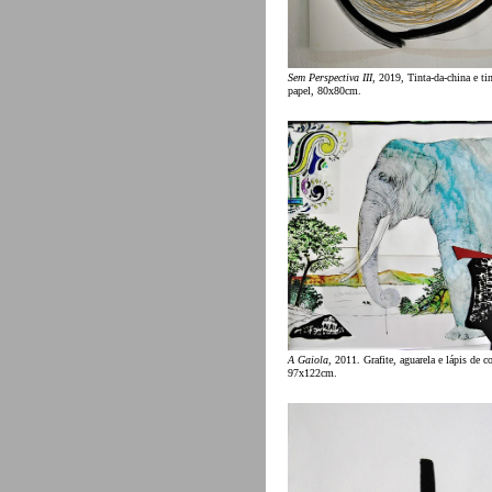
Sem Perspectiva III
, 2019, Tinta-da-china e tin
papel, 80x80cm.
A Gaiola
, 2011. Grafite, aguarela e lápis de c
97x122cm.