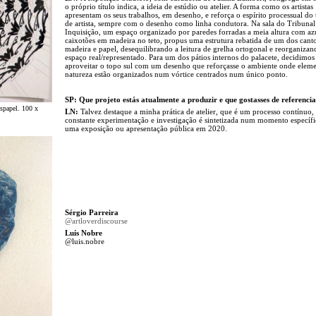
o próprio título indica, a ideia de estúdio ou atelier. A forma como os artistas
apresentam os seus trabalhos, em desenho, e reforça o espírito processual do
de artista, sempre com o desenho como linha condutora. Na sala do Tribunal
Inquisição, um espaço organizado por paredes forradas a meia altura com azu
caixotões em madeira no teto, propus uma estrutura rebatida de um dos cant
madeira e papel, desequilibrando a leitura de grelha ortogonal e reorganizan
espaço real/representado. Para um dos pátios internos do palacete, decidimos
aproveitar o topo sul com um desenho que reforçasse o ambiente onde eleme
natureza estão organizados num vórtice centrados num único ponto.
SP: Que projeto estás atualmente a produzir e que gostasses de referenci
spapel. 100 x
LN:
Talvez destaque a minha prática de atelier, que é um processo contínuo,
constante experimentação e investigação é sintetizada num momento específi
uma exposição ou apresentação pública em 2020.
Sérgio Parreira
@artloverdiscourse
Luís Nobre
@luis.nobre