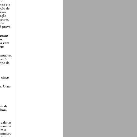
dio
empo e o
ução de
esso
lação
spares,
 de
 à prova.
awing
es.
ão com
rte
 possível
aso "o
topo da
 cinco
s. O ato
ir de
sboa,
 galerias
astam de
bém o
m número
ticipei,