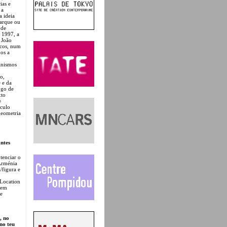
ias e
 a
a ideia
Parque ou
 de
 1997, a
 João
icos, num
hos a
anismos
o,
e e da
ogo de
xto
e
éculo
geometria
ntes
tenciar o
 Arménia
/figura e
Location
sem
de
, no
no teu