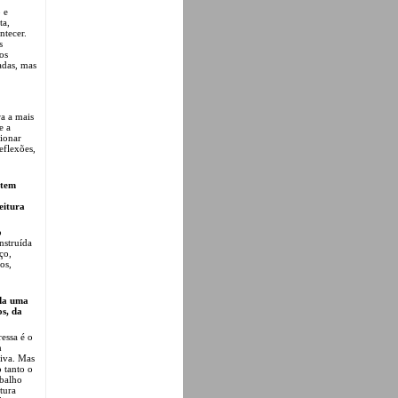
 e
ta,
ntecer.
s
os
adas, mas
a a mais
e a
sionar
eflexões,
 tem
eitura
o
nstruída
ço,
os,
ada uma
os, da
essa é o
m
tiva. Mas
 tanto o
abalho
tura