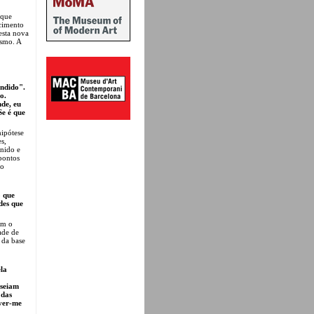
aque
ecimento
esta nova
ismo. A
andido".
o.
nde, eu
Se é que
hipótese
s,
inido e
pontos
 o
o que
des que
om o
ade de
 da base
ela
oseiam
 das
ever-me