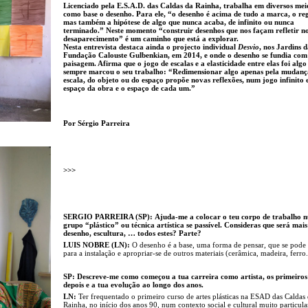
Licenciado pela E.S.A.D. das Caldas da Rainha, trabalha em diversos mei
como base o desenho. Para ele, “o desenho é acima de tudo a marca, o reg
mas também a hipótese de algo que nunca acaba, de infinito ou nunca
terminado.” Neste momento “construir desenhos que nos façam refletir no
desaparecimento” é um caminho que está a explorar.
Nesta entrevista destaca ainda o projecto individual
Desvio
, nos Jardins 
Fundação Calouste Gulbenkian, em 2014, e onde o desenho se fundia com
paisagem. Afirma que o jogo de escalas e a elasticidade entre elas foi algo
sempre marcou o seu trabalho: “Redimensionar algo apenas pela mudanç
escala, do objeto ou do espaço propõe novas reflexões, num jogo infinito 
espaço da obra e o espaço de cada um.”
Por Sérgio Parreira
>>>
SERGIO PARREIRA (SP):
Ajuda-me a colocar o teu corpo de trabalho 
grupo “plástico” ou técnica artística se passível. Consideras que será mais
desenho, escultura, … todos estes? Parte?
LUIS NOBRE (LN):
O desenho é a base, uma forma de pensar, que se pode
para a instalação e apropriar-se de outros materiais (cerâmica, madeira, ferro
SP: Descreve-me como começou a tua carreira como artista, os primeiros
depois e a tua evolução ao longo dos anos.
LN:
Ter frequentado o primeiro curso de artes plásticas na ESAD das Caldas
Rainha, no início dos anos 90, num contexto social e cultural muito particular