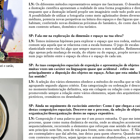
LN:
Os diferentes métodos representativos sempre me fascinaram. O desenho
a ilustração científica apresentam a realidade de uma forma pragmática e dire
enquanto que a ilustração infantil propõe um imaginário onde tudo pode aco
A possibilidade de utilizar a fotografia como meio aglutinador destes diverso
médiuns, potencia novas perspetivas na leitura dos espaços e das figuras que 
habitam; conferindo novas dinâmicas próximas do fantástico, do conto das f
num contexto urbano, doméstico e/ou turístico.
SP: Fala-me na exploração da dimensão e espaço na tua obra?
LN:
Temos inúmeras hipóteses para explorar o espaço que nos rodeia, embor
comum seja aquela que se relaciona com a escala humana. O jogo de escalas 
elasticidade entre elas foi algo que sempre marcou o meu trabalho. Redimen
algo apenas pela mudança de escala, do objeto ou do espaço, propõe novas r
num jogo infinito entre o espaço da obra e o espaço de cada um.
SP: As tuas composições espaciais de exposição e apresentação de objetos
el e cartão,
muitas vezes um caráter ou linguagem quase que acidental - refiro-me
principalmente a disposição dos objetos no espaço. Achas que esta minha l
faz sentido?
LN:
A seleção dos vários elementos obedece a métodos de escolha que se vã
agrupando segundo alguns critério. Esta categorização ou ordenação é desco
no momento/instinto/ação definitiva, seja em colagem ou relação com o espa
promovendo sempre a relação entre vários elementos, sejam eles arquitetónic
pictóricos, cromáticos ou desenhados.
SP: Ainda no seguimento do raciocínio anterior: Como é que chegas a c
destas composições espaciais. Descreve-me o processo, da seleção de objet
organização/desorganização destes no espaço expositivo.
LN:
Composição é uma palavra que me é um pouco estranha. O que me inter
processo, quase como numa dinâmica de escrita, onde as situações acontece
sequencialmente, recorrendo a elementos que reforçam esse sentido de narra
sem princípio nem fim, nem de trás para frente, nem cima nem baixo. E Não
ato contemplativo que daí advém, isso deixo para quem observa. Quando tr
com contextos específicos, sejam igrejas ou armazéns abandonados, a arquite