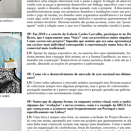
estabelece uma relação emocional com o passo a seguir. A relação de amor/ó
criada com as peças a apresentar desenvolve um diálogo específico com o t
espaço, sendo o desenho a união desse passado com o presente. A desconstr
modelos/estruturas surge nos primeiros desenhos e instalações como um proc
onde o jogo de escalas, no desenho entre organismos taxidérmicos e na insta
como algo onde é possível congregar símbolos e narrativas aparentemente dí
ta acrílica s
num mesmo território. Diversas tensões são postas na mesa, como um "puxar
tapete” onde a relação entre o que nos é familiar ou estranho (medo) é posta
SP: Em 2018 e a convite da Galeria Carlos Carvalho, participas-te no
Dr
Room
, que é seguramente uma “feira” com características muito singular
Como correu este projeto? Suponho que sentiste que era uma apresentaç
um caráter mais individual contrapondo à representação numa feira de a
comercial mais tradicional.
LN:
Apesar do espaço expositivo ser, na maioria dos casos standartizado, foi
numa mesma área conjugar dois artistas, eu e a Susana Gaudêncio; no meu c
desenho em construção" desenvolveu-se numa narrativa desde o solo até ao 
parede, alterando as noções de perspetiva e padronização.
SP: Como vês o desenvolvimento do mercado de arte nacional nos últimos
anos?
LN:
Como todos sabemos o mercado artístico português tem diversas nuance
de colecionar sempre teve algumas peripécias, mas o gosto do colecionador
português mantém-se e parece surgir uma nova geração apoiada nas galerias
sobreviventes e nas recentemente criadas.
or spapel,
SP: Sentes que de alguma forma, tu enquanto artista visual, estás a usufru
algumas das "evoluções" e novos eventos, como é o exemplo da ARCO Li
que começaram a acontecer mais frequentemente em Portugal e mais
especificamente em Lisboa?
LN:
Uma feira é sempre uma feira, no entanto a inclusão de
Project Rooms
e
só com um artista, apostando por vezes em projetos que aparentemente se af
uma linha mais comercial, tornam esse espaço mais desafiante. Como é tam
caso da organização de conferências, feiras de fanzines, concertos, e um se
de eventos satélite que complementam a feira em si. Um exemplo, em que par