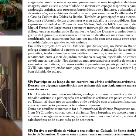
viagens de comboio
inter
e regional preencheram o meu imaginário de histór
imagens, onde existiu a possibilidade de intervir em espaços disponíveis para
exploração artística, sem processos burocráticos que a limitasse, e afastados d
de
white cube
, em ambientes devolutos como por exemplo os Pavilhões do 
a Casa da Cultura das Caldas da Rainha. Também as participações nas bienais
Escultura e Desenho deram a conhecer o meu trabalho a outros públicos. Em
exposição individual no Museu de José Malhoa,
Sub. 863-874
, com texto de
Miguel Fernandes Jorge marca a primeira intervenção em núcleos museológ
diálogo entre as esculturas de Barata Feyo e António Duarte e grandes desen
grafite de figuras que atravessam o universo do detalhe até uma visão mais
amplificada, são criaturas que habitam um mundo com uma escala entre org
microbiológicos e grandes répteis extintos.
Em 2005 o projeto
Através da Distância Que Nos Separa
, no Pavilhão Branc
reforça algumas linhas já patentes no meu percurso. A utilização da superfíci
perspetiva, tendo o desenho como catalisador comum, aparecem aqui num j
rebatimento entre a ideia de jardim romântico selvagem, espelhado no conte
envolvente ao pavilhão. Nos desenhos aqui apresentados a recolha de temas 
elementos decorativos, por vezes exóticos, patentes nos papéis pintados do s
XVIII, são aqui projetados num jogo de escalas e cores, puxando o tapete à 
bem definida do espaço.
SP: Participaste ao longo da tua carreira em várias residências artísticas.
Destaca-me algumas experiências que tenham sido particularmente marca
e/ou decisivas.
LN:
O contacto com outras realidades, a relação com novos desafios pode po
trabalho artístico e a participação em residências artísticas em países como a
ou Taiwan, abriram novos caminhos onde a relação com a paisagem/natureza
a sua representação passaram a ter outros contornos.
Outra das residências marcante foi o
International Residence Programme
no 
1 em NYC, onde o contato com a dinâmica Nova Iorquina, e o acesso a um 
número de imagens e referências, que reforçaram, no meu trabalho, a ideia 
caleidoscópio onde quase tudo pode acontecer.
SP: Eu tive o privilégio de visitar o teu atelier na Calçada de Santo André
início de Setembro. O que se está a passar neste momento, criativamente, 