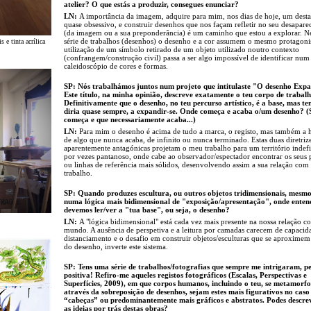
atelier? O que estás a produzir, consegues enunciar?
LN:
A importância da imagem, adquire para mim, nos dias de hoje, um dest
quase obsessivo, e construir desenhos que nos façam refletir no seu desapar
(da imagem ou a sua preponderância) é um caminho que estou a explorar. N
série de trabalhos (desenhos) o desenho e a cor assumem o mesmo protagon
s e tinta acrílica
utilização de um símbolo retirado de um objeto utilizado noutro contexto
(confrangem/construção civil) passa a ser algo impossível de identificar num
caleidoscópio de cores e formas.
SP: Nós trabalhámos juntos num projeto que intitulaste "O desenho Exp
Este título, na minha opinião, descreve exatamente o teu corpo de trabalh
Definitivamente que o desenho, no teu percurso artístico, é a base, mas te
diria quase sempre, a expandir-se. Onde começa e acaba o/um desenho? (
começa e que necessariamente acaba...)
LN:
Para mim o desenho é acima de tudo a marca, o registo, mas também a 
de algo que nunca acaba, de infinito ou nunca terminado. Estas duas diretrize
aparentemente antagónicas projetam o meu trabalho para um território indef
por vezes pantanoso, onde cabe ao observador/espectador encontrar os seus 
ou linhas de referência mais sólidos, desenvolvendo assim a sua relação com
trabalho.
SP: Quando produzes escultura, ou outros objetos tridimensionais, mesm
numa lógica mais bidimensional de "exposição/apresentação", onde enten
devemos ler/ver a "tua base", ou seja, o desenho?
LN:
A "lógica bidimensional" está cada vez mais presente na nossa relação c
mundo. A ausência de perspetiva e a leitura por camadas carecem de capacid
distanciamento e o desafio em construir objetos/esculturas que se aproximem
do desenho, inverte este sistema.
SP: Tens uma série de trabalhos/fotografias que sempre me intrigaram, p
positiva! Refiro-me aqueles registos fotográficos (Escalas, Perspectivas e
Superfícies, 2009), em que corpos humanos, incluindo o teu, se metamorf
através da sobreposição de desenhos, sejam estes mais figurativos no caso
“cabeças” ou predominantemente mais gráficos e abstratos. Podes descr
as ideias por trás destas obras?